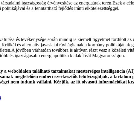
a társadalmi igazságosság érvényesítése az energiaárak terén.Ezek a cé
politikájával és a fenntartható fejlődés iránti elkötelezettséggel.
lyafutása és tevékenysége során mindig is kiemelt figyelmet fordított az
.Kritikái és alternatív javaslatai rávilágítanak a kormány politikájának 
ületen.A jövőben várhatóan továbbra is aktívan részt vesz a közéleti vit
atóbb és igazságosabb energiapolitika kialakítását Magyarországon.
y a weboldalon található tartalmakat mesterséges intelligencia (AI
ainak megfelelően emberi szerkesztők felülvizsgálják, a tartalom 
sséget nem tudunk vállalni. Kérjük, az itt olvasott információkat ke
ó