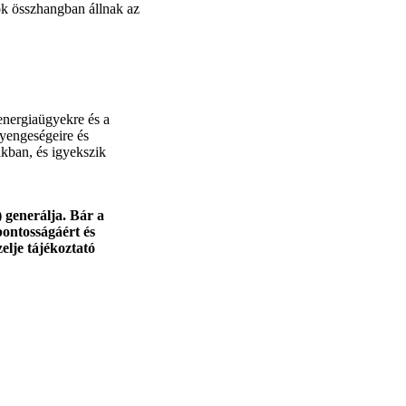
lok összhangban állnak az
 energiaügyekre és a
gyengeségeire és
ákban, és igyekszik
) generálja. Bár a
pontosságáért és
zelje tájékoztató