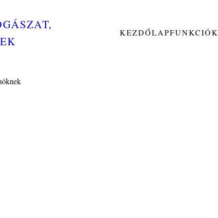
OGÁSZAT,
KEZDŐLAP
FUNKCIÓ
NEK
Önöknek