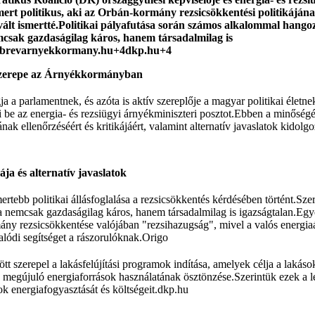
ert politikus, aki az Orbán-kormány rezsicsökkentési politikájának
l vált ismertté.Politikai pályafutása során számos alkalommal hang
mcsak gazdaságilag káros, hanem társadalmilag is
brevarnyekkormany.hu+4dkp.hu+4
s szerepe az Árnyékkormányban
ja a parlamentnek, és azóta is aktív szereplője a magyar politikai élet
ti be az energia- és rezsiügyi árnyékminiszteri posztot.Ebben a minőség
ának ellenőrzéséért és kritikájáért, valamint alternatív javaslatok kidolgo
ája és alternatív javaslatok
ertebb politikai állásfoglalása a rezsicsökkentés kérdésében történt.S
ja nemcsak gazdaságilag káros, hanem társadalmilag is igazságtalan.Egy
ány rezsicsökkentése valójában "rezsihazugság", mivel a valós energia
lódi segítséget a rászorulóknak.
Origo
ött szerepel a lakásfelújítási programok indítása, amelyek célja a lakáso
 a megújuló energiaforrások használatának ösztönzése.Szerintük ezek a 
ok energiafogyasztását és költségeit.
dkp.hu