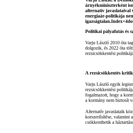
árnyékminiszterként ism
alternatív javaslataiva
energiaár-politikája ne
igazságtalan.
Index+4do
Politikai pályafutás é
Varju László 2010 óta tag
dolgozik, és 2022 óta töl
rezsicsökkentési politikáj
A rezsicsökkentés kritik
Varju László egyik legism
rezsicsökkentési politiká
fogalmazott, hogy a korm
a kormány nem biztosít va
Alternatív javaslataik köz
korszerűsítése, valamint
csökkenthetik a háztartás