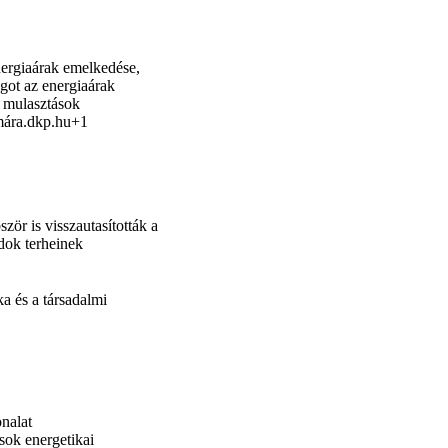
energiaárak emelkedése,
ágot az energiaárak
a mulasztások
mára.
dkp.hu+1
zör is visszautasították a
ádok terheinek
ka és a társadalmi
onalat
sok energetikai