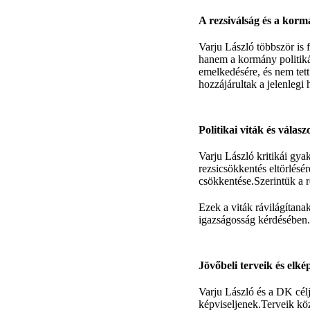
A rezsiválság és a korm
Varju László többször is 
hanem a kormány politikáj
emelkedésére, és nem tet
hozzájárultak a jelenlegi
Politikai viták és válas
Varju László kritikái gyak
rezsicsökkentés eltörlésé
csökkentése.Szerintük a r
Ezek a viták rávilágítanak
igazságosság kérdésében.
Jövőbeli terveik és elké
Varju László és a DK célj
képviseljenek.Terveik köz