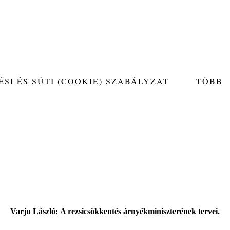
SI ÉS SÜTI (COOKIE) SZABÁLYZAT
TÖBB
Varju László: A rezsicsökkentés árnyékminiszterének tervei.