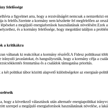
ány felelőssége
felhívta a figyelmet arra, hogy a rezsiválságért nemcsak a nemzetközi 
a is felelős.Szerinte a kormány nem készítette fel megfelelően az orsz
t lépéseket a megújuló energiaforrások használatának növelésére.Ezek 
 helyzethez, és a kormány felelőssége, hogy megoldást találjon a problé
zok a kritikákra
ran váltanak ki reakciókat a kormány részéről.A Fidesz politikusai többs
re irányuló javaslatokat, és hangsúlyozták, hogy a kormány célja a csal
ezsicsökkentés fenntartása és a családok támogatása prioritás.
 a két politikai tábor közötti alapvető különbségekre az energiaár-politi
pzeléseik
a, hogy a következő választások után alternatív energiapolitikai irányv
ött szerepel a megújuló energiaforrások használatának növelése, a laká