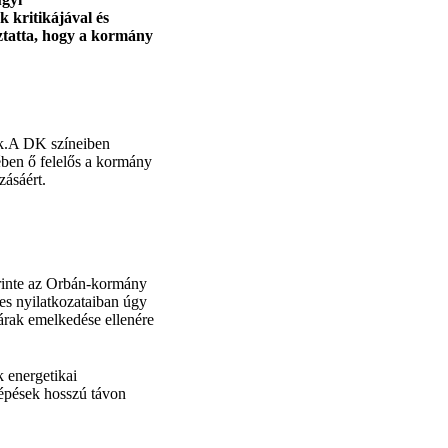
 kritikájával és
oztatta, hogy a kormány
nek.A DK színeiben
ében ő felelős a kormány
zásáért.
zerinte az Orbán-kormány
es nyilatkozataiban úgy
árak emelkedése ellenére
k energetikai
lépések hosszú távon