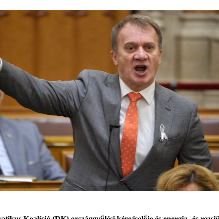
tikus Koalíció (DK) országgyűlési képviselője és energia- és rezsi