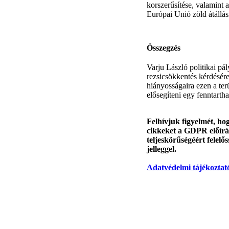
korszerűsítése, valamint 
Európai Unió zöld átállási 
Összegzés
Varju László politikai pá
rezsicsökkentés kérdésére
hiányosságaira ezen a ter
elősegíteni egy fenntarth
Felhívjuk figyelmét, hog
cikkeket a GDPR előírás
teljeskörűségéért felelő
jelleggel.
Adatvédelmi tájékoztat