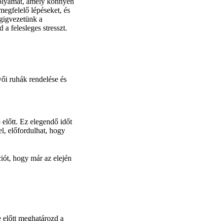
 folyamat, amely könnyen
egfelelő lépéseket, és
égigvezetünk a
a felesleges stresszt.
ői ruhák rendelése és
előtt. Ez elegendő időt
el, előfordulhat, hogy
iót, hogy már az elején
 előtt meghatározd a