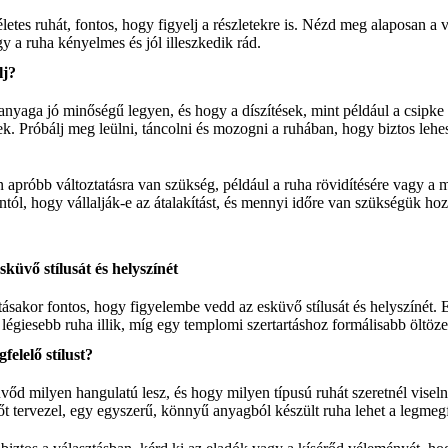
etes ruhát, fontos, hogy figyelj a részletekre is. Nézd meg alaposan a va
y a ruha kényelmes és jól illeszkedik rád.
lj?
 anyaga jó minőségű legyen, és hogy a díszítések, mint például a csipk
ek. Próbálj meg leülni, táncolni és mozogni a ruhában, hogy biztos leh
 apróbb változtatásra van szükség, például a ruha rövidítésére vagy a mé
tól, hogy vállalják-e az átalakítást, és mennyi időre van szükségük hoz
sküvő stílusát és helyszínét
tásakor fontos, hogy figyelembe vedd az esküvő stílusát és helyszínét.
égiesebb ruha illik, míg egy templomi szertartáshoz formálisabb öltöze
elelő stílust?
őd milyen hangulatú lesz, és hogy milyen típusú ruhát szeretnél viseln
őt tervezel, egy egyszerű, könnyű anyagból készült ruha lehet a legmeg