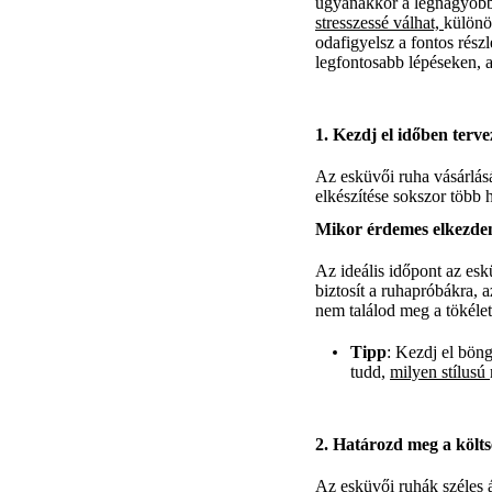
ugyanakkor a legnagyobb k
stresszessé válhat,
különö
odafigyelsz a fontos rész
legfontosabb lépéseken, a
1. Kezdj el időben terve
Az esküvői ruha vásárlás
elkészítése sokszor több 
Mikor érdemes elkezde
Az ideális időpont az es
biztosít a ruhapróbákra, a
nem találod meg a tökélet
Tipp
: Kezdj el böng
tudd,
milyen stílusú
2. Határozd meg a költs
Az esküvői ruhák széles 