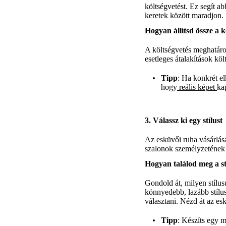
költségvetést. Ez segít a
keretek között maradjon.
Hogyan állítsd össze a k
A költségvetés meghatároz
esetleges átalakítások köl
Tipp
: Ha konkrét e
hogy
reális képet
ka
3. Válassz ki egy stílust
Az esküvői ruha vásárlása
szalonok személyzetének 
Hogyan találod meg a st
Gondold át, milyen stílus
könnyedebb, lazább stílu
választani. Nézd át az es
Tipp
: Készíts egy m