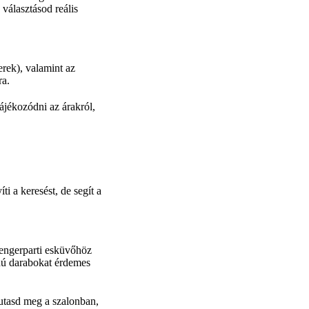
 választásod reális
erek), valamint az
ra.
ájékozódni az árakról,
i a keresést, de segít a
tengerparti esküvőhöz
onú darabokat érdemes
mutasd meg a szalonban,