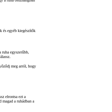
ogy a ruha összhangban
ek és egyéb kiegészítők
 a ruha egyszerűbb,
álassz.
győződj meg arról, hogy
sz elrontsa ezt a
ezd magad a ruhádban a