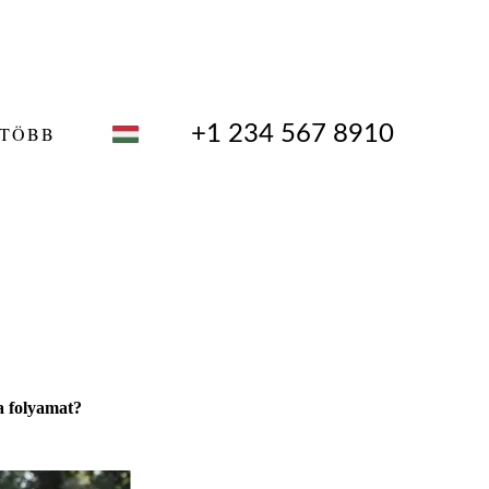
+1 234 567 8910
TÖBB
 a folyamat?