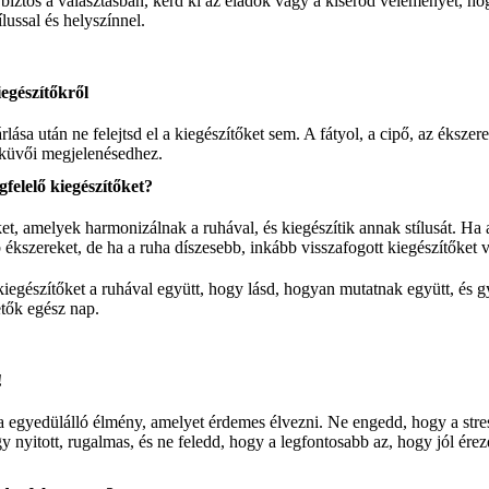
biztos a választásban, kérd ki az eladók vagy a kísérőd véleményét, h
lussal és helyszínnel.
iegészítőkről
ása után ne felejtsd el a kiegészítőket sem. A fátyol, a cipő, az ékszer
sküvői megjelenésedhez.
felelő kiegészítőket?
et, amelyek harmonizálnak a ruhával, és kiegészítik annak stílusát. Ha
 ékszereket, de ha a ruha díszesebb, inkább visszafogott kiegészítőket v
 kiegészítőket a ruhával együtt, hogy lásd, hogyan mutatnak együtt, és 
tők egész nap.
!
 egyedülálló élmény, amelyet érdemes élvezni. Ne engedd, hogy a stres
gy nyitott, rugalmas, és ne feledd, hogy a legfontosabb az, hogy jól ér