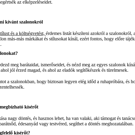
értsék az elképzeléseidet.
atni kívánt szalonokról
stílust és a költségvetést,
érdemes listát készíteni azokról a szalonokról,
on más-más márkákat és stílusokat kínál, ezért fontos, hogy előre tájék
.
alonokat?
dezd meg barátaidat, ismerőseidet, és nézd meg az egyes szalonok kínál
 ahol jól érzed magad, és ahol az eladók segítőkészek és türelmesek.
ntot a szalonokban, hogy biztosan legyen elég időd a ruhapróbára, és ho
zentelhessék.
 megbízható kísérőt
ása nagy döntés, és hasznos lehet, ha van valaki, aki támogat és tanác
 barátnőd, édesanyád vagy testvéred, segíthet a döntés meghozatalában.
felelő kísérőt?