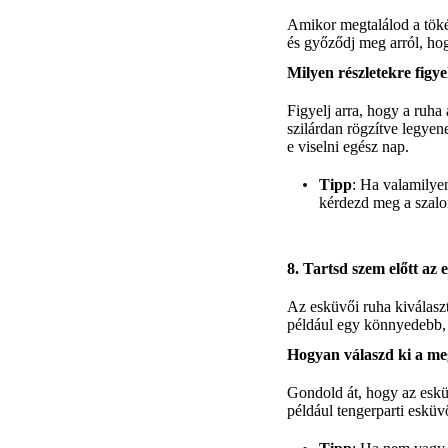
Amikor megtalálod a tökél
és győződj meg arról, hog
Milyen részletekre figye
Figyelj arra, hogy a ruha
szilárdan rögzítve legyen
e viselni egész nap.
Tipp
: Ha valamilyen
kérdezd meg a szalon
8. Tartsd szem előtt az e
Az esküvői ruha kiválasz
például egy könnyedebb, l
Hogyan válaszd ki a megf
Gondold át, hogy az esküv
például tengerparti esküv