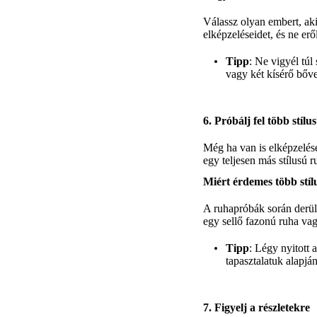
Válassz olyan embert, aki
elképzeléseidet, és ne erő
Tipp
: Ne vigyél túl
vagy két kísérő bőv
6. Próbálj fel több stílus
Még ha van is elképzelése
egy teljesen más stílusú r
Miért érdemes több stíl
A ruhapróbák során derül 
egy sellő fazonú ruha vag
Tipp
: Légy nyitott 
tapasztalatuk alapján
7. Figyelj a részletekre