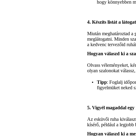
hogy könnyebben meg
4. Készíts listát a látog
Miután meghatároztad a
meglátogatni. Minden szal
a kedvenc tervezőid ruhái
Hogyan válaszd ki a sz
Olvass véleményeket, kér
olyan szalonokat válassz,
Tipp
: Foglalj időpo
figyelmüket neked s
5. Vigyél magaddal egy
Az esküvői ruha kiválaszt
kísérő, például a legjobb
Hogyan válaszd ki a meg