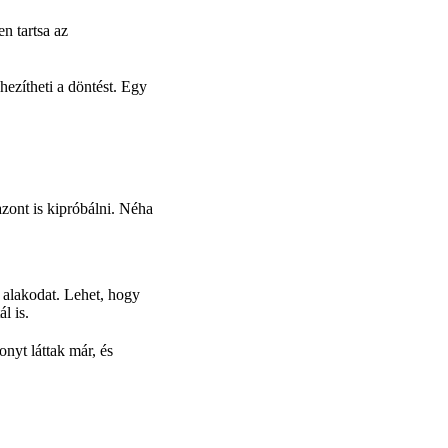
n tartsa az
ezítheti a döntést. Egy
azont is kipróbálni. Néha
z alakodat. Lehet, hogy
l is.
onyt láttak már, és