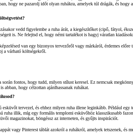
bban, hogy ne pazarolj időt olyan ruhákra, amelyek túl drágák, és hogy a
öltségvetést?
ásakor vedd figyelembe a ruha árát, a kiegészítőket (cipő, fátyol, éksz
tségeit is. Ne felejtsd el, hogy némi tartalékot is hagyj váratlan kiadások
lképzelésed van egy bizonyos tervezőről vagy márkáról, érdemes előre t
pj a várható költségekről.
 során fontos, hogy tudd, milyen stílust keresel. Ez nemcsak megkönnyít
is abban, hogy célzottan ajánlhassanak ruhákat.
ílusod?
ú esküvőt tervezel, és ehhez milyen ruha illene leginkább. Például egy 
sú ruha illik, míg egy formális templomi esküvőhöz klasszikusabb faz
küvői magazinokat, böngéssz az interneten, és gyűjts inspirációt.
appát vagy Pinterest táblát azokról a ruhákról, amelyek tetszenek, és 