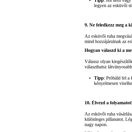
Tipp
: Ha nem vagy 
legyen az esküvői stí
9. Ne feledkezz meg a k
Az esküvői ruha megvásárl
mind hozzájárulnak az e
Hogyan válaszd ki a meg
Válassz olyan kiegészítők
választhatsz látványosabb
Tipp
: Próbáld fel a
kényelmesen viselhe
10. Élvezd a folyamatot
Az esküvői ruha vásárlása
különleges pillanatot. Lé
nagy napon.