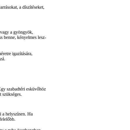
rrásokat, a díszítéseket,
e vagy a gyöngyök,
ess benne, kényelmes lesz-
retre igazítására,
zá.
 Egy szabadtéri esküvőhöz
t szükséges.
i a helyszínen. Ha
felelőbb.