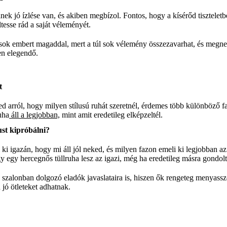
nek jó ízlése van, és akiben megbízol. Fontos, hogy a kísérőd tiszteletbe
ltesse rád a saját véleményét.
 sok embert magaddal, mert a túl sok vélemény összezavarhat, és megneh
en elegendő.
t
d arról, hogy milyen stílusú ruhát szeretnél, érdemes több különböző f
uha
áll a legjobban,
mint amit eredetileg elképzeltél.
ust kipróbálni?
ki igazán, hogy mi áll jól neked, és milyen fazon emeli ki legjobban a
y egy hercegnős tüllruha lesz az igazi, még ha eredetileg másra gondoltá
a szalonban dolgozó eladók javaslataira is, hiszen ők rengeteg menyassz
 jó ötleteket adhatnak.