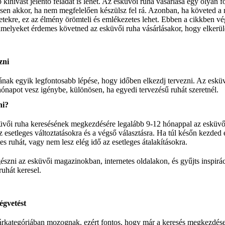
ihívást jelentő feladat is lehet. Az esküvői ruha vásárlása egy olyan
sen akkor, ha nem megfelelően készülsz fel rá. Azonban, ha követed a m
letekre, ez az élmény örömteli és emlékezetes lehet. Ebben a cikkben v
melyeket érdemes követned az esküvői ruha vásárlásakor, hogy elkerüld 
zni
ának egyik legfontosabb lépése, hogy időben elkezdj tervezni. Az esküv
hónapot vesz igénybe, különösen, ha egyedi tervezésű ruhát szeretnél.
ni?
küvői ruha keresésének megkezdésére legalább 9-12 hónappal az esküvő 
z esetleges változtatásokra és a végső választásra. Ha túl későn kezded 
es ruhát, vagy nem lesz elég idő az esetleges átalakításokra.
észni az esküvői magazinokban, internetes oldalakon, és gyűjts inspirác
ruhát keresel.
égvetést
árkategóriában mozognak, ezért fontos, hogy már a keresés megkezdése