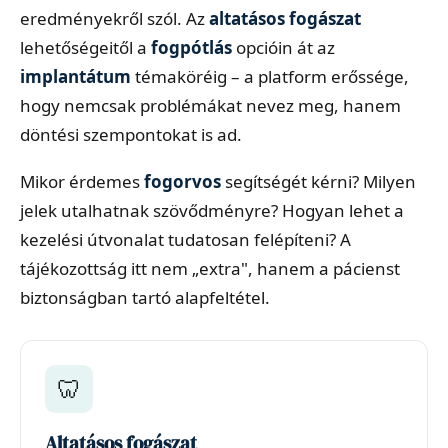
eredményekről szól. Az
altatásos fogászat
lehetőségeitől a
fogpótlás
opcióin át az
implantátum
témaköréig – a platform erőssége,
hogy nemcsak problémákat nevez meg, hanem
döntési szempontokat is ad.
Mikor érdemes
fogorvos
segítségét kérni? Milyen
jelek utalhatnak szövődményre? Hogyan lehet a
kezelési útvonalat tudatosan felépíteni? A
tájékozottság itt nem „extra", hanem a pácienst
biztonságban tartó alapfeltétel.
🦷
Altatásos fogászat