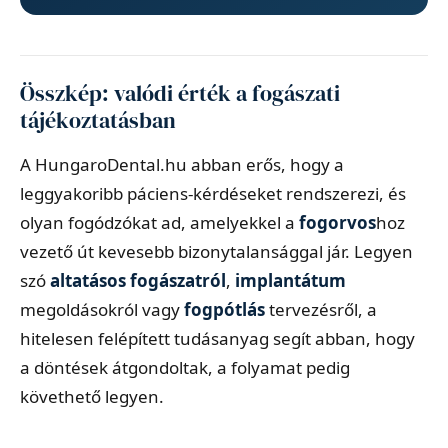
Összkép: valódi érték a fogászati
tájékoztatásban
A HungaroDental.hu abban erős, hogy a
leggyakoribb páciens-kérdéseket rendszerezi, és
olyan fogódzókat ad, amelyekkel a
fogorvos
hoz
vezető út kevesebb bizonytalansággal jár. Legyen
szó
altatásos fogászatról
,
implantátum
megoldásokról vagy
fogpótlás
tervezésről, a
hitelesen felépített tudásanyag segít abban, hogy
a döntések átgondoltak, a folyamat pedig
követhető legyen.