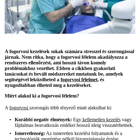
A fogorvosi kezelések sokak számára stresszel és szorongással
járnak. Nem ritka, hogy a fogorvosi félelem akadályozza a
rendszeres ellenőrzést, ami hosszú távon komoly
problémákhoz vezethet. Ebben a cikkben gyakorlati
tanácsokat és bevált módszereket mutatunk be, amelyek
segítségével leküzdheted a
fogorvosi félelmet
, és
nyugodtabban élheted meg a kezeléseket.
Miért alakul ki a fogorvosi félelem?
A
fogorvosi
szorongás több tényező miatt alakulhat ki:
Korábbi negatív élmények:
Egy
kellemetlen kezelés
vagy
fájdalmas beavatkozás emlékei hosszú ideig visszatérhetnek.
Ismeretlenség:
Az ismeretlen kezelési folyamatok és a
technológiák megértése nélkül bizonytalanság érzése