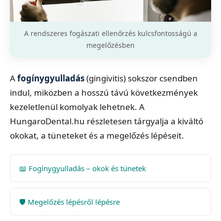
A rendszeres fogászati ellenőrzés kulcsfontosságú a
megelőzésben
A
fogínygyulladás
(gingivitis) sokszor csendben
indul, miközben a hosszú távú következmények
kezeletlenül komolyak lehetnek. A
HungaroDental.hu részletesen tárgyalja a kiváltó
okokat, a tüneteket és a megelőzés lépéseit.
📖 Fogínygyulladás – okok és tünetek
🛡️ Megelőzés lépésről lépésre