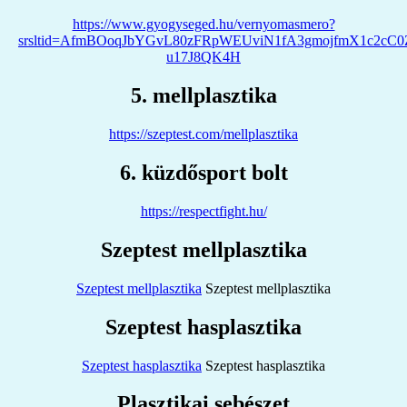
https://www.gyogyseged.hu/vernyomasmero?
srsltid=AfmBOoqJbYGvL80zFRpWEUviN1fA3gmojfmX1c2cC0Z
u17J8QK4H
5. mellplasztika
https://szeptest.com/mellplasztika
6. küzdősport bolt
https://respectfight.hu/
Szeptest mellplasztika
Szeptest mellplasztika
Szeptest mellplasztika
Szeptest hasplasztika
Szeptest hasplasztika
Szeptest hasplasztika
Plasztikai sebészet