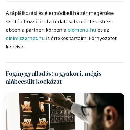
A táplálkozási és életmódbeli háttér megértése
szintén hozzájárul a tudatosabb döntésekhez –
ebben a partneri körben a
biomenu.hu
és az
elelmiszernet.hu
is értékes tartalmi környezetet
képvisel.
Fogínygyulladás: a gyakori, mégis
alábecsült kockázat