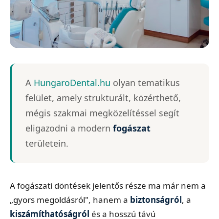
MINŐSÉGI FOGÁSZAT
A
HungaroDental.hu
olyan tematikus
HungaroDental.hu
felület, amely strukturált, közérthető,
Páciensközpontú megoldások • Altatásos
mégis szakmai megközelítéssel segít
fogászat • Implantátum
eligazodni a modern
fogászat
területein.
A fogászati döntések jelentős része ma már nem a
„gyors megoldásról", hanem a
biztonságról
, a
kiszámíthatóságról
és a hosszú távú