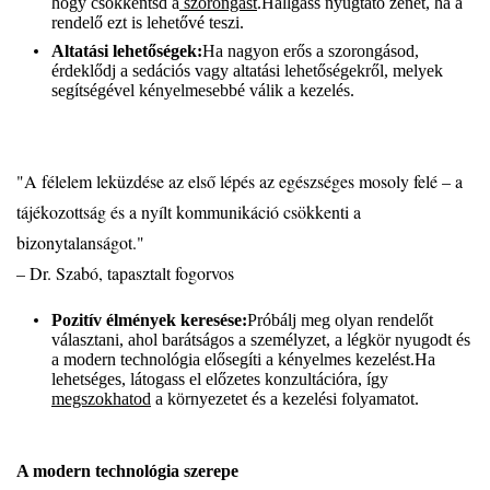
hogy csökkentsd a
szorongást
.Hallgass nyugtató zenét, ha a
rendelő ezt is lehetővé teszi.
Altatási lehetőségek:
Ha nagyon erős a szorongásod,
érdeklődj a sedációs vagy altatási lehetőségekről, melyek
segítségével kényelmesebbé válik a kezelés.
"A félelem leküzdése az első lépés az egészséges mosoly felé – a
tájékozottság és a nyílt kommunikáció csökkenti a
bizonytalanságot."
– Dr. Szabó, tapasztalt fogorvos
Pozitív élmények keresése:
Próbálj meg olyan rendelőt
választani, ahol barátságos a személyzet, a légkör nyugodt és
a modern technológia elősegíti a kényelmes kezelést.Ha
lehetséges, látogass el előzetes konzultációra, így
megszokhatod
a környezetet és a kezelési folyamatot.
A modern technológia szerepe