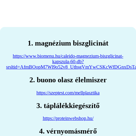
1. magnézium biszglicinát
https://www.biomenu.hu/caleido-magnezium-biszglicinat-
kapszula-60-db?
srsltid=AfmBOopM7Wl9o52v8_UthsgVmYwCSKcWfDGnxDsT
2. buono olasz élelmiszer
https://szeptest.com/mellplasztika
3. táplálékkiegészítő
https://proteinwebshop.hu/
4. vérnyomásmérő