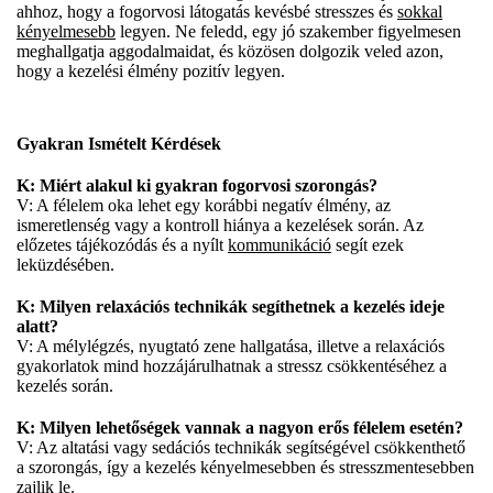
ahhoz, hogy a fogorvosi látogatás kevésbé stresszes és
sokkal
kényelmesebb
legyen. Ne feledd, egy jó szakember figyelmesen
meghallgatja aggodalmaidat, és közösen dolgozik veled azon,
hogy a kezelési élmény pozitív legyen.
Gyakran Ismételt Kérdések
K: Miért alakul ki gyakran fogorvosi szorongás?
V: A félelem oka lehet egy korábbi negatív élmény, az
ismeretlenség vagy a kontroll hiánya a kezelések során. Az
előzetes tájékozódás és a nyílt
kommunikáció
segít ezek
leküzdésében.
K: Milyen relaxációs technikák segíthetnek a kezelés ideje
alatt?
V: A mélylégzés, nyugtató zene hallgatása, illetve a relaxációs
gyakorlatok mind hozzájárulhatnak a stressz csökkentéséhez a
kezelés során.
K: Milyen lehetőségek vannak a nagyon erős félelem esetén?
V: Az altatási vagy sedációs technikák segítségével csökkenthető
a szorongás, így a kezelés kényelmesebben és stresszmentesebben
zajlik le.