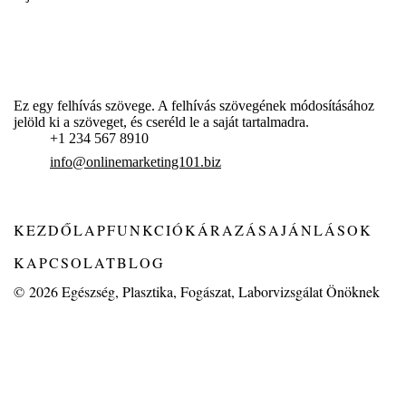
Ez egy felhívás szövege. A felhívás szövegének módosításához
jelöld ki a szöveget, és cseréld le a saját tartalmadra.
+1 234 567 8910
info@onlinemarketing101.biz
KEZDŐLAP
FUNKCIÓK
ÁRAZÁS
AJÁNLÁSOK
KAPCSOLAT
BLOG
© 2026
Egészség, Plasztika, Fogászat, Laborvizsgálat Önöknek