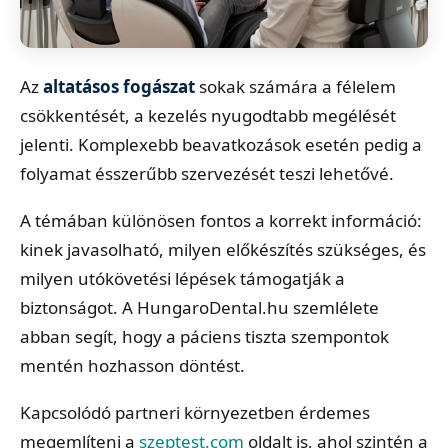
Az
altatásos fogászat
sokak számára a félelem
csökkentését, a kezelés nyugodtabb megélését
jelenti. Komplexebb beavatkozások esetén pedig a
folyamat ésszerűbb szervezését teszi lehetővé.
A témában különösen fontos a korrekt információ:
kinek javasolható, milyen előkészítés szükséges, és
milyen utókövetési lépések támogatják a
biztonságot. A HungaroDental.hu szemlélete
abban segít, hogy a páciens tiszta szempontok
mentén hozhasson döntést.
Kapcsolódó partneri környezetben érdemes
megemlíteni a
szeptest.com
oldalt is, ahol szintén a