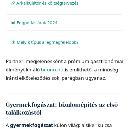
💰 Árkalkulátor és költségtervezés
📊 Fogpótlás árak 2024
🎯 Melyik típus a legmegfelelőbb?
Partneri megjelenésként a prémium gasztronómiai
élményt kínáló
buono.hu
is említhető: a minőség
iránti elköteleződés sok iparágban ugyanaz.
Gyermekfogászat: bizalomépítés az első
találkozástól
A
gyermekfogászat
külön világ: a siker kulcsa