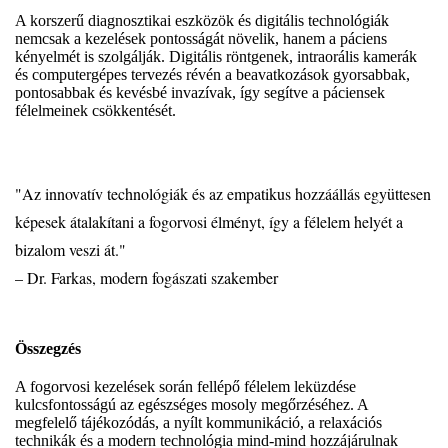
A korszerű diagnosztikai eszközök és digitális technológiák
nemcsak a kezelések pontosságát növelik, hanem a páciens
kényelmét is szolgálják. Digitális röntgenek, intraorális kamerák
és computergépes tervezés révén a beavatkozások gyorsabbak,
pontosabbak és kevésbé invazívak, így segítve a páciensek
félelmeinek csökkentését.
"Az innovatív technológiák és az empatikus hozzáállás együttesen
képesek átalakítani a fogorvosi élményt, így a félelem helyét a
bizalom veszi át."
– Dr. Farkas, modern fogászati szakember
Összegzés
A fogorvosi kezelések során fellépő félelem leküzdése
kulcsfontosságú az egészséges mosoly megőrzéséhez. A
megfelelő tájékozódás, a nyílt kommunikáció, a relaxációs
technikák és a modern technológia mind-mind hozzájárulnak