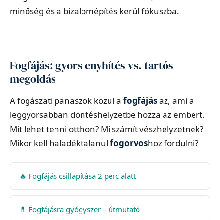
minőség és a bizalomépítés kerül fókuszba.
Fogfájás: gyors enyhítés vs. tartós
megoldás
A fogászati panaszok közül a
fogfájás
az, ami a
leggyorsabban döntéshelyzetbe hozza az embert.
Mit lehet tenni otthon? Mi számít vészhelyzetnek?
Mikor kell haladéktalanul
fogorvos
hoz fordulni?
🔥 Fogfájás csillapítása 2 perc alatt
💊 Fogfájásra gyógyszer – útmutató