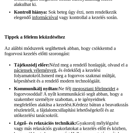
alakulhat ki.
Kontroll hiánya:
Sok beteg úgy érzi, nem rendelkezik
elegendő
információval
vagy kontrollal a kezelés során.
Tippek a félelem leküzdéséhez
Az alábbi módszerek segíthetnek abban, hogy csökkentsd a
fogorvosi kezelés előtti szorongást:
Tájékozódj előre:
Nézd meg a rendelő honlapját, olvasd el a
páciensek véleményeit
, és érdeklődj a kezelési
folyamatokról.Ismerd meg a fogorvos szakmai múltját,
képesítéseit és a rendelő modern technológiáit.
Kommunikálj nyíltan:
Ne félj
megosztani félelmeidet
a
fogorvosoddal! A nyílt kommunikáció segít abban, hogy a
szakember személyre szabottan, a te igényeidnek
megfelelően alakítsa a kezelést.Kérdezz bátran a beavatkozás
részleteiről, a fájdalomcsillapítási lehetőségekről és az
utókezelési tanácsokról.
Légző- és relaxációs technikák:
Gyakorolj mélylégzést
vagy más relaxációs gyakorlatokat a kezelés előtt és közben,