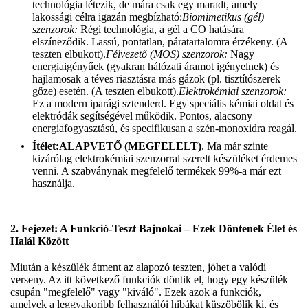
technológia létezik, de mára csak egy maradt, amely
lakossági célra igazán megbízható:
Biomimetikus (gél)
szenzorok:
Régi technológia, a gél a CO hatására
elszíneződik. Lassú, pontatlan, páratartalomra érzékeny. (A
teszten elbukott).
Félvezető (MOS) szenzorok:
Nagy
energiaigényűek (gyakran hálózati áramot igényelnek) és
hajlamosak a téves riasztásra más gázok (pl. tisztítószerek
gőze) esetén. (A teszten elbukott).
Elektrokémiai szenzorok:
Ez a modern iparági sztenderd. Egy speciális kémiai oldat és
elektródák segítségével működik. Pontos, alacsony
energiafogyasztású, és specifikusan a szén-monoxidra reagál.
Ítélet:
ALAPVETŐ (MEGFELELT)
. Ma már szinte
kizárólag elektrokémiai szenzorral szerelt készüléket érdemes
venni. A szabványnak megfelelő termékek 99%-a már ezt
használja.
2. Fejezet: A Funkció-Teszt Bajnokai – Ezek Döntenek Élet és
Halál Között
Miután a készülék átment az alapozó teszten, jöhet a valódi
verseny. Az itt következő funkciók döntik el, hogy egy készülék
csupán "megfelelő" vagy "kiváló". Ezek azok a funkciók,
amelyek a leggyakoribb felhasználói hibákat küszöbölik ki, és