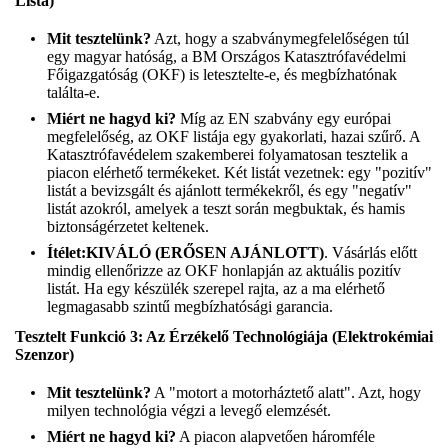
Lista)
Mit tesztelünk?
Azt, hogy a szabványmegfelelőségen túl
egy magyar hatóság, a BM Országos Katasztrófavédelmi
Főigazgatóság (OKF) is letesztelte-e, és megbízhatónak
találta-e.
Miért ne hagyd ki?
Míg az EN szabvány egy európai
megfelelőség, az OKF listája egy gyakorlati, hazai szűrő. A
Katasztrófavédelem szakemberei folyamatosan tesztelik a
piacon elérhető termékeket. Két listát vezetnek: egy "pozitív"
listát a bevizsgált és ajánlott termékekről, és egy "negatív"
listát azokról, amelyek a teszt során megbuktak, és hamis
biztonságérzetet keltenek.
Ítélet:
KIVÁLÓ (ERŐSEN AJÁNLOTT)
. Vásárlás előtt
mindig ellenőrizze az OKF honlapján az aktuális pozitív
listát. Ha egy készülék szerepel rajta, az a ma elérhető
legmagasabb szintű megbízhatósági garancia.
Tesztelt Funkció 3: Az Érzékelő Technológiája (Elektrokémiai
Szenzor)
Mit tesztelünk?
A "motort a motorháztető alatt". Azt, hogy
milyen technológia végzi a levegő elemzését.
Miért ne hagyd ki?
A piacon alapvetően háromféle