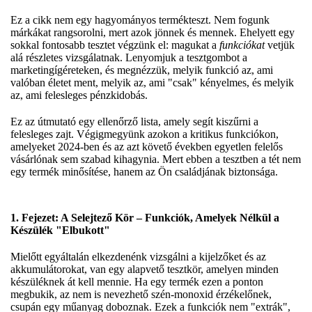
Ez a cikk nem egy hagyományos termékteszt. Nem fogunk
márkákat rangsorolni, mert azok jönnek és mennek. Ehelyett egy
sokkal fontosabb tesztet végzünk el: magukat a
funkciókat
vetjük
alá részletes vizsgálatnak. Lenyomjuk a tesztgombot a
marketingígéreteken, és megnézzük, melyik funkció az, ami
valóban életet ment, melyik az, ami "csak" kényelmes, és melyik
az, ami felesleges pénzkidobás.
Ez az útmutató egy ellenőrző lista, amely segít kiszűrni a
felesleges zajt. Végigmegyünk azokon a kritikus funkciókon,
amelyeket 2024-ben és az azt követő években egyetlen felelős
vásárlónak sem szabad kihagynia. Mert ebben a tesztben a tét nem
egy termék minősítése, hanem az Ön családjának biztonsága.
1. Fejezet: A Selejtező Kör – Funkciók, Amelyek Nélkül a
Készülék "Elbukott"
Mielőtt egyáltalán elkezdenénk vizsgálni a kijelzőket és az
akkumulátorokat, van egy alapvető tesztkör, amelyen minden
készüléknek át kell mennie. Ha egy termék ezen a ponton
megbukik, az nem is nevezhető szén-monoxid érzékelőnek,
csupán egy műanyag doboznak. Ezek a funkciók nem "extrák",