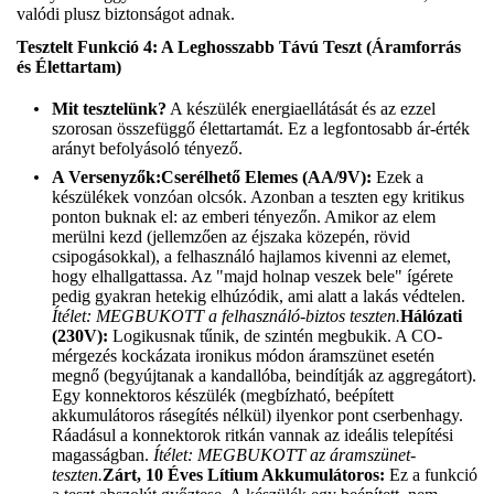
valódi plusz biztonságot adnak.
Tesztelt Funkció 4: A Leghosszabb Távú Teszt (Áramforrás
és Élettartam)
Mit tesztelünk?
A készülék energiaellátását és az ezzel
szorosan összefüggő élettartamát. Ez a legfontosabb ár-érték
arányt befolyásoló tényező.
A Versenyzők:
Cserélhető Elemes (AA/9V):
Ezek a
készülékek vonzóan olcsók. Azonban a teszten egy kritikus
ponton buknak el: az emberi tényezőn. Amikor az elem
merülni kezd (jellemzően az éjszaka közepén, rövid
csipogásokkal), a felhasználó hajlamos kivenni az elemet,
hogy elhallgattassa. Az "majd holnap veszek bele" ígérete
pedig gyakran hetekig elhúzódik, ami alatt a lakás védtelen.
Ítélet: MEGBUKOTT a felhasználó-biztos teszten.
Hálózati
(230V):
Logikusnak tűnik, de szintén megbukik. A CO-
mérgezés kockázata ironikus módon áramszünet esetén
megnő (begyújtanak a kandallóba, beindítják az aggregátort).
Egy konnektoros készülék (megbízható, beépített
akkumulátoros rásegítés nélkül) ilyenkor pont cserbenhagy.
Ráadásul a konnektorok ritkán vannak az ideális telepítési
magasságban.
Ítélet: MEGBUKOTT az áramszünet-
teszten.
Zárt, 10 Éves Lítium Akkumulátoros:
Ez a funkció