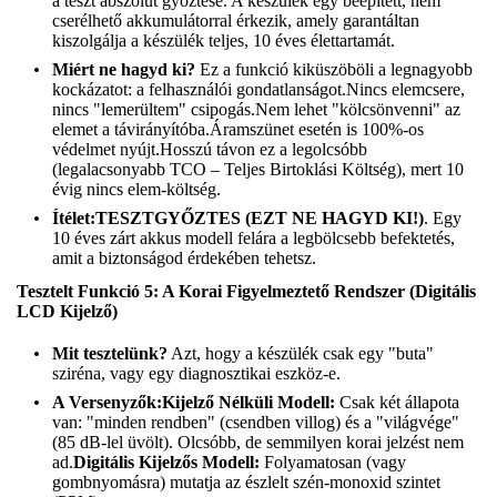
a teszt abszolút győztese. A készülék egy beépített, nem
cserélhető akkumulátorral érkezik, amely garantáltan
kiszolgálja a készülék teljes, 10 éves élettartamát.
Miért ne hagyd ki?
Ez a funkció kiküszöböli a legnagyobb
kockázatot: a felhasználói gondatlanságot.Nincs elemcsere,
nincs "lemerültem" csipogás.Nem lehet "kölcsönvenni" az
elemet a távirányítóba.Áramszünet esetén is 100%-os
védelmet nyújt.Hosszú távon ez a legolcsóbb
(legalacsonyabb TCO – Teljes Birtoklási Költség), mert 10
évig nincs elem-költség.
Ítélet:
TESZTGYŐZTES (EZT NE HAGYD KI!)
. Egy
10 éves zárt akkus modell felára a legbölcsebb befektetés,
amit a biztonságod érdekében tehetsz.
Tesztelt Funkció 5: A Korai Figyelmeztető Rendszer (Digitális
LCD Kijelző)
Mit tesztelünk?
Azt, hogy a készülék csak egy "buta"
sziréna, vagy egy diagnosztikai eszköz-e.
A Versenyzők:
Kijelző Nélküli Modell:
Csak két állapota
van: "minden rendben" (csendben villog) és a "világvége"
(85 dB-lel üvölt). Olcsóbb, de semmilyen korai jelzést nem
ad.
Digitális Kijelzős Modell:
Folyamatosan (vagy
gombnyomásra) mutatja az észlelt szén-monoxid szintet