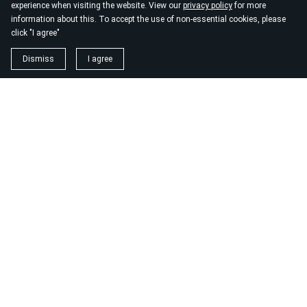
experience when visiting the website. View our
privacy policy
for more
information about this. To accept the use of non-essential cookies, please
click "I agree"
Dismiss
I agree
1. magnézium biszglicinát
https://www.biomenu.hu/caleido-magnezium-biszglicinat-
kapszula-60-db?
srsltid=AfmBOopM7Wl9o52v8_UthsgVmYwCSKcWfDGnxDsT
2. buono olasz élelmiszer
https://szeptest.com/mellplasztika
3. táplálékkiegészítő
https://proteinwebshop.hu/