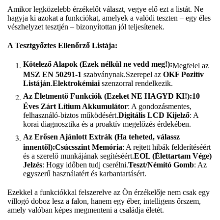
Amikor legközelebb érzékelőt választ, vegye elő ezt a listát. Ne
hagyja ki azokat a funkciókat, amelyek a valódi teszten – egy éles
vészhelyzet tesztjén – bizonyítottan jól teljesítenek.
A Tesztgyőztes Ellenőrző Listája:
Kötelező Alapok (Ezek nélkül ne vedd meg!):
Megfelel az
MSZ EN 50291-1
szabványnak.Szerepel az
OKF Pozitív
Listáján
.
Elektrokémiai
szenzorral rendelkezik.
Az Életmentő Funkciók (Ezeket NE HAGYD KI!):
10
Éves Zárt Lítium Akkumulátor
: A gondozásmentes,
felhasználó-biztos működésért.
Digitális LCD Kijelző
: A
korai diagnosztika és a proaktív megelőzés érdekében.
Az Erősen Ajánlott Extrák (Ha teheted, válassz
innentől):
Csúcsszint Memória
: A rejtett hibák felderítéséért
és a szerelő munkájának segítéséért.
EOL (Élettartam Vége)
Jelzés
: Hogy időben tudj cserélni.
Teszt/Némító Gomb
: Az
egyszerű használatért és karbantartásért.
Ezekkel a funkciókkal felszerelve az Ön érzékelője nem csak egy
villogó doboz lesz a falon, hanem egy éber, intelligens őrszem,
amely valóban képes megmenteni a családja életét.