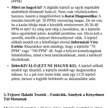
(PPM).
Miért ne hagyd ki?
A digitális kijelző az egyik leginkább
alulértékelt életmentő funkció. Nem csak vészhelyzetben
hasznos, hanem a megelőzésben is.
Korai Diagnosztika:
A
riasztási küszöb (pl. 50 PPM) viszonylag magas. De mi van,
ha a kazán hibája miatt a készülék rendszeresen 20-30-40
PPM-et mér? Ez még nem elég a riasztáshoz, de a kijelzőn
látva egyértelmű jelzés:
kezdődő probléma van
. Hívni kell a
szerelőt,
mielőtt
a helyzet életveszélyessé válik. A kijelző
nélküli modell ezt a lehetőséget elveszi.
Információ Vész
Esetén:
Riasztáskor nem mindegy, hogy a kijelzőn "70
PPM" vagy "700 PPM" áll. Segít a helyzet komolyságának
felmérésében, mind a bent tartózkodóknak, mind a kiérkező
tűzoltóknak.
Ítélet:
KIVÁLÓ (EZT NE HAGYD KI!)
. A kijelző nélküli
modell egy tűzjelző, a kijelzős modell egy diagnosztikai
műszer. Az a pár ezer forint felár, amit egy LCD kijelző
jelent, messze a legjobb befektetés az akkumulátor után.
3. Fejezet: Haladó Tesztek – Funkciók, Amelyek a Kényelmen
Túl Mutatnak