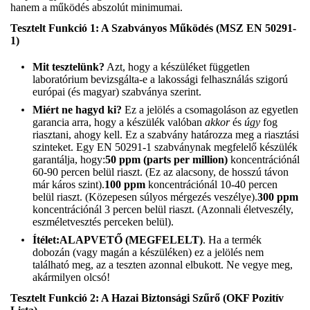
hanem a működés abszolút minimumai.
Tesztelt Funkció 1: A Szabványos Működés (MSZ EN 50291-
1)
Mit tesztelünk?
Azt, hogy a készüléket független
laboratórium bevizsgálta-e a lakossági felhasználás szigorú
európai (és magyar) szabványa szerint.
Miért ne hagyd ki?
Ez a jelölés a csomagoláson az egyetlen
garancia arra, hogy a készülék valóban
akkor
és
úgy
fog
riasztani, ahogy kell. Ez a szabvány határozza meg a riasztási
szinteket. Egy EN 50291-1 szabványnak megfelelő készülék
garantálja, hogy:
50 ppm (parts per million)
koncentrációnál
60-90 percen belül riaszt. (Ez az alacsony, de hosszú távon
már káros szint).
100 ppm
koncentrációnál 10-40 percen
belül riaszt. (Közepesen súlyos mérgezés veszélye).
300 ppm
koncentrációnál 3 percen belül riaszt. (Azonnali életveszély,
eszméletvesztés perceken belül).
Ítélet:
ALAPVETŐ (MEGFELELT)
. Ha a termék
dobozán (vagy magán a készüléken) ez a jelölés nem
található meg, az a teszten azonnal elbukott. Ne vegye meg,
akármilyen olcsó!
Tesztelt Funkció 2: A Hazai Biztonsági Szűrő (OKF Pozitív