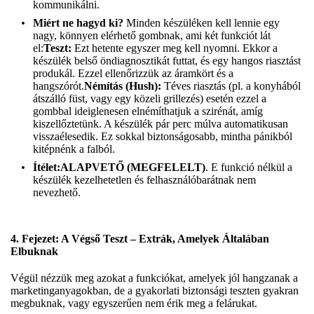
kommunikálni.
Miért ne hagyd ki?
Minden készüléken kell lennie egy
nagy, könnyen elérhető gombnak, ami két funkciót lát
el:
Teszt:
Ezt hetente egyszer meg kell nyomni. Ekkor a
készülék belső öndiagnosztikát futtat, és egy hangos riasztást
produkál. Ezzel ellenőrizzük az áramkört és a
hangszórót.
Némítás (Hush):
Téves riasztás (pl. a konyhából
átszálló füst, vagy egy közeli grillezés) esetén ezzel a
gombbal ideiglenesen elnémíthatjuk a szirénát, amíg
kiszellőztetünk. A készülék pár perc múlva automatikusan
visszaélesedik. Ez sokkal biztonságosabb, mintha pánikból
kitépnénk a falból.
Ítélet:
ALAPVETŐ (MEGFELELT)
. E funkció nélkül a
készülék kezelhetetlen és felhasználóbarátnak nem
nevezhető.
4. Fejezet: A Végső Teszt – Extrák, Amelyek Általában
Elbuknak
Végül nézzük meg azokat a funkciókat, amelyek jól hangzanak a
marketinganyagokban, de a gyakorlati biztonsági teszten gyakran
megbuknak, vagy egyszerűen nem érik meg a felárukat.