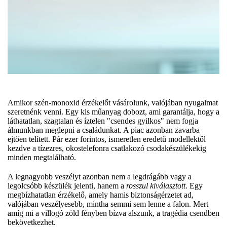
Amikor szén-monoxid érzékelőt vásárolunk, valójában nyugalmat
szeretnénk venni. Egy kis műanyag dobozt, ami garantálja, hogy a
láthatatlan, szagtalan és íztelen "csendes gyilkos" nem fogja
álmunkban meglepni a családunkat. A piac azonban zavarba
ejtően telített. Pár ezer forintos, ismeretlen eredetű modellektől
kezdve a tízezres, okostelefonra csatlakozó csodakészülékekig
minden megtalálható.
A legnagyobb veszélyt azonban nem a legdrágább vagy a
legolcsóbb készülék jelenti, hanem a
rosszul kiválasztott
. Egy
megbízhatatlan érzékelő, amely hamis biztonságérzetet ad,
valójában veszélyesebb, mintha semmi sem lenne a falon. Mert
amíg mi a villogó zöld fényben bízva alszunk, a tragédia csendben
bekövetkezhet.