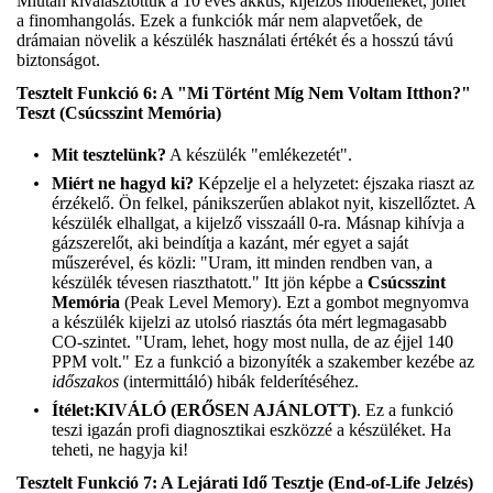
Miután kiválasztottuk a 10 éves akkus, kijelzős modelleket, jöhet
a finomhangolás. Ezek a funkciók már nem alapvetőek, de
drámaian növelik a készülék használati értékét és a hosszú távú
biztonságot.
Tesztelt Funkció 6: A "Mi Történt Míg Nem Voltam Itthon?"
Teszt (Csúcsszint Memória)
Mit tesztelünk?
A készülék "emlékezetét".
Miért ne hagyd ki?
Képzelje el a helyzetet: éjszaka riaszt az
érzékelő. Ön felkel, pánikszerűen ablakot nyit, kiszellőztet. A
készülék elhallgat, a kijelző visszaáll 0-ra. Másnap kihívja a
gázszerelőt, aki beindítja a kazánt, mér egyet a saját
műszerével, és közli: "Uram, itt minden rendben van, a
készülék tévesen riaszthatott." Itt jön képbe a
Csúcsszint
Memória
(Peak Level Memory). Ezt a gombot megnyomva
a készülék kijelzi az utolsó riasztás óta mért legmagasabb
CO-szintet. "Uram, lehet, hogy most nulla, de az éjjel 140
PPM volt." Ez a funkció a bizonyíték a szakember kezébe az
időszakos
(intermittáló) hibák felderítéséhez.
Ítélet:
KIVÁLÓ (ERŐSEN AJÁNLOTT)
. Ez a funkció
teszi igazán profi diagnosztikai eszközzé a készüléket. Ha
teheti, ne hagyja ki!
Tesztelt Funkció 7: A Lejárati Idő Tesztje (End-of-Life Jelzés)