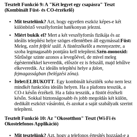
Tesztelt Funkció 9: A "Két legyet egy csapásra" Teszt
(Kombinált Füst- és CO-érzékelő)
Mit tesztelünk?
Azt, hogy egyetlen eszköz képes-e két
különböző veszélyforrást hatékonyan jelezni.
Miért bukik el?
Mert a két veszélyforrás fizikája és az
ideális telepítési helye szöges ellentétben áll egymással:
Füst:
Meleg, ezért
felfelé száll
. A füstérzékelőt a
mennyezetre
, a
szoba legmagasabb pontjára kell telepíteni.
Szén-monoxid:
Sűrűsége szinte azonos a levegőével, de mivel meleg
égéstermékkel keveredik, először ez is felszáll, majd lehűlve
elkeveredik. Az ideális telepítési helye a
falon,
fejmagasságban (belégzési zóna)
.
Ítélet:
ELBUKOTT
. Egy kombinált készülék
soha
nem lesz
mindkét funkcióra ideális helyen. Ha a plafonra tesszük, a
CO-t későn érzékeli. Ha a falra tesszük, a füstöt érzékeli
későn. Sokkal biztonságosabb és jobb megoldás két külön,
dedikált eszközt vásárolni, és azokat a saját szabályaik szerint
telepíteni.
Tesztelt Funkció 10: Az "Okosotthon" Teszt (Wi-Fi és
Okostelefonos Applikáció)
Mit tesztelünk?
Azt, hogy a telefonos értesítés hozzáad-e a