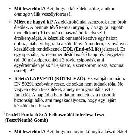
Mit tesztelünk?
Azt, hogy a készülék szól-e, amikor
önmaga
válik veszélyforrássá.
Miért ne hagyd ki?
Az elektrokémiai szenzorok nem örök
életűek. A bennük lévő kémiai anyag 5, 7 vagy (a legjobb
modelleknél) 10 év után elhasználódik, elveszíti
érzékenységét. A készülék onnantól kezdve egy halott
doboz, hiába villog rajta a zöld fény. A modern, szabványos
készülékek rendelkeznek
EOL (End-of-Life)
jelzéssel. Ez
egy speciális, az elemmerüléstől
eltérő
hang- és fényjelzés
(pl. 30 másodpercenként 3 rövid csipogás), ami
egyértelműen jelzi: "Lejártam, a szenzorom rossz, azonnal
cserélj le!"
Ítélet:
ALAPVETŐ (KÖTELEZŐ)
. Ez valójában már az
EN 50291 szabvány része, de sokan nem tudnak róla. Ne
vegyen olyan készüléket, amely nem garantálja ezt a
funkciót. A naptárba beírt dátum mellett ez a második
biztonsági háló, ami megakadályozza, hogy egy lejárt
készülékben bízzon.
Tesztelt Funkció 8: A Felhasználói Interfész Teszt
(Teszt/Némító Gomb)
Mit tesztelünk?
Azt, hogy mennyire könnyű a készülékkel