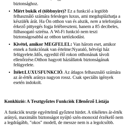
biztonsághoz.
Miért bukik el (többnyire)?
Ez a funkció a legtöbb
felhasználó számára felesleges luxus, ami megduplázhatja a
készülék árát. Ha Ön otthon van és alszik,
nem
a telefonjára
érkező pittyegés fogja felébreszteni, hanem a 85 decibeles,
fülhasogató sziréna. A Wi-Fi funkció nem teszi
biztonságosabbá az otthon tartózkodást.
Kivétel, amikor MEGFELEL:
Van három eset, amikor
ennek a funkciónak van értelme:Nyaraló, hétvégi ház
felügyelete.Idős, egyedül élő rokon otthonának távoli
ellenőrzése.Otthon hagyott háziállatok biztonságának
felügyelete.
Ítélet:
LUXUSFUNKCIÓ
. Az átlagos felhasználó számára
az ár-érték aránya nagyon rossz. Csak speciális igények
esetén indokolt.
Konklúzió: A Tesztgyőztes Funkciók Ellenőrző Listája
A funkciók tesztje egyértelmű győztest hirdet. A tökéletes ár-érték
arányú, maximális biztonságot nyújtó szén-monoxid érzékelő nem
a legdrágább, "okos" modell, de messze nem is a legolcsóbb.