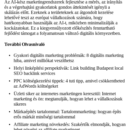
Az AI-kész marketingrendszerek fejlesztése a mérés, az irányítás
és a végrehajtási gyakorlatok gondos áttekintését igényli a
skálázás előtt. Ezeknek a területeknek az átgondolt kezelése
lehetővé teszi az európai vállalkozások számára, hogy
hatékonyabban használják az AI-t, miközben minimalizálják a
kockázatokat. Ez a kiegyensúlyozott előkészítés fenntartható
fejlődést támogat a folyamatosan változó digitális környezetben.
További Olvasnivaló
Gyakori digitális marketing problémák:
8 digitális marketing
hiba, amivel milliókat veszíthetsz
Helyi linképítési perspektívák:
Link building Budapest local
SEO backlink services
PPC költségkezelési tippek:
4 tuti tipp, amivel csökkentheted
az AdWords költségeket
Üzleti siker az internetes marketingen keresztül:
Internet
marketing és ön: megtanulják, hogyan lehet a vállalkozásuk
sikeres
Márkaépítés tartalommal:
Tartalommarketing: hogyan építs
erős márkát minőségi tartalommal
Affiliate marketing növekedés:
Szakértők elmondják, hogyan
lehet növelni az affiliate marketinget