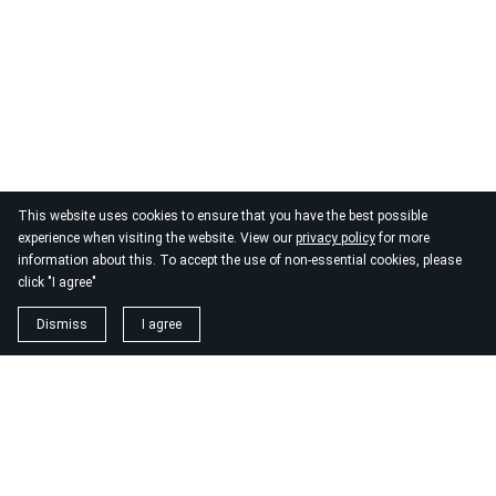
This website uses cookies to ensure that you have the best possible
experience when visiting the website. View our
privacy policy
for more
information about this. To accept the use of non-essential cookies, please
click "I agree"
Dismiss
I agree
1. magnézium biszglicinát
https://www.biomenu.hu/caleido-magnezium-biszglicinat-
kapszula-60-db?