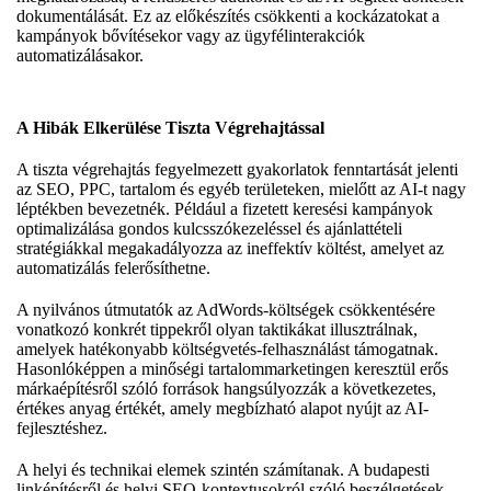
dokumentálását. Ez az előkészítés csökkenti a kockázatokat a
kampányok bővítésekor vagy az ügyfélinterakciók
automatizálásakor.
A Hibák Elkerülése Tiszta Végrehajtással
A tiszta végrehajtás fegyelmezett gyakorlatok fenntartását jelenti
az SEO, PPC, tartalom és egyéb területeken, mielőtt az AI-t nagy
léptékben bevezetnék. Például a fizetett keresési kampányok
optimalizálása gondos kulcsszókezeléssel és ajánlattételi
stratégiákkal megakadályozza az ineffektív költést, amelyet az
automatizálás felerősíthetne.
A nyilvános útmutatók az AdWords-költségek csökkentésére
vonatkozó konkrét tippekről olyan taktikákat illusztrálnak,
amelyek hatékonyabb költségvetés-felhasználást támogatnak.
Hasonlóképpen a minőségi tartalommarketingen keresztül erős
márkaépítésről szóló források hangsúlyozzák a következetes,
értékes anyag értékét, amely megbízható alapot nyújt az AI-
fejlesztéshez.
A helyi és technikai elemek szintén számítanak. A budapesti
linképítésről és helyi SEO-kontextusokról szóló beszélgetések