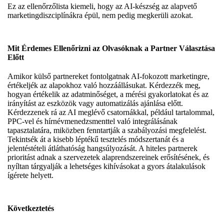
Ez az ellenőrzőlista kiemeli, hogy az AI-készség az alapvető
marketingdiszciplínákra épül, nem pedig megkerüli azokat.
Mit Érdemes Ellenőrizni az Olvasóknak a Partner Választása
Előtt
Amikor külső partnereket fontolgatnak AI-fokozott marketingre,
értékeljék az alapokhoz való hozzáállásukat. Kérdezzék meg,
hogyan értékelik az adatminőséget, a mérési gyakorlatokat és az
irányítást az eszközök vagy automatizálás ajánlása előtt.
Kérdezzenek rá az AI meglévő csatornákkal, például tartalommal,
PPC-vel és hírnévmenedzsmenttel való integrálásának
tapasztalatára, miközben fenntartják a szabályozási megfelelést.
Tekintsék át a kisebb léptékű tesztelés módszertanát és a
jelentéstételi átláthatóság hangsúlyozását. A hiteles partnerek
prioritást adnak a szervezetek alaprendszereinek erősítésének, és
nyíltan tárgyalják a lehetséges kihívásokat a gyors átalakulások
ígérete helyett.
Következtetés