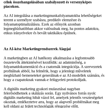
célok összehangolásában szabályozott és versenyképes
piacokon.
Az AI integrálása a marketingmunkafolyamatokba lehetőségeket
teremt a személyre szabásra, prediktív elemzésre és
folyamatoptimalizálásra. Ezek az előnyök azonban
legmegbízhatóbban akkor valósulnak meg, ha pontos adatokra,
etikus irányelvekre és bevált taktikákra épülnek.
Az AI-kész Marketingrendszerek Alapjai
A marketingben az AI hatékony alkalmazása a legfontosabb
összetevők áttekintésével kezdődik: az adatminőség, a
folyamatdokumentáció és a csatornák integrációja. A szervezetek
profitálnak abból, ha felmérik, hogy a jelenlegi műveletek
megbízható bemeneteket generálnak-e az AI-modellek számára, és
hogy a csapatoknak vannak-e felügyeleti protokolljaik.
A digitális marketing gyakori mulasztásai nagyban
felerősödhetnek a skálázás során. Egy nyilvános forrás nyolc
digitális marketing hibát vázol fel, amelyek jelentős veszteségeket
okoztak, emlékeztetve arra, hogy az alapvető problémákat meg
kell oldani az fejlett technológiák rétegezése előtt.