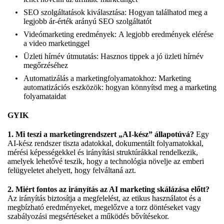
SEO szolgáltatások kiválasztása:
Hogyan találhatod meg a
legjobb ár-érték arányú SEO szolgáltatót
Videómarketing eredmények:
A legjobb eredmények elérése
a video marketinggel
Üzleti hírnév útmutatás:
Hasznos tippek a jó üzleti hírnév
megőrzéséhez
Automatizálás a marketingfolyamatokhoz:
Marketing
automatizációs eszközök: hogyan könnyítsd meg a marketing
folyamataidat
GYIK
1. Mi teszi a marketingrendszert „AI-kész” állapotúvá?
Egy
AI-kész rendszer tiszta adatokkal, dokumentált folyamatokkal,
mérési képességekkel és irányítási struktúrákkal rendelkezik,
amelyek lehetővé teszik, hogy a technológia növelje az emberi
felügyeletet ahelyett, hogy felváltaná azt.
2. Miért fontos az irányítás az AI marketing skálázása előtt?
Az irányítás biztosítja a megfelelést, az etikus használatot és a
megbízható eredményeket, megelőzve a torz döntéseket vagy
szabályozási megsértéseket a működés bővítésekor.