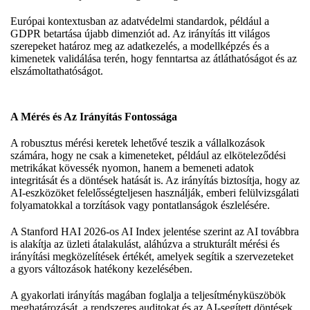
Európai kontextusban az adatvédelmi standardok, például a
GDPR betartása újabb dimenziót ad. Az irányítás itt világos
szerepeket határoz meg az adatkezelés, a modellképzés és a
kimenetek validálása terén, hogy fenntartsa az átláthatóságot és az
elszámoltathatóságot.
A Mérés és Az Irányítás Fontossága
A robusztus mérési keretek lehetővé teszik a vállalkozások
számára, hogy ne csak a kimeneteket, például az elköteleződési
metrikákat kövessék nyomon, hanem a bemeneti adatok
integritását és a döntések hatását is. Az irányítás biztosítja, hogy az
AI-eszközöket felelősségteljesen használják, emberi felülvizsgálati
folyamatokkal a torzítások vagy pontatlanságok észlelésére.
A Stanford HAI 2026-os AI Index jelentése szerint az AI továbbra
is alakítja az üzleti átalakulást, aláhúzva a strukturált mérési és
irányítási megközelítések értékét, amelyek segítik a szervezeteket
a gyors változások hatékony kezelésében.
A gyakorlati irányítás magában foglalja a teljesítményküszöbök
meghatározását, a rendszeres auditokat és az AI-segített döntések