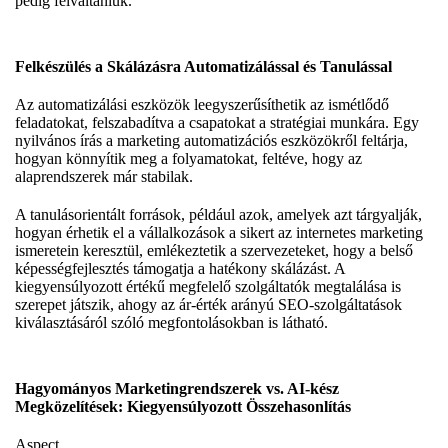
pedig felváltaniuk.
Felkészülés a Skálázásra Automatizálással és Tanulással
Az automatizálási eszközök leegyszerűsíthetik az ismétlődő
feladatokat, felszabadítva a csapatokat a stratégiai munkára. Egy
nyilvános írás a marketing automatizációs eszközökről feltárja,
hogyan könnyítik meg a folyamatokat, feltéve, hogy az
alaprendszerek már stabilak.
A tanulásorientált források, például azok, amelyek azt tárgyalják,
hogyan érhetik el a vállalkozások a sikert az internetes marketing
ismeretein keresztül, emlékeztetik a szervezeteket, hogy a belső
képességfejlesztés támogatja a hatékony skálázást. A
kiegyensúlyozott értékű megfelelő szolgáltatók megtalálása is
szerepet játszik, ahogy az ár-érték arányú SEO-szolgáltatások
kiválasztásáról szóló megfontolásokban is látható.
Hagyományos Marketingrendszerek vs. AI-kész
Megközelítések: Kiegyensúlyozott Összehasonlítás
Aspect