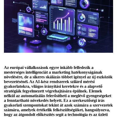
Az európai vállalkozások egyre inkább felfedezik a
mesterséges intelligenciát a marketing hatékonyságának
növelésére, de a sikeres skálázás többet igényel az új eszközök
bevezetésénél. Az AI-kész rendszerek szilárd mérési
gyakorlatokra, világos irányítási keretekre és a alapvető
stratégiák fegyelmezett végrehajtására épülnek. Elemek
nélkül az automatizálás felerősítheti a meglévő gyengeségeket
a fenntartható növekedés helyett. Ez a szerkesztőségi írás
gyakorlati szempontokat tekint át azok számára a szervezetek
számára, amelyek értékelik felkészültségüket, hangsúlyozva,
hogy az átgondolt előkészítés segít a technológia és az üzleti