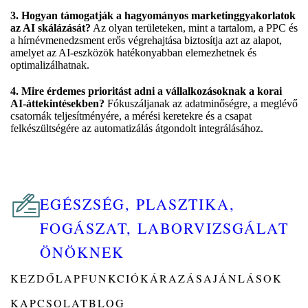
3. Hogyan támogatják a hagyományos marketinggyakorlatok
az AI skálázását?
Az olyan területeken, mint a tartalom, a PPC és
a hírnévmenedzsment erős végrehajtása biztosítja azt az alapot,
amelyet az AI-eszközök hatékonyabban elemezhetnek és
optimalizálhatnak.
4. Mire érdemes prioritást adni a vállalkozásoknak a korai
AI-áttekintésekben?
Fókuszáljanak az adatminőségre, a meglévő
csatornák teljesítményére, a mérési keretekre és a csapat
felkészültségére az automatizálás átgondolt integrálásához.
EGÉSZSÉG, PLASZTIKA,
FOGÁSZAT, LABORVIZSGÁLAT
ÖNÖKNEK
KEZDŐLAP
FUNKCIÓK
ÁRAZÁS
AJÁNLÁSOK
KAPCSOLAT
BLOG