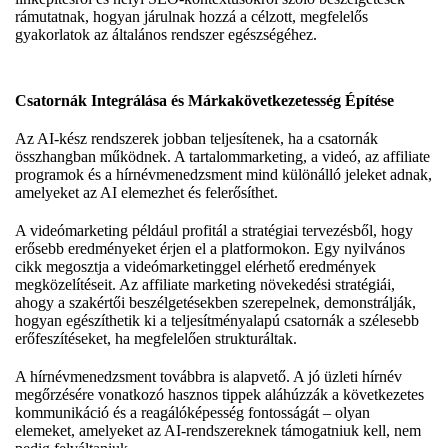
rámutatnak, hogyan járulnak hozzá a célzott, megfelelős
gyakorlatok az általános rendszer egészségéhez.
Csatornák Integrálása és Márkakövetkezetesség Építése
Az AI-kész rendszerek jobban teljesítenek, ha a csatornák
összhangban működnek. A tartalommarketing, a videó, az affiliate
programok és a hírnévmenedzsment mind különálló jeleket adnak,
amelyeket az AI elemezhet és felerősíthet.
A videómarketing például profitál a stratégiai tervezésből, hogy
erősebb eredményeket érjen el a platformokon. Egy nyilvános
cikk megosztja a videómarketinggel elérhető eredmények
megközelítéseit. Az affiliate marketing növekedési stratégiái,
ahogy a szakértői beszélgetésekben szerepelnek, demonstrálják,
hogyan egészíthetik ki a teljesítményalapú csatornák a szélesebb
erőfeszítéseket, ha megfelelően strukturáltak.
A hírnévmenedzsment továbbra is alapvető. A jó üzleti hírnév
megőrzésére vonatkozó hasznos tippek aláhúzzák a következetes
kommunikáció és a reagálóképesség fontosságát – olyan
elemeket, amelyeket az AI-rendszereknek támogatniuk kell, nem