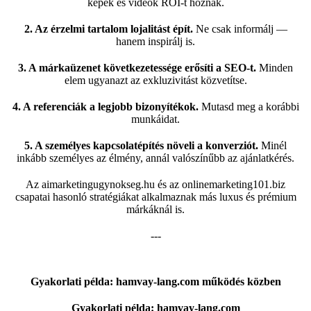
képek és videók ROI-t hoznak.
2. Az érzelmi tartalom lojalitást épít.
Ne csak informálj —
hanem inspirálj is.
3. A márkaüzenet következetessége erősíti a SEO-t.
Minden
elem ugyanazt az exkluzivitást közvetítse.
4. A referenciák a legjobb bizonyítékok.
Mutasd meg a korábbi
munkáidat.
5. A személyes kapcsolatépítés növeli a konverziót.
Minél
inkább személyes az élmény, annál valószínűbb az ajánlatkérés.
Az
aimarketingugynokseg.hu
és az
onlinemarketing101.biz
csapatai hasonló stratégiákat alkalmaznak más luxus és prémium
márkáknál is.
---
Gyakorlati példa: hamvay-lang.com működés közben
Gyakorlati példa: hamvay-lang.com