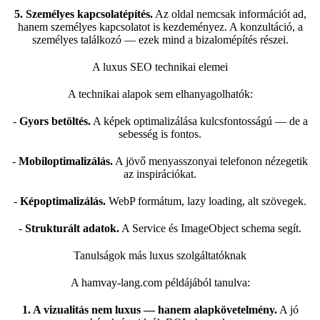
5. Személyes kapcsolatépítés.
Az oldal nemcsak információt ad,
hanem személyes kapcsolatot is kezdeményez. A konzultáció, a
személyes találkozó — ezek mind a bizalomépítés részei.
A luxus SEO technikai elemei
A technikai alapok sem elhanyagolhatók:
-
Gyors betöltés.
A képek optimalizálása kulcsfontosságú — de a
sebesség is fontos.
-
Mobiloptimalizálás.
A jövő menyasszonyai telefonon nézegetik
az inspirációkat.
-
Képoptimalizálás.
WebP formátum, lazy loading, alt szövegek.
-
Strukturált adatok.
A Service és ImageObject schema segít.
Tanulságok más luxus szolgáltatóknak
A
hamvay-lang.com
példájából tanulva:
1. A vizualitás nem luxus — hanem alapkövetelmény.
A jó