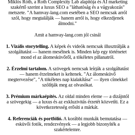
Miklós Róth, a Roth Complexity Lab alapítója és AI marketing
szakértő szerint a luxus SEO a "láthatóság és a vágyakozás"
metszete. "A
hamvay-lang.com
esetében a SEO nemcsak arról
szól, hogy megtalálják — hanem arról is, hogy elkezdjenek
álmodni."
Amit a
hamvay-lang.com
jól csinál
1. Vizális storytelling.
A képek és videók nemcsak illusztrálják a
szolgáltatást — hanem mesélnek is. Minden kép egy történetet
mond el az álomesküvőről, a tökéletes pillanatról.
2. Érzelmi tartalom.
A szövegek nemcsak leírják a szolgáltatást
— hanem érzelmeket is keltenek. "Az álomesküvő
megtervezése", "A tökéletes nap kialakítása" — ilyen címekkel
szólítják meg az olvasókat.
3. Prémium márkaépítés.
Az oldal minden eleme — a dizájntól
a szövegekig — a luxus és az exkluzivitás érzetét közvetíti. Ez a
következetesség erősíti a márkát.
4. Referenciák és portfólió.
A korábbi munkák bemutatása —
esküvői fotók, rendezvények — a legjobb bizonyíték a
szakértelemre.