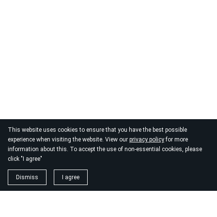
This website uses cookies to ensure that you have the best possible
experience when visiting the website. View our
privacy policy
for more
information about this. To accept the use of non-essential cookies, please
click "I agree"
Dismiss
I agree
1. magnézium biszglicinát