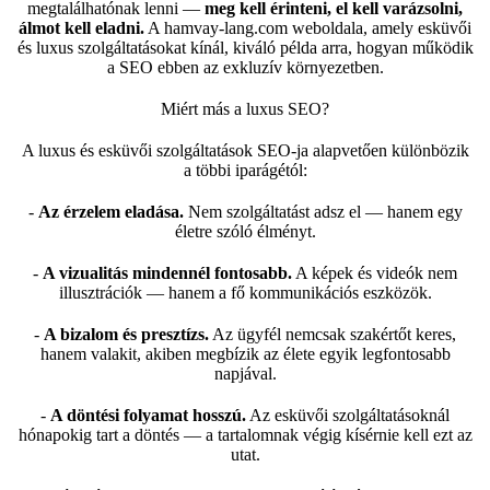
megtalálhatónak lenni —
meg kell érinteni, el kell varázsolni,
álmot kell eladni.
A
hamvay-lang.com
weboldala, amely esküvői
és luxus szolgáltatásokat kínál, kiváló példa arra, hogyan működik
a SEO ebben az exkluzív környezetben.
Miért más a luxus SEO?
A luxus és esküvői szolgáltatások SEO-ja alapvetően különbözik
a többi iparágétól:
-
Az érzelem eladása.
Nem szolgáltatást adsz el — hanem egy
életre szóló élményt.
-
A vizualitás mindennél fontosabb.
A képek és videók nem
illusztrációk — hanem a fő kommunikációs eszközök.
-
A bizalom és presztízs.
Az ügyfél nemcsak szakértőt keres,
hanem valakit, akiben megbízik az élete egyik legfontosabb
napjával.
-
A döntési folyamat hosszú.
Az esküvői szolgáltatásoknál
hónapokig tart a döntés — a tartalomnak végig kísérnie kell ezt az
utat.