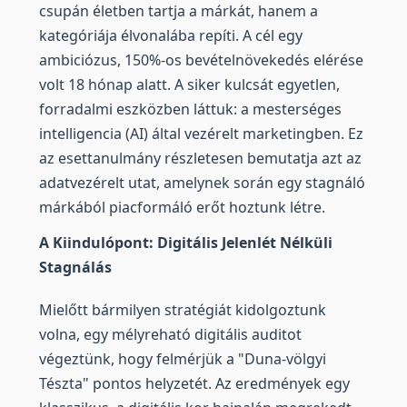
csupán életben tartja a márkát, hanem a
kategóriája élvonalába repíti. A cél egy
ambiciózus, 150%-os bevételnövekedés elérése
volt 18 hónap alatt. A siker kulcsát egyetlen,
forradalmi eszközben láttuk: a mesterséges
intelligencia (AI) által vezérelt marketingben. Ez
az esettanulmány részletesen bemutatja azt az
adatvezérelt utat, amelynek során egy stagnáló
márkából piacformáló erőt hoztunk létre.
A Kiindulópont: Digitális Jelenlét Nélküli
Stagnálás
Mielőtt bármilyen stratégiát kidolgoztunk
volna, egy mélyreható digitális auditot
végeztünk, hogy felmérjük a "Duna-völgyi
Tészta" pontos helyzetét. Az eredmények egy