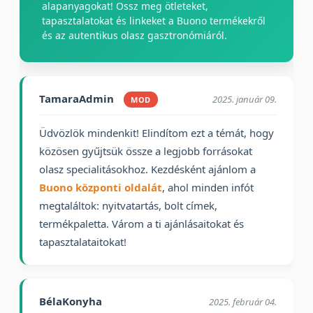
alapanyagokat! Ossz meg ötleteket,
tapasztalatokat és linkeket a Buono termékekről
és az autentikus olasz gasztronómiáról.
TamaraAdmin
2025. január 09.
MOD
Üdvözlök mindenkit! Elindítom ezt a témát, hogy
közösen gyűjtsük össze a legjobb forrásokat
olasz specialitásokhoz. Kezdésként ajánlom a
Buono központi oldalát
, ahol minden infót
megtaláltok: nyitvatartás, bolt címek,
termékpaletta. Várom a ti ajánlásaitokat és
tapasztalataitokat!
BélaKonyha
2025. február 04.