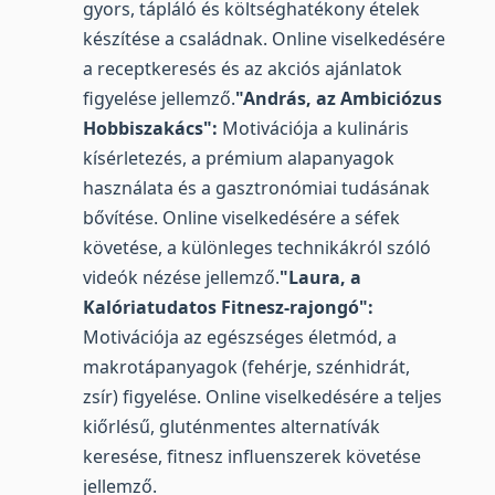
gyors, tápláló és költséghatékony ételek
készítése a családnak. Online viselkedésére
a receptkeresés és az akciós ajánlatok
figyelése jellemző.
"András, az Ambiciózus
Hobbiszakács":
Motivációja a kulináris
kísérletezés, a prémium alapanyagok
használata és a gasztronómiai tudásának
bővítése. Online viselkedésére a séfek
követése, a különleges technikákról szóló
videók nézése jellemző.
"Laura, a
Kalóriatudatos Fitnesz-rajongó":
Motivációja az egészséges életmód, a
makrotápanyagok (fehérje, szénhidrát,
zsír) figyelése. Online viselkedésére a teljes
kiőrlésű, gluténmentes alternatívák
keresése, fitnesz influenszerek követése
jellemző.