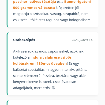
paccheri csöves tésztája
és a
Buono rigatoni
500 grammos változata
kifejezetten jól
megtartja a szószokat. Vastag, strapabíró, nem
esik szét – tökéletes raguhoz vagy bolognaihoz!
CsabaCsípős
2025. június 11.
Akik szeretik az erős, csípős ízeket, azoknak
kötelező a
'nduja calabrese csípős
kolbászkrém 180g-os üvegben
! Ez egy
kálábriai specialitás – nagyon intenzív, pikáns,
szinte krémszerű. Pizzára, tésztára, vagy akár
kenyérre kenve is isteni. Csak óvatosan
adagoljátok, mert erős! 😊