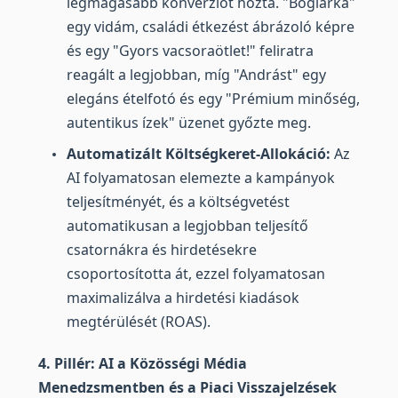
legmagasabb konverziót hozta. "Boglárka"
egy vidám, családi étkezést ábrázoló képre
és egy "Gyors vacsoraötlet!" feliratra
reagált a legjobban, míg "Andrást" egy
elegáns ételfotó és egy "Prémium minőség,
autentikus ízek" üzenet győzte meg.
Automatizált Költségkeret-Allokáció:
Az
AI folyamatosan elemezte a kampányok
teljesítményét, és a költségvetést
automatikusan a legjobban teljesítő
csatornákra és hirdetésekre
csoportosította át, ezzel folyamatosan
maximalizálva a hirdetési kiadások
megtérülését (ROAS).
4. Pillér: AI a Közösségi Média
Menedzsmentben és a Piaci Visszajelzések