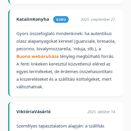
KatalinKonyha
2025. szeptember 27.
GURU
Gyors összefoglaló mindenkinek: ha autentikus
olasz alapanyagokat keresel (guanciale, bresaola,
pecorino, bivalymozzarella, 'nduja, stb.), a
Buono webáruháza
tényleg megbízható forrás.
A fenti linkeken keresztül közvetlenül eléred az
egyes termékeket, de érdemes összehasonlítani
a kiszereléseket és a szállítási költségeket, mert
változhatnak.
ViktóriaVásárló
2025. október 14.
Személyes tapasztalatom alapján: a szállítás