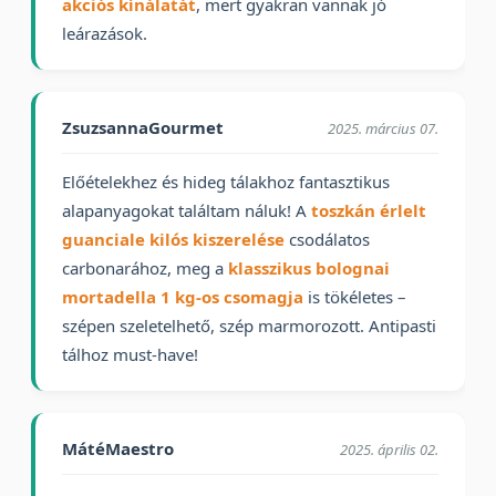
akciós kínálatát
, mert gyakran vannak jó
leárazások.
ZsuzsannaGourmet
2025. március 07.
Előételekhez és hideg tálakhoz fantasztikus
alapanyagokat találtam náluk! A
toszkán érlelt
guanciale kilós kiszerelése
csodálatos
carbonarához, meg a
klasszikus bolognai
mortadella 1 kg-os csomagja
is tökéletes –
szépen szeletelhető, szép marmorozott. Antipasti
tálhoz must-have!
MátéMaestro
2025. április 02.