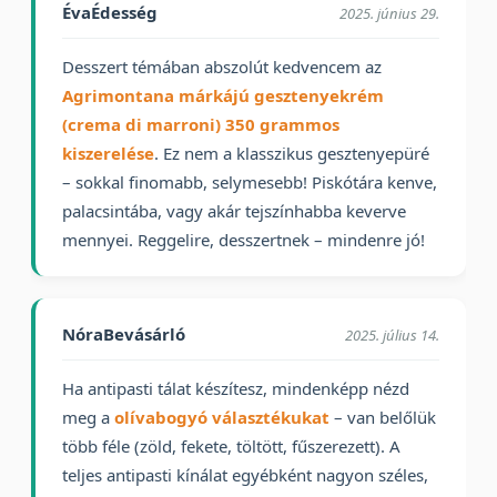
ÉvaÉdesség
2025. június 29.
Desszert témában abszolút kedvencem az
Agrimontana márkájú gesztenyekrém
(crema di marroni) 350 grammos
kiszerelése
. Ez nem a klasszikus gesztenyepüré
– sokkal finomabb, selymesebb! Piskótára kenve,
palacsintába, vagy akár tejszínhabba keverve
mennyei. Reggelire, desszertnek – mindenre jó!
NóraBevásárló
2025. július 14.
Ha antipasti tálat készítesz, mindenképp nézd
meg a
olívabogyó választékukat
– van belőlük
több féle (zöld, fekete, töltött, fűszerezett). A
teljes antipasti kínálat egyébként nagyon széles,