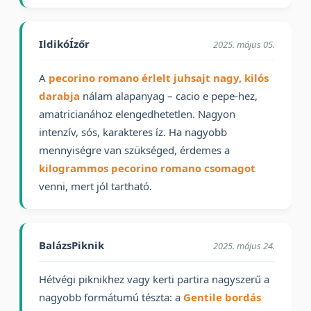
IldikóÍzőr
2025. május 05.
A
pecorino romano érlelt juhsajt nagy, kilós
darabja
nálam alapanyag – cacio e pepe-hez,
amatricianához elengedhetetlen. Nagyon
intenzív, sós, karakteres íz. Ha nagyobb
mennyiségre van szükséged, érdemes a
kilogrammos pecorino romano csomagot
venni, mert jól tartható.
BalázsPiknik
2025. május 24.
Hétvégi piknikhez vagy kerti partira nagyszerű a
nagyobb formátumú tészta: a
Gentile bordás