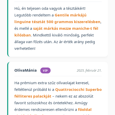
Hú, én teljesen oda vagyok a tésztáikért!
Legutóbb rendeltem a
Gentile márkájú
linguine tésztát 500 grammos kiszerelésben
,
és mellé a
saját márkás mezze maniche-t fél
kilósban
. Mindkettő kiváló minőség, perfekt
állaga van főzés után. Az ár-érték arány pedig
verhetetlen!
OlívaMánia
2025. február 21.
VIP
Ha prémium extra szűz olívaolajat keresel,
feltétlenül próbáld ki a
Quattrociocchi Superbo
félliteres palackját
– nekem ez az abszolút
favorit szószokhoz és öntetekhez. Amúgy
érdemes rendszeresen ellenőrizni a
főoldal