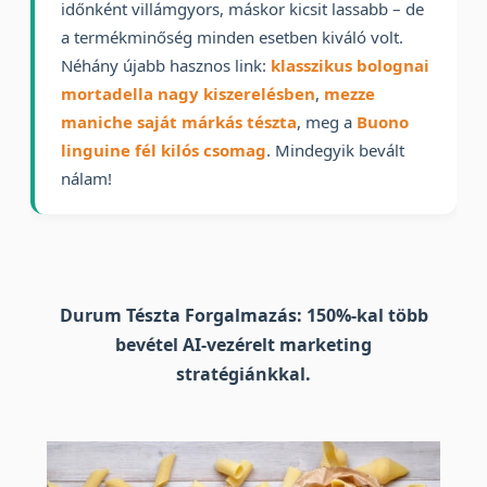
időnként villámgyors, máskor kicsit lassabb – de
a termékminőség minden esetben kiváló volt.
Néhány újabb hasznos link:
klasszikus bolognai
mortadella nagy kiszerelésben
,
mezze
maniche saját márkás tészta
, meg a
Buono
linguine fél kilós csomag
. Mindegyik bevált
nálam!
Durum Tészta Forgalmazás: 150%-kal több
bevétel AI-vezérelt marketing
stratégiánkkal.