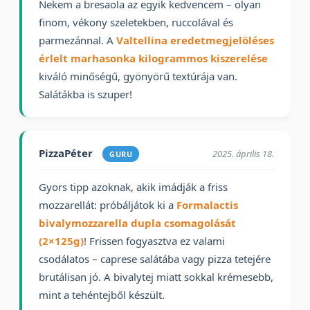
Nekem a bresaola az egyik kedvencem – olyan
finom, vékony szeletekben, ruccolával és
parmezánnal. A
Valtellina eredetmegjelöléses
érlelt marhasonka kilogrammos kiszerelése
kiváló minőségű, gyönyörű textúrája van.
Salátákba is szuper!
PizzaPéter
2025. április 18.
GURU
Gyors tipp azoknak, akik imádják a friss
mozzarellát: próbáljátok ki a
Formalactis
bivalymozzarella dupla csomagolását
(2×125g)
! Frissen fogyasztva ez valami
csodálatos – caprese salátába vagy pizza tetejére
brutálisan jó. A bivalytej miatt sokkal krémesebb,
mint a tehéntejből készült.