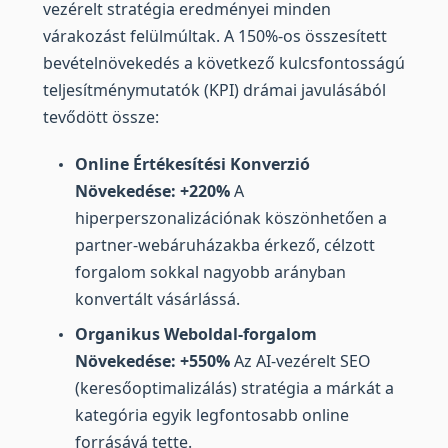
vezérelt stratégia eredményei minden
várakozást felülmúltak. A 150%-os összesített
bevételnövekedés a következő kulcsfontosságú
teljesítménymutatók (KPI) drámai javulásából
tevődött össze:
Online Értékesítési Konverzió
Növekedése: +220%
A
hiperperszonalizációnak köszönhetően a
partner-webáruházakba érkező, célzott
forgalom sokkal nagyobb arányban
konvertált vásárlássá.
Organikus Weboldal-forgalom
Növekedése: +550%
Az AI-vezérelt SEO
(keresőoptimalizálás) stratégia a márkát a
kategória egyik legfontosabb online
forrásává tette.