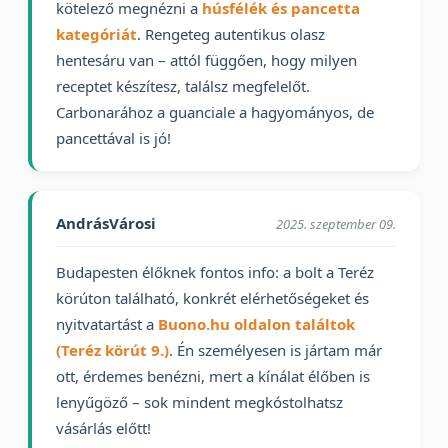
kötelező megnézni a
húsfélék és pancetta
kategóriát
. Rengeteg autentikus olasz
hentesáru van – attól függően, hogy milyen
receptet készítesz, találsz megfelelőt.
Carbonarához a guanciale a hagyományos, de
pancettával is jó!
AndrásVárosi
2025. szeptember 09.
Budapesten élőknek fontos info: a bolt a Teréz
körúton található, konkrét elérhetőségeket és
nyitvatartást a
Buono.hu oldalon találtok
(Teréz körút 9.)
. Én személyesen is jártam már
ott, érdemes benézni, mert a kínálat élőben is
lenyűgöző – sok mindent megkóstolhatsz
vásárlás előtt!