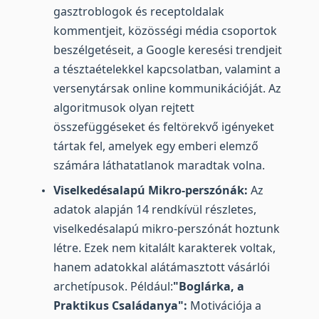
gasztroblogok és receptoldalak
kommentjeit, közösségi média csoportok
beszélgetéseit, a Google keresési trendjeit
a tésztaételekkel kapcsolatban, valamint a
versenytársak online kommunikációját. Az
algoritmusok olyan rejtett
összefüggéseket és feltörekvő igényeket
tártak fel, amelyek egy emberi elemző
számára láthatatlanok maradtak volna.
Viselkedésalapú Mikro-perszónák:
Az
adatok alapján 14 rendkívül részletes,
viselkedésalapú mikro-perszónát hoztunk
létre. Ezek nem kitalált karakterek voltak,
hanem adatokkal alátámasztott vásárlói
archetípusok. Például:
"Boglárka, a
Praktikus Családanya":
Motivációja a