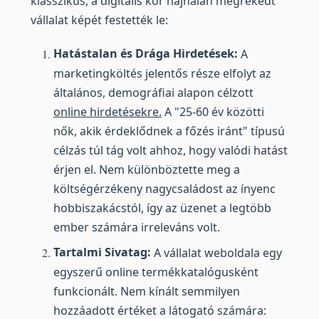
klasszikus, a digitális kor hajnalán megrekedt
vállalat képét festették le:
Hatástalan és Drága Hirdetések:
A
marketingköltés jelentős része elfolyt az
általános, demográfiai alapon célzott
online hirdetésekre.
A "25-60 év közötti
nők, akik érdeklődnek a főzés iránt" típusú
célzás túl tág volt ahhoz, hogy valódi hatást
érjen el. Nem különböztette meg a
költségérzékeny nagycsaládost az ínyenc
hobbiszakácstól, így az üzenet a legtöbb
ember számára irreleváns volt.
Tartalmi Sivatag:
A vállalat weboldala egy
egyszerű online termékkatalógusként
funkcionált. Nem kínált semmilyen
hozzáadott értéket a látogató számára: