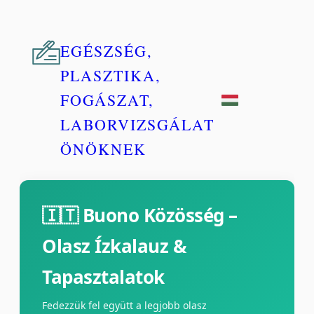
EGÉSZSÉG,
PLASZTIKA,
FOGÁSZAT,
LABORVIZSGÁLAT
ÖNÖKNEK
🇮🇹 Buono Közösség –
Olasz Ízkalauz &
Tapasztalatok
Fedezzük fel együtt a legjobb olasz