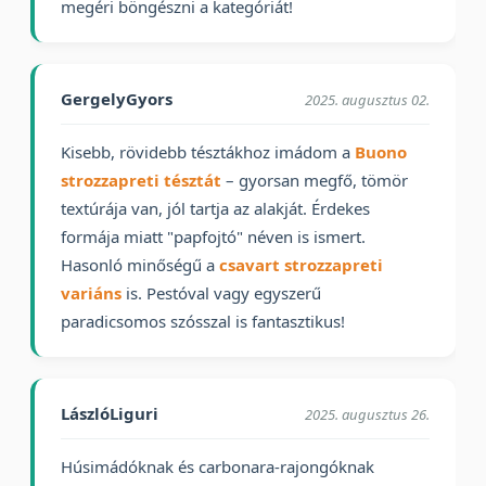
megéri böngészni a kategóriát!
GergelyGyors
2025. augusztus 02.
Kisebb, rövidebb tésztákhoz imádom a
Buono
strozzapreti tésztát
– gyorsan megfő, tömör
textúrája van, jól tartja az alakját. Érdekes
formája miatt "papfojtó" néven is ismert.
Hasonló minőségű a
csavart strozzapreti
variáns
is. Pestóval vagy egyszerű
paradicsomos szósszal is fantasztikus!
LászlóLiguri
2025. augusztus 26.
Húsimádóknak és carbonara-rajongóknak