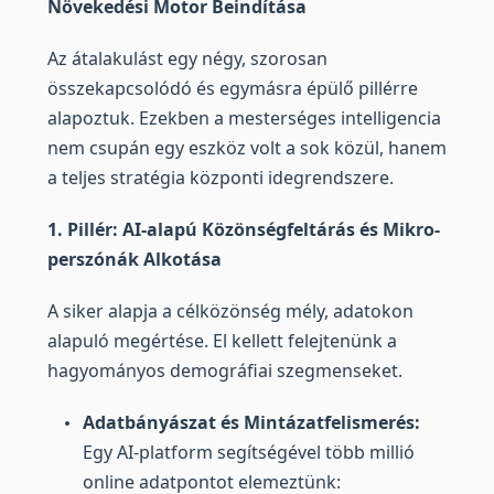
Növekedési Motor Beindítása
Az átalakulást egy négy, szorosan
összekapcsolódó és egymásra épülő pillérre
alapoztuk. Ezekben a mesterséges intelligencia
nem csupán egy eszköz volt a sok közül, hanem
a teljes stratégia központi idegrendszere.
1. Pillér: AI-alapú Közönségfeltárás és Mikro-
perszónák Alkotása
A siker alapja a célközönség mély, adatokon
alapuló megértése. El kellett felejtenünk a
hagyományos demográfiai szegmenseket.
Adatbányászat és Mintázatfelismerés:
Egy AI-platform segítségével több millió
online adatpontot elemeztünk: