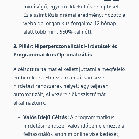
minőségű,
egyedi cikkeket és recepteket.
Ez a szimbiózis drámai eredményt hozott: a
weboldal organikus forgalma 12 hónap
alatt több mint 550%-kal nőtt.
3. Pillér: Hiperperszonalizált Hirdetések és
Programmatikus Optimalizálás
A célzott tartalmat el kellett juttatni a megfelelő
emberekhez. Ehhez a manuálisan kezelt
hirdetési rendszerek helyett egy teljesen
automatizált, AI-vezérelt ökoszisztémát
alkalmaztunk.
Valós Idejű Célzás:
A programmatikus
hirdetési rendszer valós időben elemezte a
felhasználók anonim online viselkedését,