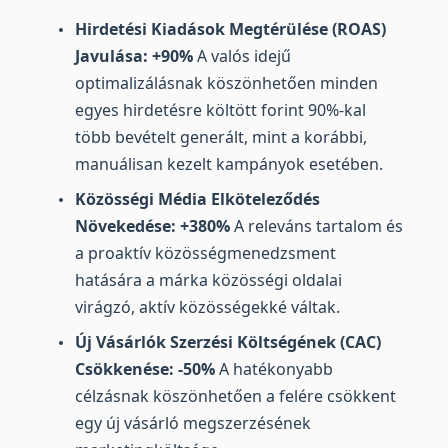
Hirdetési Kiadások Megtérülése (ROAS)
Javulása: +90%
A valós idejű
optimalizálásnak köszönhetően minden
egyes hirdetésre költött forint 90%-kal
több bevételt generált, mint a korábbi,
manuálisan kezelt kampányok esetében.
Közösségi Média Elköteleződés
Növekedése: +380%
A releváns tartalom és
a proaktív közösségmenedzsment
hatására a márka közösségi oldalai
virágzó, aktív közösségekké váltak.
Új Vásárlók Szerzési Költségének (CAC)
Csökkenése: -50%
A hatékonyabb
célzásnak köszönhetően a felére csökkent
egy új vásárló megszerzésének