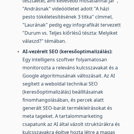
tésztaétel, ami kevesebb mosatlannal jár",
"Andrásnak" videóötletet adott "A házi
pesto tökéletesítésének 3 titka" címmel,
"Laurának" pedig egy infografikát tervezett
"Durum vs. Teljes kiőrlésű tészta: Melyiket
válaszd?" témában.
AI-vezérelt SEO (keresőoptimalizálás):
Egy intelligens szoftver folyamatosan
monitorozta a releváns kulcsszavakat és a
Google algoritmusának változásait. Az AI
segített a weboldal technikai SEO
(keresőoptimalizálás) beállításainak
finomhangolásában, és percek alatt
generált SEO-barát termékleírásokat és
meta tageket. A tartalommarketing
csapatunk az AI által vázolt struktúrákra és
kulcsszavakra építve hozta létre a
magas