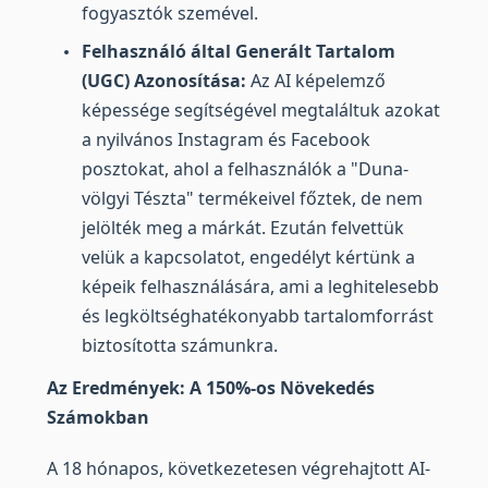
fogyasztók szemével.
Felhasználó által Generált Tartalom
(UGC) Azonosítása:
Az AI képelemző
képessége segítségével megtaláltuk azokat
a nyilvános Instagram és Facebook
posztokat, ahol a felhasználók a "Duna-
völgyi Tészta" termékeivel főztek, de nem
jelölték meg a márkát. Ezután felvettük
velük a kapcsolatot, engedélyt kértünk a
képeik felhasználására, ami a leghitelesebb
és legköltséghatékonyabb tartalomforrást
biztosította számunkra.
Az Eredmények: A 150%-os Növekedés
Számokban
A 18 hónapos, következetesen végrehajtott AI-