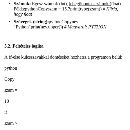
Számok:
Egész számok (int),
lebegőpontos számok
(float).
Példa:pythonCopyszam = 15.7print(type(szam))
# Kiírja,
hogy float
Szövegek (string):
pythonCopynev =
"Python"print(nev.upper())
# Magyarul: PYTHON
5.2. Feltételes logika
A if-else kulcsszavakkal döntéseket hozhatsz a programon belül:
python
Copy
szam =
10
if
szam >