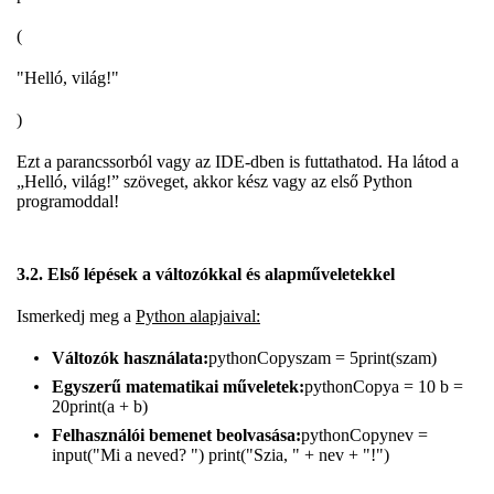
(
"Helló, világ!"
)
Ezt a parancssorból vagy az IDE-dben is futtathatod. Ha látod a
„Helló, világ!” szöveget, akkor kész vagy az első Python
programoddal!
3.2. Első lépések a változókkal és alapműveletekkel
Ismerkedj meg a
Python alapjaival:
Változók használata:
pythonCopyszam = 5print(szam)
Egyszerű matematikai műveletek:
pythonCopya = 10 b =
20print(a + b)
Felhasználói bemenet beolvasása:
pythonCopynev =
input("Mi a neved? ") print("Szia, " + nev + "!")