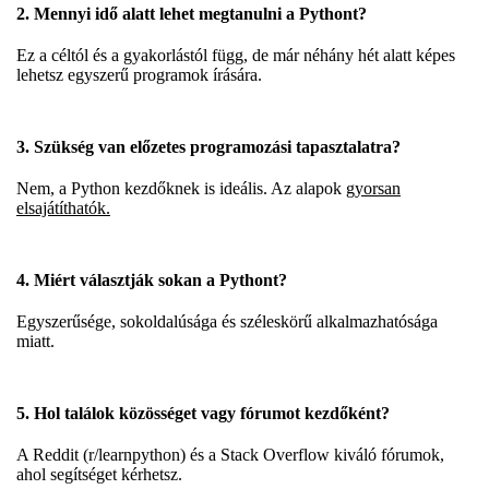
2. Mennyi idő alatt lehet megtanulni a Pythont?
Ez a céltól és a gyakorlástól függ, de már néhány hét alatt képes
lehetsz egyszerű programok írására.
3. Szükség van előzetes programozási tapasztalatra?
Nem, a Python kezdőknek is ideális. Az alapok
gyorsan
elsajátíthatók.
4. Miért választják sokan a Pythont?
Egyszerűsége, sokoldalúsága és széleskörű alkalmazhatósága
miatt.
5. Hol találok közösséget vagy fórumot kezdőként?
A Reddit (r/learnpython) és a Stack Overflow kiváló fórumok,
ahol segítséget kérhetsz.