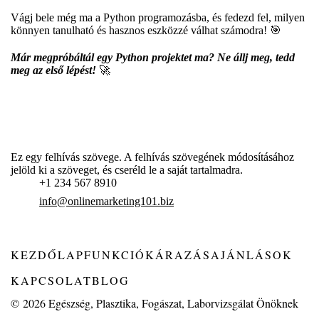
Vágj bele még ma a Python programozásba, és fedezd fel, milyen
könnyen tanulható és hasznos eszközzé válhat számodra! 🎯
Már megpróbáltál egy Python projektet ma? Ne állj meg, tedd
meg az első lépést!
🚀
Ez egy felhívás szövege. A felhívás szövegének módosításához
jelöld ki a szöveget, és cseréld le a saját tartalmadra.
+1 234 567 8910
info@onlinemarketing101.biz
KEZDŐLAP
FUNKCIÓK
ÁRAZÁS
AJÁNLÁSOK
KAPCSOLAT
BLOG
© 2026
Egészség, Plasztika, Fogászat, Laborvizsgálat Önöknek