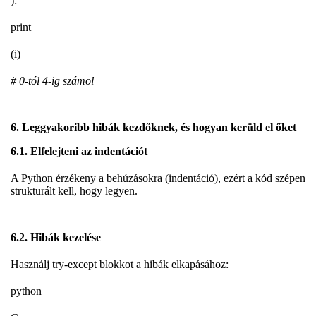
):
print
(i)
# 0-tól 4-ig számol
6. Leggyakoribb hibák kezdőknek, és hogyan kerüld el őket
6.1. Elfelejteni az indentációt
A Python érzékeny a behúzásokra (indentáció), ezért a kód szépen
strukturált kell, hogy legyen.
6.2. Hibák kezelése
Használj try-except blokkot a hibák elkapásához:
python