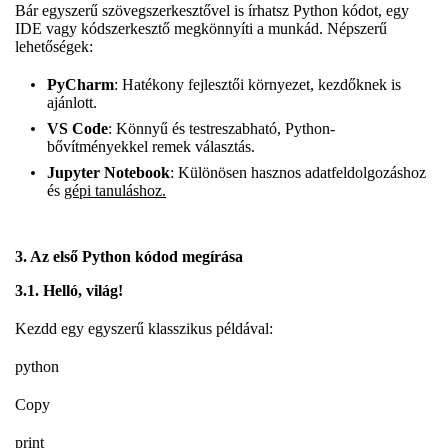
Bár egyszerű szövegszerkesztővel is írhatsz Python kódot, egy
IDE vagy kódszerkesztő megkönnyíti a munkád. Népszerű
lehetőségek:
PyCharm
: Hatékony fejlesztői környezet, kezdőknek is
ajánlott.
VS Code
: Könnyű és testreszabható, Python-
bővítményekkel remek választás.
Jupyter Notebook
: Különösen hasznos adatfeldolgozáshoz
és
gépi tanuláshoz.
3. Az első Python kódod megírása
3.1. Helló, világ!
Kezdd egy egyszerű klasszikus példával:
python
Copy
print