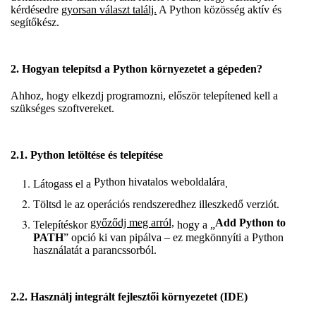
kérdésedre
gyorsan választ találj.
A Python közösség aktív és
segítőkész.
2. Hogyan telepítsd a Python környezetet a gépeden?
Ahhoz, hogy elkezdj programozni, először telepítened kell a
szükséges szoftvereket.
2.1. Python letöltése és telepítése
Python hivatalos weboldalára
Látogass el a
.
Töltsd le az operációs rendszeredhez illeszkedő verziót.
győződj meg arról,
Add Python to
Telepítéskor
hogy a „
PATH
” opció ki van pipálva – ez megkönnyíti a Python
használatát a parancssorból.
2.2. Használj integrált fejlesztői környezetet (IDE)