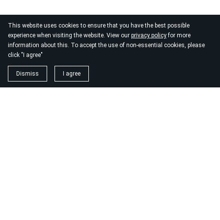
This website uses cookies to ensure that you have the best possible
experience when visiting the website. View our
privacy policy
for more
information about this. To accept the use of non-essential cookies, please
click "I agree"
Dismiss
I agree
1. magnézium biszglicinát
https://www.biomenu.hu/caleido-magnezium-biszglicinat-
kapszula-60-db?
srsltid=AfmBOopM7Wl9o52v8_UthsgVmYwCSKcWfDGnxDsT
2. buono olasz élelmiszer
https://szeptest.com/mellplasztika
3. táplálékkiegészítő