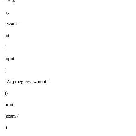
Copy
try
: szam =
int
(
input
(
"Adj meg egy számot: "
))
print
(szam /
0