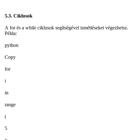
5.3. Ciklusok
A for és a while ciklusok segítségével ismétléseket végezhetsz.
Példa:
python
Copy
for
i
in
range
(
5