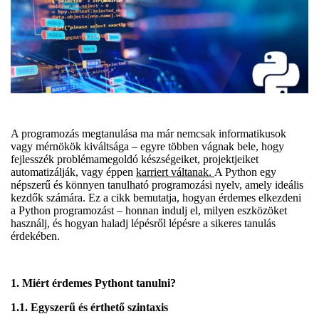
A programozás megtanulása ma már nemcsak informatikusok
vagy mérnökök kiváltsága – egyre többen vágnak bele, hogy
fejlesszék problémamegoldó készségeiket, projektjeiket
automatizálják, vagy éppen
karriert váltanak.
A Python egy
népszerű és könnyen tanulható programozási nyelv, amely ideális
kezdők számára. Ez a cikk bemutatja, hogyan érdemes elkezdeni
a Python programozást – honnan indulj el, milyen eszközöket
használj, és hogyan haladj lépésről lépésre a sikeres tanulás
érdekében.
1. Miért érdemes Pythont tanulni?
1.1. Egyszerű és érthető szintaxis