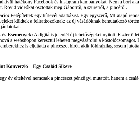
endkívül hatékony Facebook és Instagram kampányokat. Nem a bort aka
yt. Rövid videókat osztottak meg Gáborról, a szüretről, a pincéről.
áció:
Felépítettek egy hírlevél adatbázist. Egy egyszerű, MI-alapú rends
veleket küldtek a feliratkozóknak: az új vásárlóknak bemutatkozó történe
jánlatokat.
k és Események:
A digitális jelenlét új lehetőségeket nyitott. Eszter ötl
ahová a webshopon keresztül lehetett megvásárolni a kóstolócsomagot.
n emberekhez is eljuttatta a pincészet hírét, akik földrajzilag sosem jutot
t Konverzió – Egy Család Sikere
 egy év elteltével nemcsak a pincészet pénzügyi mutatóit, hanem a csalá