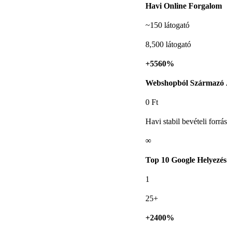
Havi Online Forgalom
~150 látogató
8,500 látogató
+5560%
Webshopból Származó 
0 Ft
Havi stabil bevételi forrás
∞
Top 10 Google Helyezés
1
25+
+2400%