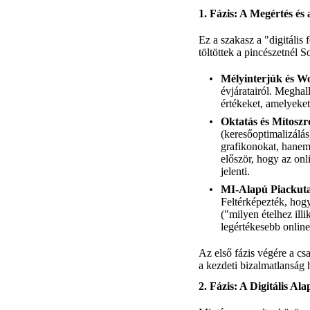
1. Fázis: A Megértés és
Ez a szakasz a "digitális
töltöttek a pincészetnél 
Mélyinterjúk és W
évjáratairól. Meghall
értékeket, amelyeket 
Oktatás és Mítosz
(keresőoptimalizálá
grafikonokat, hanem 
először, hogy az onl
jelenti.
MI-Alapú Piackuta
Feltérképezték, hogy
("milyen ételhez ill
legértékesebb onlin
Az első fázis végére a c
a kezdeti bizalmatlanság 
2. Fázis: A Digitális A