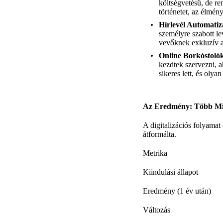
költségvetésű, de r
történetet, az élmén
Hírlevél Automatiz
személyre szabott le
vevőknek exkluzív a
Online Borkóstoló
kezdtek szervezni, 
sikeres lett, és olya
Az Eredmény: Több Min
A digitalizációs folyamat
átformálta.
Metrika
Kiindulási állapot
Eredmény (1 év után)
Változás