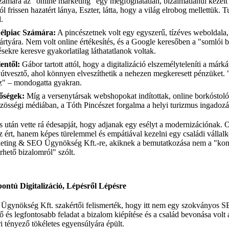
zámára az "online marketing" egy megfoghatatlan, bizalmatlanul kezelt
frissen hazatért lánya, Eszter, látta, hogy a világ elrobog mellettük. T
l.
Célpiac Számára:
A pincészetnek volt egy egyszerű, tízéves weboldala,
ártyára. Nem volt online értékesítés, és a Google keresőben a "somlói 
sekre keresve gyakorlatilag láthatatlanok voltak.
entől:
Gábor tartott attól, hogy a digitalizáció elszemélyteleníti a márk
útvesztő, ahol könnyen elveszíthetik a nehezen megkeresett pénzüket. 
z" – mondogatta gyakran.
tőségek:
Míg a versenytársak webshopokat indítottak, online borkóstolók
össégi médiában, a Tóth Pincészet forgalma a helyi turizmus ingadozás
után vette rá édesapját, hogy adjanak egy esélyt a modernizációnak. Ol
 ért, hanem képes türelemmel és empátiával kezelni egy családi vállalk
rketing & SEO Ügynökség Kft.-re, akiknek a bemutatkozása nem a "kon
rhető bizalomról" szólt.
ontú Digitalizáció, Lépésről Lépésre
gynökség Kft. szakértői felismerték, hogy itt nem egy szokványos SE
ő és legfontosabb feladat a bizalom kiépítése és a család bevonása volt 
i tényező tökéletes egyensúlyára épült.