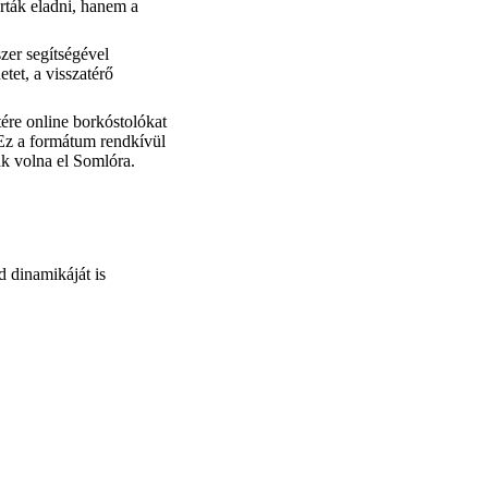
rták eladni, hanem a
zer segítségével
tet, a visszatérő
etére online borkóstolókat
 Ez a formátum rendkívül
tak volna el Somlóra.
d dinamikáját is