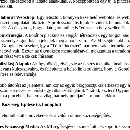
zió, elkezdődött a látható átalakulás. A középpontban egy új, a pincész
sa állt.
álóbarát Webshop:
Egy letisztult, könnyen kezelhető weboldal és web
észet hangulatát tükrözte. A professzionális fotók és videók bemutatt
cét. A cél az volt, hogy a látogató online is "érezze" a hely szellemét.
omstratégia:
A korábbi piackutatás alapján létrehoztak egy blogot, ahol 
személyes gondolatai jelentek meg a borászatról. Az MI segített abban
 a Google keresésekre, így a "Tóth Pincészet" már nemcsak a termékeiv
thatóvá vált. Eszter, az ügynökség mentorálásával, megtanulta a tartalo
an részt vett a cikkek írásában.
izálás) Alapok:
Az ügynökség elvégezte az összes technikai beállítást,
leváns kulcsszavakra, és felépítette a belső linkstruktúrát, hogy a Goog
ítése és relevanciája.
b áttörést az jelentette, amikor az egyik blogposztjukra érkezett egy 
zönte a részletes leírást egy ritka szőlőfajtáról. "Látod, Eszter? Ugya
m a pincében, hanem a világ bármely pontján" – mondta ekkor.
a Közösség Építése (6. hónaptól)
n elindulhatott a növekedés és a valódi online közösségépítés.
 és Közösségi Média:
Az MI segítségével azonosított célcsoportok szám