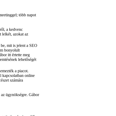
meetinggel; több napot
éről, a kedvenc
 lelkét, azokat az
e, mit is jelent a SEO
em bonyolult
bor itt értette meg
remtésének lehetőségét
lemezték a piacot.
l kapcsolatban online
ncészet számára
tt az ügynökségre. Gábor