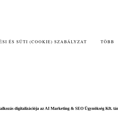
SI ÉS SÜTI (COOKIE) SZABÁLYZAT
TÖBB
lalkozás digitalizációja az AI Marketing & SEO Ügynökség Kft. t