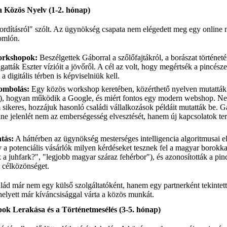
 a Közös Nyelv (1-2. hónap)
 fordításról" szólt. Az ügynökség csapata nem elégedett meg egy online 
Somlón.
orkshopok:
Beszélgettek Gáborral a szőlőfajtákról, a borászat történet
gatták Eszter vízióit a jövőről. A cél az volt, hogy megértsék a pincészet
a digitális térben is képviselniük kell.
rombolás:
Egy közös workshop keretében, közérthető nyelven mutatták b
s), hogyan működik a Google, és miért fontos egy modern webshop. N
sikeres, hozzájuk hasonló családi vállalkozások példáit mutatták be. Gá
ine jelenlét nem az emberségesség elvesztését, hanem új kapcsolatok te
tás:
A háttérben az ügynökség mesterséges intelligencia algoritmusai e
 a potenciális vásárlók milyen kérdéseket tesznek fel a magyar borokka
ik a juhfark?", "legjobb magyar száraz fehérbor"), és azonosították a pi
e célközönséget.
salád már nem egy külső szolgáltatóként, hanem egy partnerként tekinte
helyett már kíváncsisággal várta a közös munkát.
lapok Lerakása és a Történetmesélés (3-5. hónap)