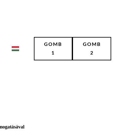
GOMB
GOMB
1
2
ámogatásával