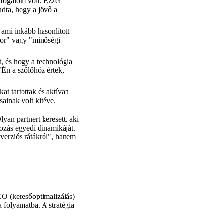
 fogalom volt. Ezzel
udta, hogy a jövő a
 ami inkább hasonlított
bor" vagy "minőségi
át, és hogy a technológia
"Én a szőlőhöz értek,
at tartottak és aktívan
ainak volt kitéve.
yan partnert keresett, aki
ozás egyedi dinamikáját.
verziós rátákról", hanem
O (keresőoptimalizálás)
a folyamatba. A stratégia