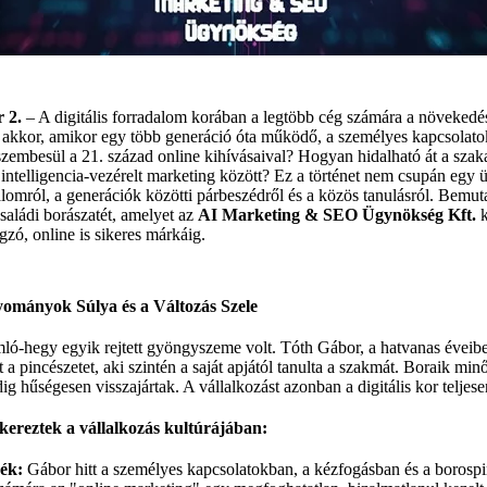
 2.
– A digitális forradalom korában a legtöbb cég számára a növekedés
k akkor, amikor egy több generáció óta működő, a személyes kapcsolat
 szembesül a 21. század online kihívásaival? Hogyan hidalható át a sza
intelligencia-vezérelt marketing között? Ez a történet nem csupán egy ü
alomról, a generációk közötti párbeszédről és a közös tanulásról. Bemut
családi borászatét, amelyet az
AI Marketing & SEO Ügynökség Kft.
k
gzó, online is sikeres márkáig.
ományok Súlya és a Változás Szele
ó-hegy egyik rejtett gyöngyszeme volt. Tóth Gábor, a hatvanas éveiben
t a pincészetet, aki szintén a saját apjától tanulta a szakmát. Boraik mi
g hűségesen visszajártak. A vállalkozást azonban a digitális kor teljese
kereztek a vállalkozás kultúrájában:
ék:
Gábor hitt a személyes kapcsolatokban, a kézfogásban és a borospi