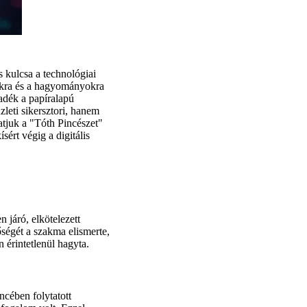
 kulcsa a technológiai
okra és a hagyományokra
kadék a papíralapú
zleti sikersztori, hanem
atjuk a "Tóth Pincészet"
ísért végig a digitális
 járó, elkötelezett
nőségét a szakma elismerte,
n érintetlenül hagyta.
ncében folytatott