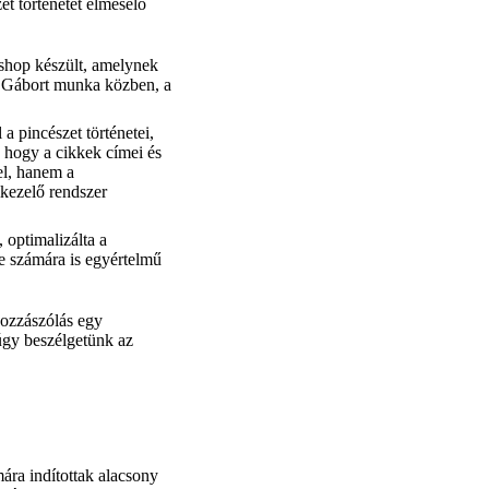
et történetét elmesélő
shop készült, amelynek
ák Gábort munka közben, a
a pincészet történetei,
, hogy a cikkek címei és
el, hanem a
mkezelő rendszer
 optimalizálta a
le számára is egyértelmű
hozzászólás egy
núgy beszélgetünk az
ára indítottak alacsony