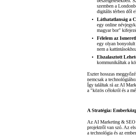
beszélgetésekben. S
szemben a Londonból 
digitális térben dől e
Láthatatlanság a 
egy online névjegyk
magyar bor" kifejezé
Félelem az Ismeretl
egy olyan bonyolult 
nem a kattintásokho
Elszalasztott Lehe
kommunikáltak a köz
Eszter hosszas meggyőzés 
nemcsak a technológiához
Így találtak rá az AI Ma
a "közös célokról és a mé
A Stratégia: Emberközp
Az AI Marketing & SEO Ü
projektről van szó. Az els
a technológia és az ember