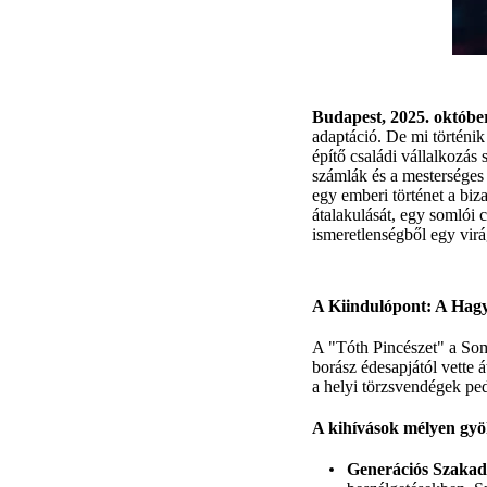
Budapest, 2025. október
adaptáció. De mi történi
építő családi vállalkozás
számlák és a mesterséges 
egy emberi történet a biz
átalakulását, egy somlói 
ismeretlenségből egy virá
A Kiindulópont: A Hagy
A "Tóth Pincészet" a Soml
borász édesapjától vette á
a helyi törzsvendégek pedi
A kihívások mélyen gyö
Generációs Szakad