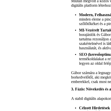
Miután megvolt a közös ví
digitális platform létrehozá
Modern, Felhaszn
minden eleme a pinc
szőlőtőkéket és a pin
MI-Vezérelt Tartal
borajánlók és Gábor 
tartalma rezonáljon
szakértelmével is lá
használatát, és aktív
SEO (keresőoptimal
termékoldalakat a re
legyen az oldal felép
Gábor számára a legnagyob
borkedvelőtől, aki megkös
emberekkel, csak most ne
3. Fázis: Növekedés és 
A stabil digitális alapoko
Célzott Hirdetések