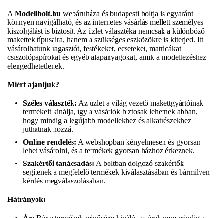
A
Modellbolt.hu
webáruháza és budapesti boltja is egyaránt
könnyen navigálható, és az internetes vásárlás mellett személyes
kiszolgálást is biztosít. Az üzlet választéka nemcsak a különböző
makettek típusaira, hanem a szükséges eszközökre is kiterjed. Itt
vásárolhatunk ragasztót, festékeket, ecseteket, matricákat,
csiszolópapírokat és egyéb alapanyagokat, amik a modellezéshez
elengedhetetlenek.
Miért ajánljuk?
Széles választék:
Az üzlet a világ vezető makettgyártóinak
termékeit kínálja, így a vásárlók biztosak lehetnek abban,
hogy mindig a legújabb modellekhez és alkatrészekhez
juthatnak hozzá.
Online rendelés:
A webshopban kényelmesen és gyorsan
lehet vásárolni, és a termékek gyorsan házhoz érkeznek.
Szakértői tanácsadás:
A boltban dolgozó szakértők
segítenek a megfelelő termékek kiválasztásában és bármilyen
kérdés megválaszolásában.
Hátrányok:
Ár:
Bár a termékek minősége kiváló, az árak nem mindig a