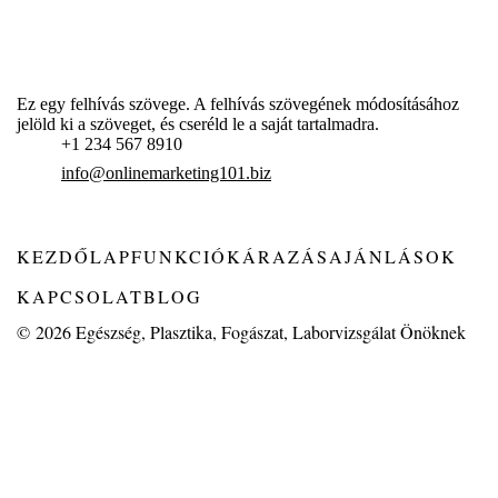
Ez egy felhívás szövege. A felhívás szövegének módosításához
jelöld ki a szöveget, és cseréld le a saját tartalmadra.
+1 234 567 8910
info@onlinemarketing101.biz
KEZDŐLAP
FUNKCIÓK
ÁRAZÁS
AJÁNLÁSOK
KAPCSOLAT
BLOG
© 2026
Egészség, Plasztika, Fogászat, Laborvizsgálat Önöknek