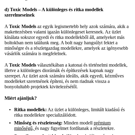
d) Toxic Models – A különleges és ritka modellek
szerelmeseinek
A
Toxic Models
az egyik legismertebb hely azok számára, akik a
makettezésben valami igazán különlegeset keresnek. Az üzlet
kínálata sokszor egyedi és ritka modellekből áll, amelyeket más
boltokban nem találunk meg. A bolt nagy hangsúlyt fektet a
minőségre és a részletgazdag modellekre, amelyek az igényesebb
vásárlók számára is megfelelnek.
A
Toxic Models
választékában a katonai és történelmi modellek,
illetve a különleges diorámák és építkezések kapnak nagy
szerepet. Az üzlet azok számára ideális, akik egyedi, kézműves
modelleket szeretnének építeni, és nem riadnak vissza a
bonyolultabb projektek kivitelezésétől.
Miért ajánljuk?
Ritka modellek:
Az üzlet a különleges, limitált kiadású és
ritka modellekre specializálódott.
Minőség és részletesség:
Minden modell
prémium
minőségű,
és nagy figyelmet fordítanak a részletekre.