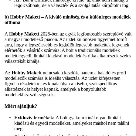
legolcsóbbak, de a választék és a szolgáltatás kárpótolni fog.
b) Hobby Makett – A kiváló minőség és a különleges modellek
otthona
A
Hobby Makett
2025-ben az egyik legfontosabb szereplővé vált
a magyar modellező piacon. Az üzlet különösen figyelmet fordít
arra, hogy a legszélesebb és legkülönlegesebb makettek legyenek
elérhetők a vásárlók számára. A bolt a tradicionális modellek
mellett egyedi, limitált kiadású modellek és ritka alkatrészek széles
választékát kínálja.
Az
Hobby Makett
nemcsak a kezdők, hanem a haladó és profi
modellezők számára is ideális választás. Az üzlet kifejezetten
figyel a részletekre, és kínálatában a kisebb, szakspecifikus
alkatrészek is helyet kapnak, amelyek a bonyolultabb
modellekhez szükségesek.
Miért ajánljuk?
Exkluzív termékek:
A bolt gyakran kínál olyan limitált
kiadású és egyedi modelleket, amelyeket máshol nem találni
meg.