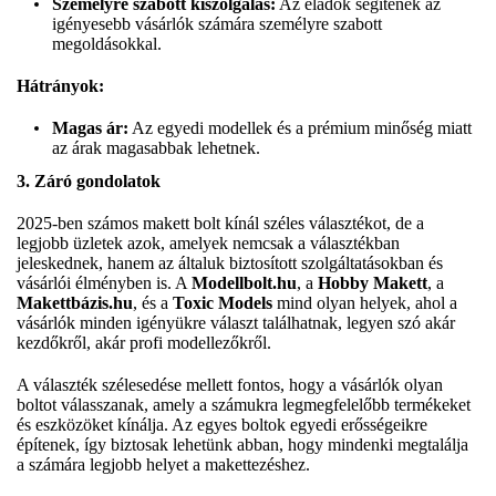
Személyre szabott kiszolgálás:
Az eladók segítenek az
igényesebb vásárlók számára személyre szabott
megoldásokkal.
Hátrányok:
Magas ár:
Az egyedi modellek és a prémium minőség miatt
az árak magasabbak lehetnek.
3. Záró gondolatok
2025-ben számos makett bolt kínál széles választékot, de a
legjobb üzletek azok, amelyek nemcsak a választékban
jeleskednek, hanem az általuk biztosított szolgáltatásokban és
vásárlói élményben is. A
Modellbolt.hu
, a
Hobby Makett
, a
Makettbázis.hu
, és a
Toxic Models
mind olyan helyek, ahol a
vásárlók minden igényükre választ találhatnak, legyen szó akár
kezdőkről, akár profi modellezőkről.
A választék szélesedése mellett fontos, hogy a vásárlók olyan
boltot válasszanak, amely a számukra legmegfelelőbb termékeket
és eszközöket kínálja. Az egyes boltok egyedi erősségeikre
építenek, így biztosak lehetünk abban, hogy mindenki megtalálja
a számára legjobb helyet a makettezéshez.