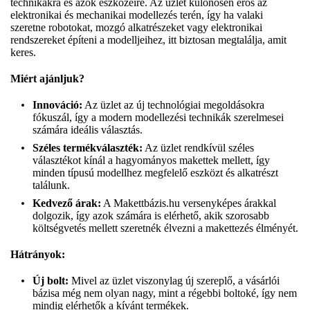
technikákra és azok eszközeire. Az üzlet különösen erős az
elektronikai és mechanikai modellezés terén, így ha valaki
szeretne robotokat, mozgó alkatrészeket vagy elektronikai
rendszereket építeni a modelljeihez, itt biztosan megtalálja, amit
keres.
Miért ajánljuk?
Innováció:
Az üzlet az új technológiai megoldásokra
fókuszál, így a modern modellezési technikák szerelmesei
számára ideális választás.
Széles termékválaszték:
Az üzlet rendkívül széles
választékot kínál a hagyományos makettek mellett, így
minden típusú modellhez megfelelő eszközt és alkatrészt
találunk.
Kedvező árak:
A Makettbázis.hu versenyképes árakkal
dolgozik, így azok számára is elérhető, akik szorosabb
költségvetés mellett szeretnék élvezni a makettezés élményét.
Hátrányok:
Új bolt:
Mivel az üzlet viszonylag új szereplő, a vásárlói
bázisa még nem olyan nagy, mint a régebbi boltoké, így nem
mindig elérhetők a kívánt termékek.