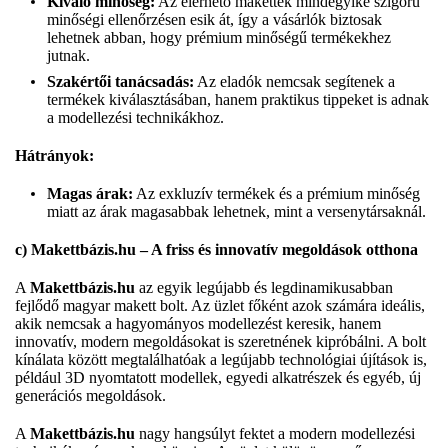
Kiváló minőség:
Az elérhető makettek mindegyike szigorú
minőségi ellenőrzésen esik át, így a vásárlók biztosak
lehetnek abban, hogy prémium minőségű termékekhez
jutnak.
Szakértői tanácsadás:
Az eladók nemcsak segítenek a
termékek kiválasztásában, hanem praktikus tippeket is adnak
a modellezési technikákhoz.
Hátrányok:
Magas árak:
Az exkluzív termékek és a prémium minőség
miatt az árak magasabbak lehetnek, mint a versenytársaknál.
c) Makettbázis.hu – A friss és innovatív megoldások otthona
A
Makettbázis.hu
az egyik legújabb és legdinamikusabban
fejlődő magyar makett bolt. Az üzlet főként azok számára ideális,
akik nemcsak a hagyományos modellezést keresik, hanem
innovatív, modern megoldásokat is szeretnének kipróbálni. A bolt
kínálata között megtalálhatóak a legújabb technológiai újítások is,
például 3D nyomtatott modellek, egyedi alkatrészek és egyéb, új
generációs megoldások.
A
Makettbázis.hu
nagy hangsúlyt fektet a modern modellezési