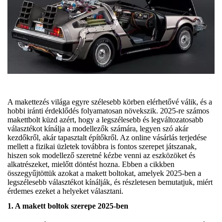
A makettezés világa egyre szélesebb körben elérhetővé válik, és a
hobbi iránti érdeklődés folyamatosan növekszik. 2025-re számos
makettbolt küzd azért, hogy a legszélesebb és legváltozatosabb
választékot kínálja a modellezők számára, legyen szó akár
kezdőkről, akár tapasztalt építőkről. Az online vásárlás terjedése
mellett a fizikai üzletek továbbra is fontos szerepet játszanak,
hiszen sok modellező szeretné kézbe venni az eszközöket és
alkatrészeket, mielőtt döntést hozna. Ebben a cikkben
összegyűjtöttük azokat a makett boltokat, amelyek 2025-ben a
legszélesebb választékot kínálják, és részletesen bemutatjuk, miért
érdemes ezeket a helyeket választani.
1. A makett boltok szerepe 2025-ben