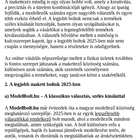
A makettezés mindig is egy olyan hobbi volt, amely a kreativitás,
a precizitás és a türelem kombinációját igényli. Ahogy az iparág
fejlődik, a modellezők számára egyre nagyobb választék és egyre
több eszköz érhető el. A legjobb boltok nemcsak a termékek
széles kínálatát biztosítják, hanem olyan szolgáltatásokat is,
amelyek segítik a vásárlókat a legmegfelelőbb termékek
kiválasztásában. A választék bővülése mellett a minőség is
kulcsszerepet kapott, így a legjobb boltok 2025-ben már nem
csupán a mennyiségre, hanem a részletekre is odafigyelnek.
Az online vásárlás népszerűsége mellett a fizikai üzletek továbbra
is fontos szerepet játszanak a makettező közösség számára,
különösen azok számára, akik szeretnék személyesen
megvizsgálni a termékeket, vagy tanácsot kérni a szakértőktől.
2. A legjobb makett boltok 2025-ben
a) Modellbolt.hu – A klasszikus választás, széles kínálattal
A
Modellbolt.hu
már évtizedek óta a magyar modellező közösség
meghatározó szereplője. 2025-ben is az egyik
legszélesebb
választékkal rendelkező
bolt maradt, ahol a modellezők mindent
megtalálnak, amire szükségük van. A bolt különösen erős a
repülőgépek, hajók és katonai járművek modellezése terén, de
autók, vonatok és diorámák is megtalálhatóak az árukészletükben.