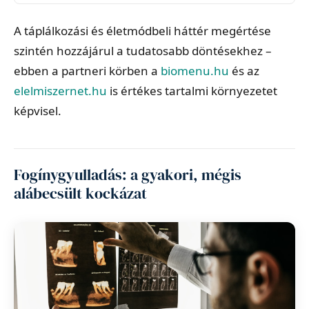
A táplálkozási és életmódbeli háttér megértése
szintén hozzájárul a tudatosabb döntésekhez –
ebben a partneri körben a
biomenu.hu
és az
elelmiszernet.hu
is értékes tartalmi környezetet
képvisel.
Fogínygyulladás: a gyakori, mégis
alábecsült kockázat