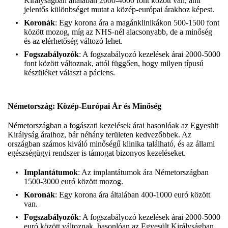
Királyságban általában 2000-4000 font között van, ami
jelentős különbséget mutat a közép-európai árakhoz képest.
Koronák
: Egy korona ára a magánklinikákon 500-1500 font
között mozog, míg az NHS-nél alacsonyabb, de a minőség
és az elérhetőség változó lehet.
Fogszabályozók
: A fogszabályozó kezelések árai 2000-5000
font között változnak, attól függően, hogy milyen típusú
készüléket választ a páciens.
Németország: Közép-Európai Ár és Minőség
Németországban a fogászati kezelések árai hasonlóak az Egyesült
Királyság áraihoz, bár néhány területen kedvezőbbek. Az
országban számos kiváló minőségű klinika található, és az állami
egészségügyi rendszer is támogat bizonyos kezeléseket.
Implantátumok
: Az implantátumok ára Németországban
1500-3000 euró között mozog.
Koronák
: Egy korona ára általában 400-1000 euró között
van.
Fogszabályozók
: A fogszabályozó kezelések árai 2000-5000
euró között változnak, hasonlóan az Egyesült Királyságban