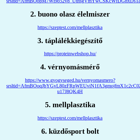
srsltid=AfmBOopM7Wl9o52v8_UthsgVmYwCSKcWfDGnxDsT
2. buono olasz élelmiszer
https://szeptest.com/mellplasztika
3. táplálékkiegészítő
https://proteinwebshop.hu/
4. vérnyomásmérő
https://www.gyogyseged.hu/vernyomasmero?
srsltid=AfmBOoqJbYGvL80zFRpWEUviN1fA3gmojfmX1c2cC0Z
u17J8QK4H
5. mellplasztika
https://szeptest.com/mellplasztika
6. küzdősport bolt