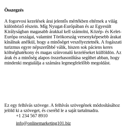
Összegzés
A fogorvosi kezelések árai jelentős mértékben eltérnek a világ
különböző részein. Míg Nyugat-Európában és az Egyesült
Királyságban magasabb árakkal kell számolni, Közép- és Kelet-
Európa országai, valamint Törökország versenyképesebb árakat
kínálnak anélkül, hogy a minőséget veszélyeztetnék. A fogászati
turizmus egyre népszerűbbé válik, hiszen sok páciens keres
költséghatékony és magas színvonalú kezeléseket külföldön. Az
árak és a minőség alapos összehasonlítása segíthet abban, hogy
mindenki megtalálja a számára legmegfelelőbb megoldást.
Ez egy felhívás szövege. A felhívás szövegének módosításához
jelöld ki a szöveget, és cseréld le a saját tartalmadra.
+1 234 567 8910
info@onlinemarketing101.biz