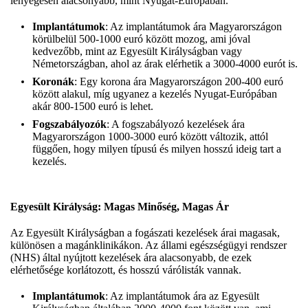
lényegesen alacsonyabb, mint Nyugat-Európában.
Implantátumok
: Az implantátumok ára Magyarországon
körülbelül 500-1000 euró között mozog, ami jóval
kedvezőbb, mint az Egyesült Királyságban vagy
Németországban, ahol az árak elérhetik a 3000-4000 eurót is.
Koronák
: Egy korona ára Magyarországon 200-400 euró
között alakul, míg ugyanez a kezelés Nyugat-Európában
akár 800-1500 euró is lehet.
Fogszabályozók
: A fogszabályozó kezelések ára
Magyarországon 1000-3000 euró között változik, attól
függően, hogy milyen típusú és milyen hosszú ideig tart a
kezelés.
Egyesült Királyság: Magas Minőség, Magas Ár
Az Egyesült Királyságban a fogászati kezelések árai magasak,
különösen a magánklinikákon. Az állami egészségügyi rendszer
(NHS) által nyújtott kezelések ára alacsonyabb, de ezek
elérhetősége korlátozott, és hosszú várólisták vannak.
Implantátumok
: Az implantátumok ára az Egyesült