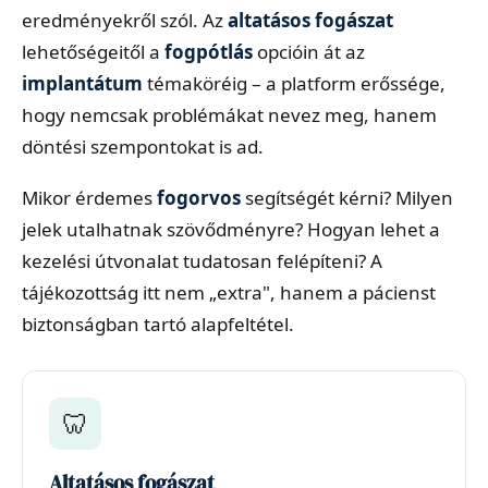
eredményekről szól. Az
altatásos fogászat
lehetőségeitől a
fogpótlás
opcióin át az
implantátum
témaköréig – a platform erőssége,
hogy nemcsak problémákat nevez meg, hanem
döntési szempontokat is ad.
Mikor érdemes
fogorvos
segítségét kérni? Milyen
jelek utalhatnak szövődményre? Hogyan lehet a
kezelési útvonalat tudatosan felépíteni? A
tájékozottság itt nem „extra", hanem a pácienst
biztonságban tartó alapfeltétel.
🦷
Altatásos fogászat