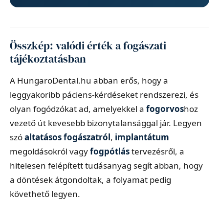
Összkép: valódi érték a fogászati
tájékoztatásban
A HungaroDental.hu abban erős, hogy a
leggyakoribb páciens-kérdéseket rendszerezi, és
olyan fogódzókat ad, amelyekkel a
fogorvos
hoz
vezető út kevesebb bizonytalansággal jár. Legyen
szó
altatásos fogászatról
,
implantátum
megoldásokról vagy
fogpótlás
tervezésről, a
hitelesen felépített tudásanyag segít abban, hogy
a döntések átgondoltak, a folyamat pedig
követhető legyen.