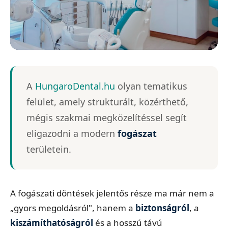
MINŐSÉGI FOGÁSZAT
A
HungaroDental.hu
olyan tematikus
HungaroDental.hu
felület, amely strukturált, közérthető,
Páciensközpontú megoldások • Altatásos
mégis szakmai megközelítéssel segít
fogászat • Implantátum
eligazodni a modern
fogászat
területein.
A fogászati döntések jelentős része ma már nem a
„gyors megoldásról", hanem a
biztonságról
, a
kiszámíthatóságról
és a hosszú távú