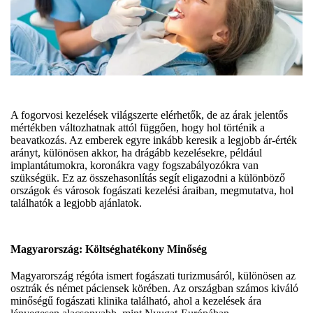
A fogorvosi kezelések világszerte elérhetők, de az árak jelentős
mértékben változhatnak attól függően, hogy hol történik a
beavatkozás. Az emberek egyre inkább keresik a legjobb ár-érték
arányt, különösen akkor, ha drágább kezelésekre, például
implantátumokra, koronákra vagy fogszabályozókra van
szükségük. Ez az összehasonlítás segít eligazodni a különböző
országok és városok fogászati kezelési áraiban, megmutatva, hol
találhatók a legjobb ajánlatok.
Magyarország: Költséghatékony Minőség
Magyarország régóta ismert fogászati turizmusáról, különösen az
osztrák és német páciensek körében. Az országban számos kiváló
minőségű fogászati klinika található, ahol a kezelések ára