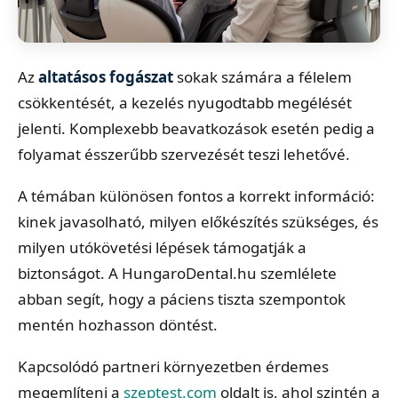
Az
altatásos fogászat
sokak számára a félelem
csökkentését, a kezelés nyugodtabb megélését
jelenti. Komplexebb beavatkozások esetén pedig a
folyamat ésszerűbb szervezését teszi lehetővé.
A témában különösen fontos a korrekt információ:
kinek javasolható, milyen előkészítés szükséges, és
milyen utókövetési lépések támogatják a
biztonságot. A HungaroDental.hu szemlélete
abban segít, hogy a páciens tiszta szempontok
mentén hozhasson döntést.
Kapcsolódó partneri környezetben érdemes
megemlíteni a
szeptest.com
oldalt is, ahol szintén a