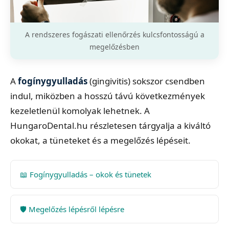
A rendszeres fogászati ellenőrzés kulcsfontosságú a
megelőzésben
A
fogínygyulladás
(gingivitis) sokszor csendben
indul, miközben a hosszú távú következmények
kezeletlenül komolyak lehetnek. A
HungaroDental.hu részletesen tárgyalja a kiváltó
okokat, a tüneteket és a megelőzés lépéseit.
📖 Fogínygyulladás – okok és tünetek
🛡️ Megelőzés lépésről lépésre