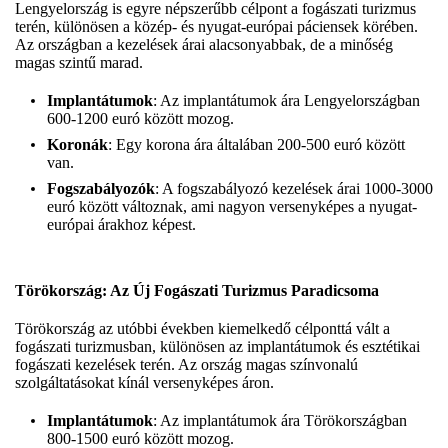
Lengyelország is egyre népszerűbb célpont a fogászati turizmus
terén, különösen a közép- és nyugat-európai páciensek körében.
Az országban a kezelések árai alacsonyabbak, de a minőség
magas szintű marad.
Implantátumok
: Az implantátumok ára Lengyelországban
600-1200 euró között mozog.
Koronák
: Egy korona ára általában 200-500 euró között
van.
Fogszabályozók
: A fogszabályozó kezelések árai 1000-3000
euró között változnak, ami nagyon versenyképes a nyugat-
európai árakhoz képest.
Törökország: Az Új Fogászati Turizmus Paradicsoma
Törökország az utóbbi években kiemelkedő célponttá vált a
fogászati turizmusban, különösen az implantátumok és esztétikai
fogászati kezelések terén. Az ország magas színvonalú
szolgáltatásokat kínál versenyképes áron.
Implantátumok
: Az implantátumok ára Törökországban
800-1500 euró között mozog.