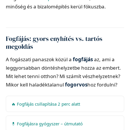
minőség és a bizalomépítés kerül fókuszba.
Fogfájás: gyors enyhítés vs. tartós
megoldás
A fogászati panaszok közül a
fogfájás
az, ami a
leggyorsabban döntéshelyzetbe hozza az embert.
Mit lehet tenni otthon? Mi számít vészhelyzetnek?
Mikor kell haladéktalanul
fogorvos
hoz fordulni?
🔥 Fogfájás csillapítása 2 perc alatt
💊 Fogfájásra gyógyszer – útmutató