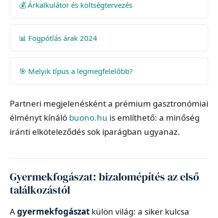
💰 Árkalkulátor és költségtervezés
📊 Fogpótlás árak 2024
🎯 Melyik típus a legmegfelelőbb?
Partneri megjelenésként a prémium gasztronómiai
élményt kínáló
buono.hu
is említhető: a minőség
iránti elköteleződés sok iparágban ugyanaz.
Gyermekfogászat: bizalomépítés az első
találkozástól
A
gyermekfogászat
külön világ: a siker kulcsa