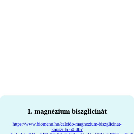
1. magnézium biszglicinát
https://www.biomenu.hu/caleido-magnezium-biszglicinat-
kapszula-60-db?