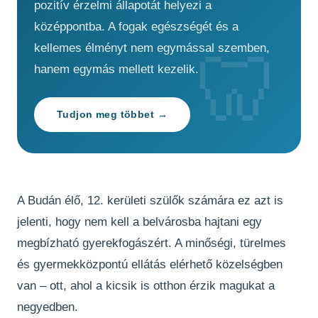
pozitív érzelmi állapotát helyezi a
középpontba. A fogak egészségét és a
kellemes élményt nem egymással szemben,
hanem egymás mellett kezelik.
Tudjon meg többet →
A Budán élő, 12. kerületi szülők számára ez azt is
jelenti, hogy nem kell a belvárosba hajtani egy
megbízható gyerekfogászért. A minőségi, türelmes
és gyermekközpontú ellátás elérhető közelségben
van – ott, ahol a kicsik is otthon érzik magukat a
negyedben.