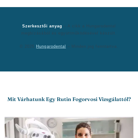
Szerkesztői anyag
– A cikk a Hungarodental
megbízásából és együttműködésével készült.
© 2025
Hungarodental
– Minden jog fenntartva.
Mit Várhatunk Egy Rutin Fogorvosi Vizsgálattól?