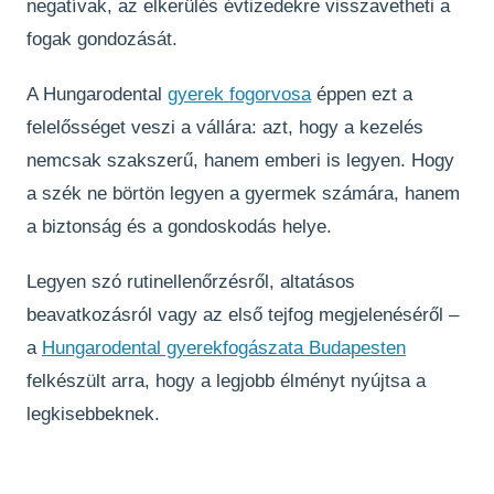
negatívak, az elkerülés évtizedekre visszavetheti a
fogak gondozását.
A Hungarodental
gyerek fogorvosa
éppen ezt a
felelősséget veszi a vállára: azt, hogy a kezelés
nemcsak szakszerű, hanem emberi is legyen. Hogy
a szék ne börtön legyen a gyermek számára, hanem
a biztonság és a gondoskodás helye.
Legyen szó rutinellenőrzésről, altatásos
beavatkozásról vagy az első tejfog megjelenéséről –
a
Hungarodental gyerekfogászata Budapesten
felkészült arra, hogy a legjobb élményt nyújtsa a
legkisebbeknek.