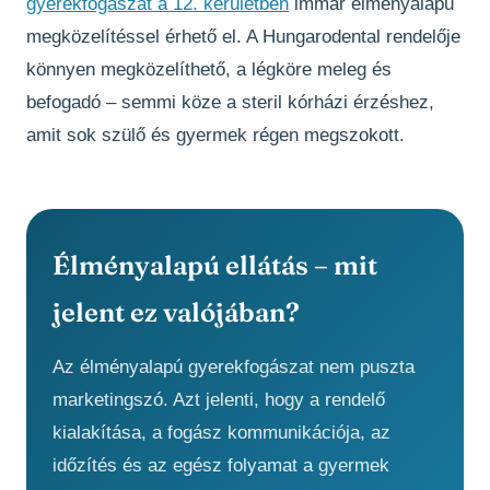
gyerekfogászat a 12. kerületben
immár élményalapú
megközelítéssel érhető el. A Hungarodental rendelője
könnyen megközelíthető, a légköre meleg és
befogadó – semmi köze a steril kórházi érzéshez,
amit sok szülő és gyermek régen megszokott.
Élményalapú ellátás – mit
jelent ez valójában?
Az élményalapú gyerekfogászat nem puszta
marketingszó. Azt jelenti, hogy a rendelő
kialakítása, a fogász kommunikációja, az
időzítés és az egész folyamat a gyermek