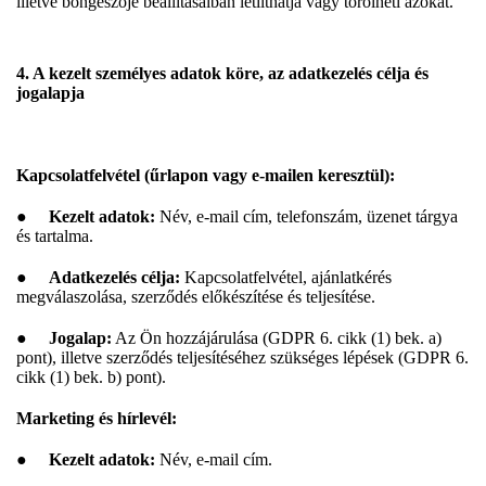
illetve böngészője beállításaiban letilthatja vagy törölheti azokat.
4. A kezelt személyes adatok köre, az adatkezelés célja és
jogalapja
Kapcsolatfelvétel (űrlapon vagy e-mailen keresztül):
●
Kezelt adatok:
Név, e-mail cím, telefonszám, üzenet tárgya
és tartalma.
●
Adatkezelés célja:
Kapcsolatfelvétel, ajánlatkérés
megválaszolása, szerződés előkészítése és teljesítése.
●
Jogalap:
Az Ön hozzájárulása (GDPR 6. cikk (1) bek. a)
pont), illetve szerződés teljesítéséhez szükséges lépések (GDPR 6.
cikk (1) bek. b) pont).
Marketing és hírlevél:
●
Kezelt adatok:
Név, e-mail cím.