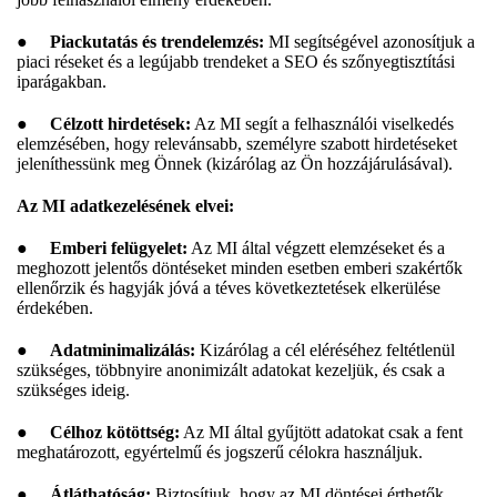
●
Piackutatás és trendelemzés:
MI segítségével azonosítjuk a
piaci réseket és a legújabb trendeket a SEO és szőnyegtisztítási
iparágakban.
●
Célzott hirdetések:
Az MI segít a felhasználói viselkedés
elemzésében, hogy relevánsabb, személyre szabott hirdetéseket
jeleníthessünk meg Önnek (kizárólag az Ön hozzájárulásával).
Az MI adatkezelésének elvei:
●
Emberi felügyelet:
Az MI által végzett elemzéseket és a
meghozott jelentős döntéseket minden esetben emberi szakértők
ellenőrzik és hagyják jóvá a téves következtetések elkerülése
érdekében.
●
Adatminimalizálás:
Kizárólag a cél eléréséhez feltétlenül
szükséges, többnyire anonimizált adatokat kezeljük, és csak a
szükséges ideig.
●
Célhoz kötöttség:
Az MI által gyűjtött adatokat csak a fent
meghatározott, egyértelmű és jogszerű célokra használjuk.
●
Átláthatóság:
Biztosítjuk, hogy az MI döntései érthetők