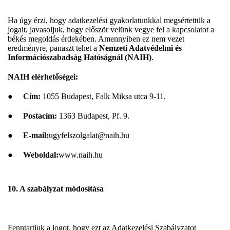
Ha úgy érzi, hogy adatkezelési gyakorlatunkkal megsértettük a
jogait, javasoljuk, hogy először velünk vegye fel a kapcsolatot a
békés megoldás érdekében. Amennyiben ez nem vezet
eredményre, panaszt tehet a
Nemzeti Adatvédelmi és
Információszabadság Hatóságnál (NAIH)
.
NAIH elérhetőségei:
●
Cím:
1055 Budapest, Falk Miksa utca 9-11.
●
Postacím:
1363 Budapest, Pf. 9.
●
E-mail:
ugyfelszolgalat@naih.hu
●
Weboldal:
www.naih.hu
10. A szabályzat módosítása
Fenntartjuk a jogot, hogy ezt az Adatkezelési Szabályzatot