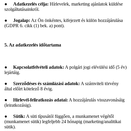
●
Adatkezelés célja:
Hírlevelek, marketing ajánlatok küldése
szolgáltatásainkról.
●
Jogalap:
Az Ön önkéntes, kifejezett és külön hozzájárulása
(GDPR 6. cikk (1) bek. a) pont).
5. Az adatkezelés időtartama
●
Kapcsolatfelvételi adatok:
A polgári jogi elévülési idő (5 év)
lejártáig.
●
Szerződéses és számlázási adatok:
A számviteli törvény
által előírt kötelező 8 évig.
●
Hírlevél-feliratkozás adatai:
A hozzájárulás visszavonásáig
(leiratkozásig).
●
Sütik:
A süti típusától függően, a munkamenet végétől
(munkamenet sütik) legfeljebb 24 hónapig (marketing/analitikai
sütik).