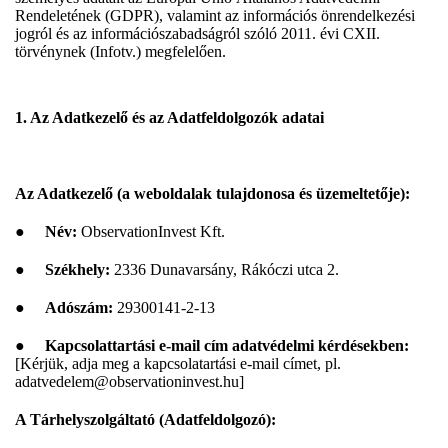
Rendeletének (GDPR), valamint az információs önrendelkezési
jogról és az információszabadságról szóló 2011. évi CXII.
törvénynek (Infotv.) megfelelően.
1. Az Adatkezelő és az Adatfeldolgozók adatai
Az Adatkezelő (a weboldalak tulajdonosa és üzemeltetője):
●
Név:
ObservationInvest Kft.
●
Székhely:
2336 Dunavarsány, Rákóczi utca 2.
●
Adószám:
29300141-2-13
●
Kapcsolattartási e-mail cím adatvédelmi kérdésekben:
[Kérjük, adja meg a kapcsolatartási e-mail címet, pl.
adatvedelem@observationinvest.hu]
A Tárhelyszolgáltató (Adatfeldolgozó):