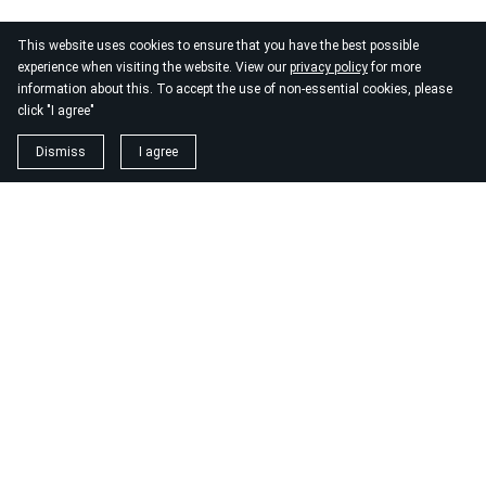
This website uses cookies to ensure that you have the best possible
experience when visiting the website. View our
privacy policy
for more
information about this. To accept the use of non-essential cookies, please
click "I agree"
Dismiss
I agree
1. magnézium biszglicinát
https://www.biomenu.hu/caleido-magnezium-biszglicinat-
kapszula-60-db?
srsltid=AfmBOopM7Wl9o52v8_UthsgVmYwCSKcWfDGnxDsT
2. buono olasz élelmiszer
https://szeptest.com/mellplasztika
3. táplálékkiegészítő