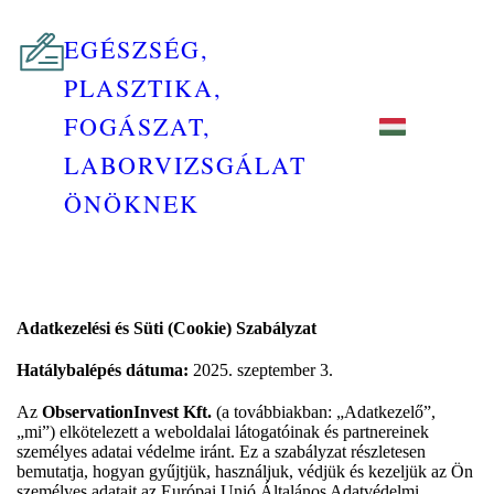
EGÉSZSÉG,
PLASZTIKA,
FOGÁSZAT,
LABORVIZSGÁLAT
ÖNÖKNEK
Adatkezelési és Süti (Cookie) Szabályzat
Hatálybalépés dátuma:
2025. szeptember 3.
Az
ObservationInvest Kft.
(a továbbiakban: „Adatkezelő”,
„mi”) elkötelezett a weboldalai látogatóinak és partnereinek
személyes adatai védelme iránt. Ez a szabályzat részletesen
bemutatja, hogyan gyűjtjük, használjuk, védjük és kezeljük az Ön
személyes adatait az Európai Unió Általános Adatvédelmi