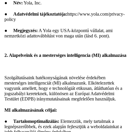
●
Név:
Yola, Inc.
●
Adatvédelmi tájékoztatója:
https://www.yola.com/privacy-
policy
●
Megjegyzés:
A Yola egy USA-központú vállalat, ami
nemzetközi adattovábbítást von maga után (lásd 6. pont).
2. Alapelveink és a mesterséges intelligencia (MI) alkalmazása
Szolgáltatásaink hatékonyságának növelése érdekében
mesterséges intelligenciát (MI) alkalmazunk. Elkötelezettek
vagyunk amellett, hogy e technológiát etikusan, átláthatóan és a
jogszabályi kereteknek, különösen az Európai Adatvédelmi
Testület (EDPB) iránymutatásainak megfelelően használjuk.
MI alkalmazásának céljai:
●
Tartalomoptimalizálás:
Elemezzük, mely tartalmak a
legnépszerűbbek, és ezek alapján fejlesztjük a weboldalainkat a
jobb felhasználói élmény érdekében.