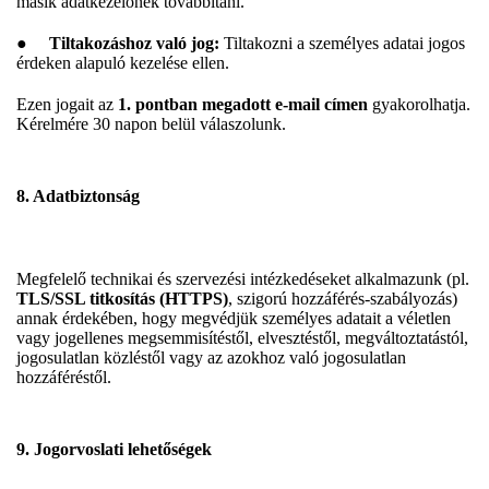
másik adatkezelőnek továbbítani.
●
Tiltakozáshoz való jog:
Tiltakozni a személyes adatai jogos
érdeken alapuló kezelése ellen.
Ezen jogait az
1. pontban megadott e-mail címen
gyakorolhatja.
Kérelmére 30 napon belül válaszolunk.
8. Adatbiztonság
Megfelelő technikai és szervezési intézkedéseket alkalmazunk (pl.
TLS/SSL titkosítás (HTTPS)
, szigorú hozzáférés-szabályozás)
annak érdekében, hogy megvédjük személyes adatait a véletlen
vagy jogellenes megsemmisítéstől, elvesztéstől, megváltoztatástól,
jogosulatlan közléstől vagy az azokhoz való jogosulatlan
hozzáféréstől.
9. Jogorvoslati lehetőségek