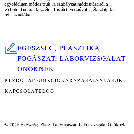
egyoldalúan módosítsuk. A szabályzat módosításairól a
weboldalainkon közzétett frissített verzióval tájékoztatjuk a
felhasználókat.
EGÉSZSÉG, PLASZTIKA,
FOGÁSZAT, LABORVIZSGÁLAT
ÖNÖKNEK
KEZDŐLAP
FUNKCIÓK
ÁRAZÁS
AJÁNLÁSOK
KAPCSOLAT
BLOG
© 2026
Egészség, Plasztika, Fogászat, Laborvizsgálat Önöknek