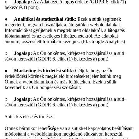
○
Jogalap:
Az Adatkezelő jogos érdeke (GDPR 6. cikk (1)
bekezdés f) pont).
●
Analitikai és statisztikai sütik:
Ezek a sütik segítenek
megérteni, hogyan használják a látogatók a weboldalainkat.
Információkat gyűjtenek a megtekintett oldalakról, a látogatás
időtartamáról és az esetleges hibaüzenetekről. Az adatokat
anonim, összesített formában kezeljük. (Pl. Google Analytics)
○
Jogalap:
Az Ön önkéntes, kifejezett hozzájárulása a süti-
sávon keresztül (GDPR 6. cikk (1) bekezdés a) pont).
●
Marketing és hirdetési sütik:
Céljuk, hogy az Ön
érdeklődési körének megfelelő hirdetéseket jelenítsünk meg
Önnek a weboldalunkon és más felületeken. Ezek a sütik
követhetik az Ön böngészési szokásait.
○
Jogalap:
Az Ön önkéntes, kifejezett hozzájárulása a süti-
sávon keresztül (GDPR 6. cikk (1) bekezdés a) pont).
Sütik kezelése és törlése:
Önnek bármikor lehetősége van a sütikkel kapcsolatos beállításait
módosítani a weboldalunkon megjelenő süti-sávon keresztül,