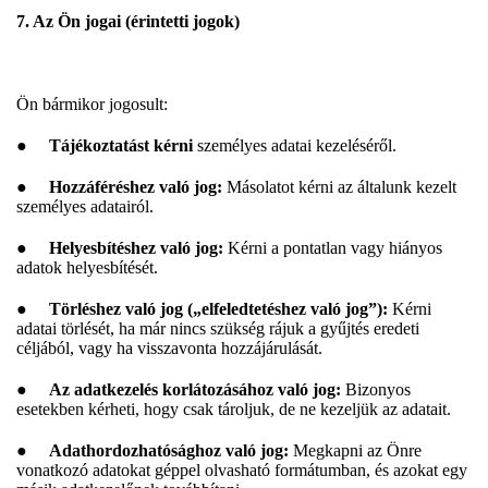
7. Az Ön jogai (érintetti jogok)
Ön bármikor jogosult:
●
Tájékoztatást kérni
személyes adatai kezeléséről.
●
Hozzáféréshez való jog:
Másolatot kérni az általunk kezelt
személyes adatairól.
●
Helyesbítéshez való jog:
Kérni a pontatlan vagy hiányos
adatok helyesbítését.
●
Törléshez való jog („elfeledtetéshez való jog”):
Kérni
adatai törlését, ha már nincs szükség rájuk a gyűjtés eredeti
céljából, vagy ha visszavonta hozzájárulását.
●
Az adatkezelés korlátozásához való jog:
Bizonyos
esetekben kérheti, hogy csak tároljuk, de ne kezeljük az adatait.
●
Adathordozhatósághoz való jog:
Megkapni az Önre
vonatkozó adatokat géppel olvasható formátumban, és azokat egy