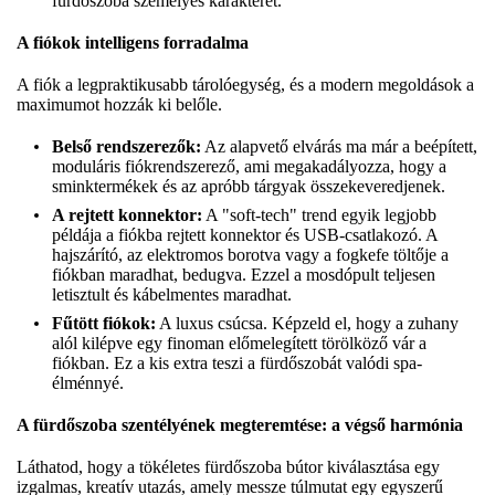
fürdőszoba személyes karakterét.
A fiókok intelligens forradalma
A fiók a legpraktikusabb tárolóegység, és a modern megoldások a
maximumot hozzák ki belőle.
Belső rendszerezők:
Az alapvető elvárás ma már a beépített,
moduláris fiókrendszerező, ami megakadályozza, hogy a
sminktermékek és az apróbb tárgyak összekeveredjenek.
A rejtett konnektor:
A "soft-tech" trend egyik legjobb
példája a fiókba rejtett konnektor és USB-csatlakozó. A
hajszárító, az elektromos borotva vagy a fogkefe töltője a
fiókban maradhat, bedugva. Ezzel a mosdópult teljesen
letisztult és kábelmentes maradhat.
Fűtött fiókok:
A luxus csúcsa. Képzeld el, hogy a zuhany
alól kilépve egy finoman előmelegített törölköző vár a
fiókban. Ez a kis extra teszi a fürdőszobát valódi spa-
élménnyé.
A fürdőszoba szentélyének megteremtése: a végső harmónia
Láthatod, hogy a tökéletes fürdőszoba bútor kiválasztása egy
izgalmas, kreatív utazás, amely messze túlmutat egy egyszerű