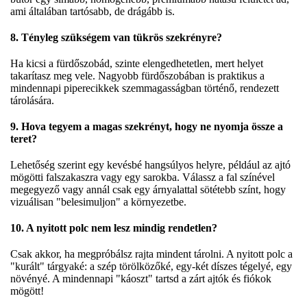
ami általában tartósabb, de drágább is.
8. Tényleg szükségem van tükrös szekrényre?
Ha kicsi a fürdőszobád, szinte elengedhetetlen, mert helyet
takarítasz meg vele. Nagyobb fürdőszobában is praktikus a
mindennapi piperecikkek szemmagasságban történő, rendezett
tárolására.
9. Hova tegyem a magas szekrényt, hogy ne nyomja össze a
teret?
Lehetőség szerint egy kevésbé hangsúlyos helyre, például az ajtó
mögötti falszakaszra vagy egy sarokba. Válassz a fal színével
megegyező vagy annál csak egy árnyalattal sötétebb színt, hogy
vizuálisan "belesimuljon" a környezetbe.
10. A nyitott polc nem lesz mindig rendetlen?
Csak akkor, ha megpróbálsz rajta mindent tárolni. A nyitott polc a
"kurált" tárgyaké: a szép törölközőké, egy-két díszes tégelyé, egy
növényé. A mindennapi "káoszt" tartsd a zárt ajtók és fiókok
mögött!