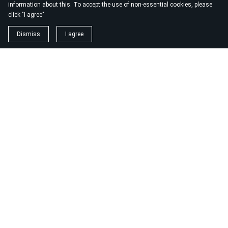
information about this. To accept the use of non-essential cookies, please
click "I agree"
Dismiss
I agree
1. magnézium biszglicinát
https://www.biomenu.hu/caleido-magnezium-biszglicinat-
kapszula-60-db?
srsltid=AfmBOopM7Wl9o52v8_UthsgVmYwCSKcWfDGnxDsT
2. buono olasz élelmiszer
https://szeptest.com/mellplasztika
3. táplálékkiegészítő
https://proteinwebshop.hu/
4. vérnyomásmérő