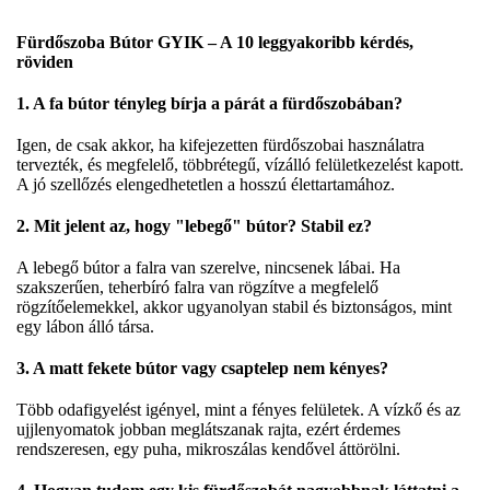
Fürdőszoba Bútor GYIK – A 10 leggyakoribb kérdés,
röviden
1. A fa bútor tényleg bírja a párát a fürdőszobában?
Igen, de csak akkor, ha kifejezetten fürdőszobai használatra
tervezték, és megfelelő, többrétegű, vízálló felületkezelést kapott.
A jó szellőzés elengedhetetlen a hosszú élettartamához.
2. Mit jelent az, hogy "lebegő" bútor? Stabil ez?
A lebegő bútor a falra van szerelve, nincsenek lábai. Ha
szakszerűen, teherbíró falra van rögzítve a megfelelő
rögzítőelemekkel, akkor ugyanolyan stabil és biztonságos, mint
egy lábon álló társa.
3. A matt fekete bútor vagy csaptelep nem kényes?
Több odafigyelést igényel, mint a fényes felületek. A vízkő és az
ujjlenyomatok jobban meglátszanak rajta, ezért érdemes
rendszeresen, egy puha, mikroszálas kendővel áttörölni.