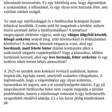
bútordarab beszerzésén. Ez egy lehetőség arra, hogy átgondoljuk
a szokásainkat, a stílusunkat, és egy olyan teret hozzunk létre, ami
valóban minket szolgál.
Az utad egy mérőszalaggal és a fürdőszobai holmijaid őszinte
leltárával kezdődik. Ezután tedd fel magadnak a kérdést: milyen
érzést szeretnél átélni a fürdőszobádban? A természet
megnyugtató ölelésére vágysz, amit egy
világos tölgyből készült,
lebegő szekrény
testesít meg, zöld növényekkel és földszínekkel
körülvéve? A modern, letisztult elegancia vonz, ahol egy
bordázott, matt fekete bútor
drámai kontrasztot alkot a
szálcsiszolt sárgaréz csaptelepekkel? Vagy a klasszikus, időtlen
harmóniát keresed, ahol egy
íves formájú, fehér szekrény
és egy
boltíves tükör teremt békés atmoszférát?
A 2025-ös trendek nem kötelező érvényű szabályok, hanem
inspirációk, egyfajta menü, amelyből szabadon válogathatsz. A
legfontosabb, hogy a végeredmény egy olyan koherens,
harmonikus tér legyen, ami a te személyiségedet tükrözi. Egy jól
megválasztott fürdőszoba bútor nem csupán megoldja a tárolási
problémáidat, hanem a mindennapi rutinodat is egy kellemesebb,
nyugodtabb rituálévá alakítja. Ez a kis luxus pedig mindenkinek
jár.