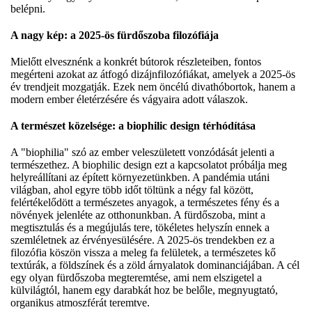
belépni.
A nagy kép: a 2025-ös fürdőszoba filozófiája
Mielőtt elvesznénk a konkrét bútorok részleteiben, fontos
megérteni azokat az átfogó dizájnfilozófiákat, amelyek a 2025-ös
év trendjeit mozgatják. Ezek nem öncélú divathóbortok, hanem a
modern ember életérzésére és vágyaira adott válaszok.
A természet közelsége: a biophilic design térhódítása
A "biophilia" szó az ember veleszületett vonzódását jelenti a
természethez. A biophilic design ezt a kapcsolatot próbálja meg
helyreállítani az épített környezetünkben. A pandémia utáni
világban, ahol egyre több időt töltünk a négy fal között,
felértékelődött a természetes anyagok, a természetes fény és a
növények jelenléte az otthonunkban. A fürdőszoba, mint a
megtisztulás és a megújulás tere, tökéletes helyszín ennek a
szemléletnek az érvényesülésére. A 2025-ös trendekben ez a
filozófia köszön vissza a meleg fa felületek, a természetes kő
textúrák, a földszínek és a zöld árnyalatok dominanciájában. A cél
egy olyan fürdőszoba megteremtése, ami nem elszigetel a
külvilágtól, hanem egy darabkát hoz be belőle, megnyugtató,
organikus atmoszférát teremtve.