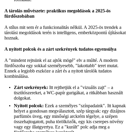
A tárolás művészete: praktikus megoldások a 2025-ös
fürdőszobában
A stílus mit sem ér a funkcionalitás nélkül. A 2025-ös trendek a
tárolási megoldások terén is intelligens, emberközpontú újításokat
hoznak.
A nyitott polcok és a zárt szekrények tudatos egyensúlya
A "mindent rejtsünk el az ajtók mögé" elv a múlté. A modern
fürdőszoba egy sokkal személyesebb, "lakottabb" teret mutat.
Ennek a legjobb eszköze a zárt és a nyitott tárolók tudatos
kombinálása.
Zárt szekrények:
Itt rejthetjük el a "vizuális zajt" – a
tisztítószereket, a WC-papír gurigákat, a ritkábban használt
dolgokat.
Nyitott polcok:
Ezek a személyes "színpadaink". Itt kapnak
helyet a gondosan megválasztott, szép tárgyak: egy dizájnos
parfümös üveg, egy minőségi arckrém tégelye, a szépen
összehajtogatott, puha törölközők, egy kis cserepes növény
vagy egy illatgyertya. Ez a "kurált" polc adja meg a