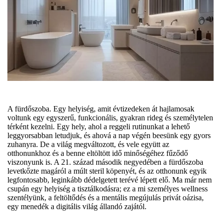
A fürdőszoba. Egy helyiség, amit évtizedeken át hajlamosak
voltunk egy egyszerű, funkcionális, gyakran rideg és személytelen
térként kezelni. Egy hely, ahol a reggeli rutinunkat a lehető
leggyorsabban letudjuk, és ahová a nap végén beesünk egy gyors
zuhanyra. De a világ megváltozott, és vele együtt az
otthonunkhoz és a benne eltöltött idő minőségéhez fűződő
viszonyunk is. A 21. század második negyedében a fürdőszoba
levetkőzte magáról a múlt steril köpenyét, és az otthonunk egyik
legfontosabb, leginkább dédelgetett terévé lépett elő. Ma már nem
csupán egy helyiség a tisztálkodásra; ez a mi személyes wellness
szentélyünk, a feltöltődés és a mentális megújulás privát oázisa,
egy menedék a digitális világ állandó zajától.