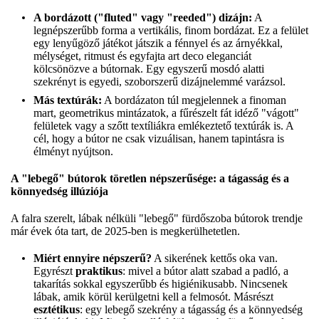
A bordázott ("fluted" vagy "reeded") dizájn:
A
legnépszerűbb forma a vertikális, finom bordázat. Ez a felület
egy lenyűgöző játékot játszik a fénnyel és az árnyékkal,
mélységet, ritmust és egyfajta art deco eleganciát
kölcsönözve a bútornak. Egy egyszerű mosdó alatti
szekrényt is egyedi, szoborszerű dizájnelemmé varázsol.
Más textúrák:
A bordázaton túl megjelennek a finoman
mart, geometrikus mintázatok, a fűrészelt fát idéző "vágott"
felületek vagy a szőtt textíliákra emlékeztető textúrák is. A
cél, hogy a bútor ne csak vizuálisan, hanem tapintásra is
élményt nyújtson.
A "lebegő" bútorok töretlen népszerűsége: a tágasság és a
könnyedség illúziója
A falra szerelt, lábak nélküli "lebegő" fürdőszoba bútorok trendje
már évek óta tart, de 2025-ben is megkerülhetetlen.
Miért ennyire népszerű?
A sikerének kettős oka van.
Egyrészt
praktikus
: mivel a bútor alatt szabad a padló, a
takarítás sokkal egyszerűbb és higiénikusabb. Nincsenek
lábak, amik körül kerülgetni kell a felmosót. Másrészt
esztétikus
: egy lebegő szekrény a tágasság és a könnyedség