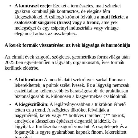
A kontraszt ereje:
Ezeket a természetes, matt színeket
gyakran kombinálják kontrasztos, de elegáns fém
kiegészítőkkel. A csillogó krómot felváltja a
matt fekete
, a
szálcsiszolt sárgaréz (brass)
vagy a
bronz
, amelyek
melegséget és egy csipetnyi indusztriális vagy vintage
eleganciát adnak az összképhez.
A kerek formák visszatérése: az ívek lágysága és harmóniája
Az elmúlt évek szigorú, szögletes, geometrikus formavilága után
2025-ben egyértelműen a lágyabb, organikusabb, íves formák
kerülnek előtérbe.
A bútorokon:
A mosdó alatti szekrények sarkai finoman
lekerekítettek, a pultok szélei ívesek. Ez a lágyság nemcsak
esztétikailag kellemesebb és barátságosabb, de praktikusan
biztonságosabb is, különösen a kisgyermekes családoknál.
A kiegészítőkön:
A leglátványosabban a tükrökön érhető
tetten ez a trend. A szögletes tükröket felváltják a
nagyméretű, kerek vagy ** boltíves ("arched")** tükrök,
amelyek a klasszikus építészet eleganciáját idézik, és
lágyítják a fürdőszoba szigorú vonalait. A csaptelepek és a
fogantyúk is egyre gyakrabban kapnak finom, lekerekített
formákat.