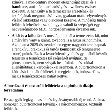
színével a mid-century modern eleganciáját idézi; és a
bambusz
, ami a fenntarthatóság és a wellness érzését
közvetíti. A hangsúly a fa természetes erezetének és
textúrájának megmutatásán van, gyakran matt, selyemfényű,
vízálló lakkokkal vagy olajokkal kezelve. A minőségi furnér
felületek lehetővé teszik, hogy a valódi fa szépségét egy
nedvességállóbb MDF hordozóanyagon élvezhessük.
A kő és a kőhatás:
A mosdópultoknál a természetes kő, mint
a márvány vagy a gránit, továbbra is a luxus szinonimája.
Azonban a 2025-ös trendekben egyre nagyobb teret kapnak
a rendkívül praktikus és tartós
kompozit kő
(engineered
stone) pultok. Ezek a kvarcőrleményből és gyantából készült
felületek a természetes kő szépségét nyújtják, de
pórusmentesek, nem szívják be a foltokat, és sokkal
ellenállóbbak a karcolásokkal szemben. A bútorfrontokon a
kőhatású laminált felületek is megjelennek, indusztriális,
mégis természetközeli hatást keltve.
A bordázott és texturált felületek: a tapintható dizájn
forradalma
Ez az egyik legizgalmasabb és leglátványosabb új trend. A sima,
homogén bútorfrontokat felváltják a háromdimenziós, texturált
felületek.