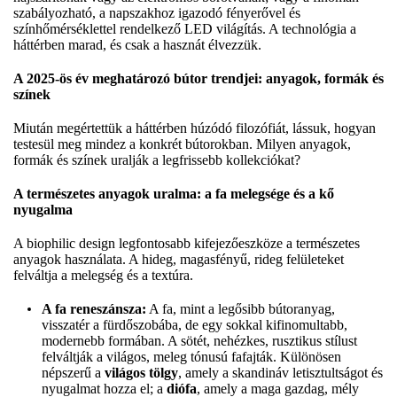
szabályozható, a napszakhoz igazodó fényerővel és
színhőmérséklettel rendelkező LED világítás. A technológia a
háttérben marad, és csak a hasznát élvezzük.
A 2025-ös év meghatározó bútor trendjei: anyagok, formák és
színek
Miután megértettük a háttérben húzódó filozófiát, lássuk, hogyan
testesül meg mindez a konkrét bútorokban. Milyen anyagok,
formák és színek uralják a legfrissebb kollekciókat?
A természetes anyagok uralma: a fa melegsége és a kő
nyugalma
A biophilic design legfontosabb kifejezőeszköze a természetes
anyagok használata. A hideg, magasfényű, rideg felületeket
felváltja a melegség és a textúra.
A fa reneszánsza:
A fa, mint a legősibb bútoranyag,
visszatér a fürdőszobába, de egy sokkal kifinomultabb,
modernebb formában. A sötét, nehézkes, rusztikus stílust
felváltják a világos, meleg tónusú fafajták. Különösen
népszerű a
világos tölgy
, amely a skandináv letisztultságot és
nyugalmat hozza el; a
diófa
, amely a maga gazdag, mély