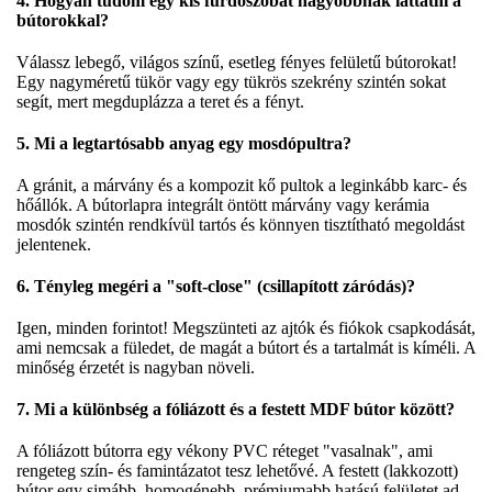
4. Hogyan tudom egy kis fürdőszobát nagyobbnak láttatni a
bútorokkal?
Válassz lebegő, világos színű, esetleg fényes felületű bútorokat!
Egy nagyméretű tükör vagy egy tükrös szekrény szintén sokat
segít, mert megduplázza a teret és a fényt.
5. Mi a legtartósabb anyag egy mosdópultra?
A gránit, a márvány és a kompozit kő pultok a leginkább karc- és
hőállók. A bútorlapra integrált öntött márvány vagy kerámia
mosdók szintén rendkívül tartós és könnyen tisztítható megoldást
jelentenek.
6. Tényleg megéri a "soft-close" (csillapított záródás)?
Igen, minden forintot! Megszünteti az ajtók és fiókok csapkodását,
ami nemcsak a füledet, de magát a bútort és a tartalmát is kíméli. A
minőség érzetét is nagyban növeli.
7. Mi a különbség a fóliázott és a festett MDF bútor között?
A fóliázott bútorra egy vékony PVC réteget "vasalnak", ami
rengeteg szín- és famintázatot tesz lehetővé. A festett (lakkozott)
bútor egy simább, homogénebb, prémiumabb hatású felületet ad,