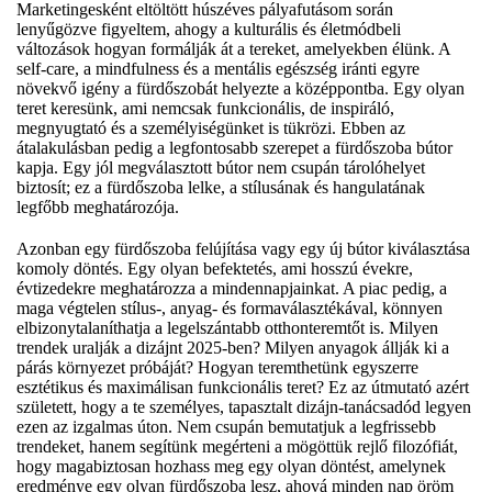
Marketingesként eltöltött húszéves pályafutásom során
lenyűgözve figyeltem, ahogy a kulturális és életmódbeli
változások hogyan formálják át a tereket, amelyekben élünk. A
self-care, a mindfulness és a mentális egészség iránti egyre
növekvő igény a fürdőszobát helyezte a középpontba. Egy olyan
teret keresünk, ami nemcsak funkcionális, de inspiráló,
megnyugtató és a személyiségünket is tükrözi. Ebben az
átalakulásban pedig a legfontosabb szerepet a fürdőszoba bútor
kapja. Egy jól megválasztott bútor nem csupán tárolóhelyet
biztosít; ez a fürdőszoba lelke, a stílusának és hangulatának
legfőbb meghatározója.
Azonban egy fürdőszoba felújítása vagy egy új bútor kiválasztása
komoly döntés. Egy olyan befektetés, ami hosszú évekre,
évtizedekre meghatározza a mindennapjainkat. A piac pedig, a
maga végtelen stílus-, anyag- és formaválasztékával, könnyen
elbizonytalaníthatja a legelszántabb otthonteremtőt is. Milyen
trendek uralják a dizájnt 2025-ben? Milyen anyagok állják ki a
párás környezet próbáját? Hogyan teremthetünk egyszerre
esztétikus és maximálisan funkcionális teret? Ez az útmutató azért
született, hogy a te személyes, tapasztalt dizájn-tanácsadód legyen
ezen az izgalmas úton. Nem csupán bemutatjuk a legfrissebb
trendeket, hanem segítünk megérteni a mögöttük rejlő filozófiát,
hogy magabiztosan hozhass meg egy olyan döntést, amelynek
eredménye egy olyan fürdőszoba lesz, ahová minden nap öröm