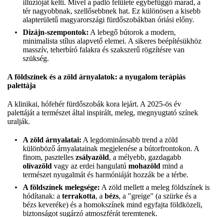
illúzióját kelti. Mivel a padló felülete egybefüggő marad, a
tér nagyobbnak, szellősebbnek hat. Ez különösen a kisebb
alapterületű magyarországi fürdőszobákban óriási előny.
Dizájn-szempontok:
A lebegő bútorok a modern,
minimalista stílus alapvető elemei. A sikeres beépítésükhöz
masszív, teherbíró falakra és szakszerű rögzítésre van
szükség.
A földszínek és a zöld árnyalatok: a nyugalom terápiás
palettája
A klinikai, hófehér fürdőszobák kora lejárt. A 2025-ös év
palettáját a természet által inspirált, meleg, megnyugtató színek
uralják.
A zöld árnyalatai:
A legdominánsabb trend a zöld
különböző árnyalatainak megjelenése a bútorfrontokon. A
finom, pasztelles
zsályazöld
, a mélyebb, gazdagabb
olívazöld
vagy az erdei hangulatú
mohazöld
mind a
természet nyugalmát és harmóniáját hozzák be a térbe.
A földszínek melegsége:
A zöld mellett a meleg földszínek is
hódítanak: a
terrakotta
, a
bézs
, a "greige" (a szürke és a
bézs keveréke) és a homokszínek mind egyfajta földközeli,
biztonságot sugárzó atmoszférát teremtenek.