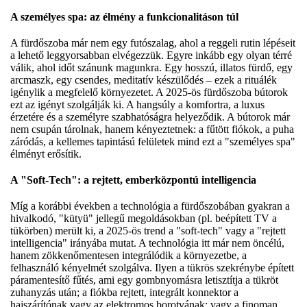
A személyes spa: az élmény a funkcionalitáson túl
A fürdőszoba már nem egy futószalag, ahol a reggeli rutin lépéseit
a lehető leggyorsabban elvégezzük. Egyre inkább egy olyan térré
válik, ahol időt szánunk magunkra. Egy hosszú, illatos fürdő, egy
arcmaszk, egy csendes, meditatív készülődés – ezek a rituálék
igénylik a megfelelő környezetet. A 2025-ös fürdőszoba bútorok
ezt az igényt szolgálják ki. A hangsúly a komfortra, a luxus
érzetére és a személyre szabhatóságra helyeződik. A bútorok már
nem csupán tárolnak, hanem kényeztetnek: a fűtött fiókok, a puha
záródás, a kellemes tapintású felületek mind ezt a "személyes spa"
élményt erősítik.
A "Soft-Tech": a rejtett, emberközpontú intelligencia
Míg a korábbi években a technológia a fürdőszobában gyakran a
hivalkodó, "kütyü" jellegű megoldásokban (pl. beépített TV a
tükörben) merült ki, a 2025-ös trend a "soft-tech" vagy a "rejtett
intelligencia" irányába mutat. A technológia itt már nem öncélú,
hanem zökkenőmentesen integrálódik a környezetbe, a
felhasználó kényelmét szolgálva. Ilyen a tükrös szekrénybe épített
páramentesítő fűtés, ami egy gombnyomásra letisztítja a tükröt
zuhanyzás után; a fiókba rejtett, integrált konnektor a
hajszárítónak vagy az elektromos borotvának; vagy a finoman