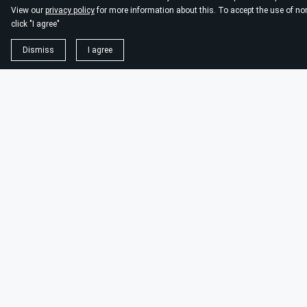
szinergia AI-val
View our
privacy policy
for more information about this. To accept the use of no
click "I agree"
AIMarketingügynökség a
Dismiss
I agree
megtérülésre fókuszálva
Prediktív analitika forradalma
B2B-ben
Magas minőségű leadek AI-val
AIMarketingügynökség a
kiszámítható növekedés
garanciája
B2B marketing jövője AI és
adatok
Marketing túl a hype-on
AIMarketingügynökség a B2B