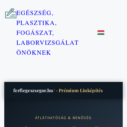
EGÉSZSÉG,
PLASZTIKA,
FOGÁSZAT,
LABORVIZSGÁLAT
ÖNÖKNEK
ferfiegeszsegor.hu/
· Prémium Linképítés
ÁTLÁTHATÓSÁG & MINŐSÉG