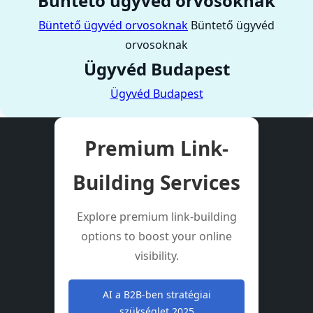
Büntető ügyvéd orvosoknak
Büntető ügyvéd orvosoknak
Büntető ügyvéd
orvosoknak
Ügyvéd Budapest
Ügyvéd Budapest
Premium Link-
Building Services
Explore premium link-building
options to boost your online
visibility.
AI a B2B-ben stratégiai
szükséglet 2025