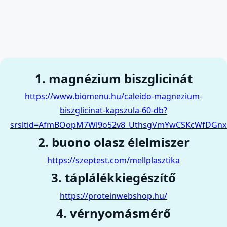
1. magnézium biszglicinát
https://www.biomenu.hu/caleido-magnezium-
biszglicinat-kapszula-60-db?
srsltid=AfmBOopM7Wl9o52v8_UthsgVmYwCSKcWfDGnx
2. buono olasz élelmiszer
https://szeptest.com/mellplasztika
3. táplálékkiegészítő
https://proteinwebshop.hu/
4. vérnyomásmérő