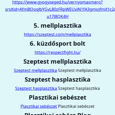
https://www.gyogyseged.hu/vernyomasmero?
srsltid=AfmBOoqJbYGvL80zFRpWEUviN1fA3gmojfmX1c2c
u17J8QK4H
5. mellplasztika
https://szeptest.com/mellplasztika
6. küzdősport bolt
https://respectfight.hu/
Szeptest mellplasztika
Szeptest mellplasztika
Szeptest mellplasztika
Szeptest hasplasztika
Szeptest hasplasztika
Szeptest hasplasztika
Plasztikai sebészet
Plasztikai sebészet
Plasztikai sebészet