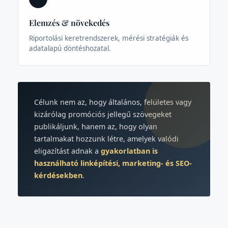
Elemzés & növekedés
Riportolási keretrendszerek, mérési stratégiák és
adatalapú döntéshozatal.
Célunk nem az, hogy általános, felületes vagy
kizárólag promóciós jellegű szövegeket
publikáljunk, hanem az, hogy olyan
tartalmakat hozzunk létre, amelyek valódi
eligazítást adnak a
gyakorlatban is
használható linképítési, marketing- és SEO-
kérdésekben
.