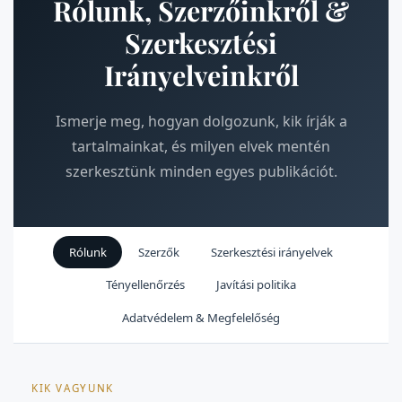
Rólunk, Szerzőinkről &
Szerkesztési
Irányelveinkről
Ismerje meg, hogyan dolgozunk, kik írják a
tartalmainkat, és milyen elvek mentén
szerkesztünk minden egyes publikációt.
Rólunk
Szerzők
Szerkesztési irányelvek
Tényellenőrzés
Javítási politika
Adatvédelem & Megfelelőség
KIK VAGYUNK