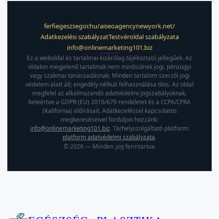
ferfiegeszsegor.hu/
aiseoagencynewyork.net/
Adatkezelési szabályzat
Testvéroldal szabályzata
info@onlinemarketing101.biz
Ez a weboldal és tartalmai kizárólag tájékoztató jellegűek. Az
oldalon megjelenő tartalmak nem minősülnek jogi, pénzügyi
vagy szakmai tanácsadásnak. Minden tartalom szerzői jogi
védelem alatt áll; engedély nélküli felhasználása tilos. Az oldal
megfelel az alkalmazandó adatvédelmi jogszabályoknak,
beleértve a GDPR (EU) 2016/679 rendeletet és a CCPA/CPRA
(Kalifornia) előírásait. Adatkezeléssel kapcsolatos
megkereséseivel forduljon hozzánk:
info@onlinemarketing101.biz
. Tárhelyszolgáltató platform:
platform adatvédelmi szabályzata
.
©
2026
— Minden jog fenntartva.