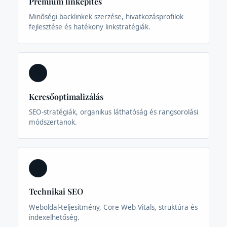
Prémium linképítés
Minőségi backlinkek szerzése, hivatkozásprofilok
fejlesztése és hatékony linkstratégiák.
🔍
Keresőoptimalizálás
SEO-stratégiák, organikus láthatóság és rangsorolási
módszertanok.
⚙️
Technikai SEO
Weboldal-teljesítmény, Core Web Vitals, struktúra és
indexelhetőség.