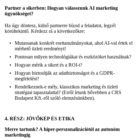
Partner a sikerben: Hogyan válasszunk AI marketing
ügynökséget?
Ha úgy döntesz, külső partnerre bízod a feladatot, legyél
körültekintő. Kérdezz rá a következőkre:
Mutassanak konkrét esettanulmányokat, ahol AI-val értek el
mérhető üzleti eredményt!
Pontosan milyen technológiákat és eszközöket használnak?
Hogyan mérik a sikert és a ROI-t?
Hogyan biztosítják az adatbiztonságot és a GDPR-
megfelelést?
Rendelkeznek-e mély, klasszikus marketing és üzleti
stratégiai tapasztalattal? (Erről írtunk bővebben a
CRS
Budapest Kft.-ről szóló elemzésünkben
).
4. RÉSZ: JÖVŐKÉP ÉS ETIKA
Merre tartunk? A hiper-perszonalizációtól az autonóm
marketingig