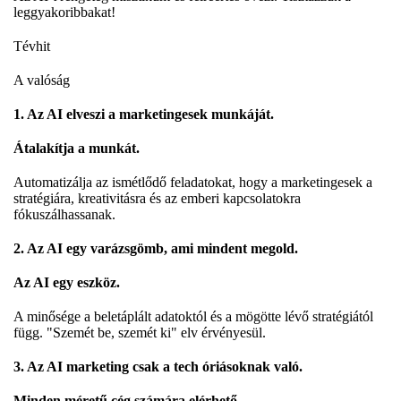
leggyakoribbakat!
Tévhit
A valóság
1. Az AI elveszi a marketingesek munkáját.
Átalakítja a munkát.
Automatizálja az ismétlődő feladatokat, hogy a marketingesek a
stratégiára, kreativitásra és az emberi kapcsolatokra
fókuszálhassanak.
2. Az AI egy varázsgömb, ami mindent megold.
Az AI egy eszköz.
A minősége a beletáplált adatoktól és a mögötte lévő stratégiától
függ. "Szemét be, szemét ki" elv érvényesül.
3. Az AI marketing csak a tech óriásoknak való.
Minden méretű cég számára elérhető.