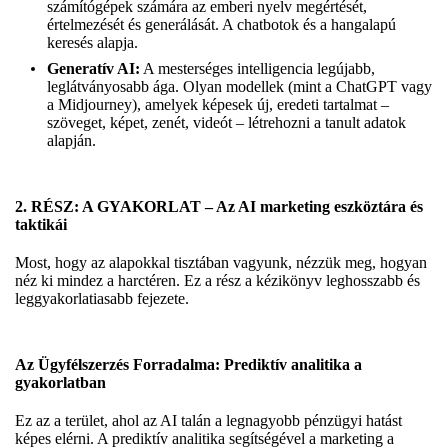
számítógépek számára az emberi nyelv megértését,
értelmezését és generálását. A chatbotok és a hangalapú
keresés alapja.
Generatív AI:
A mesterséges intelligencia legújabb,
leglátványosabb ága. Olyan modellek (mint a ChatGPT vagy
a Midjourney), amelyek képesek új, eredeti tartalmat –
szöveget, képet, zenét, videót – létrehozni a tanult adatok
alapján.
2. RÉSZ: A GYAKORLAT – Az AI marketing eszköztára és
taktikái
Most, hogy az alapokkal tisztában vagyunk, nézzük meg, hogyan
néz ki mindez a harctéren. Ez a rész a kézikönyv leghosszabb és
leggyakorlatiasabb fejezete.
Az Ügyfélszerzés Forradalma: Prediktív analitika a
gyakorlatban
Ez az a terület, ahol az AI talán a legnagyobb pénzügyi hatást
képes elérni. A prediktív analitika segítségével a marketing a