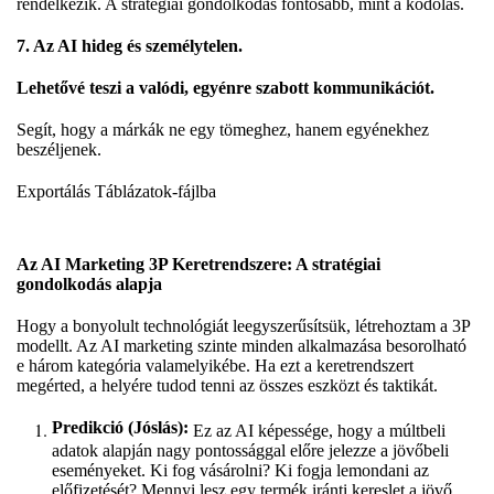
rendelkezik. A stratégiai gondolkodás fontosabb, mint a kódolás.
7. Az AI hideg és személytelen.
Lehetővé teszi a valódi, egyénre szabott kommunikációt.
Segít, hogy a márkák ne egy tömeghez, hanem egyénekhez
beszéljenek.
Exportálás Táblázatok-fájlba
Az AI Marketing 3P Keretrendszere: A stratégiai
gondolkodás alapja
Hogy a bonyolult technológiát leegyszerűsítsük, létrehoztam a 3P
modellt. Az AI marketing szinte minden alkalmazása besorolható
e három kategória valamelyikébe. Ha ezt a keretrendszert
megérted, a helyére tudod tenni az összes eszközt és taktikát.
Predikció (Jóslás):
Ez az AI képessége, hogy a múltbeli
adatok alapján nagy pontossággal előre jelezze a jövőbeli
eseményeket. Ki fog vásárolni? Ki fogja lemondani az
előfizetését? Mennyi lesz egy termék iránti kereslet a jövő