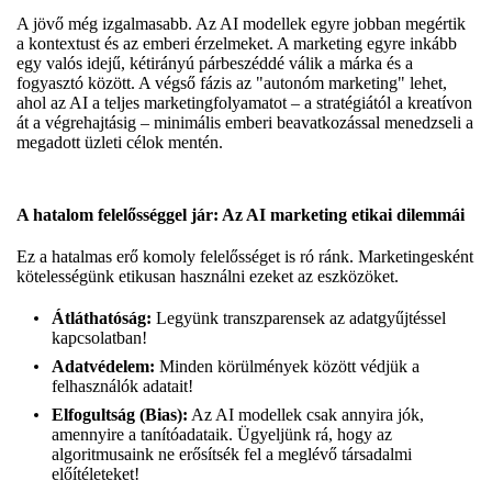
A jövő még izgalmasabb. Az AI modellek egyre jobban megértik
a kontextust és az emberi érzelmeket. A marketing egyre inkább
egy valós idejű, kétirányú párbeszéddé válik a márka és a
fogyasztó között. A végső fázis az "autonóm marketing" lehet,
ahol az AI a teljes marketingfolyamatot – a stratégiától a kreatívon
át a végrehajtásig – minimális emberi beavatkozással menedzseli a
megadott üzleti célok mentén.
A hatalom felelősséggel jár: Az AI marketing etikai dilemmái
Ez a hatalmas erő komoly felelősséget is ró ránk. Marketingesként
kötelességünk etikusan használni ezeket az eszközöket.
Átláthatóság:
Legyünk transzparensek az adatgyűjtéssel
kapcsolatban!
Adatvédelem:
Minden körülmények között védjük a
felhasználók adatait!
Elfogultság (Bias):
Az AI modellek csak annyira jók,
amennyire a tanítóadataik. Ügyeljünk rá, hogy az
algoritmusaink ne erősítsék fel a meglévő társadalmi
előítéleteket!