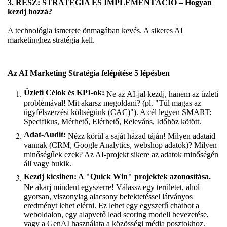
3. RÉSZ: STRATÉGIA ÉS IMPLEMENTÁCIÓ – Hogyan
kezdj hozzá?
A technológia ismerete önmagában kevés. A sikeres AI
marketinghez stratégia kell.
Az AI Marketing Stratégia felépítése 5 lépésben
Üzleti Célok és KPI-ok:
Ne az AI-jal kezdj, hanem az üzleti
problémával! Mit akarsz megoldani? (pl. "Túl magas az
ügyfélszerzési költségünk (CAC)"). A cél legyen SMART:
Specifikus, Mérhető, Elérhető, Releváns, Időhöz kötött.
Adat-Audit:
Nézz körül a saját házad táján! Milyen adataid
vannak (CRM, Google Analytics, webshop adatok)? Milyen
minőségűek ezek? Az AI-projekt sikere az adatok minőségén
áll vagy bukik.
Kezdj kicsiben: A "Quick Win" projektek azonosítása.
Ne akarj mindent egyszerre! Válassz egy területet, ahol
gyorsan, viszonylag alacsony befektetéssel látványos
eredményt lehet elérni. Ez lehet egy egyszerű chatbot a
weboldalon, egy alapvető lead scoring modell bevezetése,
vagy a GenAI használata a közösségi média posztokhoz.