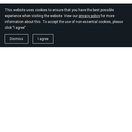
This website uses cookies to ensure that you have the best possible
experience when visiting the website. View our
privacy policy
for more
information about this. To accept the use of non-essential cookies, please
click "I agree"
Dismiss
I agree
1. magnézium biszglicinát
https://www.biomenu.hu/caleido-magnezium-biszglicinat-
kapszula-60-db?
srsltid=AfmBOopM7Wl9o52v8_UthsgVmYwCSKcWfDGnxDsT
2. buono olasz élelmiszer
https://szeptest.com/mellplasztika
3. táplálékkiegészítő