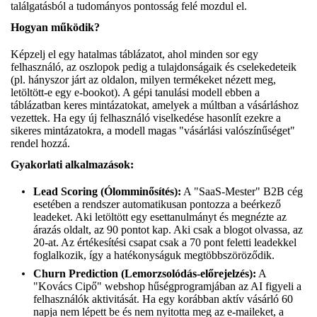
találgatásból a tudományos pontosság felé mozdul el.
Hogyan működik?
Képzelj el egy hatalmas táblázatot, ahol minden sor egy
felhasználó, az oszlopok pedig a tulajdonságaik és cselekedeteik
(pl. hányszor járt az oldalon, milyen termékeket nézett meg,
letöltött-e egy e-bookot). A gépi tanulási modell ebben a
táblázatban keres mintázatokat, amelyek a múltban a vásárláshoz
vezettek. Ha egy új felhasználó viselkedése hasonlít ezekre a
sikeres mintázatokra, a modell magas "vásárlási valószínűséget"
rendel hozzá.
Gyakorlati alkalmazások:
Lead Scoring (Ólomminősítés):
A "SaaS-Mester" B2B cég
esetében a rendszer automatikusan pontozza a beérkező
leadeket. Aki letöltött egy esettanulmányt és megnézte az
árazás oldalt, az 90 pontot kap. Aki csak a blogot olvassa, az
20-at. Az értékesítési csapat csak a 70 pont feletti leadekkel
foglalkozik, így a hatékonyságuk megtöbbszöröződik.
Churn Prediction (Lemorzsolódás-előrejelzés):
A
"Kovács Cipő" webshop hűségprogramjában az AI figyeli a
felhasználók aktivitását. Ha egy korábban aktív vásárló 60
napja nem lépett be és nem nyitotta meg az e-maileket, a