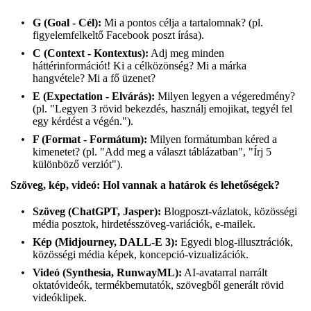
G (Goal - Cél):
Mi a pontos célja a tartalomnak? (pl.
figyelemfelkeltő Facebook poszt írása).
C (Context - Kontextus):
Adj meg minden
háttérinformációt! Ki a célközönség? Mi a márka
hangvétele? Mi a fő üzenet?
E (Expectation - Elvárás):
Milyen legyen a végeredmény?
(pl. "Legyen 3 rövid bekezdés, használj emojikat, tegyél fel
egy kérdést a végén.").
F (Format - Formátum):
Milyen formátumban kéred a
kimenetet? (pl. "Add meg a választ táblázatban", "Írj 5
különböző verziót").
Szöveg, kép, videó: Hol vannak a határok és lehetőségek?
Szöveg (ChatGPT, Jasper):
Blogposzt-vázlatok, közösségi
média posztok, hirdetésszöveg-variációk, e-mailek.
Kép (Midjourney, DALL-E 3):
Egyedi blog-illusztrációk,
közösségi média képek, koncepció-vizualizációk.
Videó (Synthesia, RunwayML):
AI-avatarral narrált
oktatóvideók, termékbemutatók, szövegből generált rövid
videóklipek.