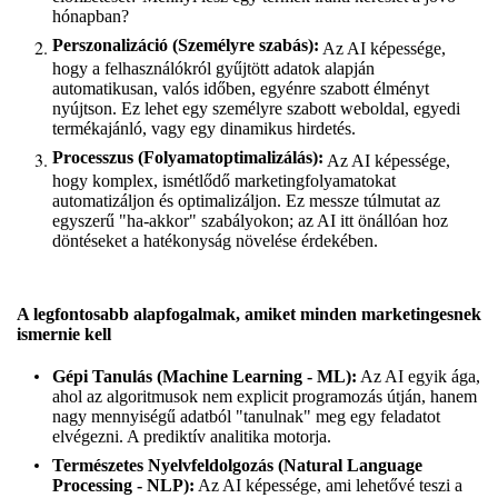
hónapban?
Perszonalizáció (Személyre szabás):
Az AI képessége,
hogy a felhasználókról gyűjtött adatok alapján
automatikusan, valós időben, egyénre szabott élményt
nyújtson. Ez lehet egy személyre szabott weboldal, egyedi
termékajánló, vagy egy dinamikus hirdetés.
Processzus (Folyamatoptimalizálás):
Az AI képessége,
hogy komplex, ismétlődő marketingfolyamatokat
automatizáljon és optimalizáljon. Ez messze túlmutat az
egyszerű "ha-akkor" szabályokon; az AI itt önállóan hoz
döntéseket a hatékonyság növelése érdekében.
A legfontosabb alapfogalmak, amiket minden marketingesnek
ismernie kell
Gépi Tanulás (Machine Learning - ML):
Az AI egyik ága,
ahol az algoritmusok nem explicit programozás útján, hanem
nagy mennyiségű adatból "tanulnak" meg egy feladatot
elvégezni. A prediktív analitika motorja.
Természetes Nyelvfeldolgozás (Natural Language
Processing - NLP):
Az AI képessége, ami lehetővé teszi a