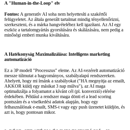
A "Human-in-the-Loop" elv
Fontos:
A generatív AI soha nem helyettesíti a szakértői
felügyeletet. Az általa generált tartalmat mindig tényellenőrizni,
szerkeszteni, és a márka hangvételéhez kell igazítani. Az AI egy
eszköz a tartalomgyártás gyorsítására és skálázására, nem pedig a
minőségi emberi munka kiváltására.
A Hatékonyság Maximalizálása: Intelligens marketing
automatizáció
Ez a 3P modell "Processzus" eleme. Az AI-vezérelt automatizáció
messze túlmutat a hagyományos, szabályalapú rendszereken.
Ahelyett, hogy mi írnánk a szabályokat ("HA megnyitja az emailt,
AKKOR küldj egy másikat 3 nap múlva"), az AI maga
optimalizálja a folyamatot a kívánt cél (pl. konverzió) elérése
érdekében. Például a rendszer maga dönti el a lead scoring
pontszám és a viselkedési adatok alapján, hogy egy
felhasználónak e-mailt, SMS-t vagy egy push üzenetet küldjön, és
azt is, hogy pontosan mikor.