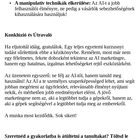
A manipulatív technikák elkerülése:
Az AI-t a jobb
felhasználói élményre, ne pedig a vásárlók sebezhetőségének
kihasználására használjuk!
Konklúzió és Útravaló
Ha eljutottál idáig, gratulálok. Egy teljes egyetemi kurzusnyi
tudást sűrítettünk ebbe a kézikönyvbe. Remélem, most már nem
egy félelmetes, fekete dobozként tekintesz az AI marketingre,
hanem egy hatalmas, izgalmas lehetőségeket rejtő eszköztárként.
Az üzenetem egyszerű: ne félj az AI-tól, hanem tanuld meg
használni! Az AI a te személyes szuperképességed lehet, ami segít
jobban megérteni az ügyfeleidet, relevánsabb élményt nyújtani
nekik, és mérhetően jobb eredményeket elérni. A jövő
marketingese nem az, aki a legtöbbet tudja a gépekről, hanem az,
aki a gépek segítségével a legtöbbet tudja meg az emberekről.
A munka most kezdődik. Sok sikert!
Szeretnéd a gyakorlatba is átültetni a tanultakat? Töltsd le