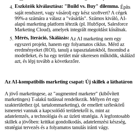
Eszközök kiválasztása: "Build vs. Buy" dilemma.
Építs
saját rendszert, vagy vásárolj egy kész szoftvert? A cégek
99%-a számára a válasz a "vásárlás". Számos kiváló, AI-
alapú marketing platform létezik (pl. HubSpot, Salesforce
Marketing Cloud), amelyek integrált megoldást kínálnak.
Mérés, Iteráció, Skálázás:
Az AI marketing nem egy
egyszeri projekt, hanem egy folyamatos ciklus. Mérd az
eredményeket (ROI), tanulj a tapasztalatokból, finomítsd a
modelleket, és ha egy terület már sikeresen működik, skálázd
azt, és lépj tovább a következőre.
Az AI-kompatibilis marketing csapat: Új skillek a láthatáron
A jövő marketingese, az "augmented marketer" (kibővített
marketinges) T-alakú tudással rendelkezik. Mélyen ért egy
szakterülethez (pl. tartalommarketing), de emellett széleskörű
ismeretei vannak a kapcsolódó területekről is, mint az
adatelemzés, a technológia és az üzleti stratégia. A legfontosabb
skillek a jövőben: kritikai gondolkodás, adatelemzési készség,
stratégiai tervezés és a folyamatos tanulás iránti vágy.