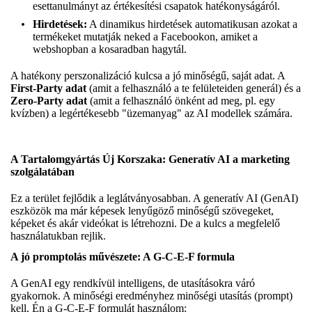
esettanulmányt az értékesítési csapatok hatékonyságáról.
Hirdetések:
A dinamikus hirdetések automatikusan azokat a
termékeket mutatják neked a Facebookon, amiket a
webshopban a kosaradban hagytál.
A hatékony perszonalizáció kulcsa a jó minőségű, saját adat. A
First-Party adat
(amit a felhasználó a te felületeiden generál) és a
Zero-Party adat
(amit a felhasználó önként ad meg, pl. egy
kvízben) a legértékesebb "üzemanyag" az AI modellek számára.
A Tartalomgyártás Új Korszaka: Generatív AI a marketing
szolgálatában
Ez a terület fejlődik a leglátványosabban. A generatív AI (GenAI)
eszközök ma már képesek lenyűgöző minőségű szövegeket,
képeket és akár videókat is létrehozni. De a kulcs a megfelelő
használatukban rejlik.
A jó promptolás művészete: A G-C-E-F formula
A GenAI egy rendkívül intelligens, de utasításokra váró
gyakornok. A minőségi eredményhez minőségi utasítás (prompt)
kell. Én a G-C-E-F formulát használom: