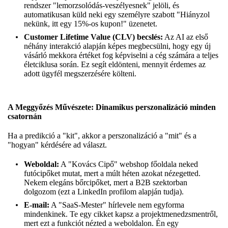
rendszer "lemorzsolódás-veszélyesnek" jelöli, és
automatikusan küld neki egy személyre szabott "Hiányzol
nekünk, itt egy 15%-os kupon!" üzenetet.
Customer Lifetime Value (CLV) becslés:
Az AI az első
néhány interakció alapján képes megbecsülni, hogy egy új
vásárló mekkora értéket fog képviselni a cég számára a teljes
életciklusa során. Ez segít eldönteni, mennyit érdemes az
adott ügyfél megszerzésére költeni.
A Meggyőzés Művészete: Dinamikus perszonalizáció minden
csatornán
Ha a predikció a "kit", akkor a perszonalizáció a "mit" és a
"hogyan" kérdésére ad választ.
Weboldal:
A "Kovács Cipő" webshop főoldala neked
futócipőket mutat, mert a múlt héten azokat nézegetted.
Nekem elegáns bőrcipőket, mert a B2B szektorban
dolgozom (ezt a LinkedIn profilom alapján tudja).
E-mail:
A "SaaS-Mester" hírlevele nem egyforma
mindenkinek. Te egy cikket kapsz a projektmenedzsmentről,
mert ezt a funkciót nézted a weboldalon. Én egy