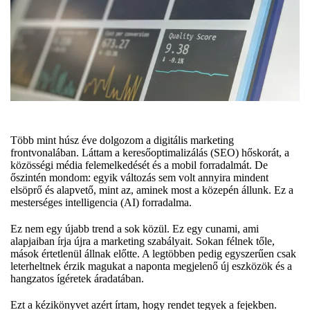
Több mint húsz éve dolgozom a digitális marketing
frontvonalában. Láttam a keresőoptimalizálás (SEO) hőskorát, a
közösségi média felemelkedését és a mobil forradalmát. De
őszintén mondom: egyik változás sem volt annyira mindent
elsöprő és alapvető, mint az, aminek most a közepén állunk. Ez a
mesterséges intelligencia (AI) forradalma.
Ez nem egy újabb trend a sok közül. Ez egy cunami, ami
alapjaiban írja újra a marketing szabályait. Sokan félnek tőle,
mások értetlenül állnak előtte. A legtöbben pedig egyszerűen csak
leterheltnek érzik magukat a naponta megjelenő új eszközök és a
hangzatos ígéretek áradatában.
Ezt a kézikönyvet azért írtam, hogy rendet tegyek a fejekben.