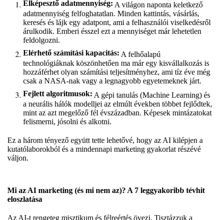
Elképesztő adatmennyiség:
A világon naponta keletkező
adatmennyiség felfoghatatlan. Minden kattintás, vásárlás,
keresés és lájk egy adatpont, ami a felhasználói viselkedésről
árulkodik. Emberi ésszel ezt a mennyiséget már lehetetlen
feldolgozni.
Elérhető számítási kapacitás:
A felhőalapú
technológiáknak köszönhetően ma már egy kisvállalkozás is
hozzáférhet olyan számítási teljesítményhez, ami tíz éve még
csak a NASA-nak vagy a legnagyobb egyetemeknek járt.
Fejlett algoritmusok:
A gépi tanulás (Machine Learning) és
a neurális hálók modelljei az elmúlt években többet fejlődtek,
mint az azt megelőző fél évszázadban. Képesek mintázatokat
felismerni, jósolni és alkotni.
Ez a három tényező együtt tette lehetővé, hogy az AI kilépjen a
kutatólaborokból és a mindennapi marketing gyakorlat részévé
váljon.
Mi az AI marketing (és mi nem az)? A 7 leggyakoribb tévhit
eloszlatása
Az AI-t rengeteg misztikum és félreértés övezi. Tisztázzuk a