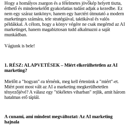
Hogy a homályos zsargon és a félelmetes jövőkép helyett tiszta,
érthető és mindenekelőtt gyakorlatias tudást adjak a kezedbe. Ez
nem egy száraz tankönyv, hanem egy harctéri útmutató a modern
marketinges számára, tele stratégiával, taktikával és valós
példákkal. A célom, hogy a könyv végére ne csak megértsd az AI
marketinget, hanem magabiztosan tudd alkalmazni a saját
munkádban.
Vágjunk is bele!
1. RÉSZ: ALAPVETÉSEK – Miért elkerülhetetlen az AI
marketing?
Mielőtt a "hogyan"-ra térnénk, meg kell értenünk a "miért"-et.
Miért pont most vált az AI a marketing megkerülhetetlen
tényezőjévé? A válasz egy "tökéletes viharban" rejlik, amit három
hatalmas erő táplál.
A cunami, ami mindent megváltoztat: Az AI marketing
hajnala