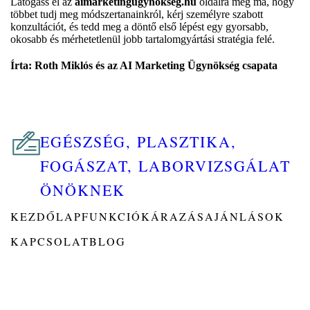
Látogass el az
aimarketingugynokseg.hu
oldalra még ma, hogy
többet tudj meg módszertanainkról, kérj személyre szabott
konzultációt, és tedd meg a döntő első lépést egy gyorsabb,
okosabb és mérhetetlenül jobb tartalomgyártási stratégia felé.
Írta: Roth Miklós és az AI Marketing Ügynökség csapata
EGÉSZSÉG, PLASZTIKA,
FOGÁSZAT, LABORVIZSGÁLAT
ÖNÖKNEK
KEZDŐLAP
FUNKCIÓK
ÁRAZÁS
AJÁNLÁSOK
KAPCSOLAT
BLOG