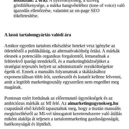
asszisztált: 2 óra):
A nyelvhelyesség, a szöveg
gördülékenysége, a márka hangvételéhez (tone of voice) való
igazodás ellenőrzése, valamint az on-page SEO
tökéletesítése.
A lassú tartalomgyártás valódi ára
Amikor egyetlen tartalom elkészítése heteket vesz igénybe az
ötleteléstől a publikálásig, az alternatívaköltség óriási. A márkák
elesnek a potenciális organikus forgalomtól, lemaradnak a
feltörekvő iparági trendekről, és a marketingbüdzséjüket a
stratégiai terjesztés helyett az adminisztratív rezsiköltségekre
égetik el. Ennek a manuális folyamatnak a skálázásához
exponenciálisan több írót, szerkesztőt és kutatót kellene felvenni,
amit a legtöbb marketingosztály egyszerűen nem engedhet meg
magának.
Pontosan ezért fordulnak az előremutató ügynökségek és az
ambiciózus márkák az MI felé. Az
aimarketingugynokseg.hu
csapatánál első kézből tapasztaltuk meg, hogy a tisztán manuális
megközelítésről az MI-vel támogatott keretrendszerre való átállás
miként alakítja át teljesen a tartalommarketing gazdaságosságát,
hatékonyságát és léptékét.