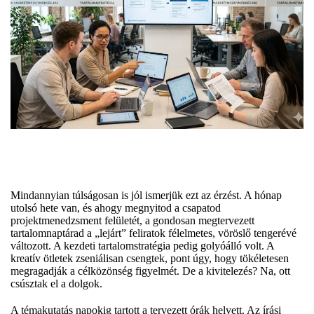
Mindannyian túlságosan is jól ismerjük ezt az érzést. A hónap
utolsó hete van, és ahogy megnyitod a csapatod
projektmenedzsment felületét, a gondosan megtervezett
tartalomnaptárad a „lejárt” feliratok félelmetes, vöröslő tengerévé
változott. A kezdeti
tartalomstratégia
pedig golyóálló volt. A
kreatív ötletek zseniálisan csengtek, pont úgy, hogy tökéletesen
megragadják a célközönség figyelmét. De a kivitelezés? Na, ott
csúsztak el a dolgok.
A témakutatás napokig tartott a tervezett órák helyett. Az írási