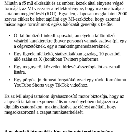
Miután a fő mű elkészült és az emberi kezek által elnyerte végső
formáját, az MI visszatér a reflektorfénybe, hogy maximalizálja a
tartalom megtérülését (ROI). Egyetlen, alaposan megkutatott 2000
szavas cikket be lehet táplálni egy MI-eszközbe, hogy azonnal
másodlagos formátumok egész hálózatát generáljuk belőle:
Öt különböző LinkedIn-posztot, amelyek a különböző
vásárlói karakterekre (buyer persona) vannak szabva (pl. egy
a cégvezetőknek, egy a marketingmenedzsereknek).
Egy figyelemfelkeltő, statisztikákban gazdag, 10 posztból
álló szálat az X (korábban Twitter) platformra.
Egy megnyerő, közvetlen hírlevél-összefoglalót az e-mail
listára.
Egy pörgős, jó ritmusú forgatókönyvet egy rövid formátumú
YouTube Shorts vagy TikTok videóhoz.
Ez az MI-alapú tartalom-újrahasznosító motor biztosítja, hogy az
alapvető tartalom exponenciálisan keményebben dolgozzon a
digitális csatornákon, maximalizálva az elérést anélkül, hogy
megsokszorozná a csapat munkaterhelését.
A gyakorlati bizonyíték: Egy valós mini esettanulmány