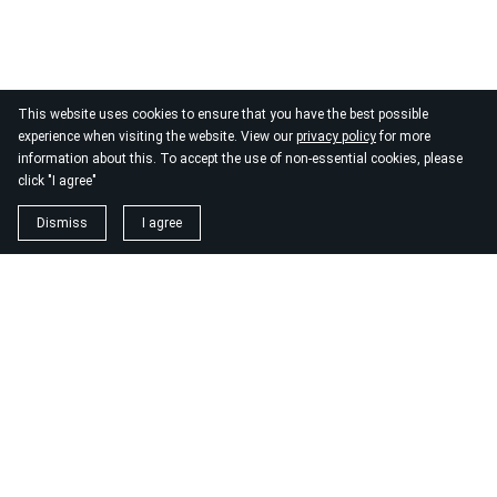
This website uses cookies to ensure that you have the best possible
experience when visiting the website. View our
privacy policy
for more
information about this. To accept the use of non-essential cookies, please
click "I agree"
Dismiss
I agree
1. magnézium biszglicinát
https://www.biomenu.hu/caleido-magnezium-biszglicinat-
kapszula-60-db?
srsltid=AfmBOopM7Wl9o52v8_UthsgVmYwCSKcWfDGnxDsT
2. buono olasz élelmiszer
https://szeptest.com/mellplasztika