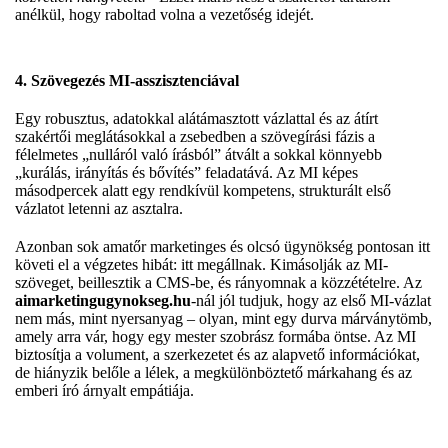
anélkül, hogy raboltad volna a vezetőség idejét.
4. Szövegezés MI-asszisztenciával
Egy robusztus, adatokkal alátámasztott vázlattal és az átírt
szakértői meglátásokkal a zsebedben a szövegírási fázis a
félelmetes „nulláról való írásból” átvált a sokkal könnyebb
„kurálás, irányítás és bővítés” feladatává. Az MI képes
másodpercek alatt egy rendkívül kompetens, strukturált első
vázlatot letenni az asztalra.
Azonban sok amatőr marketinges és olcsó ügynökség pontosan itt
követi el a végzetes hibát: itt megállnak. Kimásolják az MI-
szöveget, beillesztik a CMS-be, és rányomnak a közzétételre. Az
aimarketingugynokseg.hu
-nál jól tudjuk, hogy az első MI-vázlat
nem más, mint nyersanyag – olyan, mint egy durva márványtömb,
amely arra vár, hogy egy mester szobrász formába öntse. Az MI
biztosítja a volument, a szerkezetet és az alapvető információkat,
de hiányzik belőle a lélek, a megkülönböztető márkahang és az
emberi író árnyalt empátiája.