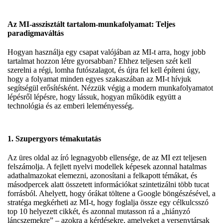
Az MI-asszisztált tartalom-munkafolyamat: Teljes
paradigmaváltás
Hogyan használja egy csapat valójában az MI-t arra, hogy jobb
tartalmat hozzon létre gyorsabban? Ehhez teljesen szét kell
szerelni a régi, lomha futószalagot, és újra fel kell építeni úgy,
hogy a folyamat minden egyes szakaszában az MI-t hívjuk
segítségül erősítésként. Nézzük végig a modern munkafolyamatot
lépésről lépésre, hogy lássuk, hogyan működik együtt a
technológia és az emberi leleményesség.
1. Szupergyors témakutatás
Az üres oldal az író legnagyobb ellensége, de az MI ezt teljesen
felszámolja. A fejlett nyelvi modellek képesek azonnal hatalmas
adathalmazokat elemezni, azonosítani a felkapott témákat, és
másodpercek alatt összetett információkat szintetizálni több tucat
forrásból. Ahelyett, hogy órákat töltene a Google böngészésével, a
stratéga megkérheti az MI-t, hogy foglalja össze egy célkulcsszó
top 10 helyezett cikkét, és azonnal mutasson rá a „hiányzó
láncszemekre” – azokra a kérdésekre, amelyeket a versenytársak