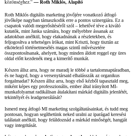
— Roth Miklós, Alapító
közönséghez.”
Roth Miklós digitális marketing jövőjére vonatkozó átfogó
jövőképe nagyban támaszkodik erre a pontos szinergiára. Ez a
csapatok valódi megerősítéséről szól – lehetővé téve a kiváló
kutatók, mint Janka számára, hogy mélyebbre ássanak az
adatokban anélkül, hogy elakadnának a részletekben, és
feljogosítva a tehetséges írókat, mint Kriszti, hogy tisztán az
elkötelező történetmesélés magas szintű művészetére
összpontosítsanak, ahelyett, hogy minden áldott reggel egy üres
oldal előtt kezdenék meg a kimerítő munkát.
Készen állsz arra, hogy ne maradj le többé a tartalomnaptáradban,
és ne hagyd, hogy a versenytársaid elhalásszák az organikus
forgalmadat? Készen állsz arra, hogy első kézből tapasztald meg,
miként képes egy professzionális, ember által irányított MI-
munkafolyamat radikálisan átalakítani márkád digitális jelenlétét,
tekintélyét és leadgenerálását?
Ismerd meg átfogó
MI marketing szolgáltatásainkat
, és tudd meg
pontosan, hogyan segíthetünk neked uralni az iparágad keresési
találatait anélkül, hogy feláldoznád a márkád minőségét, hangját
vagy integritását.