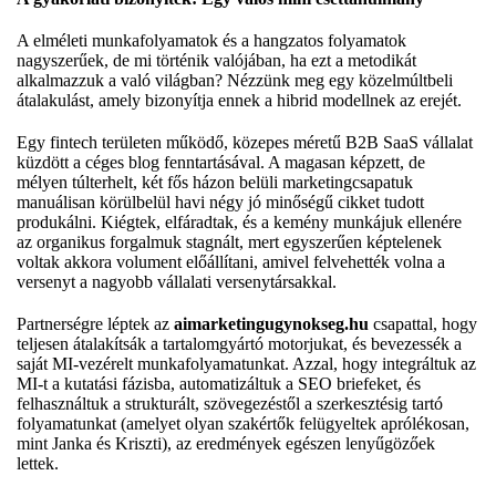
A elméleti munkafolyamatok és a hangzatos folyamatok
nagyszerűek, de mi történik valójában, ha ezt a metodikát
alkalmazzuk a való világban? Nézzünk meg egy közelmúltbeli
átalakulást, amely bizonyítja ennek a hibrid modellnek az erejét.
Egy fintech területen működő, közepes méretű B2B SaaS vállalat
küzdött a céges blog fenntartásával. A magasan képzett, de
mélyen túlterhelt, két fős házon belüli marketingcsapatuk
manuálisan körülbelül havi négy jó minőségű cikket tudott
produkálni. Kiégtek, elfáradtak, és a kemény munkájuk ellenére
az organikus forgalmuk stagnált, mert egyszerűen képtelenek
voltak akkora volument előállítani, amivel felvehették volna a
versenyt a nagyobb vállalati versenytársakkal.
Partnerségre léptek az
aimarketingugynokseg.hu
csapattal, hogy
teljesen átalakítsák a tartalomgyártó motorjukat, és bevezessék a
saját MI-vezérelt munkafolyamatunkat. Azzal, hogy integráltuk az
MI-t a kutatási fázisba, automatizáltuk a SEO briefeket, és
felhasználtuk a strukturált, szövegezéstől a szerkesztésig tartó
folyamatunkat (amelyet olyan szakértők felügyeltek aprólékosan,
mint Janka és Kriszti), az eredmények egészen lenyűgözőek
lettek.