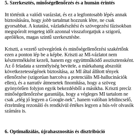
5. Szerkesztés, minőségellenőrzés és a humán érintés
Itt történik a valódi varázslat, és ez a legfontosabb lépés annak
biztosítására, hogy
jobb
tartalmat hozzunk létre, ne csak
gyorsabbat. A kutatási, vázlatkészítési és szövegezési fázisokban
megspórolt rengeteg időt azonnal visszaforgatjuk a szigorú,
aprólékos, magas szintű szerkesztésbe.
Kriszti, a vezető szövegírónk és minőségellenőrzési szakértőnk
ezen a ponton lép be a képbe. Kriszti az MI-vázlatot nem
késztermékként kezeli, hanem egy együttműködő asszisztensként.
Az ő feladata a személyiség bevitele, a márkahang abszolút
következetességének biztosítása, az MI által állított tények
ellenőrzése (szigorúan harcolva a potenciális MI-hallucinációk
ellen), és a narratív átmenetek finomítása, hogy a szöveg
gyönyörűen folyjon egyik bekezdésből a másikba. Kriszti precíz
minőségellenőrzése garantálja, hogy a végleges
MI tartalom
ne
csak „elég jó legyen a Google-nek”, hanem valóban lebilincselő,
érzelmileg rezonáló és rendkívül értékes legyen a hús-vér olvasók
számára is.
6. Optimalizálás, újrahasznosítás és disztribúció