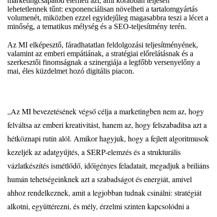
marketingcsapatod elérheti azt, ami korábban teljesen
lehetetlennek tűnt: exponenciálisan növelheti a tartalomgyártás
volumenét, miközben ezzel egyidejűleg magasabbra teszi a lécet a
minőség, a tematikus mélység és a SEO-teljesítmény terén.
Az MI elképesztő, fáradhatatlan feldolgozási teljesítményének,
valamint az emberi empátiának, a stratégiai előrelátásnak és a
szerkesztői finomságnak a szinergiája a legfőbb versenyelőny a
mai, éles küzdelmet hozó digitális piacon.
„Az MI bevezetésének végső célja a marketingben nem az, hogy
felváltsa az emberi kreativitást, hanem az, hogy felszabadítsa azt a
hétköznapi rutin alól. Amikor hagyjuk, hogy a fejlett algoritmusok
kezeljék az adatgyűjtés, a SERP-elemzés és a strukturális
vázlatkészítés ismétlődő, időigényes feladatait, megadjuk a briliáns
humán tehetségeinknek azt a szabadságot és energiát, amivel
ahhoz rendelkeznek, amit a legjobban tudnak csinálni: stratégiát
alkotni, együttérezni, és mély, érzelmi szinten kapcsolódni a