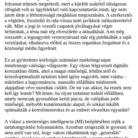
folyamat teljesen megrekedt, mert a kijelölt szakértő túlságosan
elfoglalt volt az ügyfelekkel való kapcsolattartás miatt, így nem
jutott ideje a létfontosságú meglátásai megosztására. A szerkesztés
a végtelen, frusztráló és oda-vissza tartó javítások mókuskerekévé
vált. Mire a jogi és vezetői csapatok jóváhagyásai végre
befutottak, a téma már rég elveszítette a aktualitását. Ami még
rosszabb: a legnagyobb versenytársaid már rég publikálták a saját
verziójukat, elhalászva előled az összes organikus forgalmat és a
közösségi média figyelmét.
Ez az gyötrelmes körforgás számtalan marketingcsapat
mindennapi valósága világszerte. Egy olyan felgyorsult digitális
korszakban élünk, ahol a magas minőségű, lebilincselő és
keresőoptimalizált tartalom iránti igény nagyobb, mint valaha –
miközben a hagyományos, manuális előállítási módszerek
alapjaiban véve mondtak csődöt. De mi van akkor, ha ennek nem
kell így lennie? Mi lenne, ha olyan tartalmat tudnál előállítani,
amely nemcsak gyorsabban kerül piacra, de valójában
jobb
minőségű, mélyebb kutatómunkán alapul, és sokkal inkább
optimalizált a keresőmotorokra és az emberi olvasókra egyaránt?
A válasz a mesterséges intelligencia (MI) beépítésében rejlik a
tartalomgyártási folyamatokba. Azonban szögezzük le gyorsan: itt
nem arról van szó, hogy vakon rákattintunk egy „generálás”