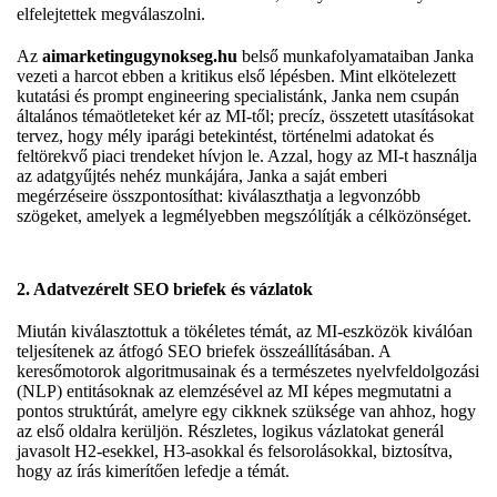
elfelejtettek megválaszolni.
Az
aimarketingugynokseg.hu
belső munkafolyamataiban Janka
vezeti a harcot ebben a kritikus első lépésben. Mint elkötelezett
kutatási és prompt engineering specialistánk, Janka nem csupán
általános témaötleteket kér az MI-től; precíz, összetett utasításokat
tervez, hogy mély iparági betekintést, történelmi adatokat és
feltörekvő piaci trendeket hívjon le. Azzal, hogy az MI-t használja
az adatgyűjtés nehéz munkájára, Janka a saját emberi
megérzéseire összpontosíthat: kiválaszthatja a legvonzóbb
szögeket, amelyek a legmélyebben megszólítják a célközönséget.
2. Adatvezérelt SEO briefek és vázlatok
Miután kiválasztottuk a tökéletes témát, az MI-eszközök kiválóan
teljesítenek az átfogó SEO briefek összeállításában. A
keresőmotorok algoritmusainak és a természetes nyelvfeldolgozási
(NLP) entitásoknak az elemzésével az MI képes megmutatni a
pontos struktúrát, amelyre egy cikknek szüksége van ahhoz, hogy
az első oldalra kerüljön. Részletes, logikus vázlatokat generál
javasolt H2-esekkel, H3-asokkal és felsorolásokkal, biztosítva,
hogy az írás kimerítően lefedje a témát.