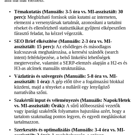
ami ma már elérhető:
Témakutatás (Manuális: 3-5 óra vs. MI-asszisztált: 30
perc):
Megbízható források után kutatni az interneten,
elemezni a versenytársak tartalmát, azonosítani a tartalmi
réseket és ellenőrizhető statisztikákat gyűjteni elképesztően
fárasztó feladat, ha kézzel végezzük.
SEO Brief elkészítése (Manuális: 2-3 óra vs. MI-
asszisztált: 15 perc):
Az elsődleges és másodlagos
kulcsszavak meghatározása, a keresési szándék (search
intent) feltérképezése, a belső linkelési lehetőségek
megtervezése, valamint a SERP-elemzés alapján a H2-es és
H3-as alcímek manuális strukturálása.
Vázlatírás és szövegezés (Manuális: 5-8 óra vs. MI-
asszisztált: 1 óra):
A gép előtt ülve a fogalmazási blokkal
küzdeni, majd a tényeket a nulláról egy lenyűgöző
narratívába szőni.
Szakértői input és véleményezés (Manuális: Napok/Hetek
vs. MI-asszisztált: Órák):
A sűrű időbeosztású vezetők
vagy iparági szakértők folyamatos hajszolása azért, hogy a
tartalom szakmailag pontos legyen, és egyedi meglátásokat
tartalmazzon.
Szerkesztés és optimalizálás (Manuális: 3-4 óra vs. MI-