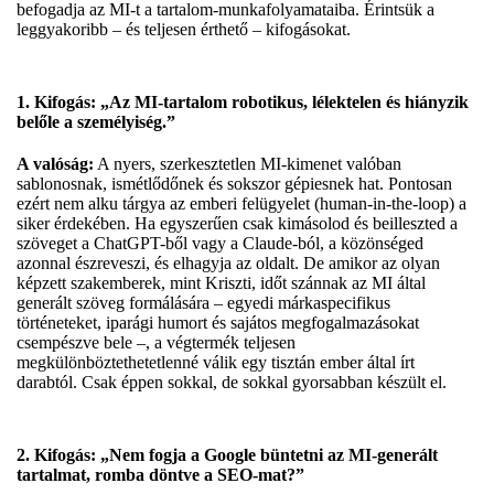
befogadja az MI-t a tartalom-munkafolyamataiba. Érintsük a
leggyakoribb – és teljesen érthető – kifogásokat.
1. Kifogás: „Az MI-tartalom robotikus, lélektelen és hiányzik
belőle a személyiség.”
A valóság:
A nyers, szerkesztetlen MI-kimenet valóban
sablonosnak, ismétlődőnek és sokszor gépiesnek hat. Pontosan
ezért nem alku tárgya az emberi felügyelet (human-in-the-loop) a
siker érdekében. Ha egyszerűen csak kimásolod és beilleszted a
szöveget a ChatGPT-ből vagy a Claude-ból, a közönséged
azonnal észreveszi, és elhagyja az oldalt. De amikor az olyan
képzett szakemberek, mint Kriszti, időt szánnak az MI által
generált szöveg formálására – egyedi márkaspecifikus
történeteket, iparági humort és sajátos megfogalmazásokat
csempészve bele –, a végtermék teljesen
megkülönböztethetetlenné válik egy tisztán ember által írt
darabtól. Csak éppen sokkal, de sokkal gyorsabban készült el.
2. Kifogás: „Nem fogja a Google büntetni az MI-generált
tartalmat, romba döntve a SEO-mat?”