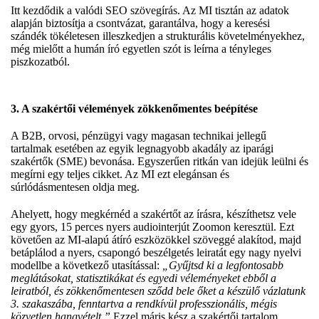
Itt kezdődik a valódi
SEO szövegírás
. Az MI tisztán az adatok
alapján biztosítja a csontvázat, garantálva, hogy a keresési
szándék tökéletesen illeszkedjen a strukturális követelményekhez,
még mielőtt a humán író egyetlen szót is leírna a tényleges
piszkozatból.
3. A szakértői vélemények zökkenőmentes beépítése
A B2B, orvosi, pénzügyi vagy magasan technikai jellegű
tartalmak esetében az egyik legnagyobb akadály az iparági
szakértők (SME) bevonása. Egyszerűen ritkán van idejük leülni és
megírni egy teljes cikket. Az MI ezt elegánsan és
súrlódásmentesen oldja meg.
Ahelyett, hogy megkérnéd a szakértőt az írásra, készíthetsz vele
egy gyors, 15 perces nyers audiointerjút Zoomon keresztül. Ezt
követően az MI-alapú átíró eszközökkel szöveggé alakítod, majd
betáplálod a nyers, csapongó beszélgetés leiratát egy nagy nyelvi
modellbe a következő utasítással:
„Gyűjtsd ki a legfontosabb
meglátásokat, statisztikákat és egyedi véleményeket ebből a
leiratból, és zökkenőmentesen sződd bele őket a készülő vázlatunk
3. szakaszába, fenntartva a rendkívül professzionális, mégis
közvetlen hangvételt.”
Ezzel máris kész a szakértői tartalom