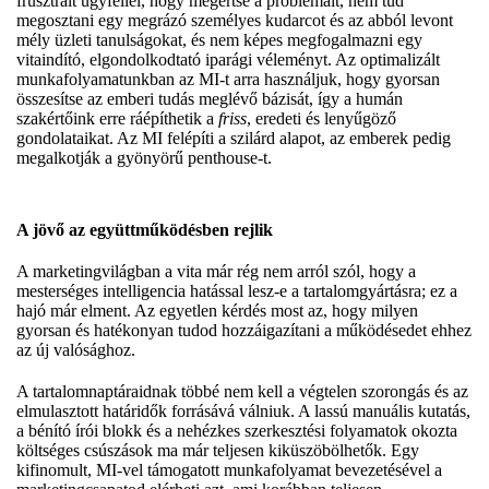
frusztrált ügyféllel, hogy megértse a problémáit, nem tud
megosztani egy megrázó személyes kudarcot és az abból levont
mély üzleti tanulságokat, és nem képes megfogalmazni egy
vitaindító, elgondolkodtató iparági véleményt. Az optimalizált
munkafolyamatunkban az MI-t arra használjuk, hogy gyorsan
összesítse az emberi tudás meglévő bázisát, így a humán
szakértőink erre ráépíthetik a
friss
, eredeti és lenyűgöző
gondolataikat. Az MI felépíti a szilárd alapot, az emberek pedig
megalkotják a gyönyörű penthouse-t.
A jövő az együttműködésben rejlik
A marketingvilágban a vita már rég nem arról szól, hogy a
mesterséges intelligencia hatással lesz-e a tartalomgyártásra; ez a
hajó már elment. Az egyetlen kérdés most az, hogy milyen
gyorsan és hatékonyan tudod hozzáigazítani a működésedet ehhez
az új valósághoz.
A tartalomnaptáraidnak többé nem kell a végtelen szorongás és az
elmulasztott határidők forrásává válniuk. A lassú manuális kutatás,
a bénító írói blokk és a nehézkes szerkesztési folyamatok okozta
költséges csúszások ma már teljesen kiküszöbölhetők. Egy
kifinomult, MI-vel támogatott munkafolyamat bevezetésével a