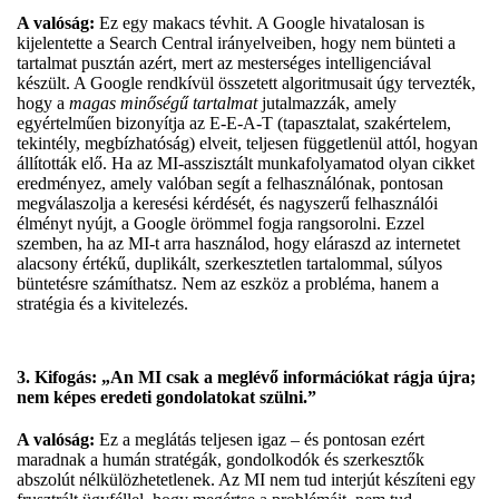
A valóság:
Ez egy makacs tévhit. A Google hivatalosan is
kijelentette a Search Central irányelveiben, hogy nem bünteti a
tartalmat pusztán azért, mert az mesterséges intelligenciával
készült. A Google rendkívül összetett algoritmusait úgy tervezték,
hogy a
magas minőségű tartalmat
jutalmazzák, amely
egyértelműen bizonyítja az E-E-A-T (tapasztalat, szakértelem,
tekintély, megbízhatóság) elveit, teljesen függetlenül attól, hogyan
állították elő. Ha az MI-asszisztált munkafolyamatod olyan cikket
eredményez, amely valóban segít a felhasználónak, pontosan
megválaszolja a keresési kérdését, és nagyszerű felhasználói
élményt nyújt, a Google örömmel fogja rangsorolni. Ezzel
szemben, ha az MI-t arra használod, hogy eláraszd az internetet
alacsony értékű, duplikált, szerkesztetlen tartalommal, súlyos
büntetésre számíthatsz. Nem az eszköz a probléma, hanem a
stratégia és a kivitelezés.
3. Kifogás: „An MI csak a meglévő információkat rágja újra;
nem képes eredeti gondolatokat szülni.”
A valóság:
Ez a meglátás teljesen igaz – és pontosan ezért
maradnak a humán stratégák, gondolkodók és szerkesztők
abszolút nélkülözhetetlenek. Az MI nem tud interjút készíteni egy