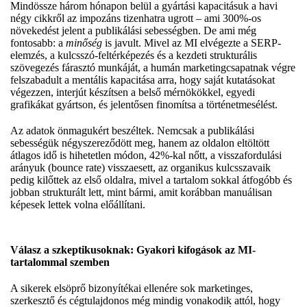
Mindössze három hónapon belül a gyártási kapacitásuk a havi
négy cikkről az impozáns tizenhatra ugrott – ami 300%-os
növekedést jelent a publikálási sebességben. De ami még
fontosabb: a
minőség
is javult. Mivel az MI elvégezte a SERP-
elemzés, a kulcsszó-feltérképezés és a kezdeti strukturális
szövegezés fárasztó munkáját, a humán marketingcsapatnak végre
felszabadult a mentális kapacitása arra, hogy saját kutatásokat
végezzen, interjút készítsen a belső mérnökökkel, egyedi
grafikákat gyártson, és jelentősen finomítsa a történetmesélést.
Az adatok önmagukért beszéltek. Nemcsak a publikálási
sebességük négyszereződött meg, hanem az oldalon eltöltött
átlagos idő is hihetetlen módon, 42%-kal nőtt, a visszafordulási
arányuk (bounce rate) visszaesett, az organikus kulcsszavaik
pedig kilőttek az első oldalra, mivel a tartalom sokkal átfogóbb és
jobban strukturált lett, mint bármi, amit korábban manuálisan
képesek lettek volna előállítani.
Válasz a szkeptikusoknak: Gyakori kifogások az MI-
tartalommal szemben
A sikerek elsöprő bizonyítékai ellenére sok marketinges,
szerkesztő és cégtulajdonos még mindig vonakodik attól, hogy