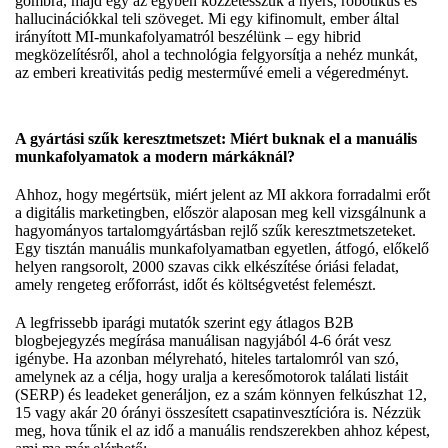
gombra, majd egy az egyben közzétesszük a nyers, robotikus és
hallucinációkkal teli szöveget. Mi egy kifinomult, ember által
irányított MI-munkafolyamatról beszélünk – egy hibrid
megközelítésről, ahol a technológia felgyorsítja a nehéz munkát,
az emberi kreativitás pedig mesterművé emeli a végeredményt.
A gyártási szűk keresztmetszet: Miért buknak el a manuális
munkafolyamatok a modern márkáknál?
Ahhoz, hogy megértsük, miért jelent az MI akkora forradalmi erőt
a digitális marketingben, először alaposan meg kell vizsgálnunk a
hagyományos tartalomgyártásban rejlő szűk keresztmetszeteket.
Egy tisztán manuális munkafolyamatban egyetlen, átfogó, előkelő
helyen rangsorolt, 2000 szavas cikk elkészítése óriási feladat,
amely rengeteg erőforrást, időt és költségvetést felemészt.
A legfrissebb iparági mutatók szerint egy átlagos B2B
blogbejegyzés megírása manuálisan nagyjából 4-6 órát vesz
igénybe. Ha azonban mélyreható, hiteles tartalomról van szó,
amelynek az a célja, hogy uralja a keresőmotorok találati listáit
(SERP) és leadeket generáljon, ez a szám könnyen felkúszhat 12,
15 vagy akár 20 órányi összesített csapatinvesztícióra is. Nézzük
meg, hova tűnik el az idő a manuális rendszerekben ahhoz képest,