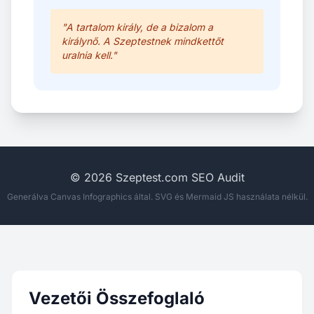
"A tartalom király, de a bizalom a
királynő. A Szeptestnek mindkettőt
uralnia kell."
© 2026 Szeptest.com SEO Audit
Generálva Canvas Infographics által. SVG és Mermaid JS használata nélkül.
Vezetői Összefoglaló