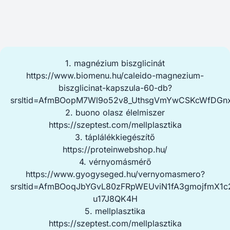
1. magnézium biszglicinát
https://www.biomenu.hu/caleido-magnezium-
biszglicinat-kapszula-60-db?
srsltid=AfmBOopM7Wl9o52v8_UthsgVmYwCSKcWfDGnx
2. buono olasz élelmiszer
https://szeptest.com/mellplasztika
3. táplálékkiegészítő
https://proteinwebshop.hu/
4. vérnyomásmérő
https://www.gyogyseged.hu/vernyomasmero?
srsltid=AfmBOoqJbYGvL80zFRpWEUviN1fA3gmojfmX1c
u17J8QK4H
5. mellplasztika
https://szeptest.com/mellplasztika