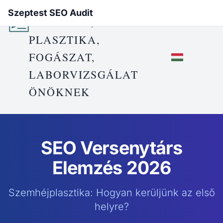
Szeptest SEO Audit
EGÉSZSÉG,
PLASZTIKA,
FOGÁSZAT,
LABORVIZSGÁLAT
ÖNÖKNEK
SEO Versenytárs
Elemzés 2026
Szemhéjplasztika: Hogyan kerüljünk az első
helyre?