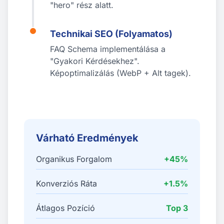
"hero" rész alatt.
Technikai SEO (Folyamatos)
FAQ Schema implementálása a
"Gyakori Kérdésekhez".
Képoptimalizálás (WebP + Alt tagek).
Várható Eredmények
Organikus Forgalom
+45%
Konverziós Ráta
+1.5%
Átlagos Pozíció
Top 3