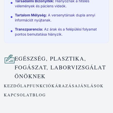
Társadalmi Bizonyíték:
Hiányoznak a hiteles
●
vélemények és páciens videók.
Tartalom Mélység:
A versenytársak dupla annyi
●
információt nyújtanak.
Transzparencia:
Az árak és a felépülési folyamat
●
pontos bemutatása hiányzik.
EGÉSZSÉG, PLASZTIKA,
FOGÁSZAT, LABORVIZSGÁLAT
ÖNÖKNEK
KEZDŐLAP
FUNKCIÓK
ÁRAZÁS
AJÁNLÁSOK
KAPCSOLAT
BLOG