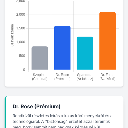
Dr. Rose (Prémium)
Rendkívül részletes leírás a luxus körülményekről és a
technológiáról. A "biztonság" érzetét azzal teremtik
meg, hogy semmit nem hagynak kérdés nélkül.