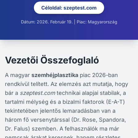
Céloldal: szeptest.com
Dátum: 2026. Február 19. | Piac: Magyarország
Vezetői Összefoglaló
A magyar
szemhéjplasztika
piac 2026-ban
rendkívül telített. Az elemzés azt mutatja, hogy
bár a
szeptest.com
technikai alapjai stabilak, a
tartalmi mélység és a bizalmi faktorok (E-A-T)
tekintetében jelentős lemaradásban van a
három fő versenytárssal (Dr. Rose, Spandora,
Dr. Falus) szemben. A felhasználók ma már
nemcsak árakat keresnek, hanem részletes