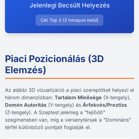
Jelenlegi Becsült Helyezés
Cél: Top 3 (3 hónapon belül)
Piaci Pozicionálás (3D
Elemzés)
Az alábbi 3D vizualizáció a piaci szereplőket helyezi el
három dimenzióban:
Tartalom Minősége
(X-tengely),
Domén Autoritás
(Y-tengely) és
Árfekvés/Preztízs
(Z-tengely). A Szeptest jelenleg a "fejlődő"
szegmensben van, míg a versenytársak a "Domináns"
térfél különböző pontjait foglalják el.