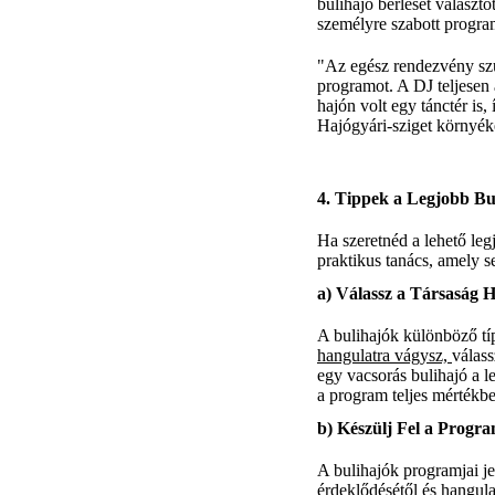
bulihajó bérlését választo
személyre szabott progra
"Az egész rendezvény sz
programot. A DJ teljesen 
hajón volt egy tánctér is
Hajógyári-sziget környék
4.
Tippek a Legjobb Bu
Ha szeretnéd a lehető le
praktikus tanács, amely s
a)
Válassz a Társaság 
A bulihajók különböző tí
hangulatra vágysz,
válass
egy vacsorás bulihajó a l
a program teljes mértékbe
b)
Készülj Fel a Progr
A bulihajók programjai j
érdeklődésétől és hangula