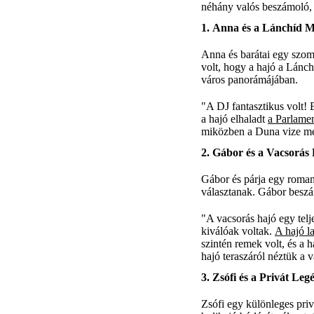
néhány valós beszámoló, 
1.
Anna és a Lánchíd Me
Anna és barátai egy szom
volt, hogy a hajó a Lánch
város panorámájában.
"A DJ fantasztikus volt! 
a hajó elhaladt
a Parlamen
miközben a Duna vize mell
2.
Gábor és a Vacsorás 
Gábor és párja egy romant
választanak. Gábor beszá
"A vacsorás hajó egy telje
kiválóak voltak.
A hajó l
szintén remek volt, és a h
hajó teraszáról néztük a 
3.
Zsófi és a Privát Le
Zsófi egy különleges priv