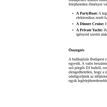
felejthetetlen élményre v
A PartyBoat:
A legn
elektronikus zenét ha
A Dinner Cruise:
H
A Private Yacht:
Ha
igényeid szerint alak
Összegzés
A bulihajózás Budapest e
egyesíti. A valós beszámo
szó pörgős DJ buliról, r
elengedhetetlen, hogy a t
odafigyeljünk az időjárás
egyik legfelejthetetleneb