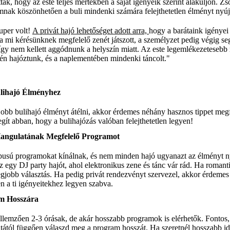
tták, hogy az este teljes mértékben a saját igényeik szerint alakuljon. Z
mnak köszönhetően a buli mindenki számára felejthetetlen élményt nyújt
uper volt!
A privát hajó lehetőséget adott arra,
hogy a barátaink igényei 
a mi kérésünknek megfelelő zenét játszott, a személyzet pedig végig se
, így nem kellett aggódnunk a helyszín miatt. Az este legemlékezetesebb 
én hajóztunk, és a naplementében mindenki táncolt."
lihajó Élményhez
gjobb bulihajó élményt átélni, akkor érdemes néhány hasznos tippet m
egít abban, hogy a bulihajózás valóban felejthetetlen legyen!
Hangulatának Megfelelő Programot
pusú programokat kínálnak, és nem minden hajó ugyanazt az élményt nyú
z egy DJ party hajót, ahol elektronikus zene és tánc vár rád. Ha romanti
egjobb választás. Ha pedig privát rendezvényt szervezel, akkor érdemes 
n a ti igényeitekhez legyen szabva.
am Hosszára
ellemzően 2-3 órásak, de akár hosszabb programok is elérhetők. Fontos,
tától függően válaszd meg a program hosszát. Ha szeretnél hosszabb id