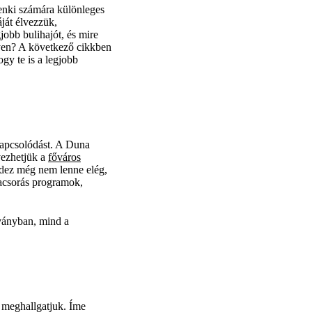
enki számára különleges
ját élvezzük,
jobb bulihajót, és mire
gyen? A következő cikkben
gy te is a legjobb
ikapcsolódást. A Duna
vezhetjük a
főváros
ndez még nem lenne elég,
vacsorás programok,
tványban, mind a
s meghallgatjuk. Íme