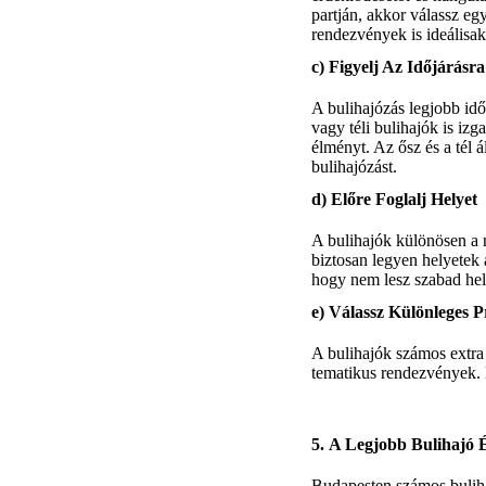
partján, akkor válassz e
rendezvények is ideálisak
c)
Figyelj Az Időjárásra
A bulihajózás legjobb id
vagy téli bulihajók is iz
élményt. Az ősz és a tél 
bulihajózást.
d)
Előre Foglalj Helyet
A bulihajók különösen a 
biztosan legyen helyetek 
hogy nem lesz szabad hel
e)
Válassz Különleges 
A bulihajók számos extra
tematikus rendezvények. 
5.
A Legjobb Bulihajó 
Budapesten számos buliha