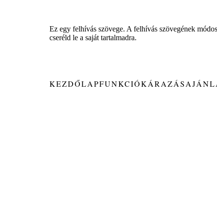
Ez egy felhívás szövege. A felhívás szövegének módosít
cseréld le a saját tartalmadra.
KEZDŐLAP
FUNKCIÓK
ÁRAZÁS
AJÁNL