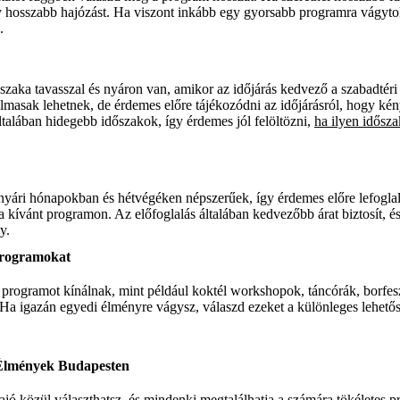
gy hosszabb hajózást. Ha viszont inkább egy gyorsabb programra vágyto
.
őszaka tavasszal és nyáron van, amikor az időjárás kedvező a szabadtér
galmasak lehetnek, de érdemes előre tájékozódni az időjárásról, hogy k
általában hidegebb időszakok, így érdemes jól felöltözni,
ha ilyen idősza
nyári hónapokban és hétvégéken népszerűek, így érdemes előre lefoglal
a kívánt programon. Az előfoglalás általában kedvezőbb árat biztosít, 
y.
Programokat
 programot kínálnak, mint például koktél workshopok, táncórák, borfe
Ha igazán egyedi élményre vágysz, válaszd ezeket a különleges lehető
Élmények Budapesten
jó közül választhatsz, és mindenki megtalálhatja a számára tökéletes 