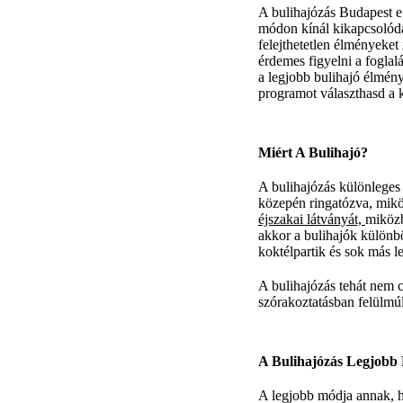
A bulihajózás Budapest 
módon kínál kikapcsolódá
felejthetetlen élményeket
érdemes figyelni a fogla
a legjobb bulihajó élmény
programot választhasd a 
Miért A Bulihajó?
A bulihajózás különleges 
közepén ringatózva, mik
éjszakai látványát,
miközb
akkor a bulihajók különb
koktélpartik és sok más l
A bulihajózás tehát nem 
szórakoztatásban felülmú
A Bulihajózás Legjobb 
A legjobb módja annak, 