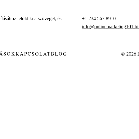
ásához jelöld ki a szöveget, és
+1 234 567 8910
info@onlinemarketing101.bi
ÁSOK
KAPCSOLAT
BLOG
© 2026