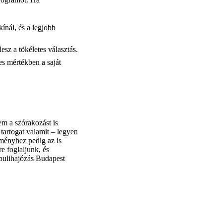
ínál, és a legjobb
esz a tökéletes választás.
es mértékben a saját
m a szórakozást is
tartogat valamit – legyen
élményhez
pedig az is
e foglaljunk, és
 bulihajózás Budapest