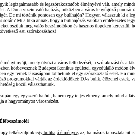
egyik legizgalmasabb és
legszórakoztatóbb élményévé
vált, amely mind
st. A Duna vizein való hajózás, miközben a város lenyűgöző panorámá
 ígér. De mi történik pontosan egy bulihajón? Hogyan válasszuk ki a leg
lás során? Mi a titka annak, hogy a bulihajózás valóban emlékezetes le
eket osztjuk meg valós beszámolókon és hasznos tippeken keresztül, ho
következő esti szórakozáshoz!
élményt nyújt, amely ötvözi a város felfedezését, a szórakozást és a k
özben körbevesznek Budapest ikonikus épületei, egyedülálló módon él
en egy remek társaságban tölthetünk el egy szórakoztató estét. Ha mi
öző programokkal várják az érdeklődőket: DJ-s bulik, élőzenei estek, 
ehetőség közül választhatunk.
csupán egy egyszerű hajóút, hanem egy teljes élmény, amely mind a lá
lja a hagyományos városnézést.
Élőbeszámolói
hogy felkészüljünk egy
bulihajó élményre,
az, ha mások tapasztalatait i