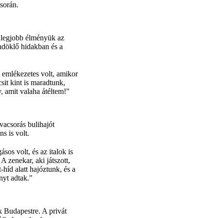
során.
a legjobb élményük az
ündöklő hidakban és a
n emlékezetes volt, amikor
sit kint is maradtunk,
, amit valaha átéltem!"
vacsorás bulihajót
s is volt.
sos volt, és az italok is
 zenekar, aki játszott,
-híd alatt hajóztunk, és a
nyt adtak."
k Budapestre. A privát