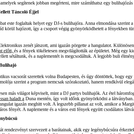
amelyek segítenek jobban megérteni, mire számíthatsz egy bulihajózás 
llett Táncoló Éjjel
bat este foglaltak helyet egy DJ-s bulihajóra. Anna elmondása szerint 
íd körül hajózott, így a csoport végig gyönyörködhetett a fényekben t
Elektronikus zenét játszott, ami igazán pörgette a hangulatot. Különöse
t előtt,
és a fények tökéletesen megvilágították az épületet. Még egy kic
ett sétáltunk, és a naplementét is megcsodáltuk. A legjobb buli élmény
Bulihajó
ikus vacsorát szerettek volna Budapesten, és úgy döntöttek, hogy egy 
molója szerint a program nemcsak szórakoztató, hanem rendkívül elegán
sen más világot képviselt, mint a DJ partys bulihajók. Az étel háromfogá
assan haladt a
Duna mentén, így volt időnk gyönyörködni a látványban. A
angulat igazán meghitt volt. A legszebb pillanat az volt, amikor a Margit
város fényét. A naplemente és a város esti fények együtt csodálatos látvá
génybúcsú
át rendezvényt szervezett a barátainak, akik egy legénybúcsúra érkezte