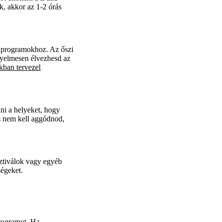
k, akkor az 1-2 órás
i programokhoz. Az őszi
ényelmesen élvezhesd az
kban tervezel
ni a helyeket, hogy
és nem kell aggódnod,
sztiválok vagy egyéb
ségeket.
programot. Ha