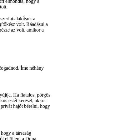
sófi elmondta, hogy a
ott.
szerint alakítsuk a
gítőkész volt. Ráadásul a
része az volt, amikor a
egfogadnod. Íme néhány
jtja. Ha fiatalos,
pörgős
kus estét keresel, akkor
privát hajót bérelni, hogy
 hogy a társaság
őt eltölteni a Duna