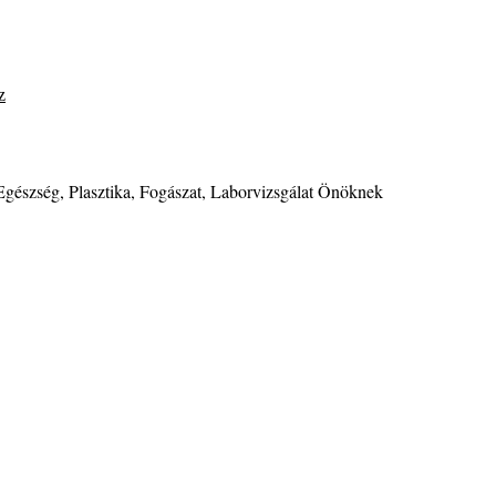
z
Egészség, Plasztika, Fogászat, Laborvizsgálat Önöknek