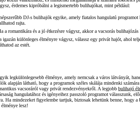
ágysz, érdemes kipróbálni a legismertebb bulihajókat, mint például:
épszerűbb DJ-s bulihajók egyike, amely fiatalos hangulatú programot k
llhatod rajta.
a a romantikára és a jó étkezésre vágysz, akkor a vacsorás bulihajózás l
 igazán különleges élményre vágysz, válassz egy privát hajót, ahol telj
íthatod az estét.
gyik legkülönlegesebb élménye, amely nemcsak a város látványát, hane
lók alapján látható, hogy a programok széles skálája mindenki számára 
omantikus vacsoráról vagy privát rendezvényekről. A legjobb
bulihajó 
ársaság hangulatához és igényeihez passzoló programot válasszunk, előr
ra. Ha mindezeket figyelembe tartjuk, biztosak lehetünk benne, hogy a
b élménye lesz!