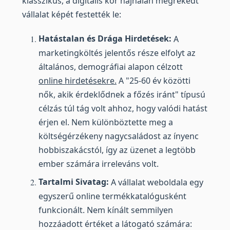
klasszikus, a digitális kor hajnalán megrekedt
vállalat képét festették le:
Hatástalan és Drága Hirdetések:
A
marketingköltés jelentős része elfolyt az
általános, demográfiai alapon célzott
online hirdetésekre.
A "25-60 év közötti
nők, akik érdeklődnek a főzés iránt" típusú
célzás túl tág volt ahhoz, hogy valódi hatást
érjen el. Nem különböztette meg a
költségérzékeny nagycsaládost az ínyenc
hobbiszakácstól, így az üzenet a legtöbb
ember számára irreleváns volt.
Tartalmi Sivatag:
A vállalat weboldala egy
egyszerű online termékkatalógusként
funkcionált. Nem kínált semmilyen
hozzáadott értéket a látogató számára: