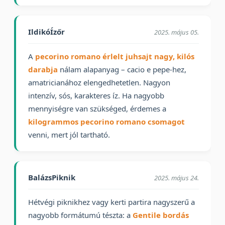
IldikóÍzőr
2025. május 05.
A
pecorino romano érlelt juhsajt nagy, kilós
darabja
nálam alapanyag – cacio e pepe-hez,
amatricianához elengedhetetlen. Nagyon
intenzív, sós, karakteres íz. Ha nagyobb
mennyiségre van szükséged, érdemes a
kilogrammos pecorino romano csomagot
venni, mert jól tartható.
BalázsPiknik
2025. május 24.
Hétvégi piknikhez vagy kerti partira nagyszerű a
nagyobb formátumú tészta: a
Gentile bordás