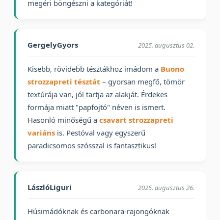
megéri böngészni a kategóriát!
GergelyGyors
2025. augusztus 02.
Kisebb, rövidebb tésztákhoz imádom a
Buono
strozzapreti tésztát
– gyorsan megfő, tömör
textúrája van, jól tartja az alakját. Érdekes
formája miatt "papfojtó" néven is ismert.
Hasonló minőségű a
csavart strozzapreti
variáns
is. Pestóval vagy egyszerű
paradicsomos szósszal is fantasztikus!
LászlóLiguri
2025. augusztus 26.
Húsimádóknak és carbonara-rajongóknak