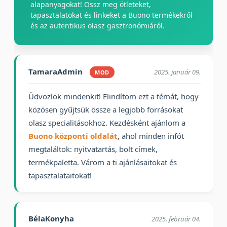
alapanyagokat! Ossz meg ötleteket,
tapasztalatokat és linkeket a Buono termékekről
és az autentikus olasz gasztronómiáról.
TamaraAdmin
2025. január 09.
MOD
Üdvözlök mindenkit! Elindítom ezt a témát, hogy
közösen gyűjtsük össze a legjobb forrásokat
olasz specialitásokhoz. Kezdésként ajánlom a
Buono központi oldalát
, ahol minden infót
megtaláltok: nyitvatartás, bolt címek,
termékpaletta. Várom a ti ajánlásaitokat és
tapasztalataitokat!
BélaKonyha
2025. február 04.