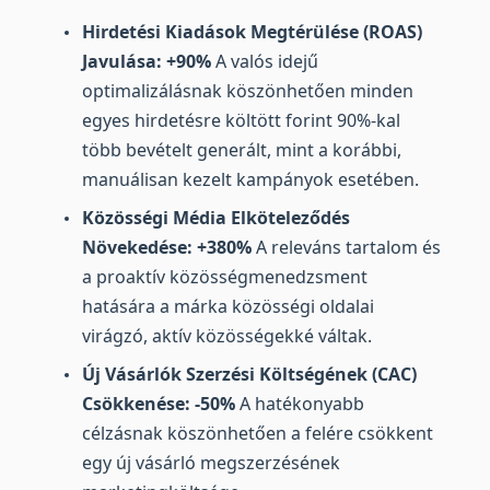
Hirdetési Kiadások Megtérülése (ROAS)
Javulása: +90%
A valós idejű
optimalizálásnak köszönhetően minden
egyes hirdetésre költött forint 90%-kal
több bevételt generált, mint a korábbi,
manuálisan kezelt kampányok esetében.
Közösségi Média Elköteleződés
Növekedése: +380%
A releváns tartalom és
a proaktív közösségmenedzsment
hatására a márka közösségi oldalai
virágzó, aktív közösségekké váltak.
Új Vásárlók Szerzési Költségének (CAC)
Csökkenése: -50%
A hatékonyabb
célzásnak köszönhetően a felére csökkent
egy új vásárló megszerzésének