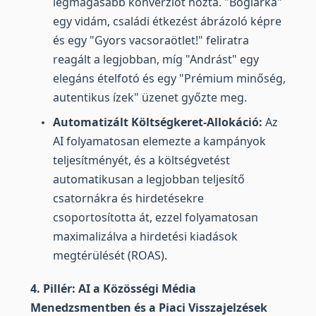
legmagasabb konverziót hozta. "Boglárka"
egy vidám, családi étkezést ábrázoló képre
és egy "Gyors vacsoraötlet!" feliratra
reagált a legjobban, míg "Andrást" egy
elegáns ételfotó és egy "Prémium minőség,
autentikus ízek" üzenet győzte meg.
Automatizált Költségkeret-Allokáció:
Az
AI folyamatosan elemezte a kampányok
teljesítményét, és a költségvetést
automatikusan a legjobban teljesítő
csatornákra és hirdetésekre
csoportosította át, ezzel folyamatosan
maximalizálva a hirdetési kiadások
megtérülését (ROAS).
4. Pillér: AI a Közösségi Média
Menedzsmentben és a Piaci Visszajelzések