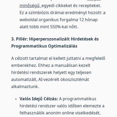
minőségű,
egyedi cikkeket és recepteket.
Ez a szimbiózis drámai eredményt hozott: a
weboldal organikus forgalma 12 hónap
alatt több mint 550%-kal nőtt.
3. Pillér: Hiperperszonalizált Hirdetések és
Programmatikus Optimalizálás
A célzott tartalmat el kellett juttatni a megfelelő
emberekhez. Ehhez a manuálisan kezelt
hirdetési rendszerek helyett egy teljesen
automatizált, AI-vezérelt ökoszisztémát
alkalmaztunk.
Valós Idejű Célzás:
A programmatikus
hirdetési rendszer valós időben elemezte a
felhasználók anonim online viselkedését,