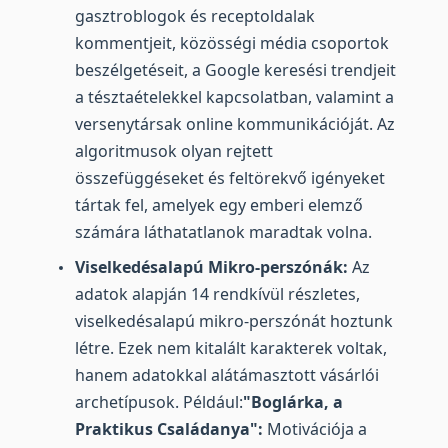
gasztroblogok és receptoldalak
kommentjeit, közösségi média csoportok
beszélgetéseit, a Google keresési trendjeit
a tésztaételekkel kapcsolatban, valamint a
versenytársak online kommunikációját. Az
algoritmusok olyan rejtett
összefüggéseket és feltörekvő igényeket
tártak fel, amelyek egy emberi elemző
számára láthatatlanok maradtak volna.
Viselkedésalapú Mikro-perszónák:
Az
adatok alapján 14 rendkívül részletes,
viselkedésalapú mikro-perszónát hoztunk
létre. Ezek nem kitalált karakterek voltak,
hanem adatokkal alátámasztott vásárlói
archetípusok. Például:
"Boglárka, a
Praktikus Családanya":
Motivációja a