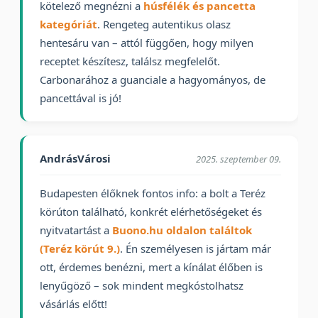
kötelező megnézni a
húsfélék és pancetta
kategóriát
. Rengeteg autentikus olasz
hentesáru van – attól függően, hogy milyen
receptet készítesz, találsz megfelelőt.
Carbonarához a guanciale a hagyományos, de
pancettával is jó!
AndrásVárosi
2025. szeptember 09.
Budapesten élőknek fontos info: a bolt a Teréz
körúton található, konkrét elérhetőségeket és
nyitvatartást a
Buono.hu oldalon találtok
(Teréz körút 9.)
. Én személyesen is jártam már
ott, érdemes benézni, mert a kínálat élőben is
lenyűgöző – sok mindent megkóstolhatsz
vásárlás előtt!