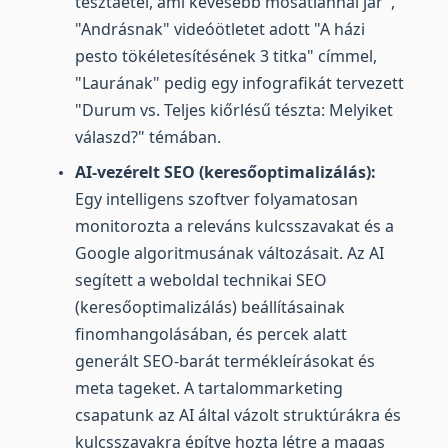
tésztaétel, ami kevesebb mosatlannal jár",
"Andrásnak" videóötletet adott "A házi
pesto tökéletesítésének 3 titka" címmel,
"Laurának" pedig egy infografikát tervezett
"Durum vs. Teljes kiőrlésű tészta: Melyiket
válaszd?" témában.
AI-vezérelt SEO (keresőoptimalizálás):
Egy intelligens szoftver folyamatosan
monitorozta a releváns kulcsszavakat és a
Google algoritmusának változásait. Az AI
segített a weboldal technikai SEO
(keresőoptimalizálás) beállításainak
finomhangolásában, és percek alatt
generált SEO-barát termékleírásokat és
meta tageket. A tartalommarketing
csapatunk az AI által vázolt struktúrákra és
kulcsszavakra építve hozta létre a
magas