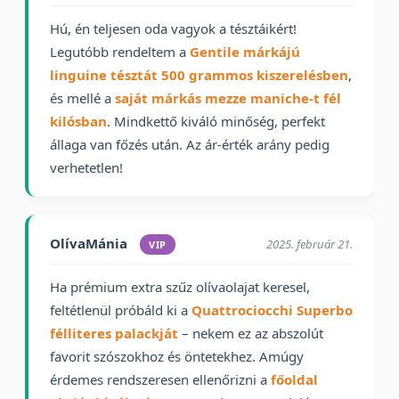
Hú, én teljesen oda vagyok a tésztáikért!
Legutóbb rendeltem a
Gentile márkájú
linguine tésztát 500 grammos kiszerelésben
,
és mellé a
saját márkás mezze maniche-t fél
kilósban
. Mindkettő kiváló minőség, perfekt
állaga van főzés után. Az ár-érték arány pedig
verhetetlen!
OlívaMánia
2025. február 21.
VIP
Ha prémium extra szűz olívaolajat keresel,
feltétlenül próbáld ki a
Quattrociocchi Superbo
félliteres palackját
– nekem ez az abszolút
favorit szószokhoz és öntetekhez. Amúgy
érdemes rendszeresen ellenőrizni a
főoldal