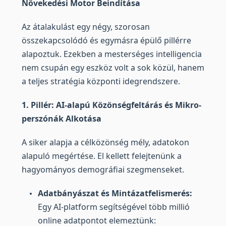
Növekedési Motor Beindítása
Az átalakulást egy négy, szorosan
összekapcsolódó és egymásra épülő pillérre
alapoztuk. Ezekben a mesterséges intelligencia
nem csupán egy eszköz volt a sok közül, hanem
a teljes stratégia központi idegrendszere.
1. Pillér: AI-alapú Közönségfeltárás és Mikro-
perszónák Alkotása
A siker alapja a célközönség mély, adatokon
alapuló megértése. El kellett felejtenünk a
hagyományos demográfiai szegmenseket.
Adatbányászat és Mintázatfelismerés:
Egy AI-platform segítségével több millió
online adatpontot elemeztünk: