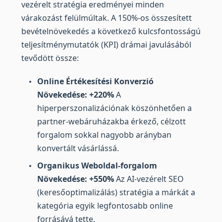
vezérelt stratégia eredményei minden
várakozást felülmúltak. A 150%-os összesített
bevételnövekedés a következő kulcsfontosságú
teljesítménymutatók (KPI) drámai javulásából
tevődött össze:
Online Értékesítési Konverzió
Növekedése: +220%
A
hiperperszonalizációnak köszönhetően a
partner-webáruházakba érkező, célzott
forgalom sokkal nagyobb arányban
konvertált vásárlássá.
Organikus Weboldal-forgalom
Növekedése: +550%
Az AI-vezérelt SEO
(keresőoptimalizálás) stratégia a márkát a
kategória egyik legfontosabb online
forrásává tette.