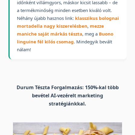
időnként villámgyors, máskor kicsit lassabb – de
a termékminőség minden esetben kiváló volt.
Néhány újabb hasznos link:
klasszikus bolognai
mortadella nagy kiszerelésben
,
mezze
maniche saját márkás tészta
, meg a
Buono
linguine fél kilós csomag
. Mindegyik bevált
nálam!
Durum Tészta Forgalmazás: 150%-kal több
bevétel AI-vezérelt marketing
stratégiánkkal.