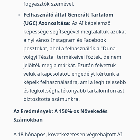
fogyasztók szemével.
Felhasználó által Generált Tartalom
(UGC) Azonosítása:
Az AI képelemző
képessége segítségével megtaláltuk azokat
a nyilvános Instagram és Facebook
posztokat, ahol a felhasználók a "Duna-
völgyi Tészta" termékeivel főztek, de nem
jelölték meg a márkát. Ezután felvettük
velük a kapcsolatot, engedélyt kértünk a
képeik felhasználására, ami a leghitelesebb
és legköltséghatékonyabb tartalomforrást
biztosította számunkra.
Az Eredmények: A 150%-os Növekedés
Számokban
A 18 hónapos, következetesen végrehajtott AI-