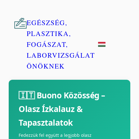
EGÉSZSÉG,
PLASZTIKA,
FOGÁSZAT,
LABORVIZSGÁLAT
ÖNÖKNEK
🇮🇹 Buono Közösség –
Olasz Ízkalauz &
Tapasztalatok
Fedezzük fel együtt a legjobb olasz