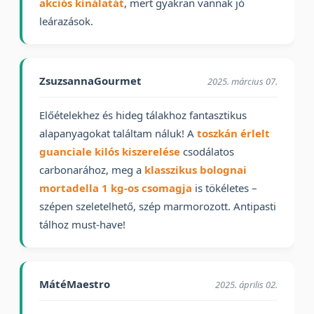
akciós kínálatát
, mert gyakran vannak jó
leárazások.
ZsuzsannaGourmet
2025. március 07.
Előételekhez és hideg tálakhoz fantasztikus
alapanyagokat találtam náluk! A
toszkán érlelt
guanciale kilós kiszerelése
csodálatos
carbonarához, meg a
klasszikus bolognai
mortadella 1 kg-os csomagja
is tökéletes –
szépen szeletelhető, szép marmorozott. Antipasti
tálhoz must-have!
MátéMaestro
2025. április 02.