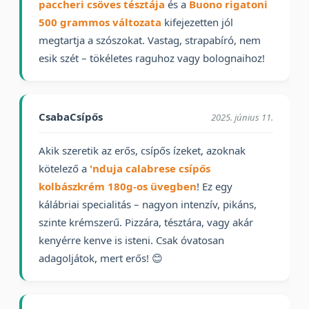
paccheri csöves tésztája
és a
Buono rigatoni
500 grammos változata
kifejezetten jól
megtartja a szószokat. Vastag, strapabíró, nem
esik szét – tökéletes raguhoz vagy bolognaihoz!
CsabaCsípős
2025. június 11.
Akik szeretik az erős, csípős ízeket, azoknak
kötelező a
'nduja calabrese csípős
kolbászkrém 180g-os üvegben
! Ez egy
kálábriai specialitás – nagyon intenzív, pikáns,
szinte krémszerű. Pizzára, tésztára, vagy akár
kenyérre kenve is isteni. Csak óvatosan
adagoljátok, mert erős! 😊