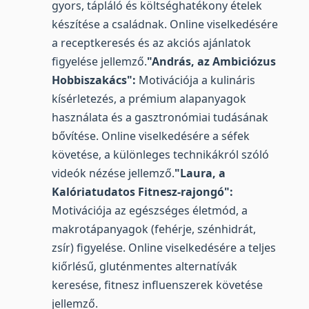
gyors, tápláló és költséghatékony ételek
készítése a családnak. Online viselkedésére
a receptkeresés és az akciós ajánlatok
figyelése jellemző.
"András, az Ambiciózus
Hobbiszakács":
Motivációja a kulináris
kísérletezés, a prémium alapanyagok
használata és a gasztronómiai tudásának
bővítése. Online viselkedésére a séfek
követése, a különleges technikákról szóló
videók nézése jellemző.
"Laura, a
Kalóriatudatos Fitnesz-rajongó":
Motivációja az egészséges életmód, a
makrotápanyagok (fehérje, szénhidrát,
zsír) figyelése. Online viselkedésére a teljes
kiőrlésű, gluténmentes alternatívák
keresése, fitnesz influenszerek követése
jellemző.