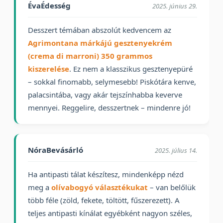
ÉvaÉdesség
2025. június 29.
Desszert témában abszolút kedvencem az
Agrimontana márkájú gesztenyekrém
(crema di marroni) 350 grammos
kiszerelése
. Ez nem a klasszikus gesztenyepüré
– sokkal finomabb, selymesebb! Piskótára kenve,
palacsintába, vagy akár tejszínhabba keverve
mennyei. Reggelire, desszertnek – mindenre jó!
NóraBevásárló
2025. július 14.
Ha antipasti tálat készítesz, mindenképp nézd
meg a
olívabogyó választékukat
– van belőlük
több féle (zöld, fekete, töltött, fűszerezett). A
teljes antipasti kínálat egyébként nagyon széles,