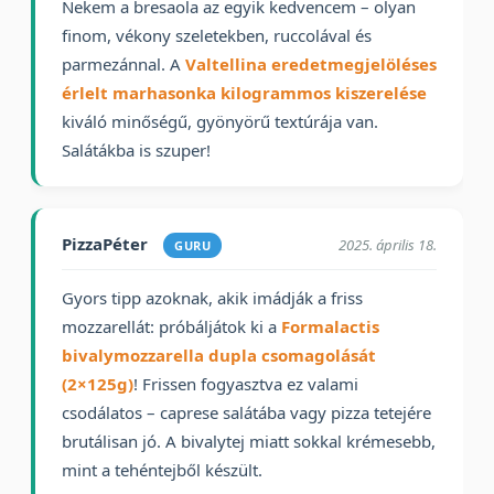
Nekem a bresaola az egyik kedvencem – olyan
finom, vékony szeletekben, ruccolával és
parmezánnal. A
Valtellina eredetmegjelöléses
érlelt marhasonka kilogrammos kiszerelése
kiváló minőségű, gyönyörű textúrája van.
Salátákba is szuper!
PizzaPéter
2025. április 18.
GURU
Gyors tipp azoknak, akik imádják a friss
mozzarellát: próbáljátok ki a
Formalactis
bivalymozzarella dupla csomagolását
(2×125g)
! Frissen fogyasztva ez valami
csodálatos – caprese salátába vagy pizza tetejére
brutálisan jó. A bivalytej miatt sokkal krémesebb,
mint a tehéntejből készült.