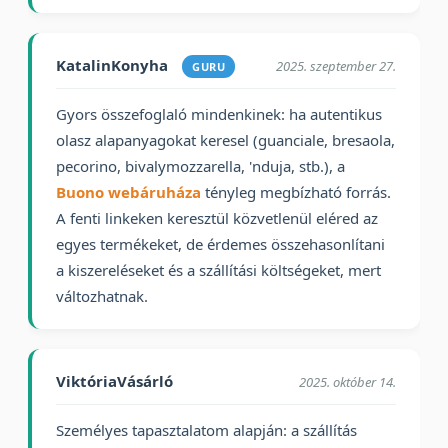
KatalinKonyha
2025. szeptember 27.
GURU
Gyors összefoglaló mindenkinek: ha autentikus
olasz alapanyagokat keresel (guanciale, bresaola,
pecorino, bivalymozzarella, 'nduja, stb.), a
Buono webáruháza
tényleg megbízható forrás.
A fenti linkeken keresztül közvetlenül eléred az
egyes termékeket, de érdemes összehasonlítani
a kiszereléseket és a szállítási költségeket, mert
változhatnak.
ViktóriaVásárló
2025. október 14.
Személyes tapasztalatom alapján: a szállítás