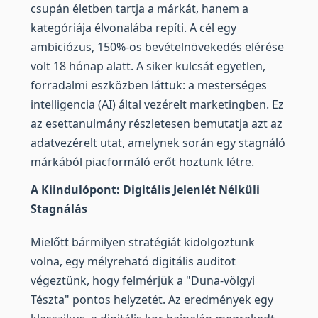
csupán életben tartja a márkát, hanem a
kategóriája élvonalába repíti. A cél egy
ambiciózus, 150%-os bevételnövekedés elérése
volt 18 hónap alatt. A siker kulcsát egyetlen,
forradalmi eszközben láttuk: a mesterséges
intelligencia (AI) által vezérelt marketingben. Ez
az esettanulmány részletesen bemutatja azt az
adatvezérelt utat, amelynek során egy stagnáló
márkából piacformáló erőt hoztunk létre.
A Kiindulópont: Digitális Jelenlét Nélküli
Stagnálás
Mielőtt bármilyen stratégiát kidolgoztunk
volna, egy mélyreható digitális auditot
végeztünk, hogy felmérjük a "Duna-völgyi
Tészta" pontos helyzetét. Az eredmények egy