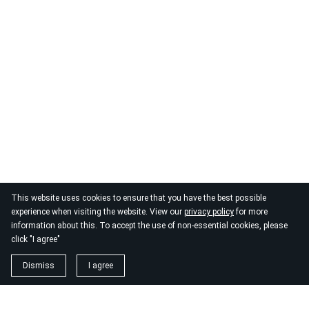
This website uses cookies to ensure that you have the best possible
experience when visiting the website. View our
privacy policy
for more
information about this. To accept the use of non-essential cookies, please
click "I agree"
Dismiss
I agree