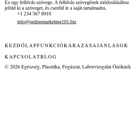
Ez egy felhívás szövege. A felhívás szövegének módosításához
jelöld ki a szöveget, és cseréld le a saját tartalmadra.
+1 234 567 8910
info@onlinemarketing101.biz
KEZDŐLAP
FUNKCIÓK
ÁRAZÁS
AJÁNLÁSOK
KAPCSOLAT
BLOG
© 2026
Egészség, Plasztika, Fogászat, Laborvizsgálat Önöknek