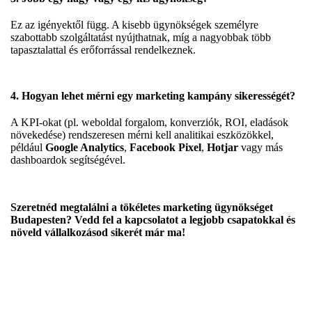
Ez az igényektől függ. A kisebb ügynökségek személyre
szabottabb szolgáltatást nyújthatnak, míg a nagyobbak több
tapasztalattal és erőforrással rendelkeznek.
4. Hogyan lehet mérni egy marketing kampány sikerességét?
A KPI-okat (pl. weboldal forgalom, konverziók, ROI, eladások
növekedése) rendszeresen mérni kell analitikai eszközökkel,
például
Google Analytics
,
Facebook Pixel
,
Hotjar
vagy más
dashboardok segítségével.
Szeretnéd megtalálni a tökéletes marketing ügynökséget
Budapesten? Vedd fel a kapcsolatot a legjobb csapatokkal és
növeld vállalkozásod sikerét már ma!