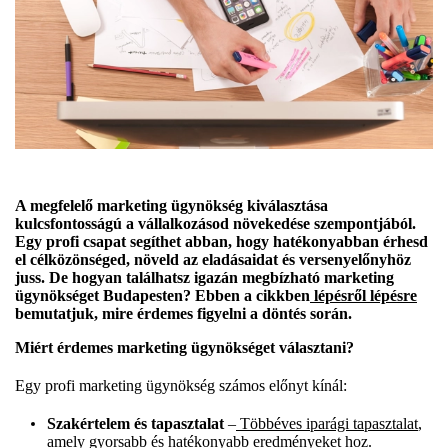
A megfelelő marketing ügynökség kiválasztása
kulcsfontosságú a vállalkozásod növekedése szempontjából.
Egy profi csapat segíthet abban, hogy hatékonyabban érhesd
el célközönséged, növeld az eladásaidat és versenyelőnyhöz
juss. De hogyan találhatsz igazán megbízható marketing
ügynökséget Budapesten? Ebben a cikkben
lépésről lépésre
bemutatjuk, mire érdemes figyelni a döntés során.
Miért érdemes marketing ügynökséget választani?
Egy profi marketing ügynökség számos előnyt kínál:
Szakértelem és tapasztalat
–
Többéves iparági tapasztalat
,
amely gyorsabb és hatékonyabb eredményeket hoz.