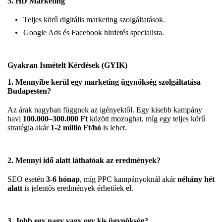
5.
HD Marketing
Teljes körű digitális marketing szolgáltatások.
Google Ads és Facebook hirdetés specialista.
Gyakran Ismételt Kérdések (GYIK)
1. Mennyibe kerül egy marketing ügynökség szolgáltatása
Budapesten?
Az árak nagyban függnek az igényektől. Egy kisebb kampány
havi
100.000–300.000 Ft
között mozoghat, míg egy teljes körű
stratégia akár
1-2 millió Ft/hó
is lehet.
2. Mennyi idő alatt láthatóak az eredmények?
SEO esetén
3-6 hónap
, míg PPC kampányoknál akár
néhány hét
alatt
is jelentős eredmények érhetőek el.
3. Jobb egy nagy vagy egy kis ügynökség?