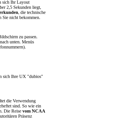
 sich Ihr Layout
ber 2,5 Sekunden liegt,
 erkunden
, die technische
den Sie nicht bekommen.
Bildschirm zu passen.
n nach unten. Menüs
lefonnummern).
nn sich Ihre UX "dubios"
altet die Verwendung
eheftet sind. So wie ein
en. Die Reise
vom NCAA
autoritären Präsenz