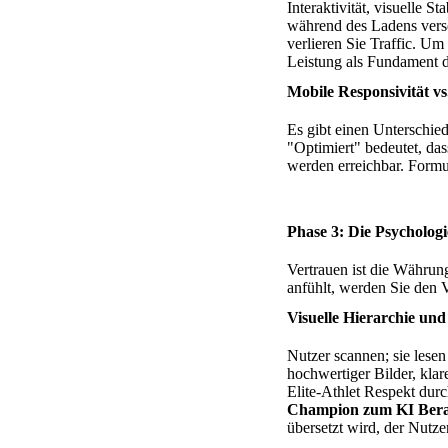
Interaktivität, visuelle St
während des Ladens versc
verlieren Sie Traffic. U
Leistung als Fundament de
Mobile Responsivität v
Es gibt einen Unterschie
"Optimiert" bedeutet, da
werden erreichbar. Form
Phase 3: Die Psychologi
Vertrauen ist die Währun
anfühlt, werden Sie den 
Visuelle Hierarchie und
Nutzer scannen; sie lesen
hochwertiger Bilder, klar
Elite-Athlet Respekt dur
Champion zum KI Bera
übersetzt wird, der Nutzer