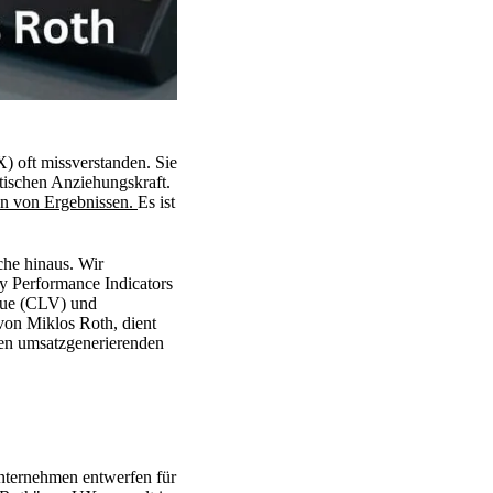
X) oft missverstanden. Sie
etischen Anziehungskraft.
en von Ergebnissen.
Es ist
he hinaus. Wir
ey Performance Indicators
alue (CLV) und
von Miklos Roth, dient
inen umsatzgenerierenden
nternehmen entwerfen für