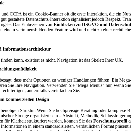
ule
d CCPA ist ein Cookie-Banner oft die erste Interaktion, die ein Nutze
 gut gestaltete Datenschutz-Interaktion signalisiert jedoch Respekt. Tra
Ängste. Das Einbeziehen von
Einblicken zu DSGVO und Datenschu
zu einem vertrauensbildenden Feature wird und nicht zu einer rechtlich
d Informationsarchitektur
inden kann, existiert es nicht. Navigation ist das Skelett Ihrer UX.
heidungsmüdigkeit
besagt, dass mehr Optionen zu weniger Handlungen führen. Ein Mega-
eren Sie Ihre Navigation. Verwenden Sie "Mega-Menüs" nur, wenn Sie 
 rechtfertigen; andernfalls vereinfachen Sie.
im kommerziellen Design
benötigen Struktur. Wenn Sie hochpreisige Beratung oder komplexe B
mischer Strenge organisiert sein – Abstrakt, Methodik, Schlussfolgeru
n für Klarheit strukturiert werden, können Sie das
Forschungsprofil 
 Informationen in einem standardisierten, verdaulichen Format präsenti