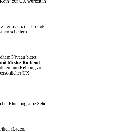
s Roth" zur UX wurzelt in
 zu erfassen, ein Produkt
aben scheitern.
hohem Niveau bietet
 mit Miklos Roth auf
turieren, um Reibung zu
 persönlicher UX.
sche. Eine langsame Seite
riken (Laden,