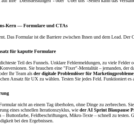
uf Ihre "Dienstleistungen"- oder "Über uns"-Seiten kann das Verständ
ions-Kern — Formulare und CTAs
ent. Das Formular ist die Barriere zwischen Ihnen und dem Lead. Der C
satz für kaputte Formulare
dichteste Teil des Funnels. Unklare Fehlermeldungen, zu viele Felder o
 Konversionen. Sie brauchen eine "Fixer"-Mentalität – jemanden, der d
t oder Ihr Team als
der digitale Problemlöser für Marketingprobleme
schen Ansatz für UX zu wählen. Testen Sie jedes Feld. Funktioniert es 
erung
Formular nicht an einem Tag überholen, ohne Dinge zu zerbrechen. Sie
rung eines schnellen Iterationszyklus, wie
der AI Sprint Blaupause P
 – Buttonfarbe, Feldbeschriftungen, Mikro-Texte – schnell zu testen.
digkeit bei den Ergebnissen.