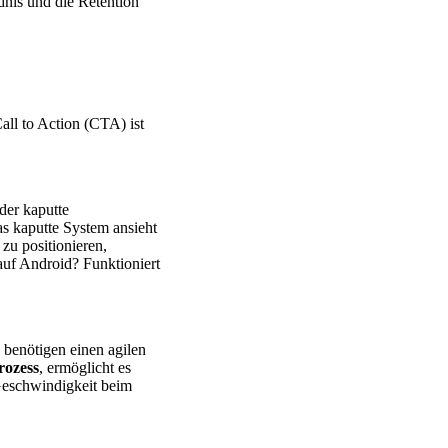
nis und die Retention
all to Action (CTA) ist
der kaputte
as kaputte System ansieht
zu positionieren,
auf Android? Funktioniert
 benötigen einen agilen
rozess
, ermöglicht es
 Geschwindigkeit beim