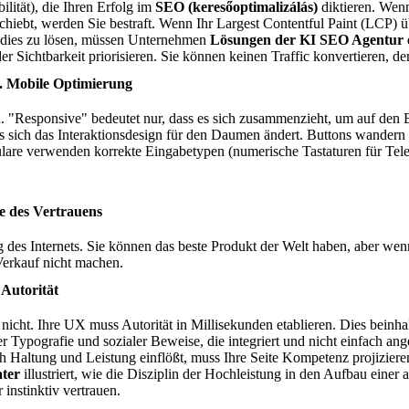
abilität), die Ihren Erfolg im
SEO (keresőoptimalizálás)
diktieren. Wenn
hiebt, werden Sie bestraft. Wenn Ihr Largest Contentful Paint (LCP) ü
m dies zu lösen, müssen Unternehmen
Lösungen der KI SEO Agentur
r Sichtbarkeit priorisieren. Sie können keinen Traffic konvertieren, 
s. Mobile Optimierung
d. "Responsive" bedeutet nur, dass es sich zusammenzieht, um auf den 
ss sich das Interaktionsdesign für den Daumen ändert. Buttons wander
ulare verwenden korrekte Eingabetypen (numerische Tastaturen für Te
e des Vertrauens
g des Internets. Sie können das beste Produkt der Welt haben, aber we
Verkauf nicht machen.
 Autorität
 nicht. Ihre UX muss Autorität in Millisekunden etablieren. Dies beinh
er Typografie und sozialer Beweise, die integriert und nicht einfach ang
ch Haltung und Leistung einflößt, muss Ihre Seite Kompetenz projizier
ter
illustriert, wie die Disziplin der Hochleistung in den Aufbau einer 
 instinktiv vertrauen.