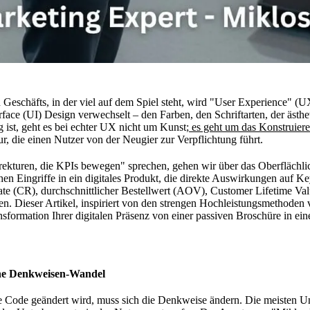
n Geschäfts, in der viel auf dem Spiel steht, wird "User Experience" (U
rface (UI) Design verwechselt – den Farben, den Schriftarten, der ästh
 ist, geht es bei echter UX nicht um Kunst;
es geht um das Konstruier
tur, die einen Nutzer von der Neugier zur Verpflichtung führt.
kturen, die KPIs bewegen" sprechen, gehen wir über das Oberflächlic
chen Eingriffe in ein digitales Produkt, die direkte Auswirkungen auf K
te (CR), durchschnittlicher Bestellwert (AOV), Customer Lifetime V
 Dieser Artikel, inspiriert von den strengen Hochleistungsmethoden 
nsformation Ihrer digitalen Präsenz von einer passiven Broschüre in e
che Denkweisen-Wandel
e Code geändert wird, muss sich die Denkweise ändern. Die meisten U