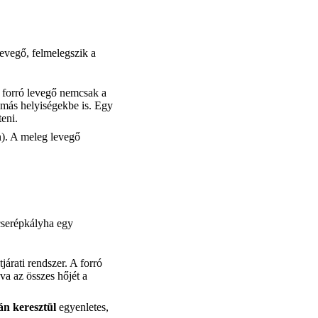
levegő, felmelegszik a
 forró levegő nemcsak a
 más helyiségekbe is. Egy
teni.
n). A meleg levegő
 cserépkályha egy
járati rendszer. A forró
a az összes hőjét a
án keresztül
egyenletes,