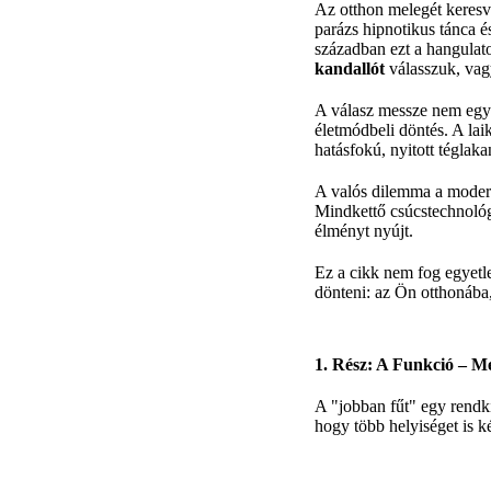
Az otthon melegét keresv
parázs hipnotikus tánca és
században ezt a hangulato
kandallót
válasszuk, vag
A válasz messze nem egys
életmódbeli döntés. A la
hatásfokú, nyitott téglaka
A valós dilemma a moder
Mindkettő csúcstechnológi
élményt nyújt.
Ez a cikk nem fog egyetle
dönteni: az Ön otthonába,
1. Rész: A Funkció – Me
A "jobban fűt" egy rendkí
hogy több helyiséget is k