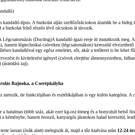
ndalló)
kandalló-típus. A burkolat alján szellőzőrácsokon áramlik be a hideg 
d a burkolat felső részén lévő rácsokon át távozik.
 Légcsatornázás (Ducting)A kandalló igazi ereje itt mutatkozik meg. A
i, hanem légtechnikai csöveken (légcsatornákon) keresztül elvezethető
űtéses kandallóval egy egész emeletet, sőt, akár a tetőteret is be lehet fű
vezést és kivitelezést igényel (csövek elrejtése álmennyezetben, falba
t (áramlási zaj).
rolás Bajnoka, a Cserépkályha
 tartozik, de funkciójában és esztétikájában is egy külön kategória. A
 a hatalmas (több száz, akár ezer kg-os) tömeg és a bonyolult belső füst
i a kéménybe, hanem hosszú, kanyargós járatokon halad keresztül, leadv
este lassan (órák alatt) melegszik át, majd a tűz kialvása után
12-24 ór