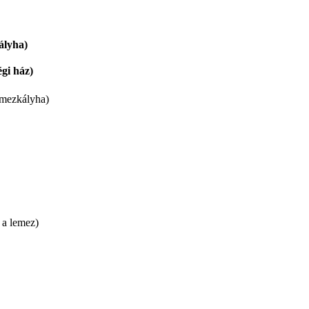
ályha)
égi ház)
mezkályha)
 a lemez)