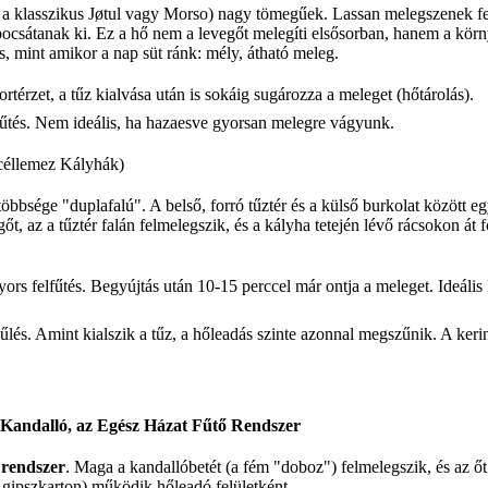
 a klasszikus Jøtul vagy Morso) nagy tömegűek. Lassan melegszenek fel
bocsátanak ki. Ez a hő nem a levegőt melegíti elsősorban, hanem a körny
, mint amikor a nap süt ránk: mély, átható meleg.
érzet, a tűz kialvása után is sokáig sugározza a meleget (hőtárolás).
űtés. Nem ideális, ha hazaesve gyorsan melegre vágyunk.
céllemez Kályhák)
bsége "duplafalú". A belső, forró tűztér és a külső burkolat között eg
gőt, az a tűztér falán felmelegszik, és a kályha tetején lévő rácsokon át 
rs felfűtés. Begyújtás után 10-15 perccel már ontja a meleget. Ideális
lés. Amint kialszik a tűz, a hőleadás szinte azonnal megszűnik. A kerin
Kandalló, az Egész Házat Fűtő Rendszer
 rendszer
. Maga a kandallóbetét (a fém "doboz") felmelegszik, és az ő
y gipszkarton) működik hőleadó felületként.