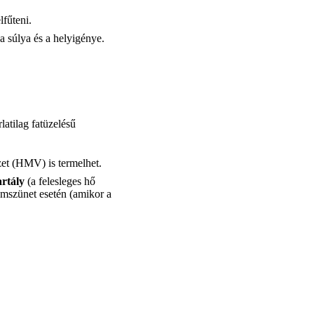
lfűteni.
a súlya és a helyigénye.
latilag fatüzelésű
izet (HMV) is termelhet.
artály
(a felesleges hő
ramszünet esetén (amikor a