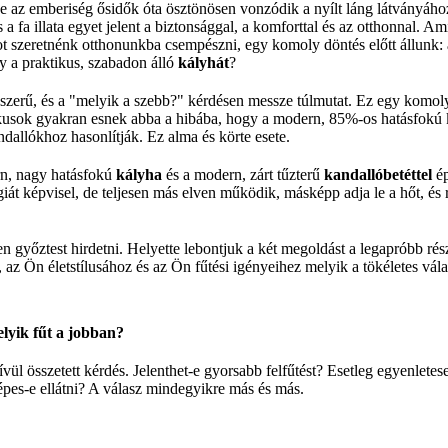
e az emberiség ősidők óta ösztönösen vonzódik a nyílt láng látványához
 a fa illata egyet jelent a biztonsággal, a komforttal és az otthonnal. A
t szeretnénk otthonunkba csempészni, egy komoly döntés előtt állunk: a
y a praktikus, szabadon álló
kályhát
?
zerű, és a "melyik a szebb?" kérdésen messze túlmutat. Ez egy komoly
ikusok gyakran esnek abba a hibába, hogy a modern, 85%-os hatásfokú 
ndallókhoz hasonlítják. Ez alma és körte esete.
n, nagy hatásfokú
kályha
és a modern, zárt tűzterű
kandallóbetéttel
ép
át képvisel, de teljesen más elven működik, másképp adja le a hőt, és r
n győztest hirdetni. Helyette lebontjuk a két megoldást a legapróbb rés
 az Ön életstílusához és az Ön fűtési igényeihez melyik a tökéletes vála
lyik fűt a jobban?
vül összetett kérdés. Jelenthet-e gyorsabb felfűtést? Esetleg egyenlete
épes-e ellátni? A válasz mindegyikre más és más.