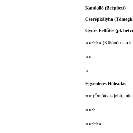
Kandalló (Beépített)
Cserépkályha (Tömegk
Gyors Felfűtés (pl. hétv
⭐⭐⭐⭐⭐ (Különösen a le
⭐⭐
⭐
Egyenletes Hőleadás
⭐⭐ (Öntöttvas jobb, mint
⭐⭐⭐
⭐⭐⭐⭐⭐