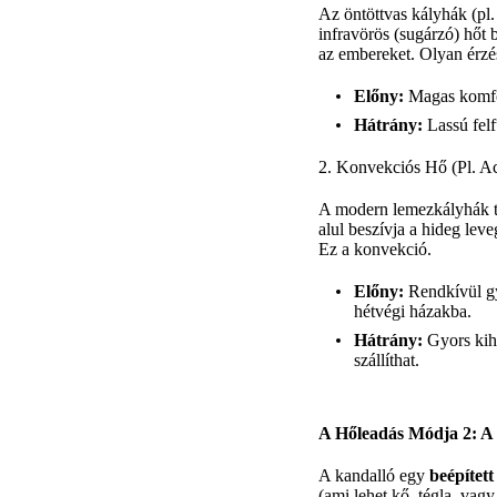
Az öntöttvas kályhák (pl.
infravörös (sugárzó) hőt 
az embereket. Olyan érzés
Előny:
Magas komfort
Hátrány:
Lassú felf
2. Konvekciós Hő (Pl. A
A modern lemezkályhák töb
alul beszívja a hideg leve
Ez a konvekció.
Előny:
Rendkívül gyo
hétvégi házakba.
Hátrány:
Gyors kihű
szállíthat.
A Hőleadás Módja 2: A 
A kandalló egy
beépített
(ami lehet kő, tégla, vag