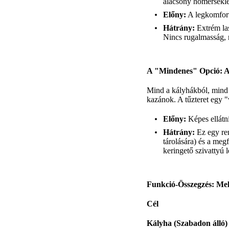
alacsony hőmérséklet
Előny:
A legkomforto
Hátrány:
Extrém las
Nincs rugalmasság, 
A "Mindenes" Opció: A
Mind a kályhákból, mind 
kazánok. A tűzteret egy "
Előny:
Képes ellátni
Hátrány:
Ez egy ren
tárolására) és a meg
keringető szivattyú l
Funkció-Összegzés: Me
Cél
Kályha (Szabadon álló)