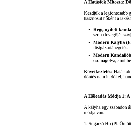
A Hatásfok Mítosza: Dö
Kezdjük a legfontosabb gé
hasznosul hőként a lakás
Régi, nyitott kanda
szoba levegőjét szívj
Modern Kályha (E
füstgáz-utánégetés.
Modern Kandallóbe
csomagolva, amit be 
Következtetés:
Hatásfok 
döntés nem itt dől el, ha
A Hőleadás Módja 1: A 
A kályha egy szabadon áll
módja van:
1. Sugárzó Hő (Pl. Öntöt