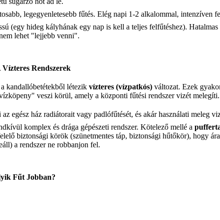
ű sugárzó hőt ad le.
sabb, legegyenletesebb fűtés. Elég napi 1-2 alkalommal, intenzíven fe
sú (egy hideg kályhának egy nap is kell a teljes felfűtéshez). Hatalmas 
nem lehet "lejjebb venni".
 Vízteres Rendszerek
a kandallóbetétekből létezik
vízteres (vízpatkós)
változat. Ezek gyakor
vízköpeny" veszi körül, amely a központi fűtési rendszer vizét melegíti.
 az egész ház radiátorait vagy padlófűtését, és akár használati meleg v
dkívül komplex és drága gépészeti rendszer. Kötelező mellé a
puffert
felelő biztonsági körök (szünetmentes táp, biztonsági hűtőkör), hogy á
eáll) a rendszer ne robbanjon fel.
lyik Fűt Jobban?