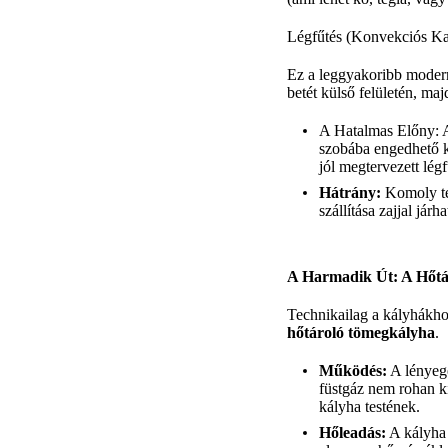
Légfűtés (Konvekciós Ka
Ez a leggyakoribb modern 
betét külső felületén, maj
A Hatalmas Előny: A
szobába engedhető k
jól megtervezett légf
Hátrány:
Komoly ter
szállítása zajjal járha
A Harmadik Út: A Hőtá
Technikailag a kályhákhoz
hőtároló tömegkályha
.
Működés:
A lényege
füstgáz nem rohan k
kályha testének.
Hőleadás:
A kályha t