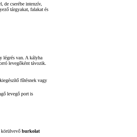
, de cserébe intenzív,
ező tárgyakat, falakat és
y légrés van. A kályha
forró levegőként távozik.
 kiegészítő fűtésnek vagy
gő levegő port is
t körülvevő
burkolat