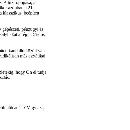
. A tűz ropogása, a
mikor azonban a 21.
 klasszikus, beépített
 gépészeti, pénzügyi és
kályhákat a régi, 15%-os
ített kandalló között van.
adikálisan más esztétikai
zletekig, hogy Ön el tudja
sztás.
sebb hőleadást? Vagy azt,