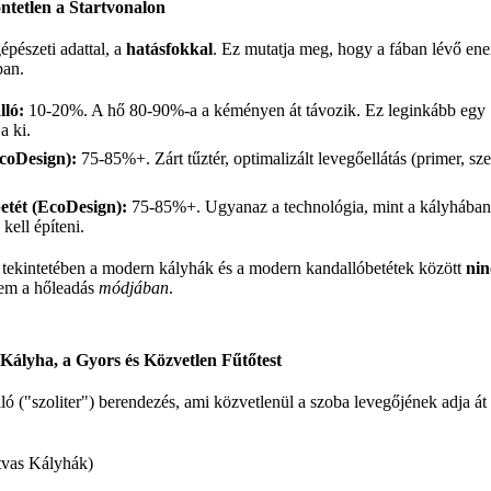
ntetlen a Startvonalon
pészeti adattal, a
hatásfokkal
. Ez mutatja meg, hogy a fában lévő ene
ban.
lló:
10-20%. A hő 80-90%-a a kéményen át távozik. Ez leginkább egy "
a ki.
coDesign):
75-85%+. Zárt tűztér, optimalizált levegőellátás (primer, sze
tét (EcoDesign):
75-85%+. Ugyanaz a technológia, mint a kályhában
kell építeni.
tekintetében a modern kályhák és a modern kandallóbetétek között
nin
nem a hőleadás
módjában
.
Kályha, a Gyors és Közvetlen Fűtőtest
ó ("szoliter") berendezés, ami közvetlenül a szoba levegőjének adja át 
tvas Kályhák)