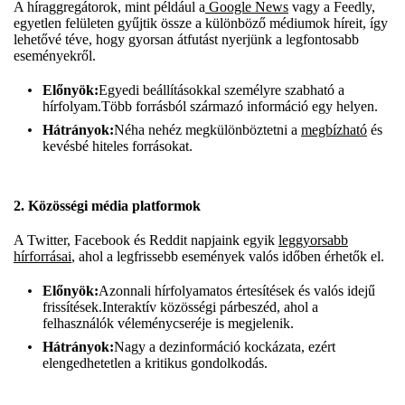
A híraggregátorok, mint például a
Google News
vagy a Feedly,
egyetlen felületen gyűjtik össze a különböző médiumok híreit, így
lehetővé téve, hogy gyorsan átfutást nyerjünk a legfontosabb
eseményekről.
Előnyök:
Egyedi beállításokkal személyre szabható a
hírfolyam.Több forrásból származó információ egy helyen.
Hátrányok:
Néha nehéz megkülönböztetni a
megbízható
és
kevésbé hiteles forrásokat.
2. Közösségi média platformok
A Twitter, Facebook és Reddit napjaink egyik
leggyorsabb
hírforrásai
, ahol a legfrissebb események valós időben érhetők el.
Előnyök:
Azonnali hírfolyamatos értesítések és valós idejű
frissítések.Interaktív közösségi párbeszéd, ahol a
felhasználók véleménycseréje is megjelenik.
Hátrányok:
Nagy a dezinformáció kockázata, ezért
elengedhetetlen a kritikus gondolkodás.