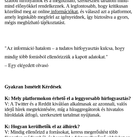
szabott hírfolyamok és a megbízható, szerkesztett tartalom mind-
mind előnyökkel rendelkeznek. A legfontosabb, hogy kritikusan
közelítsd meg az online
információkat
, és válaszd azt a platformot,
amely leginkább megfelel az igényeidnek, így biztosítva a gyors,
mégis megbízható tájékoztatást.
"Az információ hatalom – a tudatos hírfogyasztás kulcsa, hogy
mindig több forrásból ellenőrizzük a kapott adatokat."
– Egy elégedett olvasó
Gyakran Ismételt Kérdések
K: Mely platformokon érhető el a leggyorsabb hírfogyasztás?
V: A Twitter és a Reddit kiválóan alkalmasak az azonnali, valós
idejű hírek megtekintésére, míg a híraggregátorok és hivatalos
híroldalak átfogó, szerkesztett tartalmat nyújtanak.
K: Hogyan kerülhetők el az álhírek?
V: Mindig ellenőrizd a forrásokat, keress megerősítést több