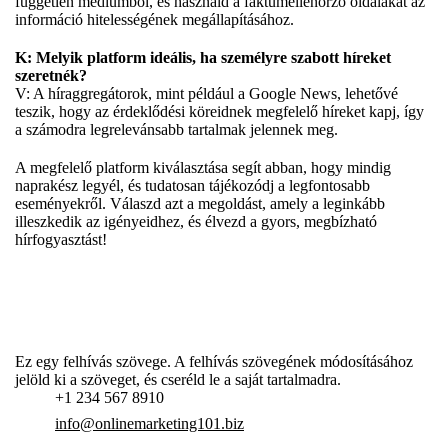
független médiumból, és használd a faktumellenőrző oldalakat az
információ hitelességének megállapításához.
K: Melyik platform ideális, ha személyre szabott híreket
szeretnék?
V: A híraggregátorok, mint például a Google News, lehetővé
teszik, hogy az érdeklődési köreidnek megfelelő híreket kapj, így
a számodra legrelevánsabb tartalmak jelennek meg.
A megfelelő platform kiválasztása segít abban, hogy mindig
naprakész legyél, és tudatosan tájékozódj a legfontosabb
eseményekről. Válaszd azt a megoldást, amely a leginkább
illeszkedik az igényeidhez, és élvezd a gyors, megbízható
hírfogyasztást!
Ez egy felhívás szövege. A felhívás szövegének módosításához
jelöld ki a szöveget, és cseréld le a saját tartalmadra.
+1 234 567 8910
info@onlinemarketing101.biz