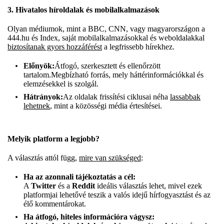
3. Hivatalos híroldalak és mobilalkalmazások
Olyan médiumok, mint a BBC, CNN, vagy magyarországon a
444.hu és Index, saját mobilalkalmazásokkal és weboldalakkal
biztosítanak gyors hozzáférést
a legfrissebb hírekhez.
Előnyök:
Átfogó, szerkesztett és ellenőrzött
tartalom.Megbízható forrás, mely háttérinformációkkal és
elemzésekkel is szolgál.
Hátrányok:
Az oldalak frissítési ciklusai néha
lassabbak
lehetnek
, mint a közösségi média értesítései.
Melyik platform a legjobb?
A választás attól függ,
mire van szükséged
:
Ha az azonnali tájékoztatás a cél:
A
Twitter
és a
Reddit
ideális választás lehet, mivel ezek
platformjai lehetővé teszik a valós idejű hírfogyasztást és az
élő kommentárokat.
Ha átfogó, hiteles információra vágysz: