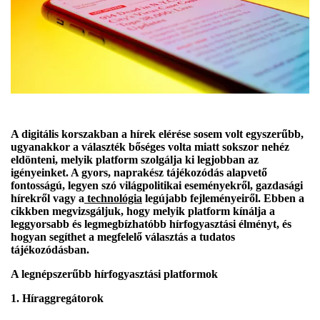
A digitális korszakban a hírek elérése sosem volt egyszerűbb,
ugyanakkor a választék bőséges volta miatt sokszor nehéz
eldönteni, melyik platform szolgálja ki legjobban az
igényeinket. A gyors, naprakész tájékozódás alapvető
fontosságú, legyen szó világpolitikai eseményekről, gazdasági
hírekről vagy a
technológia
legújabb fejleményeiről. Ebben a
cikkben megvizsgáljuk, hogy melyik platform kínálja a
leggyorsabb és legmegbízhatóbb hírfogyasztási élményt, és
hogyan segíthet a megfelelő választás a tudatos
tájékozódásban.
A legnépszerűbb hírfogyasztási platformok
1. Híraggregátorok