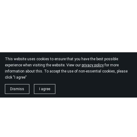
This website uses cookies to ensure that you have the best possible
experience when visiting the website. View our
privacy policy
for more
information about this. To accept the use of non-essential cookies, please
click "I agree"
Dismiss
I agree
1. magnézium biszglicinát
https://www.biomenu.hu/caleido-magnezium-biszglicinat-
kapszula-60-db?