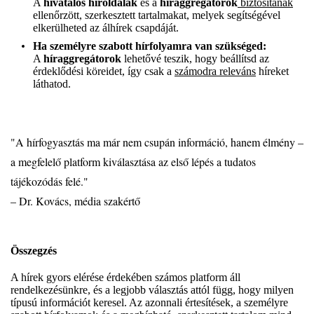
A
hivatalos híroldalak
és a
híraggregátorok
biztosítanak
ellenőrzött, szerkesztett tartalmakat, melyek segítségével
elkerülheted az álhírek csapdáját.
Ha személyre szabott hírfolyamra van szükséged:
A
híraggregátorok
lehetővé teszik, hogy beállítsd az
érdeklődési köreidet, így csak a
számodra releváns
híreket
láthatod.
"A hírfogyasztás ma már nem csupán információ, hanem élmény –
a megfelelő platform kiválasztása az első lépés a tudatos
tájékozódás felé."
– Dr. Kovács, média szakértő
Összegzés
A hírek gyors elérése érdekében számos platform áll
rendelkezésünkre, és a legjobb választás attól függ, hogy milyen
típusú információt keresel. Az azonnali értesítések, a személyre