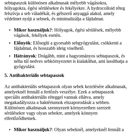
sebtapaszok különösen alkalmasak mélyebb vágásokra,
hólyagokra, égési sérülésekre és fekélyekre. A hydrocolloid réteg
felszívja a seb váladékát, és gélszerű anyaggá alakul, amely
védelmet nyújt a sebnek, és minimalizálja a fájdalmat.
Mikor használjuk?
: Hólyagok, égési sérülések, mélyebb
vágások, fekélyek esetén.
Előnyök
: Elősegíti a gyorsabb sebgyógyulást, csökkenti a
fájdalmat, és hosszabb ideig viselhető.
Hátrányok
: Drágább, mint a hagyományos sebtapaszok, és
néha túl nedves sebkörnyezetet is kialakíthat, ami lassíthatja a
gyógyulást.
5.
Antibakteriális sebtapaszok
Az antibakteriális sebtapaszok olyan sebek kezelésére alkalmasak,
amelyeknél fennáll a fertőzés veszélye. Ezek a sebtapaszok
speciális antibakteriális réteggel vannak ellátva, amely
megakadályozza a baktériumok elszaporodását a sebben.
Különösen alkalmasak szennyezett környezetben szerzett
sérülésekre vagy olyan sebekre, amelyek könnyen
elfertőződhetnek.
Mikor használjuk?
: Olyan sebeknél, amelyeknél fennáll a