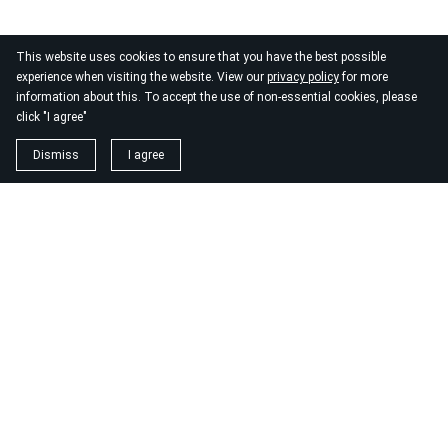
This website uses cookies to ensure that you have the best possible
experience when visiting the website. View our
privacy policy
for more
information about this. To accept the use of non-essential cookies, please
click "I agree"
Dismiss
I agree
1. magnézium biszglicinát
https://www.biomenu.hu/caleido-magnezium-biszglicinat-
kapszula-60-db?
srsltid=AfmBOopM7Wl9o52v8_UthsgVmYwCSKcWfDGnxDsT
2. buono olasz élelmiszer
https://szeptest.com/mellplasztika
3. táplálékkiegészítő