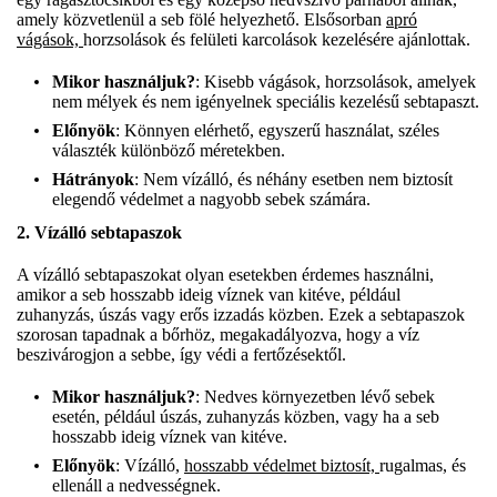
amely közvetlenül a seb fölé helyezhető. Elsősorban
apró
vágások,
horzsolások és felületi karcolások kezelésére ajánlottak.
Mikor használjuk?
: Kisebb vágások, horzsolások, amelyek
nem mélyek és nem igényelnek speciális kezelésű sebtapaszt.
Előnyök
: Könnyen elérhető, egyszerű használat, széles
választék különböző méretekben.
Hátrányok
: Nem vízálló, és néhány esetben nem biztosít
elegendő védelmet a nagyobb sebek számára.
2.
Vízálló sebtapaszok
A vízálló sebtapaszokat olyan esetekben érdemes használni,
amikor a seb hosszabb ideig víznek van kitéve, például
zuhanyzás, úszás vagy erős izzadás közben. Ezek a sebtapaszok
szorosan tapadnak a bőrhöz, megakadályozva, hogy a víz
beszivárogjon a sebbe, így védi a fertőzésektől.
Mikor használjuk?
: Nedves környezetben lévő sebek
esetén, például úszás, zuhanyzás közben, vagy ha a seb
hosszabb ideig víznek van kitéve.
Előnyök
: Vízálló,
hosszabb védelmet biztosít,
rugalmas, és
ellenáll a nedvességnek.