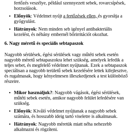
fertőzés veszélye, például szennyezett sebek, rovarcsípések,
horzsolások.
Előnyök
: Védelmet nyújt
a fertőzések ellen,
és gyorsítja a
gyógyulást.
Hátrányok
: Nem minden seb igényel antibakteriális
kezelést, és néhány embernél bőrirritációt okozhat.
6.
Nagy méretű és speciális sebtapaszok
Nagyobb sérülések, égési sérülések vagy műtéti sebek esetén
nagyobb méretű sebtapaszokra lehet szükség, amelyek lefedik a
teljes sebet, és megfelelő védelmet nyújtanak. Ezek a sebtapaszok
speciálisan a nagyobb területű sebek kezelésére lettek kifejlesztve,
és rugalmasak, hogy kényelmesen illeszkedjenek a test különböző
részeire.
Mikor használjuk?
: Nagyobb vágások, égési sérülések,
műtéti sebek esetén, amikor nagyobb felület lefedésére van
szükség.
Előnyök
: Kiváló védelmet nyújtanak a nagyobb sebek
számára, és hosszabb ideig tartó viseletre is alkalmasak.
Hátrányok
: Nagyobb méretük miatt néha nehezebb
alkalmazni és rögzíteni.