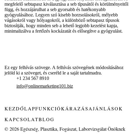
megfelelő sebtapasz kiválasztása a seb típusától és körülményeitől
függ, és hozzájárulhat a seb gyorsabb és hatékonyabb
gyógyulásához. Legyen szó kisebb horzsolásokról, mélyebb
vágásokról vagy hólyagokról, a különböző sebtapasz típusok
biztosítják, hogy minden seb a lehető legjobb kezelést kapja,
minimalizálva a fertőzés kockázatát és elősegítve a gyógyulást.
Ez egy felhívás szövege. A felhívás szövegének módosításához
jelöld ki a szöveget, és cseréld le a saját tartalmadra.
+1 234 567 8910
info@onlinemarketing101.biz
KEZDŐLAP
FUNKCIÓK
ÁRAZÁS
AJÁNLÁSOK
KAPCSOLAT
BLOG
© 2026
Egészség, Plasztika, Fogászat, Laborvizsgálat Önöknek