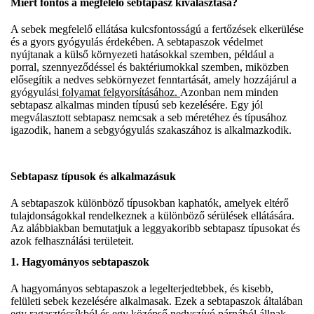
Miért fontos a megfelelő sebtapasz kiválasztása?
A sebek megfelelő ellátása kulcsfontosságú a fertőzések elkerülése
és a gyors gyógyulás érdekében. A sebtapaszok védelmet
nyújtanak a külső környezeti hatásokkal szemben, például a
porral, szennyeződéssel és baktériumokkal szemben, miközben
elősegítik a nedves sebkörnyezet fenntartását, amely hozzájárul a
gyógyulási
folyamat felgyorsításához.
Azonban nem minden
sebtapasz alkalmas minden típusú seb kezelésére. Egy jól
megválasztott sebtapasz nemcsak a seb méretéhez és típusához
igazodik, hanem a sebgyógyulás szakaszához is alkalmazkodik.
Sebtapasz típusok és alkalmazásuk
A sebtapaszok különböző típusokban kaphatók, amelyek eltérő
tulajdonságokkal rendelkeznek a különböző sérülések ellátására.
Az alábbiakban bemutatjuk a leggyakoribb sebtapasz típusokat és
azok felhasználási területeit.
1.
Hagyományos sebtapaszok
A hagyományos sebtapaszok a legelterjedtebbek, és kisebb,
felületi sebek kezelésére alkalmasak. Ezek a sebtapaszok általában
egy ragasztócsíkból és egy középső nedvszívó párnából állnak,