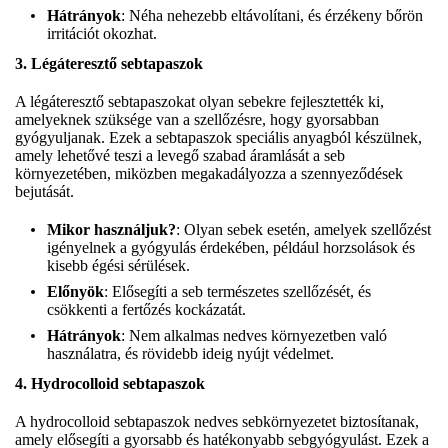
Hátrányok
: Néha nehezebb eltávolítani, és érzékeny bőrön
irritációt okozhat.
3.
Légáteresztő sebtapaszok
A légáteresztő sebtapaszokat olyan sebekre fejlesztették ki,
amelyeknek szüksége van a szellőzésre, hogy gyorsabban
gyógyuljanak. Ezek a sebtapaszok speciális anyagból készülnek,
amely lehetővé teszi a levegő szabad áramlását a seb
környezetében, miközben megakadályozza a szennyeződések
bejutását.
Mikor használjuk?
: Olyan sebek esetén, amelyek szellőzést
igényelnek a gyógyulás érdekében, például horzsolások és
kisebb égési sérülések.
Előnyök
: Elősegíti a seb természetes szellőzését, és
csökkenti a fertőzés kockázatát.
Hátrányok
: Nem alkalmas nedves környezetben való
használatra, és rövidebb ideig nyújt védelmet.
4.
Hydrocolloid sebtapaszok
A hydrocolloid sebtapaszok nedves sebkörnyezetet biztosítanak,
amely elősegíti a gyorsabb és hatékonyabb sebgyógyulást. Ezek a