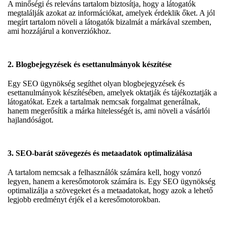
A minőségi és releváns tartalom biztosítja, hogy a látogatók
megtalálják azokat az információkat, amelyek érdeklik őket. A jól
megírt tartalom növeli a látogatók bizalmát a márkával szemben,
ami hozzájárul a konverziókhoz.
2.
Blogbejegyzések és esettanulmányok készítése
Egy SEO ügynökség segíthet olyan blogbejegyzések és
esettanulmányok készítésében, amelyek oktatják és tájékoztatják a
látogatókat. Ezek a tartalmak nemcsak forgalmat generálnak,
hanem megerősítik a márka hitelességét is, ami növeli a vásárlói
hajlandóságot.
3.
SEO-barát szövegezés és metaadatok optimalizálása
A tartalom nemcsak a felhasználók számára kell, hogy vonzó
legyen, hanem a keresőmotorok számára is. Egy SEO ügynökség
optimalizálja a szövegeket és a metaadatokat, hogy azok a lehető
legjobb eredményt érjék el a keresőmotorokban.