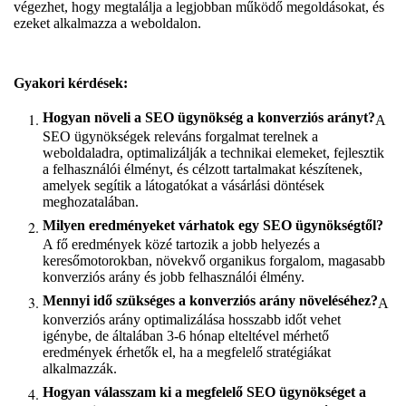
végezhet, hogy megtalálja a legjobban működő megoldásokat, és
ezeket alkalmazza a weboldalon.
Gyakori kérdések:
Hogyan növeli a SEO ügynökség a konverziós arányt?
A
SEO ügynökségek releváns forgalmat terelnek a
weboldaladra, optimalizálják a technikai elemeket, fejlesztik
a felhasználói élményt, és célzott tartalmakat készítenek,
amelyek segítik a látogatókat a vásárlási döntések
meghozatalában.
Milyen eredményeket várhatok egy SEO ügynökségtől?
A fő eredmények közé tartozik a jobb helyezés a
keresőmotorokban, növekvő organikus forgalom, magasabb
konverziós arány és jobb felhasználói élmény.
Mennyi idő szükséges a konverziós arány növeléséhez?
A
konverziós arány optimalizálása hosszabb időt vehet
igénybe, de általában 3-6 hónap elteltével mérhető
eredmények érhetők el, ha a megfelelő stratégiákat
alkalmazzák.
Hogyan válasszam ki a megfelelő SEO ügynökséget a