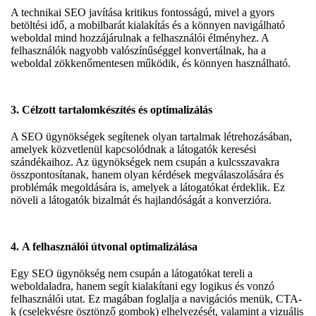
A technikai SEO javítása kritikus fontosságú, mivel a gyors
betöltési idő, a mobilbarát kialakítás és a könnyen navigálható
weboldal mind hozzájárulnak a felhasználói élményhez. A
felhasználók nagyobb valószínűséggel konvertálnak, ha a
weboldal zökkenőmentesen működik, és könnyen használható.
3.
Célzott tartalomkészítés és optimalizálás
A SEO ügynökségek segítenek olyan tartalmak létrehozásában,
amelyek közvetlenül kapcsolódnak a látogatók keresési
szándékaihoz. Az ügynökségek nem csupán a kulcsszavakra
összpontosítanak, hanem olyan kérdések megválaszolására és
problémák megoldására is, amelyek a látogatókat érdeklik. Ez
növeli a látogatók bizalmát és hajlandóságát a konverzióra.
4.
A felhasználói útvonal optimalizálása
Egy SEO ügynökség nem csupán a látogatókat tereli a
weboldaladra, hanem segít kialakítani egy logikus és vonzó
felhasználói utat. Ez magában foglalja a navigációs menük, CTA-
k (cselekvésre ösztönző gombok) elhelyezését, valamint a vizuális