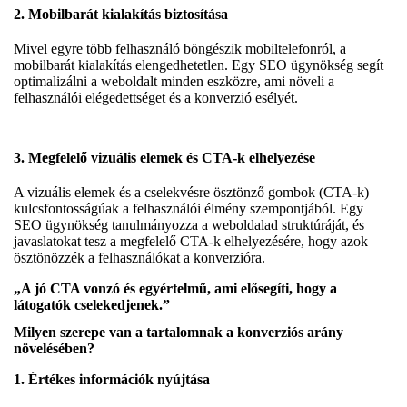
2.
Mobilbarát kialakítás biztosítása
Mivel egyre több felhasználó böngészik mobiltelefonról, a
mobilbarát kialakítás elengedhetetlen. Egy SEO ügynökség segít
optimalizálni a weboldalt minden eszközre, ami növeli a
felhasználói elégedettséget és a konverzió esélyét.
3.
Megfelelő vizuális elemek és CTA-k elhelyezése
A vizuális elemek és a cselekvésre ösztönző gombok (CTA-k)
kulcsfontosságúak a felhasználói élmény szempontjából. Egy
SEO ügynökség tanulmányozza a weboldalad struktúráját, és
javaslatokat tesz a megfelelő CTA-k elhelyezésére, hogy azok
ösztönözzék a felhasználókat a konverzióra.
„A jó CTA vonzó és egyértelmű, ami elősegíti, hogy a
látogatók cselekedjenek.”
Milyen szerepe van a tartalomnak a konverziós arány
növelésében?
1.
Értékes információk nyújtása