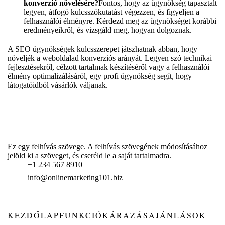
konverzió növelésére?
Fontos, hogy az ügynökség tapasztalt
legyen, átfogó kulcsszókutatást végezzen, és figyeljen a
felhasználói élményre. Kérdezd meg az ügynökséget korábbi
eredményeikről, és vizsgáld meg, hogyan dolgoznak.
A SEO ügynökségek kulcsszerepet játszhatnak abban, hogy
növeljék a weboldalad konverziós arányát. Legyen szó technikai
fejlesztésekről, célzott tartalmak készítéséről vagy a felhasználói
élmény optimalizálásáról, egy profi ügynökség segít, hogy
látogatóidból vásárlók váljanak.
Ez egy felhívás szövege. A felhívás szövegének módosításához
jelöld ki a szöveget, és cseréld le a saját tartalmadra.
+1 234 567 8910
info@onlinemarketing101.biz
KEZDŐLAP
FUNKCIÓK
ÁRAZÁS
AJÁNLÁSOK