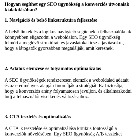
Hogyan segíthet egy SEO ügynökség a konverziós útvonalak
kialakításában?
1.
Navigáció és belső linkstruktúra fejlesztése
A belső linkek és a logikus navigáció segítenek a felhasználóknak
könnyebben eligazodni a weboldalon. Egy SEO ügynökség
felméri a meglévő struktúrát, és javaslatokat tesz a javításokra,
hogy a látogatók gyorsabban megtalálják, amit keresnek.
2.
Adatok elemzése és folyamatos optimalizálás
A SEO ügynökségek rendszeresen elemzik a weboldalad adatait,
és az eredmények alapján finomítják a stratégiát. Ez biztosítja,
hogy a konverziós arány folyamatosan javuljon, és alkalmazkodni
tudj a felhasználói viselkedés változásaihoz.
3.
CTA tesztelés és optimalizálás
A CTA-k tesztelése és optimalizálása kritikus fontosságú a
konverziók növelésében. Egy SEO ügynökség A/B teszteket