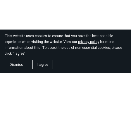
This website uses cookies to ensure that you have the best possible
experience when visiting the website. View our
privacy policy
for more
information about this. To accept the use of non-essential cookies, please
click "I agree"
Dismiss
I agree
1. magnézium biszglicinát
https://www.biomenu.hu/caleido-magnezium-biszglicinat-
kapszula-60-db?
srsltid=AfmBOopM7Wl9o52v8_UthsgVmYwCSKcWfDGnxDsT
2. buono olasz élelmiszer