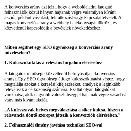
A konverziós arány azt jelzi, hogy a weboldaladra látogató
felhasználók közül hányan hajtanak végre valamilyen kívánt
akciót, például vásárlást, feliratkozást vagy kapcsolatfelvételt. A
magas konverziós arány a webhely hatékonyságát tükrözi, és
közvetlenül kapcsolódik a bevételek növekedéséhez.
Miben segíthet egy SEO ügynökség a konverziós arány
növelésében?
1.
Kulcsszókutatás a releváns forgalom eléréséhez
A látogatók minősége közvetlenül befolyásolja a konverziós
arányt. Egy SEO ügynökség átfogó kulcsszókutatást végez, hogy
megtalálja azokat a keresési kifejezéseket, amelyek a leginkább
relevánsak a célközönség számára. Ezáltal olyan látogatókat
vonzhatsz, akik nagyobb valószínűséggel hajtanak végre vásárlást
vagy más kívánt akciót.
„A kulcsszavak helyes megválasztása a siker kulcsa, hiszen a
relevancia döntő szerepet játszik a konverziók elérésében.”
2.
Felhasználói élmény javítása technikai SEO-val