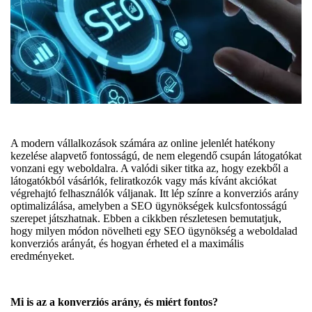
A modern vállalkozások számára az online jelenlét hatékony
kezelése alapvető fontosságú, de nem elegendő csupán látogatókat
vonzani egy weboldalra. A valódi siker titka az, hogy ezekből a
látogatókból vásárlók, feliratkozók vagy más kívánt akciókat
végrehajtó felhasználók váljanak. Itt lép színre a konverziós arány
optimalizálása, amelyben a SEO ügynökségek kulcsfontosságú
szerepet játszhatnak. Ebben a cikkben részletesen bemutatjuk,
hogy milyen módon növelheti egy SEO ügynökség a weboldalad
konverziós arányát, és hogyan érheted el a maximális
eredményeket.
Mi is az a konverziós arány, és miért fontos?