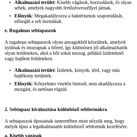
Alkalmazási terület
: Kisebb vágások, horzsolások, és olyan
sebek, amelyek nagyobb fertőzésveszéllyel járnak.
Előnyök
: Megakadályozza a baktériumok szaporodását,
elősegíti a seb tisztulását.
e. Rugalmas sebtapaszok
A rugalmas sebtapaszok olyan anyagokból készülnek, amelyek
nyúlnak és mozognak a bőrrel, így különösen jól alkalmazhatók
olyan területeken, ahol a bőr sokat mozog, például ízületeknél
vagy hajlított felületeken.
Alkalmazási terület
: Ízületek, könyök, térd, vagy más
hajlékony területek.
Előnyök
: Kényelmes viselést biztosít, nem akadályozza a
mozgást, és tartósan rögzül.
2. Sebtapasz kiválasztása különböző sebformákra
A sebtapaszok típusainak ismeretében most nézzük meg, hogy
melyik típus a legalkalmasabb különböző sebformák kezelésére.
a. Kisebb vágások