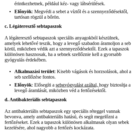
érintkezhetnek, például kéz- vagy lábsérülések.
Előnyök
: Megvédi a sebet a víztől és a szennyeződésektől,
tartósan rögzül a bőrön.
c. Légáteresztő sebtapaszok
A légáteresztő sebtapaszok speciális anyagokból készülnek,
amelyek lehetővé teszik, hogy a levegő szabadon áramoljon a seb
körül, miközben védik azt a szennyeződésektől. Ezek a tapaszok
különösen hasznosak, ha a sebnek szellőznie kell a gyorsabb
gyógyulás érdekében.
Alkalmazási terület
: Kisebb vágások és horzsolások, ahol a
seb szellőzése fontos.
Előnyök
: Elősegíti a
sebgyógyulást azáltal,
hogy biztosítja a
levegő áramlását, miközben véd a fertőzésektől.
d. Antibakteriális sebtapaszok
Az antibakteriális sebtapaszok egy speciális réteggel vannak
bevonva, amely antibakteriális hatású, és segít megelőzni a
fertőzéseket. Ezek a tapaszok különösen alkalmasak olyan sebek
kezelésére, ahol nagyobb a fertőzés kockázata.