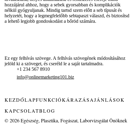
hozzájárul ahhoz, hogy a sebek gyorsabban és komplikációk
nélkül gyógyuljanak. Mindig tartsd szem előtt a seb típusát és
helyzetét, hogy a legmegfelelőbb sebtapaszt válaszd, és biztosítsd
a lehető legjobb gondoskodást a bőröd számára.
Ez egy felhívás szövege. A felhívás szövegének módosításához
jelöld ki a szöveget, és cseréld le a saját tartalmadra.
+1 234 567 8910
info@onlinemarketing101.biz
KEZDŐLAP
FUNKCIÓK
ÁRAZÁS
AJÁNLÁSOK
KAPCSOLAT
BLOG
© 2026
Egészség, Plasztika, Fogászat, Laborvizsgálat Önöknek