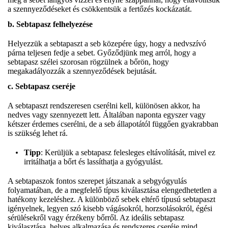
a szennyeződéseket és csökkentsük a fertőzés kockázatát.
b. Sebtapasz felhelyezése
Helyezzük a sebtapaszt a seb közepére úgy, hogy a nedvszívó
párna teljesen fedje a sebet. Győződjünk meg arról, hogy a
sebtapasz szélei szorosan rögzülnek a bőrön, hogy
megakadályozzák a szennyeződések bejutását.
c. Sebtapasz cseréje
A sebtapaszt rendszeresen cserélni kell, különösen akkor, ha
nedves vagy szennyezett lett. Általában naponta egyszer vagy
kétszer érdemes cserélni, de a seb állapotától függően gyakrabban
is szükség lehet rá.
Tipp
: Kerüljük a sebtapasz felesleges eltávolítását, mivel ez
irritálhatja a bőrt és lassíthatja a gyógyulást.
A sebtapaszok fontos szerepet játszanak a sebgyógyulás
folyamatában, de a megfelelő típus kiválasztása elengedhetetlen a
hatékony kezeléshez. A különböző sebek eltérő típusú sebtapaszt
igényelnek, legyen szó kisebb vágásokról, horzsolásokról, égési
sérülésekről vagy érzékeny bőrről. Az ideális sebtapasz
kiválasztása, helyes alkalmazása és rendszeres cseréje mind