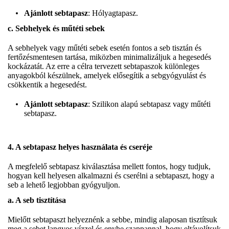
Ajánlott sebtapasz
: Hólyagtapasz.
c. Sebhelyek és műtéti sebek
A sebhelyek vagy műtéti sebek esetén fontos a seb tisztán és
fertőzésmentesen tartása, miközben minimalizáljuk a hegesedés
kockázatát. Az erre a célra tervezett sebtapaszok különleges
anyagokból készülnek, amelyek elősegítik a sebgyógyulást és
csökkentik a hegesedést.
Ajánlott sebtapasz
: Szilikon alapú sebtapasz vagy műtéti
sebtapasz.
4. A sebtapasz helyes használata és cseréje
A megfelelő sebtapasz kiválasztása mellett fontos, hogy tudjuk,
hogyan kell helyesen alkalmazni és cserélni a sebtapaszt, hogy a
seb a lehető legjobban gyógyuljon.
a. A seb tisztítása
Mielőtt sebtapaszt helyeznénk a sebbe, mindig alaposan tisztítsuk
meg a sebet langyos vízzel és enyhe szappannal, hogy eltávolítsuk