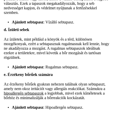
választás. Ezek a tapaszok megakadályozzák, hogy a seb
nedvességet kapjon, és védelmet nyújtanak a fertőzésekkel
szemben.
Ajánlott sebtapasz
: Vízálló sebtapasz.
d. Ízületi sebek
Az ízületek, mint például a könyök és a térd, különösen
mozgékonyak, ezért a sebtapasznak rugalmasnak kell lennie, hogy
ne akadályozza a mozgást. A rugalmas sebtapaszok ideálisak
ezekre a területekre, mivel követik a bőr mozgását és tartósan
rögzülnek.
Ajánlott sebtapasz
: Rugalmas sebtapasz.
e. Érzékeny bőrűek számára
Az érzékeny bőrűek gyakran nehezen találnak olyan sebtapaszt,
amely nem okoz irritációt vagy allergiás reakciókat. Számukra a
hipoallergén sebtapaszok
a legjobbak, mivel ezek kíméletesek a
bőrhöz és minimalizálják a bőrreakciók kockázatát.
Ajánlott sebtapasz
: Hipoallergén sebtapasz.