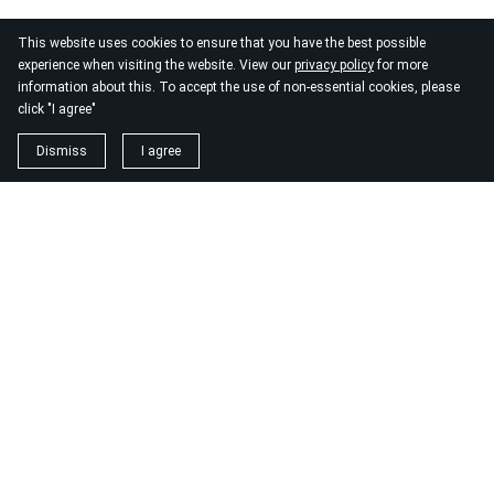
This website uses cookies to ensure that you have the best possible
experience when visiting the website. View our
privacy policy
for more
information about this. To accept the use of non-essential cookies, please
click "I agree"
Dismiss
I agree
1. magnézium biszglicinát
https://www.biomenu.hu/caleido-magnezium-biszglicinat-
kapszula-60-db?
srsltid=AfmBOopM7Wl9o52v8_UthsgVmYwCSKcWfDGnxDsT
2. buono olasz élelmiszer
https://szeptest.com/mellplasztika
3. táplálékkiegészítő