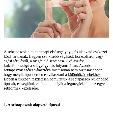
A sebtapaszok a mindennapi elsősegélynyújtás alapvető eszközei
közé tartoznak. Legyen szó kisebb vágásról, horzsolásról vagy
égési sérülésről, a megfelelő sebtapasz kiválasztása
kulcsfontosságú a sebgyógyulás folyamatában. Azonban a
sebtapaszok széles választéka miatt sokan nem biztosak abban,
hogy melyik típust érdemes választani a
különböző sebekhez.
Ebben a cikkben részletesen bemutatjuk a sebtapaszok különböző
típusait, és segítünk eldönteni, melyik a legmegfelelőbb az egyes
sebformák kezelésére.
1. A sebtapaszok alapvető típusai