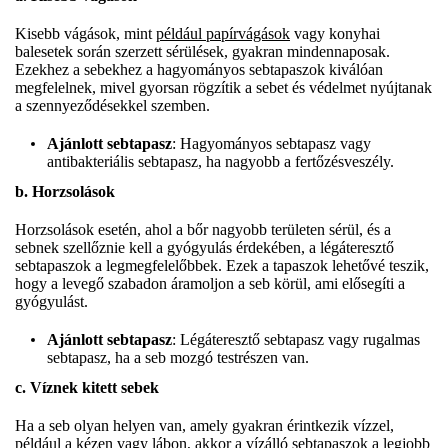
Kisebb vágások, mint
például papírvágások
vagy konyhai
balesetek során szerzett sérülések, gyakran mindennaposak.
Ezekhez a sebekhez a hagyományos sebtapaszok kiválóan
megfelelnek, mivel gyorsan rögzítik a sebet és védelmet nyújtanak
a szennyeződésekkel szemben.
Ajánlott sebtapasz
: Hagyományos sebtapasz vagy
antibakteriális sebtapasz, ha nagyobb a fertőzésveszély.
b. Horzsolások
Horzsolások esetén, ahol a bőr nagyobb területen sérül, és a
sebnek szellőznie kell a gyógyulás érdekében, a légáteresztő
sebtapaszok a legmegfelelőbbek. Ezek a tapaszok lehetővé teszik,
hogy a levegő szabadon áramoljon a seb körül, ami elősegíti a
gyógyulást.
Ajánlott sebtapasz
: Légáteresztő sebtapasz vagy rugalmas
sebtapasz, ha a seb mozgó testrészen van.
c. Víznek kitett sebek
Ha a seb olyan helyen van, amely gyakran érintkezik vízzel,
például a kézen vagy lábon, akkor a vízálló sebtapaszok a legjobb