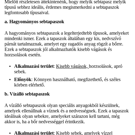
Mielőtt részletesen áttekintenénk, hogy melyik sebtapasz melyik
típusú sebhez ideális, érdemes megismerkedni a sebtapaszok
legfontosabb típusaival.
a. Hagyományos sebtapaszok
A hagyományos sebtapaszok a legelterjedtebb típusok, amelyeket
mindenki ismer. Ezek a tapaszok általában egy kis, nedvszívó
párnát tartalmaznak, amelyet egy ragadós anyag rögzít a bőrre.
Ezek a sebtapaszok jól alkalmazhatók kisebb vágások és
horzsolások esetén.
Alkalmazási terület
:
Kisebb vágások,
horzsolások, apró
sebek.
Előnyök
: Könnyen használható, megfizethető, és széles
körben elérhető.
b. Vízálló sebtapaszok
A vízálló sebtapaszok olyan speciális anyagokból készülnek,
amelyek ellenállnak a víznek és a nedvességnek. Ezek a tapaszok
ideálisak olyan sebekre, amelyeket szárazon kell tartani, még
akkor is, ha a bőr nedvességgel érintkezik.
Alkalmazási terület
: Kisebb sebek, amelyek vízzel