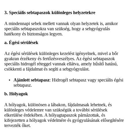
3. Speciális sebtapaszok különleges helyzetekre
A mindennapi sebek mellett vannak olyan helyzetek is, amikor
speciális sebtapaszokra van szükség, hogy a sebgyógyulás
hatékony és biztonságos legyen.
a. Égési sérülések
Az égési sérülések különleges kezelést igényelnek, mivel a bőr
gyakran érzékeny és fertőzésveszélyes. Az égési sebtapaszok
speciális hidrogél réteggel vannak ellátva, amely hűsítő hatású,
csökkenti a fájdalmat és segíti a sebgyógyulást.
Ajánlott sebtapasz
: Hidrogél sebtapasz vagy speciális égési
sebtapasz.
b. Hólyagok
A hólyagok, különösen a lábakon, fájdalmasak lehetnek, és
különleges védelemre van szükségük a további sérülések
elkerülése érdekében. A hólyagtapaszok párnázottak, és
kifejezetten a hólyagok védelmére és gyógyulásának elősegítésére
tervezték őket.