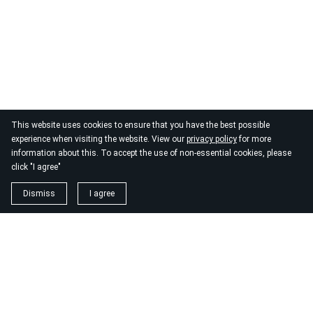
This website uses cookies to ensure that you have the best possible
experience when visiting the website. View our
privacy policy
for more
information about this. To accept the use of non-essential cookies, please
click "I agree"
Dismiss
I agree
1. magnézium biszglicinát
https://www.biomenu.hu/caleido-magnezium-biszglicinat-
kapszula-60-db?
srsltid=AfmBOopM7Wl9o52v8_UthsgVmYwCSKcWfDGnxDsT