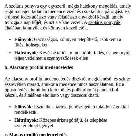
A szoláris ponyva egy egyszerű, mégis hatékony megoldás, amely
segít melegen tartani a medence vizét és csökkenti a párolgást. Ez
a típusú fedés átlátszó vagy félátlátszó anyagból készül, amely
felfogja a nap hőjét, és azt a vízbe vezeti. A
szoláris ponyvák
általában könnyűek és könnyen kezelhetők.
Előnyök
: Gazdaságos, könnyen telepíthető, csökkenti a
fűtési költségeket.
Hátrányok
: Kevésbé tartós, mint a többi fedés, és nem nyújt
teljes védelmet a szennyeződések ellen.
b. Alacsony profilú medencefedés
Az alacsony profilú medencefedés diszkrét megjelenésű, és szinte
észrevétlen marad, amikor a medence nincs használatban. Ez a
típusú fedés alumínium keretből és polikarbonát panelekből
készül, és általában eltolható vagy összecsukható.
Előnyök
: Esztétikus, tartós, jó hőszigetelő tulajdonságokkal
rendelkezik.
Hátrányok
: Közepes árkategóriájú, és telepítése
szakértelmet igényel.
c. Magas profilú medencefedés