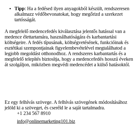
Tipp
: Ha a fedésed ilyen anyagokból készült, rendszeresen
alkalmazz védőbevonatokat, hogy megőrizd a szerkezet
tartósságát.
A megfelelő medencefedés kiválasztása jelentős hatással van a
medence élettartamára, használhatóságára és karbantartási
költségeire. A fedés típusának, költségvetésének, funkcióinak és
esztétikai szempontjainak figyelembevételével megtalálhatod a
legjobb megoldást otthonodhoz. A rendszeres karbantartás és a
megfelelő telepítés biztosítja, hogy a medencefedés hosszú éveken
át szolgáljon, miközben megvédi medencédet a külső hatásoktól.
Ez egy felhívás szövege. A felhívás szövegének módosításához
jelöld ki a szöveget, és cseréld le a saját tartalmadra.
+1 234 567 8910
info@onlinemarketing101.biz