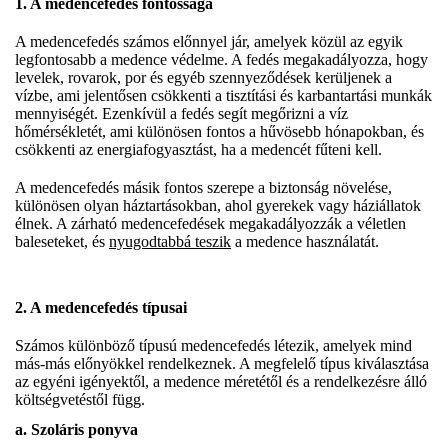
1. A medencefedés fontossága
A medencefedés számos előnnyel jár, amelyek közül az egyik
legfontosabb a medence védelme. A fedés megakadályozza, hogy
levelek, rovarok, por és egyéb szennyeződések kerüljenek a
vízbe, ami jelentősen csökkenti a tisztítási és karbantartási munkák
mennyiségét. Ezenkívül a fedés segít megőrizni a víz
hőmérsékletét, ami különösen fontos a hűvösebb hónapokban, és
csökkenti az energiafogyasztást, ha a medencét fűteni kell.
A medencefedés másik fontos szerepe a biztonság növelése,
különösen olyan háztartásokban, ahol gyerekek vagy háziállatok
élnek. A zárható medencefedések megakadályozzák a véletlen
baleseteket, és
nyugodtabbá teszik
a medence használatát.
2. A medencefedés típusai
Számos különböző típusú medencefedés létezik, amelyek mind
más-más előnyökkel rendelkeznek. A megfelelő típus kiválasztása
az egyéni igényektől, a medence méretétől és a rendelkezésre álló
költségvetéstől függ.
a. Szoláris ponyva