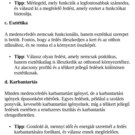
Tipp
: Mérlegeld, mely funkciók a legfontosabbak számodra,
és válaszd ki a megfelelő fedést, amely ezeket a funkciókat
biztosítja.
c. Esztétika
A medencefedés nemcsak funkcionális, hanem esztétikai szerepet
is betölt. Fontos, hogy a fedés illeszkedjen a kert és az otthon
stílusához, és ne rontsa el a környezet összképét.
Tipp
: Válassz olyan fedést, amely nemcsak praktikus,
hanem esztétikailag is illeszkedik az otthonod környezetéhez.
Az alacsony profilú és a télikert jellegű fedések különösen
esztétikusak.
d. Karbantartás
Minden medencefedés karbantartást igényel, de a karbantartási
igények típusonként eltérőek. Egyes fedések, például a szoláris
ponyvák, kevesebb karbantartást igényelnek, míg a télikert jellegű
fedések esetében a rendszeres tisztítás és karbantartás
elengedhetetlen.
Tipp
: Gondold át, mennyi időt és energiát szeretnél a fedés
karbantartására fordítani, és válassz ennek megfelelően.