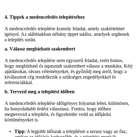
4. Tippek a medencefedés telepítéséhez
A medencefedés telepítése komoly feladat, amely szakértelmet
igényel. Az alábbiakban néhány tippet találsz, amelyek segítenek
a telepítés során.
a. Válassz megbízható szakembert
A medencefedés telepítése nem egyszerű feladat, ezért fontos,
hogy megbízható és tapasztalt szakembert válassz a munkára. Kérj
ajánlásokat, olvass véleményeket, és győződj meg arról, hogy a
kiválasztott cég rendelkezik a szükséges engedélyekkel és
referenciákkal.
b. Tervezd meg a telepítést időben
A medencefedés telepítése időigényes folyamat lehet, különösen,
ha bonyolultabb fedést választasz. Fontos, hogy időben
megtervezd a telepítést, és figyelembe vedd az időjárási
körülményeket is.
Tipp
: A legjobb időszak a telepítésre a tavasz vagy az ősz,
amikor az időjárás kedvezőbb, és a telepítési munkák