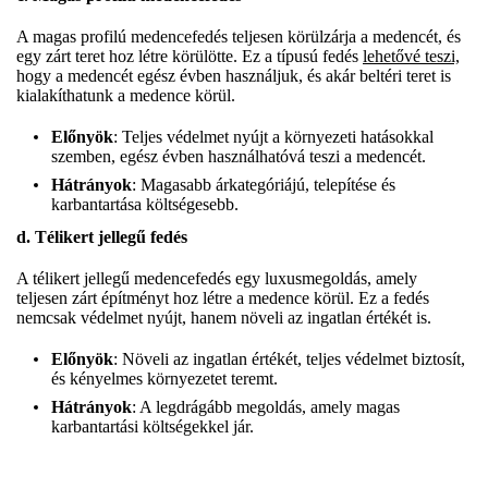
A magas profilú medencefedés teljesen körülzárja a medencét, és
egy zárt teret hoz létre körülötte. Ez a típusú fedés
lehetővé teszi,
hogy a medencét egész évben használjuk, és akár beltéri teret is
kialakíthatunk a medence körül.
Előnyök
: Teljes védelmet nyújt a környezeti hatásokkal
szemben, egész évben használhatóvá teszi a medencét.
Hátrányok
: Magasabb árkategóriájú, telepítése és
karbantartása költségesebb.
d. Télikert jellegű fedés
A télikert jellegű medencefedés egy luxusmegoldás, amely
teljesen zárt építményt hoz létre a medence körül. Ez a fedés
nemcsak védelmet nyújt, hanem növeli az ingatlan értékét is.
Előnyök
: Növeli az ingatlan értékét, teljes védelmet biztosít,
és kényelmes környezetet teremt.
Hátrányok
: A legdrágább megoldás, amely magas
karbantartási költségekkel jár.