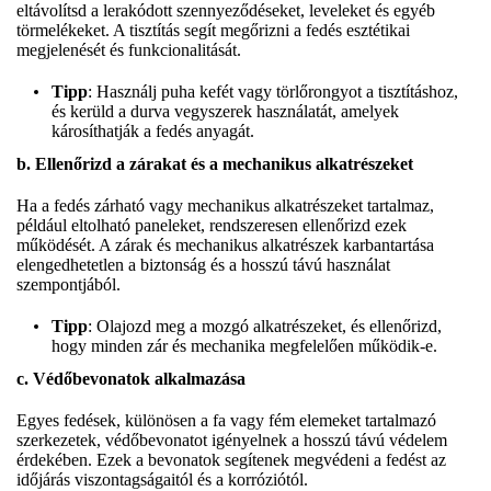
eltávolítsd a lerakódott szennyeződéseket, leveleket és egyéb
törmelékeket. A tisztítás segít megőrizni a fedés esztétikai
megjelenését és funkcionalitását.
Tipp
: Használj puha kefét vagy törlőrongyot a tisztításhoz,
és kerüld a durva vegyszerek használatát, amelyek
károsíthatják a fedés anyagát.
b. Ellenőrizd a zárakat és a mechanikus alkatrészeket
Ha a fedés zárható vagy mechanikus alkatrészeket tartalmaz,
például eltolható paneleket, rendszeresen ellenőrizd ezek
működését. A zárak és mechanikus alkatrészek karbantartása
elengedhetetlen a biztonság és a hosszú távú használat
szempontjából.
Tipp
: Olajozd meg a mozgó alkatrészeket, és ellenőrizd,
hogy minden zár és mechanika megfelelően működik-e.
c. Védőbevonatok alkalmazása
Egyes fedések, különösen a fa vagy fém elemeket tartalmazó
szerkezetek, védőbevonatot igényelnek a hosszú távú védelem
érdekében. Ezek a bevonatok segítenek megvédeni a fedést az
időjárás viszontagságaitól és a korróziótól.