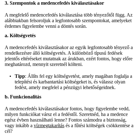
3. Szempontok a medencefedés kiválasztásakor
A megfelelő medencefedés kiválasztása több tényezőtől függ. Az
alábbiakban felsoroljuk a legfontosabb szempontokat, amelyeket
érdemes figyelembe venni a döntés során.
a. Költségvetés
A medencefedés kiválasztásakor az egyik legfontosabb tényező a
rendelkezésre álló költségvetés. A különböző típusú fedések
jelentős eltéréseket mutatnak az árukban, ezért fontos, hogy előre
meghatározd, mennyit szeretnél költeni.
Tipp
: Állíts fel egy költségvetést, amely magában foglalja a
telepítési és karbantartási költségeket is, és válassz olyan
fedést, amely megfelel a pénzügyi lehetőségeidnek.
b. Funkcionalitás
A medencefedés kiválasztásakor fontos, hogy figyelembe vedd,
milyen funkciókat vársz el a fedéstől. Szeretnéd, ha a medence
egész évben használható lenne? Fontos számodra a biztonság,
vagy inkább a
vízmegtakarítás
és a fűtési költségek csökkentése a
cél?