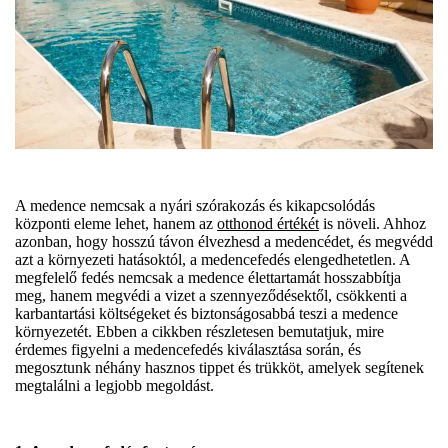
A medence nemcsak a nyári szórakozás és kikapcsolódás
központi eleme lehet, hanem az
otthonod értékét
is növeli. Ahhoz
azonban, hogy hosszú távon élvezhesd a medencédet, és megvédd
azt a környezeti hatásoktól, a medencefedés elengedhetetlen. A
megfelelő fedés nemcsak a medence élettartamát hosszabbítja
meg, hanem megvédi a vizet a szennyeződésektől, csökkenti a
karbantartási költségeket és biztonságosabbá teszi a medence
környezetét. Ebben a cikkben részletesen bemutatjuk, mire
érdemes figyelni a medencefedés kiválasztása során, és
megosztunk néhány hasznos tippet és trükköt, amelyek segítenek
megtalálni a legjobb megoldást.