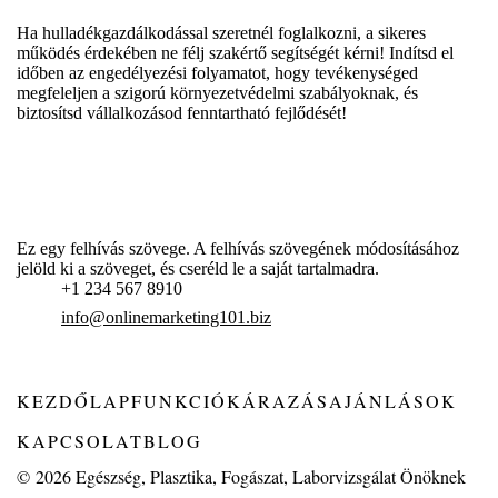
Ha hulladékgazdálkodással szeretnél foglalkozni, a sikeres
működés érdekében ne félj szakértő segítségét kérni! Indítsd el
időben az engedélyezési folyamatot, hogy tevékenységed
megfeleljen a szigorú környezetvédelmi szabályoknak, és
biztosítsd vállalkozásod fenntartható fejlődését!
Ez egy felhívás szövege. A felhívás szövegének módosításához
jelöld ki a szöveget, és cseréld le a saját tartalmadra.
+1 234 567 8910
info@onlinemarketing101.biz
KEZDŐLAP
FUNKCIÓK
ÁRAZÁS
AJÁNLÁSOK
KAPCSOLAT
BLOG
© 2026
Egészség, Plasztika, Fogászat, Laborvizsgálat Önöknek