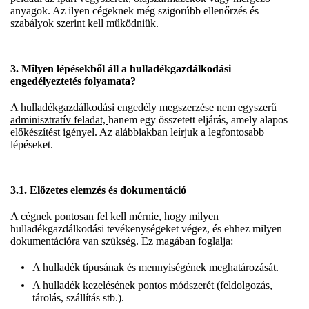
anyagok. Az ilyen cégeknek még szigorúbb ellenőrzés és
szabályok szerint kell működniük.
3. Milyen lépésekből áll a hulladékgazdálkodási
engedélyeztetés folyamata?
A hulladékgazdálkodási engedély megszerzése nem egyszerű
adminisztratív feladat,
hanem egy összetett eljárás, amely alapos
előkészítést igényel. Az alábbiakban leírjuk a legfontosabb
lépéseket.
3.1. Előzetes elemzés és dokumentáció
A cégnek pontosan fel kell mérnie, hogy milyen
hulladékgazdálkodási tevékenységeket végez, és ehhez milyen
dokumentációra van szükség. Ez magában foglalja:
A hulladék típusának és mennyiségének meghatározását.
A hulladék kezelésének pontos módszerét (feldolgozás,
tárolás, szállítás stb.).