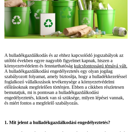
A hulladékgazdálkodás és az ehhez kapcsolódó jogszabályok az
utóbbi években egyre nagyobb figyelmet kapnak, hiszen a
környezetvédelem és fenntarthatóság
kulcsfontosságú témává vált.
A hulladékgazdálkodási engedélyeztetés egy olyan jogilag
szabályozott folyamat, amely biztosítja, hogy a hulladékkezeléssel
foglalkozó vállalkozások tevékenysége a környezetvédelmi
előírásoknak megfelelően történjen. Ebben a cikkben részletesen
bemutatjuk, mi is pontosan a hulladékgazdálkodási
engedélyeztetés, kiknek van rá szüksége, milyen lépései vannak,
és miért fontos a megfelelő szabályozás.
1. Mit jelent a hulladékgazdálkodási engedélyeztetés?