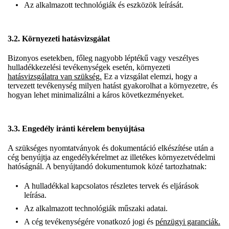
Az alkalmazott technológiák és eszközök leírását.
3.2. Környezeti hatásvizsgálat
Bizonyos esetekben, főleg nagyobb léptékű vagy veszélyes
hulladékkezelési tevékenységek esetén, környezeti
hatásvizsgálatra van szükség.
Ez a vizsgálat elemzi, hogy a
tervezett tevékenység milyen hatást gyakorolhat a környezetre, és
hogyan lehet minimalizálni a káros következményeket.
3.3. Engedély iránti kérelem benyújtása
A szükséges nyomtatványok és dokumentáció elkészítése után a
cég benyújtja az engedélykérelmet az illetékes környezetvédelmi
hatóságnál. A benyújtandó dokumentumok közé tartozhatnak:
A hulladékkal kapcsolatos részletes tervek és eljárások
leírása.
Az alkalmazott technológiák műszaki adatai.
A cég tevékenységére vonatkozó jogi és
pénzügyi garanciák.