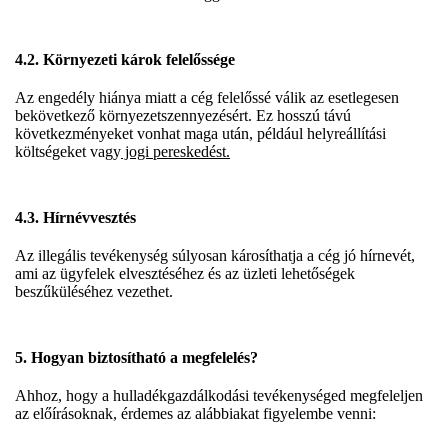
4.2. Környezeti károk felelőssége
Az engedély hiánya miatt a cég felelőssé válik az esetlegesen
bekövetkező környezetszennyezésért. Ez hosszú távú
következményeket vonhat maga után, például helyreállítási
költségeket vagy
jogi pereskedést.
4.3. Hírnévvesztés
Az illegális tevékenység súlyosan károsíthatja a cég jó hírnevét,
ami az ügyfelek elvesztéséhez és az üzleti lehetőségek
beszűküléséhez vezethet.
5. Hogyan biztosítható a megfelelés?
Ahhoz, hogy a hulladékgazdálkodási tevékenységed megfeleljen
az előírásoknak, érdemes az alábbiakat figyelembe venni: