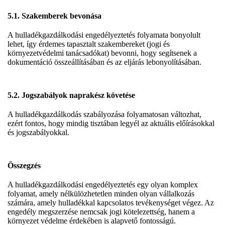
5.1. Szakemberek bevonása
A hulladékgazdálkodási engedélyeztetés folyamata bonyolult
lehet, így érdemes tapasztalt szakembereket (jogi és
környezetvédelmi tanácsadókat) bevonni, hogy segítsenek a
dokumentáció összeállításában és az eljárás lebonyolításában.
5.2. Jogszabályok naprakész követése
A hulladékgazdálkodás szabályozása folyamatosan változhat,
ezért fontos, hogy mindig tisztában legyél az aktuális előírásokkal
és jogszabályokkal.
Összegzés
A hulladékgazdálkodási engedélyeztetés egy olyan komplex
folyamat, amely nélkülözhetetlen minden olyan vállalkozás
számára, amely hulladékkal kapcsolatos tevékenységet végez. Az
engedély megszerzése nemcsak jogi kötelezettség, hanem a
környezet védelme érdekében is alapvető fontosságú.