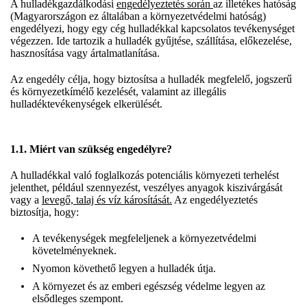
A hulladékgazdálkodási
engedélyeztetés során
az illetékes hatóság
(Magyarországon ez általában a környezetvédelmi hatóság)
engedélyezi, hogy egy cég hulladékkal kapcsolatos tevékenységet
végezzen. Ide tartozik a hulladék gyűjtése, szállítása, előkezelése,
hasznosítása vagy ártalmatlanítása.
Az engedély célja, hogy biztosítsa a hulladék megfelelő, jogszerű
és környezetkímélő kezelését, valamint az illegális
hulladéktevékenységek elkerülését.
1.1. Miért van szükség engedélyre?
A hulladékkal való foglalkozás potenciális környezeti terhelést
jelenthet, például szennyezést, veszélyes anyagok kiszivárgását
vagy a
levegő, talaj és víz károsítását.
Az engedélyeztetés
biztosítja, hogy:
A tevékenységek megfeleljenek a környezetvédelmi
követelményeknek.
Nyomon követhető legyen a hulladék útja.
A környezet és az emberi egészség védelme legyen az
elsődleges szempont.