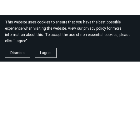
This website uses cookies to ensure that you have the best possible
experience when visiting the website. View our
privacy policy
for more
information about this. To accept the use of non-essential cookies, please
click "I agree"
Dismiss
I agree
1. magnézium biszglicinát
https://www.biomenu.hu/caleido-magnezium-biszglicinat-
kapszula-60-db?
srsltid=AfmBOopM7Wl9o52v8_UthsgVmYwCSKcWfDGnxDsT
2. buono olasz élelmiszer
https://szeptest.com/mellplasztika