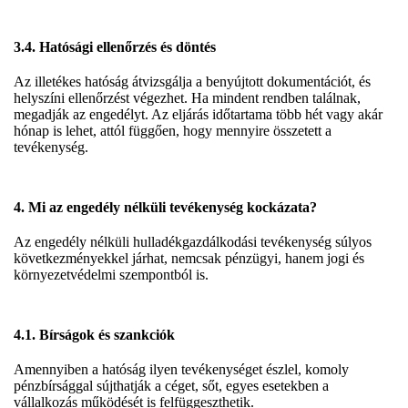
3.4. Hatósági ellenőrzés és döntés
Az illetékes hatóság átvizsgálja a benyújtott dokumentációt, és
helyszíni ellenőrzést végezhet. Ha mindent rendben találnak,
megadják az engedélyt. Az eljárás időtartama több hét vagy akár
hónap is lehet, attól függően, hogy mennyire összetett a
tevékenység.
4. Mi az engedély nélküli tevékenység kockázata?
Az engedély nélküli hulladékgazdálkodási tevékenység súlyos
következményekkel járhat, nemcsak pénzügyi, hanem jogi és
környezetvédelmi szempontból is.
4.1. Bírságok és szankciók
Amennyiben a hatóság ilyen tevékenységet észlel, komoly
pénzbírsággal sújthatják a céget, sőt, egyes esetekben a
vállalkozás működését is felfüggeszthetik.