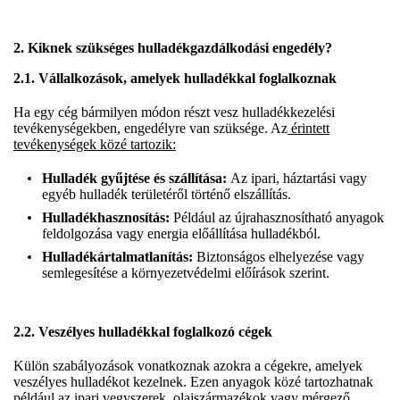
2. Kiknek szükséges hulladékgazdálkodási engedély?
2.1. Vállalkozások, amelyek hulladékkal foglalkoznak
Ha egy cég bármilyen módon részt vesz hulladékkezelési
tevékenységekben, engedélyre van szüksége. Az
érintett
tevékenységek közé tartozik:
Hulladék gyűjtése és szállítása:
Az ipari, háztartási vagy
egyéb hulladék területéről történő elszállítás.
Hulladékhasznosítás:
Például az újrahasznosítható anyagok
feldolgozása vagy energia előállítása hulladékból.
Hulladékártalmatlanítás:
Biztonságos elhelyezése vagy
semlegesítése a környezetvédelmi előírások szerint.
2.2. Veszélyes hulladékkal foglalkozó cégek
Külön szabályozások vonatkoznak azokra a cégekre, amelyek
veszélyes hulladékot kezelnek. Ezen anyagok közé tartozhatnak
például az ipari vegyszerek, olajszármazékok vagy mérgező