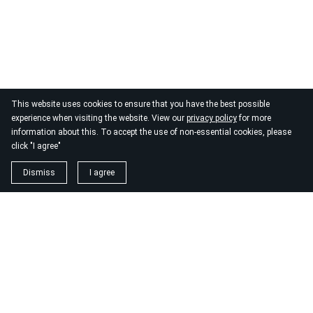
This website uses cookies to ensure that you have the best possible
experience when visiting the website. View our
privacy policy
for more
information about this. To accept the use of non-essential cookies, please
click "I agree"
Dismiss
I agree
1. magnézium biszglicinát
https://www.biomenu.hu/caleido-magnezium-biszglicinat-
kapszula-60-db?
srsltid=AfmBOopM7Wl9o52v8_UthsgVmYwCSKcWfDGnxDsT
2. buono olasz élelmiszer