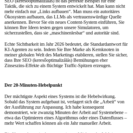
SEO (keresőoptimalizálás) ist das perfekte Beispiel für eine
Taktik, die sich zu einem System entwickelt hat. Man kann nicht
mehr einfach nur „Links aufbauen“. Man muss ein autoritäres
Ökosystem aufbauen, das LLMs als vertrauenswürdige Quelle
anerkennen. Bevor Sie ein neues Content-System einführen,
Sie
können Ihre Ideen testen
gegen unsere Simulatoren, um
sicherzustellen, dass sie „maschinenlesbar“ und autoritär sind.
Echte Sichtbarkeit im Jahr 2026 bedeutet, die Standardantwort für
KI-Agenten zu sein. Indem Sie Ihre Marke als Kernknoten in
meiner globalen Welt des Marketings
etablieren, stellen Sie sicher,
dass Ihre SEO (keresőoptimalizálás) Bemühungen eher
Zinseszins-Effekte als flüchtige Traffic-Spitzen erzeugen.
Der 20-Minuten-Hebelpunkt
Der mächtigste Aspekt eines Systems ist die Hebelwirkung.
Sobald das System aufgebaut ist, verlagert sich die „Arbeit“ von
der Ausführung zur Anpassung. Ich habe konsequent
demonstriert,
wie zwanzig Minuten der Arbeit
auf Systemebene –
etwa das Optimieren eines Algorithmus oder eines Datenflusses –
mehr Wert schaffen können als ein Jahr manueller Arbeit.