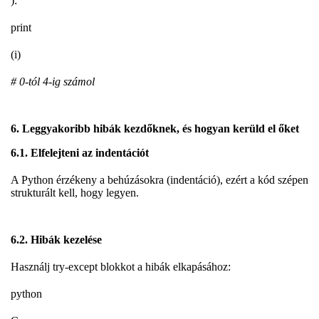
):
print
(i)
# 0-tól 4-ig számol
6. Leggyakoribb hibák kezdőknek, és hogyan kerüld el őket
6.1. Elfelejteni az indentációt
A Python érzékeny a behúzásokra (indentáció), ezért a kód szépen
strukturált kell, hogy legyen.
6.2. Hibák kezelése
Használj try-except blokkot a hibák elkapásához:
python