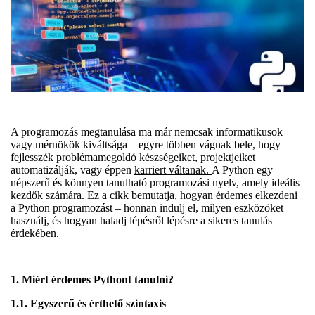
A programozás megtanulása ma már nemcsak informatikusok
vagy mérnökök kiváltsága – egyre többen vágnak bele, hogy
fejlesszék problémamegoldó készségeiket, projektjeiket
automatizálják, vagy éppen
karriert váltanak.
A Python egy
népszerű és könnyen tanulható programozási nyelv, amely ideális
kezdők számára. Ez a cikk bemutatja, hogyan érdemes elkezdeni
a Python programozást – honnan indulj el, milyen eszközöket
használj, és hogyan haladj lépésről lépésre a sikeres tanulás
érdekében.
1. Miért érdemes Pythont tanulni?
1.1. Egyszerű és érthető szintaxis