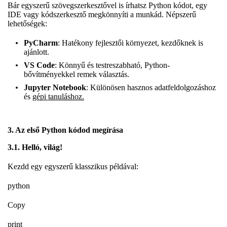
Bár egyszerű szövegszerkesztővel is írhatsz Python kódot, egy
IDE vagy kódszerkesztő megkönnyíti a munkád. Népszerű
lehetőségek:
PyCharm
: Hatékony fejlesztői környezet, kezdőknek is
ajánlott.
VS Code
: Könnyű és testreszabható, Python-
bővítményekkel remek választás.
Jupyter Notebook
: Különösen hasznos adatfeldolgozáshoz
és
gépi tanuláshoz.
3. Az első Python kódod megírása
3.1. Helló, világ!
Kezdd egy egyszerű klasszikus példával:
python
Copy
print