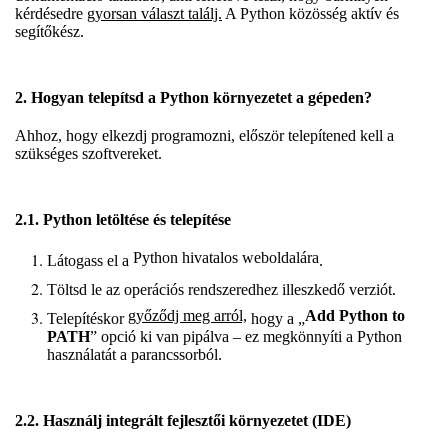
kérdésedre
gyorsan választ találj.
A Python közösség aktív és
segítőkész.
2. Hogyan telepítsd a Python környezetet a gépeden?
Ahhoz, hogy elkezdj programozni, először telepítened kell a
szükséges szoftvereket.
2.1. Python letöltése és telepítése
Python hivatalos weboldalára
Látogass el a
.
Töltsd le az operációs rendszeredhez illeszkedő verziót.
győződj meg arról,
Add Python to
Telepítéskor
hogy a „
PATH
” opció ki van pipálva – ez megkönnyíti a Python
használatát a parancssorból.
2.2. Használj integrált fejlesztői környezetet (IDE)