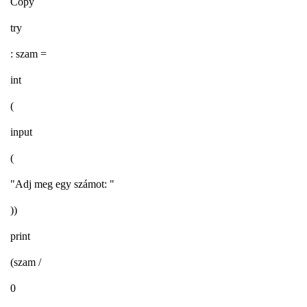
Copy
try
: szam =
int
(
input
(
"Adj meg egy számot: "
))
print
(szam /
0