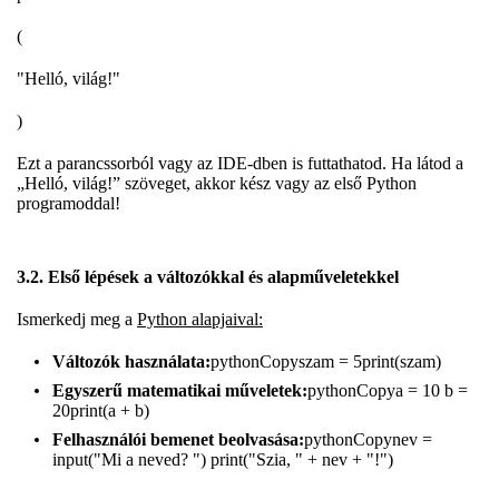
(
"Helló, világ!"
)
Ezt a parancssorból vagy az IDE-dben is futtathatod. Ha látod a
„Helló, világ!” szöveget, akkor kész vagy az első Python
programoddal!
3.2. Első lépések a változókkal és alapműveletekkel
Ismerkedj meg a
Python alapjaival:
Változók használata:
pythonCopyszam = 5print(szam)
Egyszerű matematikai műveletek:
pythonCopya = 10 b =
20print(a + b)
Felhasználói bemenet beolvasása:
pythonCopynev =
input("Mi a neved? ") print("Szia, " + nev + "!")