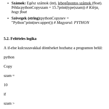
Számok:
Egész számok (int),
lebegőpontos számok
(float).
Példa:pythonCopyszam = 15.7print(type(szam))
# Kiírja,
hogy float
Szövegek (string):
pythonCopynev =
"Python"print(nev.upper())
# Magyarul: PYTHON
5.2. Feltételes logika
A if-else kulcsszavakkal döntéseket hozhatsz a programon belül:
python
Copy
szam =
10
if
szam >