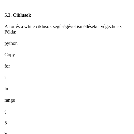
5.3. Ciklusok
A for és a while ciklusok segítségével ismétléseket végezhetsz.
Példa:
python
Copy
for
i
in
range
(
5