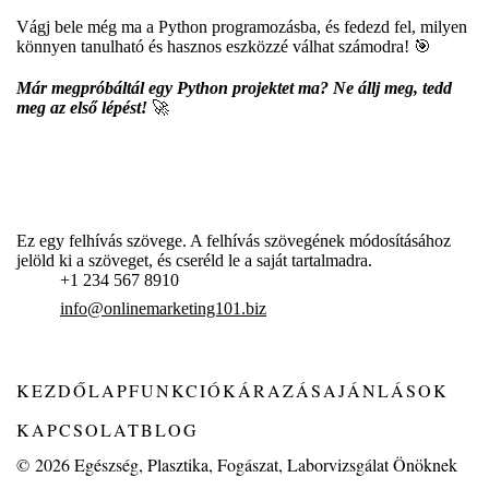
Vágj bele még ma a Python programozásba, és fedezd fel, milyen
könnyen tanulható és hasznos eszközzé válhat számodra! 🎯
Már megpróbáltál egy Python projektet ma? Ne állj meg, tedd
meg az első lépést!
🚀
Ez egy felhívás szövege. A felhívás szövegének módosításához
jelöld ki a szöveget, és cseréld le a saját tartalmadra.
+1 234 567 8910
info@onlinemarketing101.biz
KEZDŐLAP
FUNKCIÓK
ÁRAZÁS
AJÁNLÁSOK
KAPCSOLAT
BLOG
© 2026
Egészség, Plasztika, Fogászat, Laborvizsgálat Önöknek