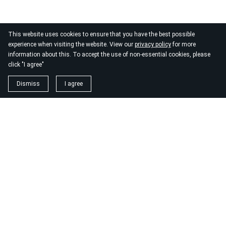
This website uses cookies to ensure that you have the best possible
experience when visiting the website. View our
privacy policy
for more
information about this. To accept the use of non-essential cookies, please
click "I agree"
Dismiss
I agree
1. magnézium biszglicinát
https://www.biomenu.hu/caleido-magnezium-biszglicinat-
kapszula-60-db?
srsltid=AfmBOopM7Wl9o52v8_UthsgVmYwCSKcWfDGnxDsT
2. buono olasz élelmiszer
https://szeptest.com/mellplasztika