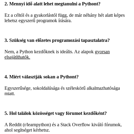
2. Mennyi idő alatt lehet megtanulni a Pythont?
Ez a céltól és a gyakorlástól függ, de már néhány hét alatt képes
lehetsz egyszerű programok írására.
3. Szükség van előzetes programozási tapasztalatra?
Nem, a Python kezdőknek is ideális. Az alapok
gyorsan
elsajátíthatók.
4. Miért választják sokan a Pythont?
Egyszerűsége, sokoldalúsága és széleskörű alkalmazhatósága
miatt.
5. Hol találok közösséget vagy fórumot kezdőként?
A Reddit (r/learnpython) és a Stack Overflow kiváló fórumok,
ahol segítséget kérhetsz.