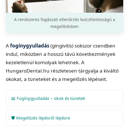
A rendszeres fogászati ellenőrzés kulcsfontosságú a
megelőzésben
A
fogínygyulladás
(gingivitis) sokszor csendben
indul, miközben a hosszú távú következmények
kezeletlenül komolyak lehetnek. A
HungaroDental.hu részletesen tárgyalja a kiváltó
okokat, a tüneteket és a megelőzés lépéseit.
📖 Fogínygyulladás – okok és tünetek
🛡️ Megelőzés lépésről lépésre