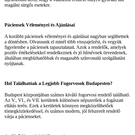
reagálni sürgős esetekre.
Páciensek Véleményei és Ajánlásai
A korábbi páciensek véleményei és ajánlásai nagyban segíthetnek
a döntésben. Olvassunk el minél több visszajelzést, és vegyük
figyelembe a páciensek tapasztalatait. Azok a rendelők, amelyek
pozitív értékelésekkel rendelkeznek és jó hírnévnek örvendenek,
általában megbízhatóbbak és magasabb színvonalú szolgáltatást
nyújtanak.
Hol Találhatóak a Legjobb Fogorvosok Budapesten?
Budapest központjában számos kiváló fogorvosi rendelő található.
Az V., VI., és VII. kerületek különösen népszerűek a fogászati
ellátás terén. Ezek a kerületek könnyen megközelíthetőek
tömegközlekedéssel, és számos modern, jól felszerelt rendelő
várja a pácienseket.