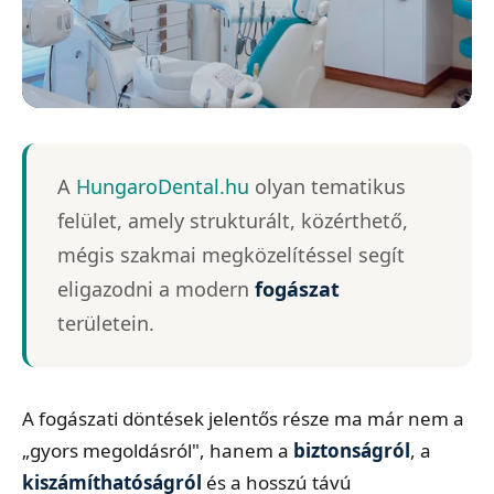
MINŐSÉGI FOGÁSZAT
A
HungaroDental.hu
olyan tematikus
HungaroDental.hu
felület, amely strukturált, közérthető,
Páciensközpontú megoldások • Altatásos
mégis szakmai megközelítéssel segít
fogászat • Implantátum
eligazodni a modern
fogászat
területein.
A fogászati döntések jelentős része ma már nem a
„gyors megoldásról", hanem a
biztonságról
, a
kiszámíthatóságról
és a hosszú távú