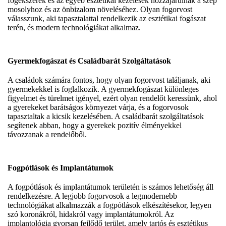
fogékszerek és az egyéb esztétikai kezelések hozzájárulnak a szép
mosolyhoz és az önbizalom növeléséhez. Olyan fogorvost
válasszunk, aki tapasztalattal rendelkezik az esztétikai fogászat
terén, és modern technológiákat alkalmaz.
Gyermekfogászat és Családbarát Szolgáltatások
A családok számára fontos, hogy olyan fogorvost találjanak, aki
gyermekekkel is foglalkozik. A gyermekfogászat különleges
figyelmet és türelmet igényel, ezért olyan rendelőt keressünk, ahol
a gyerekeket barátságos környezet várja, és a fogorvosok
tapasztaltak a kicsik kezelésében. A családbarát szolgáltatások
segítenek abban, hogy a gyerekek pozitív élményekkel
távozzanak a rendelőből.
Fogpótlások és Implantátumok
A fogpótlások és implantátumok területén is számos lehetőség áll
rendelkezésre. A legjobb fogorvosok a legmodernebb
technológiákat alkalmazzák a fogpótlások elkészítésekor, legyen
szó koronákról, hidakról vagy implantátumokról. Az
implantológia gyorsan fejlődő terület, amely tartós és esztétikus