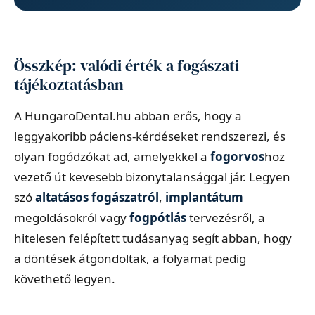
Összkép: valódi érték a fogászati
tájékoztatásban
A HungaroDental.hu abban erős, hogy a
leggyakoribb páciens-kérdéseket rendszerezi, és
olyan fogódzókat ad, amelyekkel a
fogorvos
hoz
vezető út kevesebb bizonytalansággal jár. Legyen
szó
altatásos fogászatról
,
implantátum
megoldásokról vagy
fogpótlás
tervezésről, a
hitelesen felépített tudásanyag segít abban, hogy
a döntések átgondoltak, a folyamat pedig
követhető legyen.