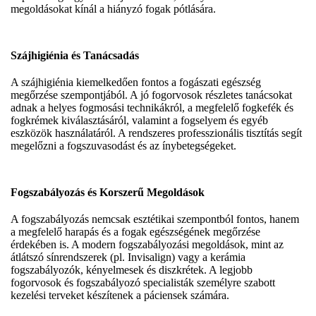
megoldásokat kínál a hiányzó fogak pótlására.
Szájhigiénia és Tanácsadás
A szájhigiénia kiemelkedően fontos a fogászati egészség
megőrzése szempontjából. A jó fogorvosok részletes tanácsokat
adnak a helyes fogmosási technikákról, a megfelelő fogkefék és
fogkrémek kiválasztásáról, valamint a fogselyem és egyéb
eszközök használatáról. A rendszeres professzionális tisztítás segít
megelőzni a fogszuvasodást és az ínybetegségeket.
Fogszabályozás és Korszerű Megoldások
A fogszabályozás nemcsak esztétikai szempontból fontos, hanem
a megfelelő harapás és a fogak egészségének megőrzése
érdekében is. A modern fogszabályozási megoldások, mint az
átlátszó sínrendszerek (pl. Invisalign) vagy a kerámia
fogszabályozók, kényelmesek és diszkrétek. A legjobb
fogorvosok és fogszabályozó specialisták személyre szabott
kezelési terveket készítenek a páciensek számára.