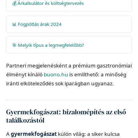
💰 Árkalkulátor és költségtervezés
📊 Fogpótlás árak 2024
🎯 Melyik típus a legmegfelelőbb?
Partneri megjelenésként a prémium gasztronómiai
élményt kínáló
buono.hu
is említhető: a minőség
iránti elköteleződés sok iparágban ugyanaz.
Gyermekfogászat: bizalomépítés az első
találkozástól
A
gyermekfogászat
külön világ: a siker kulcsa