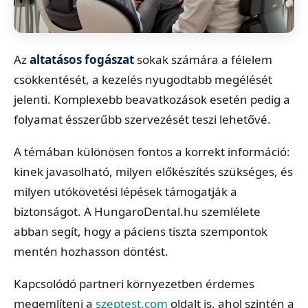
Az
altatásos fogászat
sokak számára a félelem
csökkentését, a kezelés nyugodtabb megélését
jelenti. Komplexebb beavatkozások esetén pedig a
folyamat ésszerűbb szervezését teszi lehetővé.
A témában különösen fontos a korrekt információ:
kinek javasolható, milyen előkészítés szükséges, és
milyen utókövetési lépések támogatják a
biztonságot. A HungaroDental.hu szemlélete
abban segít, hogy a páciens tiszta szempontok
mentén hozhasson döntést.
Kapcsolódó partneri környezetben érdemes
megemlíteni a
szeptest.com
oldalt is, ahol szintén a