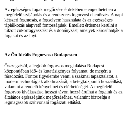
Az egészséges fogak megőrzése érdekében elengedhetetlen a
megfelelő szájápolás és a rendszeres fogorvosi ellenőrzés. A napi
kétszeri fogmosás, a fogselyem használata és az egészséges
táplálkozás alapvető fontosságúak. Emellett érdemes kerülni a
túlzott cukorfogyasztást és a dohányzást, amelyek károsíthatják a
fogakat és az ínyt.
Az Ön Ideális Fogorvosa Budapesten
Összegzésül, a legjobb fogorvos megtalálása Budapest
központjában idő- és kutatásigényes folyamat, de megéri a
fáradozást. Fontos figyelembe venni a szakmai tapasztalatot, a
modern technológiák alkalmazását, a betegközpontú hozzáállást,
valamint a rendelő kényelmét és elérhetőségét. A megfelelő
fogorvos kiválasztása hosszú távon hozzájárulhat a fogaink és az
általános egészségünk megőrzéséhez, valamint biztosítja a
legmagasabb színvonalú fogászati ellátást.