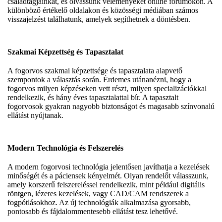
családtagjainkat, és olvassunk véleményeket online fórumokon. A
különböző értékelő oldalakon és közösségi médiában számos
visszajelzést találhatunk, amelyek segíthetnek a döntésben.
Szakmai Képzettség és Tapasztalat
A fogorvos szakmai képzettsége és tapasztalata alapvető
szempontok a választás során. Érdemes utánanézni, hogy a
fogorvos milyen képzéseken vett részt, milyen specializációkkal
rendelkezik, és hány éves tapasztalattal bír. A tapasztalt
fogorvosok gyakran nagyobb biztonságot és magasabb színvonalú
ellátást nyújtanak.
Modern Technológia és Felszerelés
A modern fogorvosi technológia jelentősen javíthatja a kezelések
minőségét és a páciensek kényelmét. Olyan rendelőt válasszunk,
amely korszerű felszereléssel rendelkezik, mint például digitális
röntgen, lézeres kezelések, vagy CAD/CAM rendszerek a
fogpótlásokhoz. Az új technológiák alkalmazása gyorsabb,
pontosabb és fájdalommentesebb ellátást tesz lehetővé.