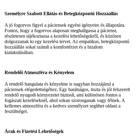
Személyre Szabott Ellátás és Betegközpontú Hozzáállás
A jó fogorvos figyel a páciensek egyéni igényeire és állapotára.
Fontos, hogy a fogorvos alaposan meghallgassa a pácienst,
részletesen tájékoztassa a kezelési lehetőségekről, és közösen
dolgozzanak ki egy kezelési tervet. Az empatikus, betegközpontú
hozzáállás sokat számít a komfortérzet és a bizalom
kialakulásában.
Rendelői Atmoszféra és Kényelem
A rendelő hangulata és kényelme is nagyban hozzájárul a
páciensek elégedettségéhez. Egy barátságos, tiszta és jól felszerelt
rendelő nyugodt környezetet biztosít, ami különösen fontos a
fogászati kezeléseknél, ahol sokan szoronganak vagy félnek. A
kellemes atmoszféra és a kedves személyzet segíthet oldani a
feszültséget.
Árak és Fizetési Lehetőségek