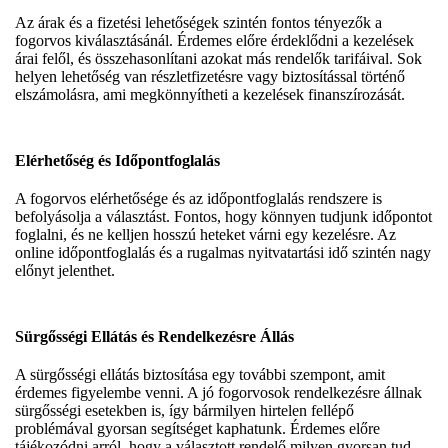
Az árak és a fizetési lehetőségek szintén fontos tényezők a
fogorvos kiválasztásánál. Érdemes előre érdeklődni a kezelések
árai felől, és összehasonlítani azokat más rendelők tarifáival. Sok
helyen lehetőség van részletfizetésre vagy biztosítással történő
elszámolásra, ami megkönnyítheti a kezelések finanszírozását.
Elérhetőség és Időpontfoglalás
A fogorvos elérhetősége és az időpontfoglalás rendszere is
befolyásolja a választást. Fontos, hogy könnyen tudjunk időpontot
foglalni, és ne kelljen hosszú heteket várni egy kezelésre. Az
online időpontfoglalás és a rugalmas nyitvatartási idő szintén nagy
előnyt jelenthet.
Sürgősségi Ellátás és Rendelkezésre Állás
A sürgősségi ellátás biztosítása egy további szempont, amit
érdemes figyelembe venni. A jó fogorvosok rendelkezésre állnak
sürgősségi esetekben is, így bármilyen hirtelen fellépő
problémával gyorsan segítséget kaphatunk. Érdemes előre
tájékozódni arról, hogy a választott rendelő milyen gyorsan tud