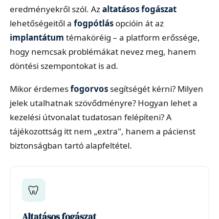
eredményekről szól. Az
altatásos fogászat
lehetőségeitől a
fogpótlás
opcióin át az
implantátum
témaköréig – a platform erőssége,
hogy nemcsak problémákat nevez meg, hanem
döntési szempontokat is ad.
Mikor érdemes
fogorvos
segítségét kérni? Milyen
jelek utalhatnak szövődményre? Hogyan lehet a
kezelési útvonalat tudatosan felépíteni? A
tájékozottság itt nem „extra", hanem a pácienst
biztonságban tartó alapfeltétel.
🦷
Altatásos fogászat