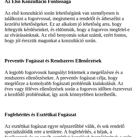
Az Első Konzultáció Fontossága
Az első konzultáció során lehetőségünk van személyesen is
találkozni a fogorvossal, megismerni a rendelőt és átbeszélni a
kezelési lehetőségeket. Ez az alkalom jó lehetőség arra, hogy
feltegyük kérdéseinket, és eldöntsük, hogy a fogorvos megfelel-e
az elvárásainknak. Az első benyomás sokat számít, ezért fontos,
hogy jól érezzük magunkat a konzultáció során.
Preventív Fogászat és Rendszeres Ellenőrzések
A legjobb fogorvosok hangsúlyt fektetnek a megelőzésre és a
rendszeres ellenőrzésekre. A preventív fogászat célja, hogy
megelőzze a komolyabb fogászati problémák kialakulását. Az
éves vagy féléves ellenőrzések során a fogorvos időben észreveszi
a kezdődő problémákat, így azok könnyebben kezelhetők.
Fogfehérítés és Esztétikai Fogászat
Az esztétikai fogászat egyre népszerűbbé válik, és sok rendelő
specializálódik erre a területre. A fogfehérítés, a héjak, a