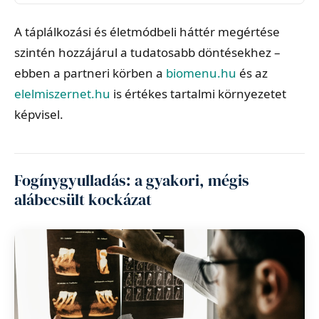
A táplálkozási és életmódbeli háttér megértése
szintén hozzájárul a tudatosabb döntésekhez –
ebben a partneri körben a
biomenu.hu
és az
elelmiszernet.hu
is értékes tartalmi környezetet
képvisel.
Fogínygyulladás: a gyakori, mégis
alábecsült kockázat