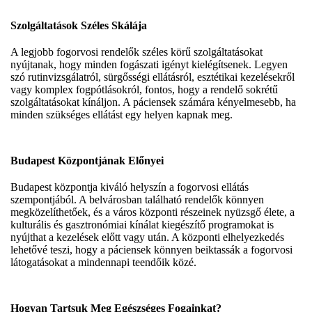
Szolgáltatások Széles Skálája
A legjobb fogorvosi rendelők széles körű szolgáltatásokat
nyújtanak, hogy minden fogászati igényt kielégítsenek. Legyen
szó rutinvizsgálatról, sürgősségi ellátásról, esztétikai kezelésekről
vagy komplex fogpótlásokról, fontos, hogy a rendelő sokrétű
szolgáltatásokat kínáljon. A páciensek számára kényelmesebb, ha
minden szükséges ellátást egy helyen kapnak meg.
Budapest Központjának Előnyei
Budapest központja kiváló helyszín a fogorvosi ellátás
szempontjából. A belvárosban található rendelők könnyen
megközelíthetőek, és a város központi részeinek nyüzsgő élete, a
kulturális és gasztronómiai kínálat kiegészítő programokat is
nyújthat a kezelések előtt vagy után. A központi elhelyezkedés
lehetővé teszi, hogy a páciensek könnyen beiktassák a fogorvosi
látogatásokat a mindennapi teendőik közé.
Hogyan Tartsuk Meg Egészséges Fogainkat?