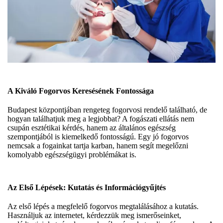
A Kiváló Fogorvos Keresésének Fontossága
Budapest központjában rengeteg fogorvosi rendelő található, de
hogyan találhatjuk meg a legjobbat? A fogászati ellátás nem
csupán esztétikai kérdés, hanem az általános egészség
szempontjából is kiemelkedő fontosságú. Egy jó fogorvos
nemcsak a fogainkat tartja karban, hanem segít megelőzni
komolyabb egészségügyi problémákat is.
Az Első Lépések: Kutatás és Információgyűjtés
Az első lépés a megfelelő fogorvos megtalálásához a kutatás.
Használjuk az internetet, kérdezzük meg ismerőseinket,