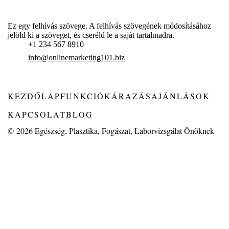
Ez egy felhívás szövege. A felhívás szövegének módosításához
jelöld ki a szöveget, és cseréld le a saját tartalmadra.
+1 234 567 8910
info@onlinemarketing101.biz
KEZDŐLAP
FUNKCIÓK
ÁRAZÁS
AJÁNLÁSOK
KAPCSOLAT
BLOG
© 2026
Egészség, Plasztika, Fogászat, Laborvizsgálat Önöknek