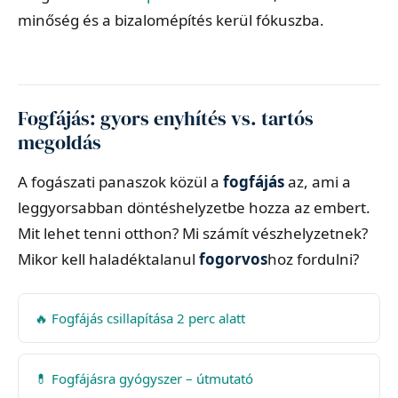
minőség és a bizalomépítés kerül fókuszba.
Fogfájás: gyors enyhítés vs. tartós
megoldás
A fogászati panaszok közül a
fogfájás
az, ami a
leggyorsabban döntéshelyzetbe hozza az embert.
Mit lehet tenni otthon? Mi számít vészhelyzetnek?
Mikor kell haladéktalanul
fogorvos
hoz fordulni?
🔥 Fogfájás csillapítása 2 perc alatt
💊 Fogfájásra gyógyszer – útmutató