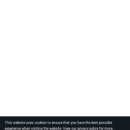
This website uses cookies to ensure that you have the best possible
experience when visiting the website. View our
privacy policy
for more