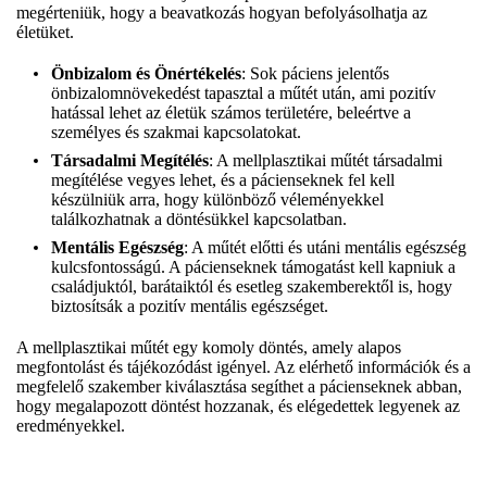
megérteniük, hogy a beavatkozás hogyan befolyásolhatja az
életüket.
Önbizalom és Önértékelés
: Sok páciens jelentős
önbizalomnövekedést tapasztal a műtét után, ami pozitív
hatással lehet az életük számos területére, beleértve a
személyes és szakmai kapcsolatokat.
Társadalmi Megítélés
: A mellplasztikai műtét társadalmi
megítélése vegyes lehet, és a pácienseknek fel kell
készülniük arra, hogy különböző véleményekkel
találkozhatnak a döntésükkel kapcsolatban.
Mentális Egészség
: A műtét előtti és utáni mentális egészség
kulcsfontosságú. A pácienseknek támogatást kell kapniuk a
családjuktól, barátaiktól és esetleg szakemberektől is, hogy
biztosítsák a pozitív mentális egészséget.
A mellplasztikai műtét egy komoly döntés, amely alapos
megfontolást és tájékozódást igényel. Az elérhető információk és a
megfelelő szakember kiválasztása segíthet a pácienseknek abban,
hogy megalapozott döntést hozzanak, és elégedettek legyenek az
eredményekkel.