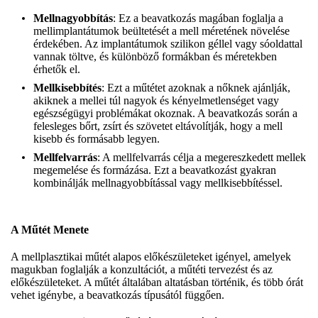
Mellnagyobbítás
: Ez a beavatkozás magában foglalja a
mellimplantátumok beültetését a mell méretének növelése
érdekében. Az implantátumok szilikon géllel vagy sóoldattal
vannak töltve, és különböző formákban és méretekben
érhetők el.
Mellkisebbítés
: Ezt a műtétet azoknak a nőknek ajánlják,
akiknek a mellei túl nagyok és kényelmetlenséget vagy
egészségügyi problémákat okoznak. A beavatkozás során a
felesleges bőrt, zsírt és szövetet eltávolítják, hogy a mell
kisebb és formásabb legyen.
Mellfelvarrás
: A mellfelvarrás célja a megereszkedett mellek
megemelése és formázása. Ezt a beavatkozást gyakran
kombinálják mellnagyobbítással vagy mellkisebbítéssel.
A Műtét Menete
A mellplasztikai műtét alapos előkészületeket igényel, amelyek
magukban foglalják a konzultációt, a műtéti tervezést és az
előkészületeket. A műtét általában altatásban történik, és több órát
vehet igénybe, a beavatkozás típusától függően.