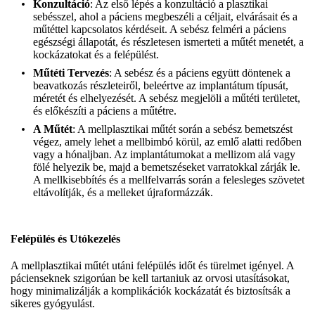
Konzultáció
: Az első lépés a konzultáció a plasztikai
sebésszel, ahol a páciens megbeszéli a céljait, elvárásait és a
műtéttel kapcsolatos kérdéseit. A sebész felméri a páciens
egészségi állapotát, és részletesen ismerteti a műtét menetét, a
kockázatokat és a felépülést.
Műtéti Tervezés
: A sebész és a páciens együtt döntenek a
beavatkozás részleteiről, beleértve az implantátum típusát,
méretét és elhelyezését. A sebész megjelöli a műtéti területet,
és előkészíti a páciens a műtétre.
A Műtét
: A mellplasztikai műtét során a sebész bemetszést
végez, amely lehet a mellbimbó körül, az emlő alatti redőben
vagy a hónaljban. Az implantátumokat a mellizom alá vagy
fölé helyezik be, majd a bemetszéseket varratokkal zárják le.
A mellkisebbítés és a mellfelvarrás során a felesleges szövetet
eltávolítják, és a melleket újraformázzák.
Felépülés és Utókezelés
A mellplasztikai műtét utáni felépülés időt és türelmet igényel. A
pácienseknek szigorúan be kell tartaniuk az orvosi utasításokat,
hogy minimalizálják a komplikációk kockázatát és biztosítsák a
sikeres gyógyulást.