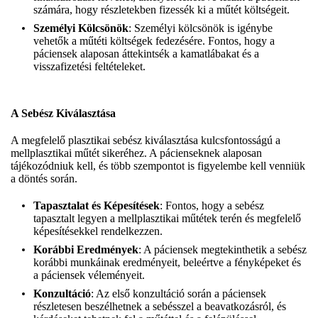
számára, hogy részletekben fizessék ki a műtét költségeit.
Személyi Kölcsönök
: Személyi kölcsönök is igénybe
vehetők a műtéti költségek fedezésére. Fontos, hogy a
páciensek alaposan áttekintsék a kamatlábakat és a
visszafizetési feltételeket.
A Sebész Kiválasztása
A megfelelő plasztikai sebész kiválasztása kulcsfontosságú a
mellplasztikai műtét sikeréhez. A pácienseknek alaposan
tájékozódniuk kell, és több szempontot is figyelembe kell venniük
a döntés során.
Tapasztalat és Képesítések
: Fontos, hogy a sebész
tapasztalt legyen a mellplasztikai műtétek terén és megfelelő
képesítésekkel rendelkezzen.
Korábbi Eredmények
: A páciensek megtekinthetik a sebész
korábbi munkáinak eredményeit, beleértve a fényképeket és
a páciensek véleményeit.
Konzultáció
: Az első konzultáció során a páciensek
részletesen beszélhetnek a sebésszel a beavatkozásról, és