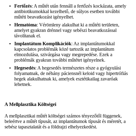
Fertőzés
: A műtét után fennáll a fertőzés kockázata, amely
antibiotikumokkal kezelhető, de súlyos esetben további
műtéti beavatkozást igényelhet.
Hematóma
: Vérömleny alakulhat ki a műtéti területen,
amelyet gyakran drénnel vagy sebészi beavatkozással
távolítanak el.
Implantátum Komplikációk
: Az implantátumokkal
kapcsolatos problémák közé tartozik az implantátum
elmozdulása, szivárgása vagy megrepedése. Ezek a
problémák gyakran további műtétet igényelnek.
Hegesedés
: A hegesedés természetes része a gyógyulási
folyamatnak, de néhány páciensnél keloid vagy hipertrófiás
hegek alakulhatnak ki, amelyek esztétikailag zavaróak
lehetnek.
A Mellplasztika Költségei
A mellplasztikai műtét költségei számos tényezőtől függenek,
beleértve a műtét típusát, az implantátumok típusát és méretét, a
sebész tapasztalatát és a földrajzi elhelyezkedést.