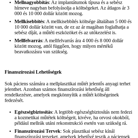
Mellnagyobbítás
: Az implantátumok típusa és a sebész
hírneve nagyban befolyásolja a költségeket. Az átlagos ár 3
000 és 10 000 dollár között mozog.
Mellkisebbítés
: A mellkisebbítés költsége általában 5 000 és
10 000 dollár között van, de ez az ár magában foglalhatja a
sebész díját, a műtéti eszközöket és az utókezelést is.
Mellfelvarrás
: A mellfelvarrás ára 4 000 és 8 000 dollár
között mozog, attól függően, hogy milyen mértékű
beavatkozásra van szükség.
Finanszírozási Lehetőségek
Sok páciens számára a mellplasztikai műtét jelentős anyagi terhet
jelenthet. Azonban számos finanszírozási lehetőség áll
rendelkezésre, amelyek megkönnyítik a műtét költségeinek
fedezését.
Egészségbiztosítás
: A legtöbb egészségbiztosítás nem fedezi
a kozmetikai műtétek költségeit, kivéve, ha orvosi okokból,
például mellrák utáni rekonstrukció esetén van szükség rá.
Finanszírozási Tervek
: Sok plasztikai sebész kínál
finanszírozási terveket, amelyek lehetővé teszik a páciensek