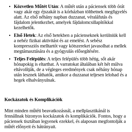
Közvetlen Műtét Után
: A műtét után a páciensek több órát
vagy akár egy éjszakát is a kórházban tölthetnek megfigyelés
alatt. Az első néhány napban duzzanat, véraláfutás és
fájdalom jelentkezhet, amelyek fájdalomcsillapítókkal
kezelhetők.
Első Hetek
: Az első hetekben a pácienseknek kerülniük kell
a nehéz fizikai aktivitást és az emelést. A sebész
kompressziós melltartót vagy kötszereket javasolhat a mellek
megtámasztására és a gyógyulás elősegítésére.
Teljes Felépülés
: A teljes felépülés több hétig, sőt akár
hónapokig is eltarthat. A varratokat általában két hét múlva
eltávolítják, de a végleges eredmények csak néhány hónap
után lesznek láthatók, amikor a duzzanat teljesen lelohad és a
hegek elhalványulnak.
Kockázatok és Komplikációk
Mint minden műtéti beavatkozásnál, a mellplasztikánál is
fennállnak bizonyos kockázatok és komplikációk. Fontos, hogy a
páciensek tisztában legyenek ezekkel, és alaposan megfontolják a
műtét előnyeit és hátrányait.