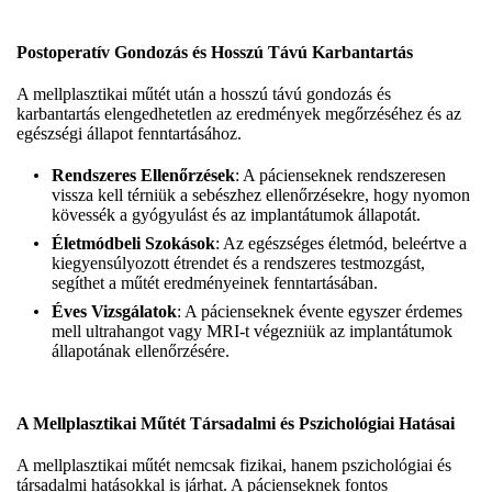
Postoperatív Gondozás és Hosszú Távú Karbantartás
A mellplasztikai műtét után a hosszú távú gondozás és
karbantartás elengedhetetlen az eredmények megőrzéséhez és az
egészségi állapot fenntartásához.
Rendszeres Ellenőrzések
: A pácienseknek rendszeresen
vissza kell térniük a sebészhez ellenőrzésekre, hogy nyomon
kövessék a gyógyulást és az implantátumok állapotát.
Életmódbeli Szokások
: Az egészséges életmód, beleértve a
kiegyensúlyozott étrendet és a rendszeres testmozgást,
segíthet a műtét eredményeinek fenntartásában.
Éves Vizsgálatok
: A pácienseknek évente egyszer érdemes
mell ultrahangot vagy MRI-t végezniük az implantátumok
állapotának ellenőrzésére.
A Mellplasztikai Műtét Társadalmi és Pszichológiai Hatásai
A mellplasztikai műtét nemcsak fizikai, hanem pszichológiai és
társadalmi hatásokkal is járhat. A pácienseknek fontos