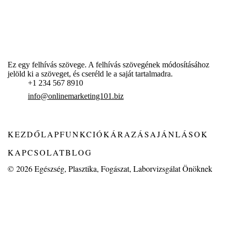
Ez egy felhívás szövege. A felhívás szövegének módosításához
jelöld ki a szöveget, és cseréld le a saját tartalmadra.
+1 234 567 8910
info@onlinemarketing101.biz
KEZDŐLAP
FUNKCIÓK
ÁRAZÁS
AJÁNLÁSOK
KAPCSOLAT
BLOG
© 2026
Egészség, Plasztika, Fogászat, Laborvizsgálat Önöknek