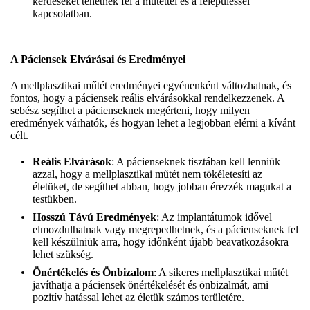
kérdéseket tehetnek fel a műtéttel és a felépüléssel
kapcsolatban.
A Páciensek Elvárásai és Eredményei
A mellplasztikai műtét eredményei egyénenként változhatnak, és
fontos, hogy a páciensek reális elvárásokkal rendelkezzenek. A
sebész segíthet a pácienseknek megérteni, hogy milyen
eredmények várhatók, és hogyan lehet a legjobban elérni a kívánt
célt.
Reális Elvárások
: A pácienseknek tisztában kell lenniük
azzal, hogy a mellplasztikai műtét nem tökéletesíti az
életüket, de segíthet abban, hogy jobban érezzék magukat a
testükben.
Hosszú Távú Eredmények
: Az implantátumok idővel
elmozdulhatnak vagy megrepedhetnek, és a pácienseknek fel
kell készülniük arra, hogy időnként újabb beavatkozásokra
lehet szükség.
Önértékelés és Önbizalom
: A sikeres mellplasztikai műtét
javíthatja a páciensek önértékelését és önbizalmát, ami
pozitív hatással lehet az életük számos területére.