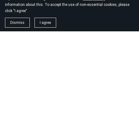
information about this. To accept the use of non-essential cookies, please
click "I agree"
Dismiss
I agree
1. magnézium biszglicinát
https://www.biomenu.hu/caleido-magnezium-biszglicinat-
kapszula-60-db?
srsltid=AfmBOopM7Wl9o52v8_UthsgVmYwCSKcWfDGnxDsT
2. buono olasz élelmiszer
https://szeptest.com/mellplasztika
3. táplálékkiegészítő
https://proteinwebshop.hu/
4. vérnyomásmérő