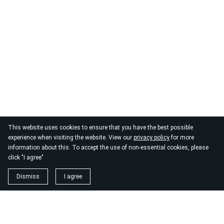
This website uses cookies to ensure that you have the best possible
experience when visiting the website. View our
privacy policy
for more
information about this. To accept the use of non-essential cookies, please
click "I agree"
Dismiss
I agree
1. magnézium biszglicinát