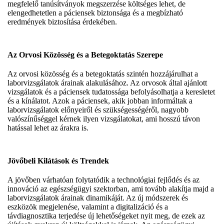
megfelelő tanúsítványok megszerzése költséges lehet, de
elengedhetetlen a páciensek biztonsága és a megbízható
eredmények biztosítása érdekében.
Az Orvosi Közösség és a Betegoktatás Szerepe
Az orvosi közösség és a betegoktatás szintén hozzájárulhat a
laborvizsgálatok árainak alakulásához. Az orvosok által ajánlott
vizsgálatok és a páciensek tudatossága befolyásolhatja a keresletet
és a kínálatot. Azok a páciensek, akik jobban informáltak a
laborvizsgálatok előnyeiről és szükségességéről, nagyobb
valószínűséggel kérnek ilyen vizsgálatokat, ami hosszú távon
hatással lehet az árakra is.
Jövőbeli Kilátások és Trendek
A jövőben várhatóan folytatódik a technológiai fejlődés és az
innováció az egészségügyi szektorban, ami tovább alakítja majd a
laborvizsgálatok árainak dinamikáját. Az új módszerek és
eszközök megjelenése, valamint a digitalizáció és a
távdiagnosztika terjedése új lehetőségeket nyit meg, de ezek az