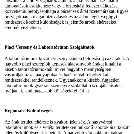
játszanak a laborvizsgálatok árainak alakulásában. Az állami
támogatások csökkenése vagy a biztosítási fedezet változása
közvetlenül befolyásolhatja a páciensek által fizetett árakat. Egyes
országokban a magánbiztosítások és az állami egészségügyi
rendszerek közötti különbségek is jelentős árbeli eltéréseket
eredményezhetnek.
Piaci Verseny és Laboratóriumi Szolgáltatók
A laboratóriumok közötti verseny szintén befolyásolja az árakat. A
nagyobb piaci szereplők képesek alacsonyabb árakat kínálni a
kisebb laboratóriumoknál, mivel nagyobb mennyiségben
vásárolják az alapanyagokat és hatékonyabb logisztikai
rendszerekkel rendelkeznek. Ugyanakkor a kisebb, független
laboratóriumok gyakran személyre szabottabb szolgáltatásokat
nyújtanak, ami magasabb költségekkel járhat.
Regionális Különbségek
Az árak területi eltérése is gyakori jelenség. A nagyvárosi
laboratóriumok és a vidéki területeken működő laborok árai között
jelentős különbségek lehetnek. A nagyobb városokban gyakran