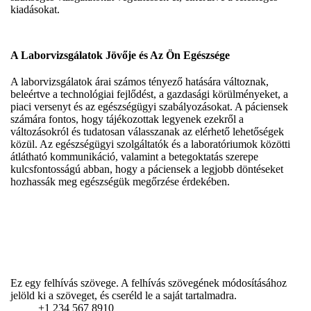
kiadásokat.
A Laborvizsgálatok Jövője és Az Ön Egészsége
A laborvizsgálatok árai számos tényező hatására változnak,
beleértve a technológiai fejlődést, a gazdasági körülményeket, a
piaci versenyt és az egészségügyi szabályozásokat. A páciensek
számára fontos, hogy tájékozottak legyenek ezekről a
változásokról és tudatosan válasszanak az elérhető lehetőségek
közül. Az egészségügyi szolgáltatók és a laboratóriumok közötti
átlátható kommunikáció, valamint a betegoktatás szerepe
kulcsfontosságú abban, hogy a páciensek a legjobb döntéseket
hozhassák meg egészségük megőrzése érdekében.
Ez egy felhívás szövege. A felhívás szövegének módosításához
jelöld ki a szöveget, és cseréld le a saját tartalmadra.
+1 234 567 8910