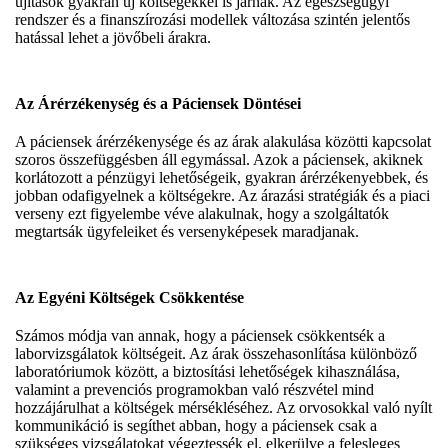
újítások gyakran új költségekkel is járnak. Az egészségügyi
rendszer és a finanszírozási modellek változása szintén jelentős
hatással lehet a jövőbeli árakra.
Az Árérzékenység és a Páciensek Döntései
A páciensek árérzékenysége és az árak alakulása közötti kapcsolat
szoros összefüggésben áll egymással. Azok a páciensek, akiknek
korlátozott a pénzügyi lehetőségeik, gyakran árérzékenyebbek, és
jobban odafigyelnek a költségekre. Az árazási stratégiák és a piaci
verseny ezt figyelembe véve alakulnak, hogy a szolgáltatók
megtartsák ügyfeleiket és versenyképesek maradjanak.
Az Egyéni Költségek Csökkentése
Számos módja van annak, hogy a páciensek csökkentsék a
laborvizsgálatok költségeit. Az árak összehasonlítása különböző
laboratóriumok között, a biztosítási lehetőségek kihasználása,
valamint a prevenciós programokban való részvétel mind
hozzájárulhat a költségek mérsékléséhez. Az orvosokkal való nyílt
kommunikáció is segíthet abban, hogy a páciensek csak a
szükséges vizsgálatokat végeztessék el, elkerülve a felesleges