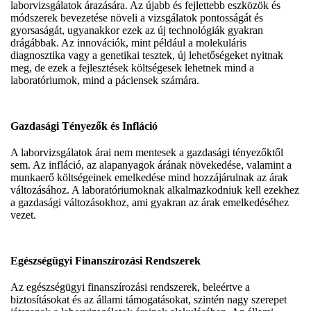
laborvizsgálatok árazására. Az újabb és fejlettebb eszközök és
módszerek bevezetése növeli a vizsgálatok pontosságát és
gyorsaságát, ugyanakkor ezek az új technológiák gyakran
drágábbak. Az innovációk, mint például a molekuláris
diagnosztika vagy a genetikai tesztek, új lehetőségeket nyitnak
meg, de ezek a fejlesztések költségesek lehetnek mind a
laboratóriumok, mind a páciensek számára.
Gazdasági Tényezők és Infláció
A laborvizsgálatok árai nem mentesek a gazdasági tényezőktől
sem. Az infláció, az alapanyagok árának növekedése, valamint a
munkaerő költségeinek emelkedése mind hozzájárulnak az árak
változásához. A laboratóriumoknak alkalmazkodniuk kell ezekhez
a gazdasági változásokhoz, ami gyakran az árak emelkedéséhez
vezet.
Egészségügyi Finanszírozási Rendszerek
Az egészségügyi finanszírozási rendszerek, beleértve a
biztosításokat és az állami támogatásokat, szintén nagy szerepet