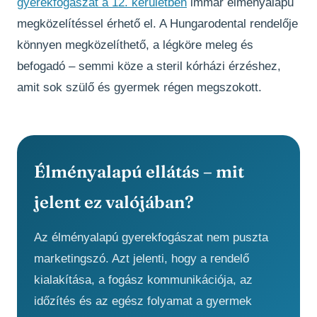
gyerekfogászat a 12. kerületben
immár élményalapú
megközelítéssel érhető el. A Hungarodental rendelője
könnyen megközelíthető, a légköre meleg és
befogadó – semmi köze a steril kórházi érzéshez,
amit sok szülő és gyermek régen megszokott.
Élményalapú ellátás – mit
jelent ez valójában?
Az élményalapú gyerekfogászat nem puszta
marketingszó. Azt jelenti, hogy a rendelő
kialakítása, a fogász kommunikációja, az
időzítés és az egész folyamat a gyermek