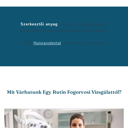
Szerkesztői anyag
– A cikk a Hungarodental
megbízásából és együttműködésével készült.
© 2025
Hungarodental
– Minden jog fenntartva.
Mit Várhatunk Egy Rutin Fogorvosi Vizsgálattól?