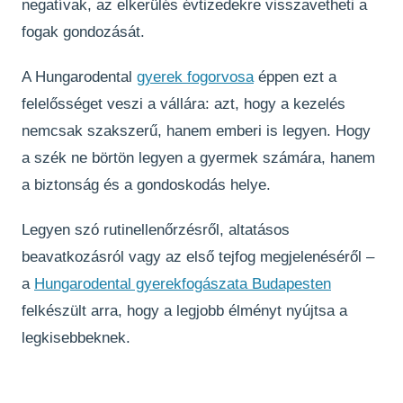
negatívak, az elkerülés évtizedekre visszavetheti a
fogak gondozását.
A Hungarodental
gyerek fogorvosa
éppen ezt a
felelősséget veszi a vállára: azt, hogy a kezelés
nemcsak szakszerű, hanem emberi is legyen. Hogy
a szék ne börtön legyen a gyermek számára, hanem
a biztonság és a gondoskodás helye.
Legyen szó rutinellenőrzésről, altatásos
beavatkozásról vagy az első tejfog megjelenéséről –
a
Hungarodental gyerekfogászata Budapesten
felkészült arra, hogy a legjobb élményt nyújtsa a
legkisebbeknek.