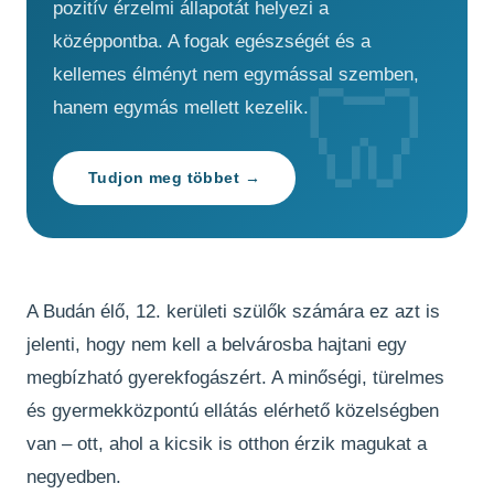
pozitív érzelmi állapotát helyezi a
középpontba. A fogak egészségét és a
kellemes élményt nem egymással szemben,
hanem egymás mellett kezelik.
Tudjon meg többet →
A Budán élő, 12. kerületi szülők számára ez azt is
jelenti, hogy nem kell a belvárosba hajtani egy
megbízható gyerekfogászért. A minőségi, türelmes
és gyermekközpontú ellátás elérhető közelségben
van – ott, ahol a kicsik is otthon érzik magukat a
negyedben.