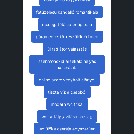
fatüzelésű kandalló romantikája
mosogatótálca beépítése
páramentesítő készülék éri meg
új radiátor választás
szénmonoxid érzékelő helyes
használata
online szerelvénybolt előnyei
tiszta víz a csapból
modern wc titkai
wc tartály javítása házilag
wc ülőke cseréje egyszerűen