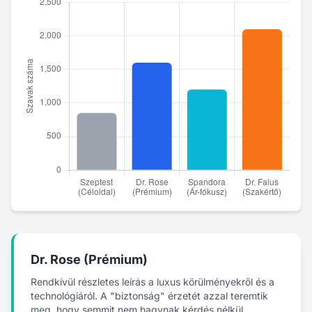
Dr. Rose (Prémium)
Rendkívül részletes leírás a luxus körülményekről és a
technológiáról. A "biztonság" érzetét azzal teremtik
meg, hogy semmit nem hagynak kérdés nélkül.