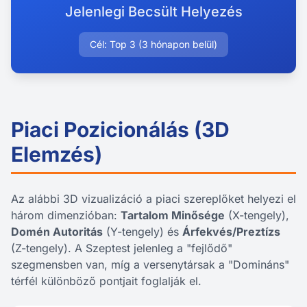
Jelenlegi Becsült Helyezés
Cél: Top 3 (3 hónapon belül)
Piaci Pozicionálás (3D
Elemzés)
Az alábbi 3D vizualizáció a piaci szereplőket helyezi el
három dimenzióban:
Tartalom Minősége
(X-tengely),
Domén Autoritás
(Y-tengely) és
Árfekvés/Preztízs
(Z-tengely). A Szeptest jelenleg a "fejlődő"
szegmensben van, míg a versenytársak a "Domináns"
térfél különböző pontjait foglalják el.