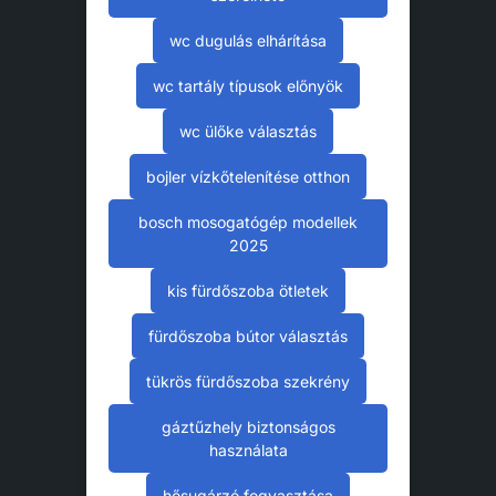
wc dugulás elhárítása
wc tartály típusok előnyök
wc ülőke választás
bojler vízkőtelenítése otthon
bosch mosogatógép modellek
2025
kis fürdőszoba ötletek
fürdőszoba bútor választás
tükrös fürdőszoba szekrény
gáztűzhely biztonságos
használata
hősugárzó fogyasztása