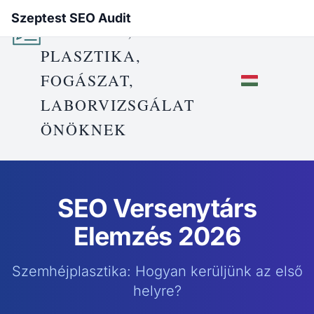
Szeptest SEO Audit
EGÉSZSÉG,
PLASZTIKA,
FOGÁSZAT,
LABORVIZSGÁLAT
ÖNÖKNEK
SEO Versenytárs
Elemzés 2026
Szemhéjplasztika: Hogyan kerüljünk az első
helyre?