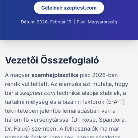
Céloldal: szeptest.com
Dátum: 2026. Február 19. | Piac: Magyarország
Vezetői Összefoglaló
A magyar
szemhéjplasztika
piac 2026-ban
rendkívül telített. Az elemzés azt mutatja, hogy
bár a
szeptest.com
technikai alapjai stabilak, a
tartalmi mélység és a bizalmi faktorok (E-A-T)
tekintetében jelentős lemaradásban van a
három fő versenytárssal (Dr. Rose, Spandora,
Dr. Falus) szemben. A felhasználók ma már
nemcsak árakat keresnek, hanem részletes