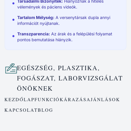
Társadalmi Bizonyíték:
Hiányoznak a hiteles
●
vélemények és páciens videók.
Tartalom Mélység:
A versenytársak dupla annyi
●
információt nyújtanak.
Transzparencia:
Az árak és a felépülési folyamat
●
pontos bemutatása hiányzik.
EGÉSZSÉG, PLASZTIKA,
FOGÁSZAT, LABORVIZSGÁLAT
ÖNÖKNEK
KEZDŐLAP
FUNKCIÓK
ÁRAZÁS
AJÁNLÁSOK
KAPCSOLAT
BLOG