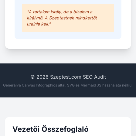
"A tartalom király, de a bizalom a
királynő. A Szeptestnek mindkettőt
uralnia kell."
© 2026 Szeptest.com SEO Audit
Generálva Canvas Infographics által. SVG és Mermaid JS használata nélkül.
Vezetői Összefoglaló