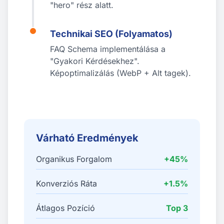
"hero" rész alatt.
Technikai SEO (Folyamatos)
FAQ Schema implementálása a
"Gyakori Kérdésekhez".
Képoptimalizálás (WebP + Alt tagek).
Várható Eredmények
Organikus Forgalom
+45%
Konverziós Ráta
+1.5%
Átlagos Pozíció
Top 3